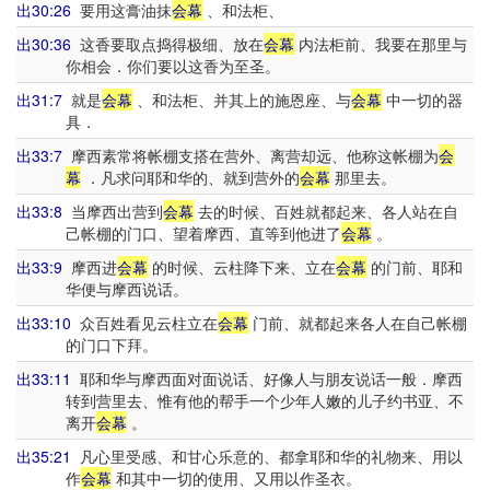
出30:26
要用这膏油抹
会幕
、和法柜、
出30:36
这香要取点捣得极细、放在
会幕
内法柜前、我要在那里与
你相会．你们要以这香为至圣。
出31:7
就是
会幕
、和法柜、并其上的施恩座、与
会幕
中一切的器
具．
出33:7
摩西素常将帐棚支搭在营外、离营却远、他称这帐棚为
会
幕
．凡求问耶和华的、就到营外的
会幕
那里去。
出33:8
当摩西出营到
会幕
去的时候、百姓就都起来、各人站在自
己帐棚的门口、望着摩西、直等到他进了
会幕
。
出33:9
摩西进
会幕
的时候、云柱降下来、立在
会幕
的门前、耶和
华便与摩西说话。
出33:10
众百姓看见云柱立在
会幕
门前、就都起来各人在自己帐棚
的门口下拜。
出33:11
耶和华与摩西面对面说话、好像人与朋友说话一般．摩西
转到营里去、惟有他的帮手一个少年人嫩的儿子约书亚、不
离开
会幕
。
出35:21
凡心里受感、和甘心乐意的、都拿耶和华的礼物来、用以
作
会幕
和其中一切的使用、又用以作圣衣。