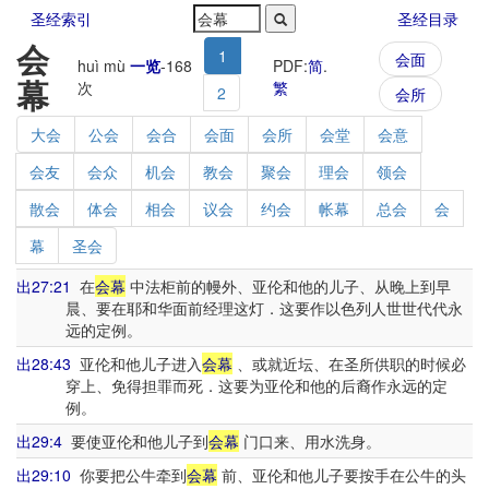
圣经索引
圣经目录
会
1
会面
huì mù
一览
-
168
PDF:
简
.
幕
次
繁
2
会所
大会
公会
会合
会面
会所
会堂
会意
会友
会众
机会
教会
聚会
理会
领会
散会
体会
相会
议会
约会
帐幕
总会
会
幕
圣会
出27:21
在
会幕
中法柜前的幔外、亚伦和他的儿子、从晚上到早
晨、要在耶和华面前经理这灯．这要作以色列人世世代代永
远的定例。
出28:43
亚伦和他儿子进入
会幕
、或就近坛、在圣所供职的时候必
穿上、免得担罪而死．这要为亚伦和他的后裔作永远的定
例。
出29:4
要使亚伦和他儿子到
会幕
门口来、用水洗身。
出29:10
你要把公牛牵到
会幕
前、亚伦和他儿子要按手在公牛的头