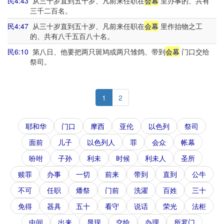
民4:43
从三十岁直到五十岁、凡前来任职在
会幕
里办事的、共有
三千二百名。
民4:47
从三十岁直到五十岁、凡前来任职在
会幕
里作抬物之工
的、共有八千五百八十名。
民6:10
第八日、他要把两只斑鸠或两只雏鸽、带到
会幕
门口交给
祭司。
1
2
耶和华
门口
摩西
亚伦
以色列
祭司
面前
儿子
以色列人
罪
会众
帐幕
吩咐
子孙
利未
时候
利未人
圣所
赎罪
办事
一切
前来
带到
直到
公牛
不可
任职
燔祭
门前
洗濯
百姓
三十
免得
器具
五十
看守
说话
荣光
法柜
中间
出来
显现
交给
办理
所罗门