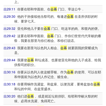
上。
出29:11
你要在耶和华面前、在
会幕
门口、宰这公牛．
出29:30
他的子孙接续他当祭司的、每逢进
会幕
在圣所供职的时
候、要穿七天。
出29:32
亚伦和他儿子要在
会幕
门口、吃这羊的肉、和筐内的饼。
出29:42
这要在耶和华面前、
会幕
门口、作你们世世代代常献的燔
祭．我要在那里与你们相会、和你们说话。
出29:43
我要在那里与以色列人相会、
会幕
就要因我的荣耀成为
圣。
出29:44
我要使
会幕
和坛成圣、也要使亚伦和他的儿子成圣、给我
供祭司的职分。
出30:16
你要从以色列人收这赎罪银、作为
会幕
的使用、可以在耶
和华面前为以色列人作记念、赎生命。
出30:18
你要用铜作洗濯盆、和盆座、以便洗濯．要将盆放在
会幕
和坛的中间、在盆里盛水。
出30:20
他们进
会幕
、或是就近坛前供职、给耶和华献火祭的时
候、必用水洗濯、免得死亡。