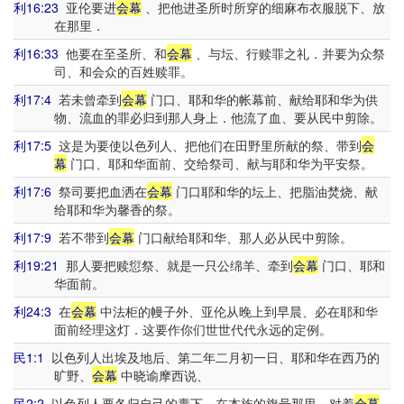
利16:23
亚伦要进
会幕
、把他进圣所时所穿的细麻布衣服脱下、放
在那里．
利16:33
他要在至圣所、和
会幕
、与坛、行赎罪之礼．并要为众祭
司、和会众的百姓赎罪。
利17:4
若未曾牵到
会幕
门口、耶和华的帐幕前、献给耶和华为供
物、流血的罪必归到那人身上．他流了血、要从民中剪除。
利17:5
这是为要使以色列人、把他们在田野里所献的祭、带到
会
幕
门口、耶和华面前、交给祭司、献与耶和华为平安祭。
利17:6
祭司要把血洒在
会幕
门口耶和华的坛上、把脂油焚烧、献
给耶和华为馨香的祭。
利17:9
若不带到
会幕
门口献给耶和华、那人必从民中剪除。
利19:21
那人要把赎愆祭、就是一只公绵羊、牵到
会幕
门口、耶和
华面前。
利24:3
在
会幕
中法柜的幔子外、亚伦从晚上到早晨、必在耶和华
面前经理这灯．这要作你们世世代代永远的定例。
民1:1
以色列人出埃及地后、第二年二月初一日、耶和华在西乃的
旷野、
会幕
中晓谕摩西说、
民2:2
以色列人要各归自己的纛下、在本族的旗号那里、对着
会幕