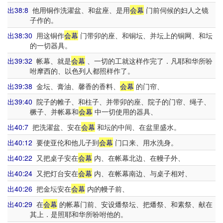
出38:8
他用铜作洗濯盆、和盆座、是用
会幕
门前伺候的妇人之镜
子作的。
出38:30
用这铜作
会幕
门带卯的座、和铜坛、并坛上的铜网、和坛
的一切器具。
出39:32
帐幕、就是
会幕
、一切的工就这样作完了．凡耶和华所吩
咐摩西的、以色列人都照样作了。
出39:38
金坛、膏油、馨香的香料、
会幕
的门帘、
出39:40
院子的帷子、和柱子、并带卯的座、院子的门帘、绳子、
橛子、并帐幕和
会幕
中一切使用的器具、
出40:7
把洗濯盆、安在
会幕
和坛的中间、在盆里盛水。
出40:12
要使亚伦和他儿子到
会幕
门口来、用水洗身。
出40:22
又把桌子安在
会幕
内、在帐幕北边、在幔子外、
出40:24
又把灯台安在
会幕
内、在帐幕南边、与桌子相对、
出40:26
把金坛安在
会幕
内的幔子前、
出40:29
在
会幕
的帐幕门前、安设燔祭坛、把燔祭、和素祭、献在
其上．是照耶和华所吩咐他的。