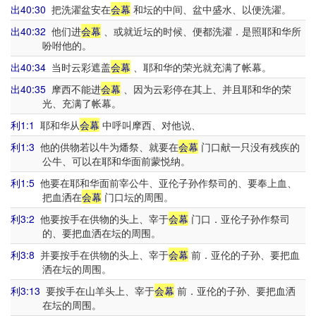
出40:30
把洗濯盆安在
会幕
和坛的中间、盆中盛水、以便洗濯。
出40:32
他们进
会幕
、或就近坛的时候、便都洗濯．是照耶和华所
吩咐他的。
出40:34
当时云彩遮盖
会幕
、耶和华的荣光就充满了帐幕。
出40:35
摩西不能进
会幕
、因为云彩停在其上、并且耶和华的荣
光、充满了帐幕。
利1:1
耶和华从
会幕
中呼叫摩西、对他说、
利1:3
他的供物若以牛为燔祭、就要在
会幕
门口献一只没有残疾的
公牛、可以在耶和华面前蒙悦纳。
利1:5
他要在耶和华面前宰公牛、亚伦子孙作祭司的、要奉上血、
把血洒在
会幕
门口坛的周围。
利3:2
他要按手在供物的头上、宰于
会幕
门口．亚伦子孙作祭司
的、要把血洒在坛的周围。
利3:8
并要按手在供物的头上、宰于
会幕
前．亚伦的子孙、要把血
洒在坛的周围。
利3:13
要按手在山羊头上、宰于
会幕
前．亚伦的子孙、要把血洒
在坛的周围。