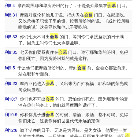
利8:4
摩西就照耶和华所吩咐的行了．于是会众聚集在
会幕
门口。
利8:31
摩西对亚伦和他儿子说、把肉煮在
会幕
门口、在那里吃、
又吃承接圣职筐子里的饼、按我所吩咐的说、〔或作按所吩
咐我的说〕这是亚伦和他儿子要吃的。
利8:33
你们七天不可出
会幕
的门、等到你们承接圣职的日子满
了、因为主叫你们七天承接圣职。
利8:35
七天你们要昼夜住在
会幕
门口、遵守耶和华的吩咐、免得
你们死亡、因为所吩咐我的就是这样。
利9:5
于是他们把摩西所吩咐的、带到
会幕
前、全会众都近前来、
站在耶和华面前。
利9:23
摩西亚伦进入
会幕
、又出来为百姓祝福、耶和华的荣光就
向众民显现。
利10:7
你们也不可出
会幕
的门、恐怕你们死亡、因为耶和华的膏
油在你们的身上．他们就照摩西的话行了。
利10:9
你和你儿子进
会幕
的时候、清酒、浓酒、都不可喝、免得
你们死亡．这要作你们世世代代永远的定例．
利12:6
满了洁净的日子、无论是为男孩、是为女孩、他要把一岁
的羊羔为燔祭、一只雏鸽、或是一只斑鸠为赎罪祭、带到
会