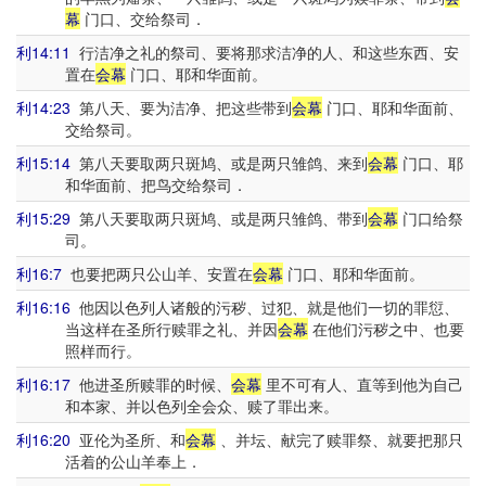
幕
门口、交给祭司．
利14:11
行洁净之礼的祭司、要将那求洁净的人、和这些东西、安
置在
会幕
门口、耶和华面前。
利14:23
第八天、要为洁净、把这些带到
会幕
门口、耶和华面前、
交给祭司。
利15:14
第八天要取两只斑鸠、或是两只雏鸽、来到
会幕
门口、耶
和华面前、把鸟交给祭司．
利15:29
第八天要取两只斑鸠、或是两只雏鸽、带到
会幕
门口给祭
司。
利16:7
也要把两只公山羊、安置在
会幕
门口、耶和华面前。
利16:16
他因以色列人诸般的污秽、过犯、就是他们一切的罪愆、
当这样在圣所行赎罪之礼、并因
会幕
在他们污秽之中、也要
照样而行。
利16:17
他进圣所赎罪的时候、
会幕
里不可有人、直等到他为自己
和本家、并以色列全会众、赎了罪出来。
利16:20
亚伦为圣所、和
会幕
、并坛、献完了赎罪祭、就要把那只
活着的公山羊奉上．