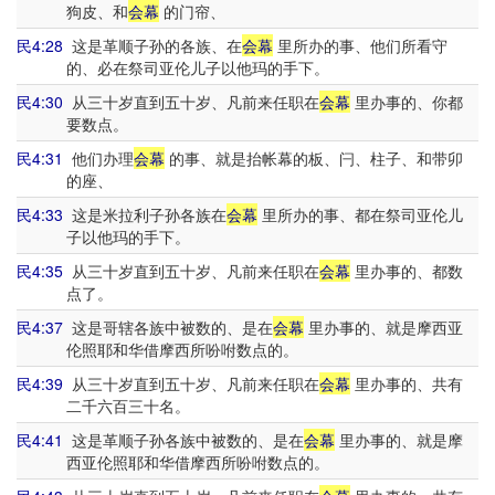
狗皮、和
会幕
的门帘、
民4:28
这是革顺子孙的各族、在
会幕
里所办的事、他们所看守
的、必在祭司亚伦儿子以他玛的手下。
民4:30
从三十岁直到五十岁、凡前来任职在
会幕
里办事的、你都
要数点。
民4:31
他们办理
会幕
的事、就是抬帐幕的板、闩、柱子、和带卯
的座、
民4:33
这是米拉利子孙各族在
会幕
里所办的事、都在祭司亚伦儿
子以他玛的手下。
民4:35
从三十岁直到五十岁、凡前来任职在
会幕
里办事的、都数
点了。
民4:37
这是哥辖各族中被数的、是在
会幕
里办事的、就是摩西亚
伦照耶和华借摩西所吩咐数点的。
民4:39
从三十岁直到五十岁、凡前来任职在
会幕
里办事的、共有
二千六百三十名。
民4:41
这是革顺子孙各族中被数的、是在
会幕
里办事的、就是摩
西亚伦照耶和华借摩西所吩咐数点的。