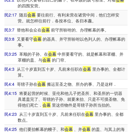
的四围安营。
民2:17
随后
会幕
要往前行、有利未营在诸营中间．他们怎样安
营。就怎样往前行．各按本位、各归本纛。
民3:7
替他和会众在
会幕
前守所吩咐的、办理帐幕的事。
民3:8
又要看守
会幕
的器具、并守所吩咐以色列人的、办理帐幕的
事。
民3:25
革顺的子孙、在
会幕
中所要看守的、就是帐幕和罩棚、并
罩棚的盖、与
会幕
的门帘、
民4:3
从三十岁直到五十岁、凡前来任职在
会幕
里办事的、全都计
算。
民4:4
哥辖子孙在
会幕
搬运至圣之物、所办的事、乃是这样．
民4:15
将要起营的时候、亚伦和他儿子把圣所、和圣所的一切器
具遮盖完了、哥辖的子孙、就要来抬、只是不可摸圣物、免
得他们死亡．
会幕
里这些物件是哥辖子孙所当抬的。
民4:23
从三十岁直到五十岁、凡前来任职在
会幕
里办事的、全都
数点。
民4:25
他们要抬帐幕的幔子、和
会幕
、并
会幕
的盖、与其上的海