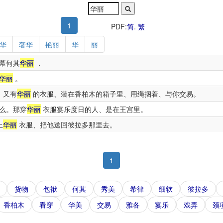
1
PDF:
简
.
繁
华
奢华
艳丽
华
丽
幕何其
华丽
．
华丽
。
、又有
华丽
的衣服、装在香柏木的箱子里、用绳捆着、与你交易。
么。那穿
华丽
衣服宴乐度日的人、是在王宫里。
上
华丽
衣服、把他送回彼拉多那里去。
1
货物
包袱
何其
秀美
希律
细软
彼拉多
香柏木
看穿
华美
交易
雅各
宴乐
戏弄
颈