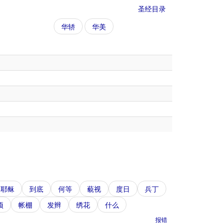
圣经目录
华轿
华美
耶稣
到底
何等
藐视
度日
兵丁
项
帐棚
发辫
绣花
什么
报错