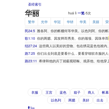
圣经索引
华丽
huá lì
一览
-
5
次
繁华
光华
华冠
华轿
华美
美丽
荣
民24:5
雅各阿、你的帐棚何等华美。以色列阿、你的帐
歌1:10
你的两腮、因发辫而秀美、你的颈项、因珠串而
结27:24
这些商人以美好的货物、包在绣花蓝色包袱内
路7:25
你们出去到底是要看什么．要看穿细软衣服的人
路23:11
希律和他的兵丁就藐视耶稣、戏弄他、给他穿
衣服
王宫
蓝色
箱子
商人
帐幕
以色列
两腮
美好
出去
Top