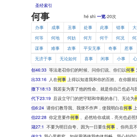
圣经索引
何事
hé shì
一览
-
20
次
办事
成事
丑事
处事
此事
错事
大
何等
何地
何妨
何方
何干
何况
何
谋事
难事
农事
平安无事
奇事
惹事
无济于事
无论如何
喜事
闲事
小事
创46:33
等法老召你们的时候、问你们说、你们以
何事
出33:16
人在
何事
上得以知道我和你的百姓、在你眼前
撒下18:13
我若妄为害了他的性命、就是你自己也必与
代下23:19
且设立守门的把守耶和华殿的各门、无论为
伯6:24
请你们教导我、我便不作声．使我明白在
何事
上
伯22:28
你定意要作
何事
、必然给你成就．亮光也必照
箴27:1
不要为明日自夸、因为一日要生
何事
、你尚且
传2:3
我心里察究、如何用酒使我肉体舒畅、我心却仍以