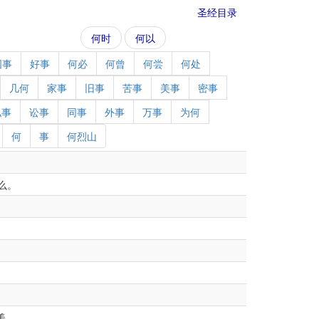
圣经目录
何时
何以
国事
好事
何必
何曾
何尝
何处
几何
家事
旧事
苦事
美事
密事
私事
讼事
同事
外事
万事
为何
何
事
何烈山
么。
美。