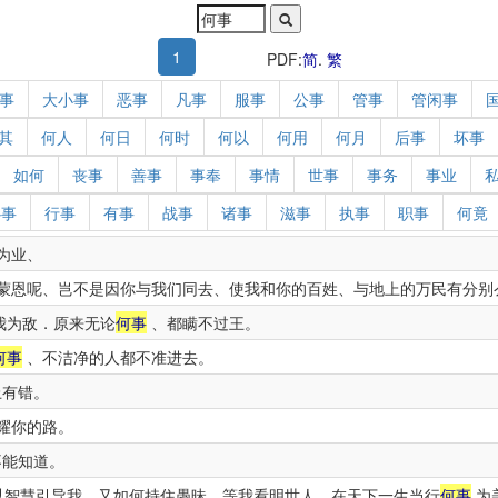
1
PDF:
简
.
繁
事
大小事
恶事
凡事
服事
公事
管事
管闲事
其
何人
何日
何时
何以
何用
何月
后事
坏事
如何
丧事
善事
事奉
事情
世事
事务
事业
心事
行事
有事
战事
诸事
滋事
执事
职事
何竟
为业、
蒙恩呢、岂不是因你与我们同去、使我和你的百姓、与地上的万民有分别
我为敌．原来无论
何事
、都瞒不过王。
何事
、不洁净的人都不准进去。
有错。
耀你的路。
不能知道。
智慧引导我．又如何持住愚昧、等我看明世人、在天下一生当行
何事
为