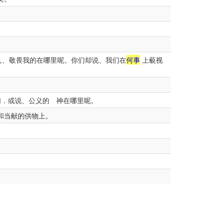
人、敬畏我的在哪里呢。你们却说、我们在
何事
上藐视
们．或说、公义的 神在哪里呢。
和当献的供物上。