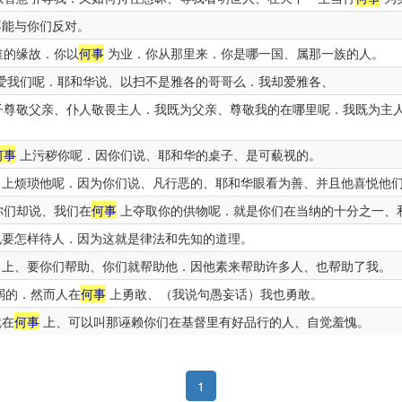
能与你们反对。
谁的缘故．你以
何事
为业．你从那里来．你是哪一国、属那一族的人。
爱我们呢．耶和华说、以扫不是雅各的哥哥么．我却爱雅各、
尊敬父亲、仆人敬畏主人．我既为父亲、尊敬我的在哪里呢．我既为主
何事
上污秽你呢．因你们说、耶和华的桌子、是可藐视的。
上烦琐他呢．因为你们说、凡行恶的、耶和华眼看为善、并且他喜悦他
你们却说、我们在
何事
上夺取你的供物呢．就是你们在当纳的十分之一、
要怎样待人．因为这就是律法和先知的道理。
上、要你们帮助、你们就帮助他．因他素来帮助许多人、也帮助了我。
弱的．然而人在
何事
上勇敢、（我说句愚妄话）我也勇敢。
就在
何事
上、可以叫那诬赖你们在基督里有好品行的人、自觉羞愧。
1