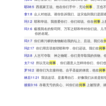
耶38:5
西底家王说、他在你们手中．无论
何事
、王也不
拿1:8
众人对他说、请你告诉我们、这灾临到我们是因
玛1:2
耶和华说、我曾爱你们．你们却说、你在
何事
上
玛1:6
藐视我名的祭司阿、万军之耶和华对你们说、儿子
你的名呢。
玛1:7
你们将污秽的食物献在我的坛上、且说、我们在
玛2:17
你们用言语烦琐耶和华．你们还说、我们在
何事
玛3:8
人岂可夺取 神之物呢．你们竟夺取我的供物、
太7:12
所以无论
何事
、你们愿意人怎样待你们、你们也
罗16:2
请你们为主接待他、合乎圣徒的体统．他在
何事
林后11:21
我说这话、是羞辱自己．好像我们从前是软
彼前3:16
存着无亏的良心、叫你们在
何事
上被毁谤、