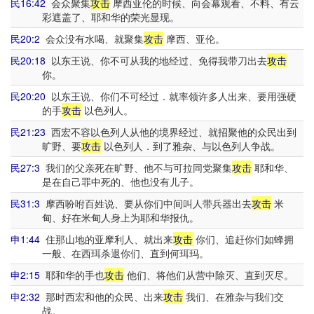
民16:42
会众聚集
攻击
摩西亚伦的时候、向会幕观看、不料、有云
彩遮盖了、耶和华的荣光显现。
民20:2
会众没有水喝、就聚集
攻击
摩西、亚伦。
民20:18
以东王说、你不可从我的地经过、免得我带刀出去
攻击
你。
民20:20
以东王说、你们不可经过．就率领许多人出来、要用强硬
的手
攻击
以色列人。
民21:23
西宏不容以色列人从他的境界经过、就招聚他的众民出到
旷野、要
攻击
以色列人．到了雅杂、与以色列人争战。
民27:3
我们的父亲死在旷野、他不与可拉同党聚集
攻击
耶和华、
是在自己罪中死的、他也没有儿子。
民31:3
摩西吩咐百姓说、要从你们中间叫人带兵器出去
攻击
米
甸、好在米甸人身上为耶和华报仇。
申1:44
住那山地的亚摩利人、就出来
攻击
你们、追赶你们如蜂拥
一般、在西珥杀退你们、直到何珥玛。
申2:15
耶和华的手也
攻击
他们、将他们从营中除灭、直到灭尽。
申2:32
那时西宏和他的众民、出来
攻击
我们、在雅杂与我们交
战。