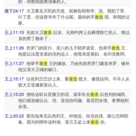
的．你救我脱离强暴的人。
撒下24:17
大卫看见灭民的天使、就祷告耶和华、说、我犯了罪、
行了恶．但这群羊作了什么呢。愿你的手
攻击
我、和我的父
家。
王上11:15
先前大卫
攻击
以东、元帅约押上去葬埋阵亡的人、将以
东的男丁都杀了．
王上11:26
所罗门的臣仆、尼八的儿子耶罗波安、也举手
攻击
王．
他是以法莲支派的洗利达人．他母亲是寡妇、名叫洗鲁阿。
王上11:27
他举手
攻击
王的缘故、乃由先前所罗门建造米罗、修补
他父亲大卫城的破口。
王上15:17
以色列王巴沙上来、要
攻击
犹大、修筑拉玛、不许人从
犹大王亚撒那里出入。
王上15:20
便哈达听从亚撒王的话、派军长去
攻击
以色列的城邑、
他们就攻破以云、但、亚伯伯玛迦、基尼烈全境、拿弗他利
全境。
王上20:22
那先知来见以色列王、对他说、你当自强、留心怎样防
备、因为到明年这时候、亚兰王必上来
攻击
你。