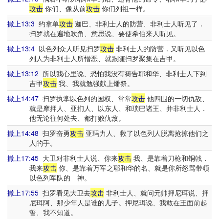
攻击
你们、像从前
攻击
你们列祖一样。
撒上13:3
约拿单
攻击
迦巴、非利士人的防营、非利士人听见了．
扫罗就在遍地吹角、意思说、要使希伯来人听见。
撒上13:4
以色列众人听见扫罗
攻击
非利士人的防营．又听见以色
列人为非利士人所憎恶、就跟随扫罗聚集在吉甲。
撒上13:12
所以我心里说、恐怕我没有祷告耶和华、非利士人下到
吉甲
攻击
我、我就勉强献上燔祭。
撒上14:47
扫罗执掌以色列的国权、常常
攻击
他四围的一切仇敌、
就是摩押人、亚扪人、以东人、和琐巴诸王、并非利士人．
他无论往何处去、都打败仇敌。
撒上14:48
扫罗奋勇
攻击
亚玛力人、救了以色列人脱离抢掠他们之
人的手。
撒上17:45
大卫对非利士人说、你来
攻击
我、是靠着刀枪和铜戟．
我来
攻击
你、是靠着万军之耶和华的名、就是你所怒骂带领
以色列军队的 神。
撒上17:55
扫罗看见大卫去
攻击
非利士人、就问元帅押尼珥说、押
尼珥阿、那少年人是谁的儿子。押尼珥说、我敢在王面前起
誓、我不知道。