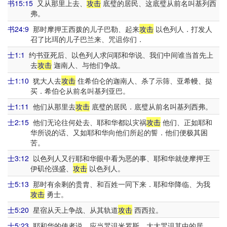
书15:15
又从那里上去、
攻击
底璧的居民、这底璧从前名叫基列西
弗。
书24:9
那时摩押王西拨的儿子巴勒、起来
攻击
以色列人．打发人
召了比珥的儿子巴兰来、咒诅你们．
士1:1
约书亚死后、以色列人求问耶和华说、我们中间谁当首先上
去
攻击
迦南人、与他们争战。
士1:10
犹大人去
攻击
住希伯仑的迦南人、杀了示筛、亚希幔、挞
买．希伯仑从前名叫基列亚巴。
士1:11
他们从那里去
攻击
底璧的居民．底璧从前名叫基列西弗。
士2:15
他们无论往何处去、耶和华都以灾祸
攻击
他们、正如耶和
华所说的话、又如耶和华向他们所起的誓．他们便极其困
苦。
士3:12
以色列人又行耶和华眼中看为恶的事、耶和华就使摩押王
伊矶伦强盛、
攻击
以色列人。
士5:13
那时有余剩的贵胄、和百姓一同下来．耶和华降临、为我
攻击
勇士。
士5:20
星宿从天上争战、从其轨道
攻击
西西拉。
士5:23
耶和华的使者说、应当咒诅米罗斯、大大咒诅其中的居