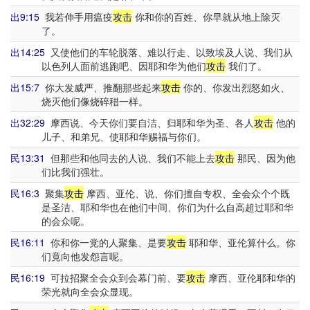
出9:15
我若伸手用瘟疫
攻击
你和你的百姓、你早就从地上除灭
了。
出14:25
又使他们的车轮脱落、难以行走、以致埃及人说、我们从
以色列人面前逃跑吧、因耶和华为他们
攻击
我们了。
出15:7
你大发威严、推翻那些起来
攻击
你的、你发出烈怒如火、
烧灭他们像烧碎稓一样。
出32:29
摩西说、今天你们要自洁、归耶和华为圣、各人
攻击
他的
儿子、和弟兄、使耶和华赐福与你们。
民13:31
但那些和他同去的人说、我们不能上去
攻击
那民、因为他
们比我们强壮。
民16:3
聚集
攻击
摩西、亚伦、说、你们擅自专权、全会众个个既
是圣洁、耶和华也在他们中间、你们为什么自高超过耶和华
的会众呢。
民16:11
你和你一党的人聚集、是要
攻击
耶和华、亚伦算什么。你
们竟向他发怨言呢。
民16:19
可拉招聚全会众到会幕门前、要
攻击
摩西、亚伦耶和华的
荣光就向全会众显现。