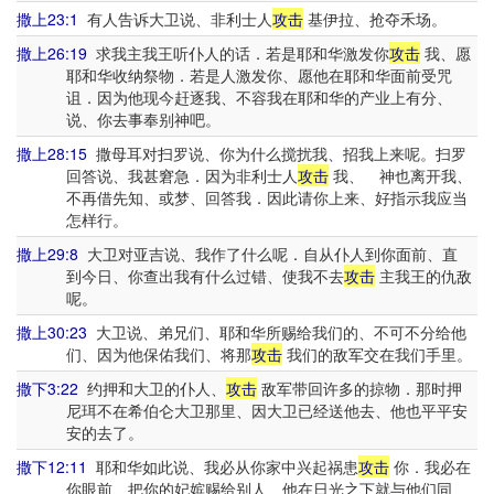
撒上23:1
有人告诉大卫说、非利士人
攻击
基伊拉、抢夺禾场。
撒上26:19
求我主我王听仆人的话．若是耶和华激发你
攻击
我、愿
耶和华收纳祭物．若是人激发你、愿他在耶和华面前受咒
诅．因为他现今赶逐我、不容我在耶和华的产业上有分、
说、你去事奉别神吧。
撒上28:15
撒母耳对扫罗说、你为什么搅扰我、招我上来呢。扫罗
回答说、我甚窘急．因为非利士人
攻击
我、 神也离开我、
不再借先知、或梦、回答我．因此请你上来、好指示我应当
怎样行。
撒上29:8
大卫对亚吉说、我作了什么呢．自从仆人到你面前、直
到今日、你查出我有什么过错、使我不去
攻击
主我王的仇敌
呢。
撒上30:23
大卫说、弟兄们、耶和华所赐给我们的、不可不分给他
们、因为他保佑我们、将那
攻击
我们的敌军交在我们手里。
撒下3:22
约押和大卫的仆人、
攻击
敌军带回许多的掠物．那时押
尼珥不在希伯仑大卫那里、因大卫已经送他去、他也平平安
安的去了。
撒下12:11
耶和华如此说、我必从你家中兴起祸患
攻击
你．我必在
你眼前、把你的妃嫔赐给别人、他在日光之下就与他们同