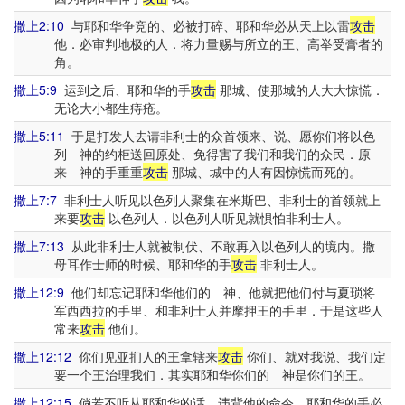
撒上2:10
与耶和华争竞的、必被打碎、耶和华必从天上以雷
攻击
他．必审判地极的人．将力量赐与所立的王、高举受膏者的
角。
撒上5:9
运到之后、耶和华的手
攻击
那城、使那城的人大大惊慌．
无论大小都生痔疮。
撒上5:11
于是打发人去请非利士的众首领来、说、愿你们将以色
列 神的约柜送回原处、免得害了我们和我们的众民．原
来 神的手重重
攻击
那城、城中的人有因惊慌而死的。
撒上7:7
非利士人听见以色列人聚集在米斯巴、非利士的首领就上
来要
攻击
以色列人．以色列人听见就惧怕非利士人。
撒上7:13
从此非利士人就被制伏、不敢再入以色列人的境内。撒
母耳作士师的时候、耶和华的手
攻击
非利士人。
撒上12:9
他们却忘记耶和华他们的 神、他就把他们付与夏琐将
军西西拉的手里、和非利士人并摩押王的手里．于是这些人
常来
攻击
他们。
撒上12:12
你们见亚扪人的王拿辖来
攻击
你们、就对我说、我们定
要一个王治理我们．其实耶和华你们的 神是你们的王。
撒上12:15
倘若不听从耶和华的话、违背他的命令、耶和华的手必