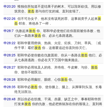
申20:20
惟独你所知道不是结果子的树木、可以毁坏砍伐、用以修
筑营垒、
攻击
那与你打仗的城、直到攻塌了。
申22:26
但不可办女子、他本没有该死的罪、这事就类乎人起来
攻
击
邻舍、将他杀了一样．
申28:7
仇敌起来
攻击
你、耶和华必使他们在你面前被你杀败．他
们从一条路来
攻击
你、必从七条路逃跑。
申28:22
耶和华要用痨病、热病、火症、疟疾、刀剑、旱风、〔或
作干旱〕霉烂
攻击
你．这都要追赶你直到你灭亡。
申28:25
耶和华必使你败在仇敌面前、你从一条路去
攻击
他们、必
从七条路逃跑．你必在天下万国中抛来抛去。
申28:27
耶和华必用埃及人的疮、并痔疮、牛皮癣、与疥、
攻击
你、使你不能医治。
申28:28
耶和华必用癫狂、眼瞎、心惊
攻击
你。
申28:35
耶和华必
攻击
你、使你膝上、腿上、从脚掌到头顶、长毒
疮无法医治。
申28:48
所以你必在饥饿、干渴、赤露、缺乏之中、事奉耶和华所
打发来
攻击
你的仇敌．他必把铁轭加在你的颈项上、直到将