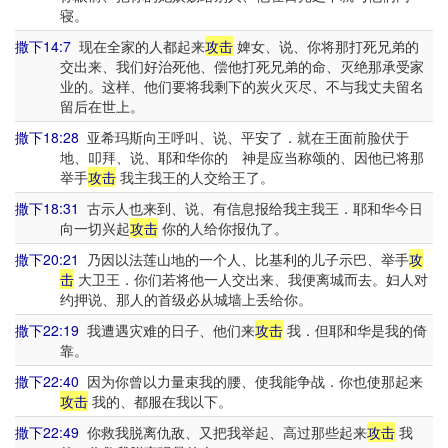
寝。
撒下14:7
现在全家的人都起来
攻击
婢女、说、你将那打死兄弟的
交出来、我们好治死他、偿他打死兄弟的命、灭绝那承受家
业的。这样、他们要将我剩下的炭火灭尽、不与我丈夫留名
留后在世上。
撒下18:28
亚希玛斯向王呼叫、说、平安了．就在王面前脸伏于
地、叩拜、说、耶和华你的 神是应当称颂的、因他已将那
举手
攻击
我主我王的人交给王了。
撒下18:31
古示人也来到、说、有信息报给我主我王．耶和华今日
向一切兴起
攻击
你的人给你报仇了。
撒下20:21
乃因以法莲山地的一个人、比基利的儿子示巴、举手
攻
击
大卫王．你们若将他一人交出来、我便离城而去。妇人对
约押说、那人的首级必从城墙上丢给你。
撒下22:19
我遭遇灾难的日子、他们来
攻击
我．但耶和华是我的倚
靠。
撒下22:40
因为你曾以力量束我的腰、使我能争战．你也使那起来
攻击
我的、都服在我以下。
撒下22:49
你救我脱离仇敌、又把我举起、高过那些起来
攻击
我