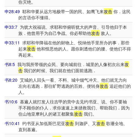
你灭绝。
申28:49
耶和华要从远方地极带一国的民、如鹰飞来
攻击
你．这民
的言语你不懂得。
申33:7
为犹大祝福说、求耶和华俯听犹大的声音、引导他归于本
族．他曾用手为自己争战、你必帮助他
攻击
敌人。
申33:11
求耶和华降福在他的财物上、悦纳他手里所办的事．那些
起来
攻击
他和恨恶他的人、愿你刺透他们的腰、使他们不得
再起来。
书8:5
我与我所带领的众民、要向城前往．城里的人像初次出来
攻
击
我们的时候、我们就在他们面前逃跑．
书8:20
艾城的人回头一看、不料、城中烟气冲天、他们就无力向
左向右逃跑．那往旷野逃跑的百姓、便转身
攻击
追赶他们的
人。
书10:6
基遍人就打发人往吉甲的营中去见约书亚、说、你不要袖
手不顾你的仆人．求你速速上来拯救我们、帮助我们．因为
住山地亚摩利人的诸王都聚集
攻击
我们。
书10:41
约书亚从加低斯巴尼亚
攻击
到迦萨、又
攻击
歌珊全地、
直到基遍。