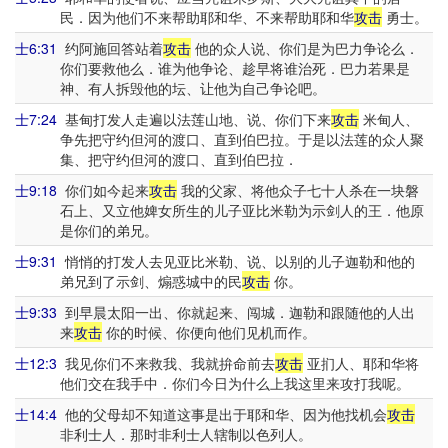
民．因为他们不来帮助耶和华、不来帮助耶和华
攻击
勇士。
士6:31
约阿施回答站着
攻击
他的众人说、你们是为巴力争论么．
你们要救他么．谁为他争论、趁早将谁治死．巴力若果是
神、有人拆毁他的坛、让他为自己争论吧。
士7:24
基甸打发人走遍以法莲山地、说、你们下来
攻击
米甸人、
争先把守约但河的渡口、直到伯巴拉。于是以法莲的众人聚
集、把守约但河的渡口、直到伯巴拉．
士9:18
你们如今起来
攻击
我的父家、将他众子七十人杀在一块磐
石上、又立他婢女所生的儿子亚比米勒为示剑人的王．他原
是你们的弟兄。
士9:31
悄悄的打发人去见亚比米勒、说、以别的儿子迦勒和他的
弟兄到了示剑、煽惑城中的民
攻击
你。
士9:33
到早晨太阳一出、你就起来、闯城．迦勒和跟随他的人出
来
攻击
你的时候、你便向他们见机而作。
士12:3
我见你们不来救我、我就拚命前去
攻击
亚扪人、耶和华将
他们交在我手中．你们今日为什么上我这里来攻打我呢。
士14:4
他的父母却不知道这事是出于耶和华、因为他找机会
攻击
非利士人．那时非利士人辖制以色列人。