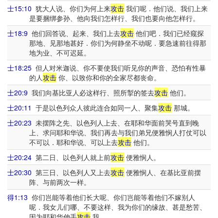
士15:10
犹大人说、你们为何上来
攻击
我们呢．他们说、我们上来
是要捆绑参孙、他向我们怎样行、我们也要向他怎样行。
士18:9
他们回答说、起来、我们上去
攻击
他们吧．我们已经窥探
那地、见那地甚好．你们为何静坐不动呢．要急速前往得那
地为业、不可迟延。
士18:25
但人对米迦说、你不要使我们听见你的声音、恐怕有性暴
的人
攻击
你、以致你和你的全家尽都丧命。
士20:9
我们向基比亚人必这样行、照所掣的签去
攻击
他们。
士20:11
于是以色列众人彼此连合如同一人、聚集
攻击
那城。
士20:23
未摆阵之先、以色列人上去、在耶和华面前哭号直到晚
上、求问耶和华说、我们再去与我们弟兄便雅悯人打仗可以
不可以．耶和华说、可以上去
攻击
他们。
士20:24
第二日、以色列人就上前
攻击
便雅悯人。
士20:30
第三日、以色列人又上去
攻击
便雅悯人、在基比亚前摆
阵、与前两次一样。
得1:13
你们岂能等着他们长大呢、你们岂能等着他们不嫁别人
呢．我女儿们哪、不要这样、我为你们的缘故、甚是愁苦、
因为耶和华伸手
攻击
我。