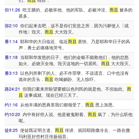
们、
而且
得胜．
但11:26
吃王膳的、必败坏他、他的军队、必被冲没、
而且
被杀的
甚多。
弥2:10
你们起来去吧．这不是你们安息之所．因为污秽使人〔或
作地〕毁灭、
而且
大大毁灭。
番1:14
耶和华的大日临近、临近
而且
甚快、乃是耶和华日子的风
声．勇士必痛痛地哭号。
番1:18
当耶和华发怒的日子、他们的金银不能救他们．他的忿怒
如火、必烧灭全地、毁灭这地的一切居民、
而且
大大毁灭。
番3:13
以色列所剩下的人、必不作罪孽、不说谎言、口中也没有
诡诈的舌头．
而且
吃喝躺卧、无人惊吓。
路24:21
但我们素来所盼望要赎以色列民的就是他。不但如此、
而
且
这事成就、现在已经三天了。
约1:16
从他丰满的恩典里我们都领受了、
而且
恩上加恩。
约10:20
内中有好些人说、他是被鬼附着、
而且
疯了．为什么听他
呢。
徒8:25
使徒既证明主道、
而且
传讲、就回耶路撒冷去、一路在撒
玛利亚好些村庄传扬福音。