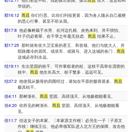
耶12:17
他们若是不听、我必拔出那国、拔出
而且
毁灭．这是耶和
华说的。
耶16:12
而且
你们行恶、比你们列祖更甚．因为各人随从自己顽梗
的恶心行事、甚至不听从我。
耶17:8
他必像树栽于水旁、在河边扎根、炎热来到、并不惧怕、
叶子仍必青翠、在干旱之年毫无挂虑、
而且
结果不止。
耶17:25
那时就有坐大卫宝座的君王、和首领、他们与犹大人、并
耶路撒冷的居民、或坐车、或骑马、进入这城的各门．
而且
这城必存到永远。
结19:11
生出坚固的枝干、可作掌权者的杖、这枝干高举在茂密的
枝中、
而且
他生长高大、枝子繁多．远远可见。
结37:2
他使我从骸骨的四围经过．谁知在平原的骸骨甚多、
而且
极其枯干。
但4:11
那树渐长、
而且
坚固、高得顶天、从地极都能看见、
但4:20
你所见的树渐长、
而且
坚固、高得顶天、从地极都能看
见、
但11:7
但这女子的本家、〔本家原文作根〕必另生一子〔子原文
作枝〕继续王位、他必率领军队进入北方王的保障、攻击他