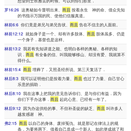
想望到士班雅去的时候、可以到你们那里．
罗16:26
这奥秘如今显明出来、
而且
按着永生 神的命、借众先知
的书指示万国的民、使他们信服真道。
林前6:6
你们竟是弟兄与弟兄告状、
而且
告在不信主的人面前。
林前12:12
就如身子是一个、却有许多肢体、
而且
肢体虽多、仍是
一个身子．基督也是这样。
林前13:2
我若有先知讲道之能、也明白各样的奥秘、各样的知
识．
而且
有全备的信、叫我能够移山、却没有爱、我就算不
得什么。
林前15:4
而且
埋葬了．又照圣经所说、第三天复活了．
林后8:3
我可以证明他们是按着力量、
而且
也过了力量、自己甘心
乐意的捐助．
林后8:10
我在这事上把我的意见告诉你们、是与你们有益．因为
你们下手办这事．
而且
起此心意、已经有一年了。
林后9:12
因为办这供给的事、不但补圣徒的缺乏、
而且
叫许多人
越发感谢 神。
弗2:15
而且
以自己的身体、废掉冤仇、就是那记在律法上的规
条．为要将两下、借着自己造成一个新人、如此便成就了和