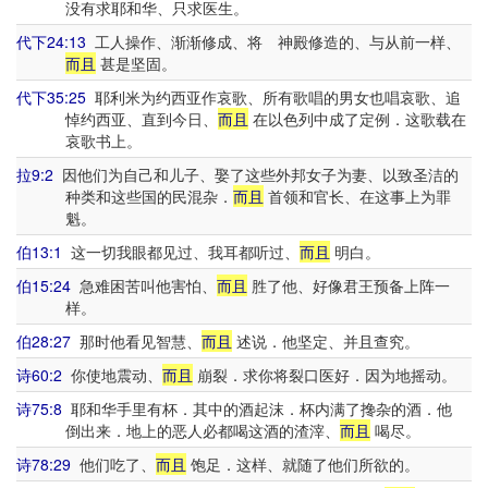
没有求耶和华、只求医生。
代下24:13
工人操作、渐渐修成、将 神殿修造的、与从前一样、
而且
甚是坚固。
代下35:25
耶利米为约西亚作哀歌、所有歌唱的男女也唱哀歌、追
悼约西亚、直到今日、
而且
在以色列中成了定例．这歌载在
哀歌书上。
拉9:2
因他们为自己和儿子、娶了这些外邦女子为妻、以致圣洁的
种类和这些国的民混杂．
而且
首领和官长、在这事上为罪
魁。
伯13:1
这一切我眼都见过、我耳都听过、
而且
明白。
伯15:24
急难困苦叫他害怕、
而且
胜了他、好像君王预备上阵一
样。
伯28:27
那时他看见智慧、
而且
述说．他坚定、并且查究。
诗60:2
你使地震动、
而且
崩裂．求你将裂口医好．因为地摇动。
诗75:8
耶和华手里有杯．其中的酒起沫．杯内满了搀杂的酒．他
倒出来．地上的恶人必都喝这酒的渣滓、
而且
喝尽。
诗78:29
他们吃了、
而且
饱足．这样、就随了他们所欲的。