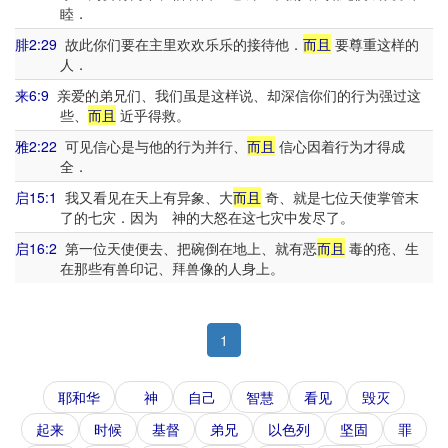
睦．
腓2:29
故此你们要在主里欢欢乐乐的接待他．
而且
要尊重这样的
人．
来6:9
亲爱的弟兄们、我们虽是这样说、却深信你们的行为强过这
些、
而且
近乎得救。
雅2:22
可见信心是与他的行为并行、
而且
信心因着行为才得成
全．
启15:1
我又看见在天上有异象、大
而且
奇、就是七位天使掌管末
了的七灾．因为 神的大怒在这七灾中发尽了。
启16:2
第一位天使便去、把碗倒在地上、就有恶
而且
毒的疮、生
在那些有兽印记、拜兽像的人身上。
1
耶和华
神
自己
智慧
看见
毁灭
起来
时候
基督
弟兄
以色列
坚固
罪