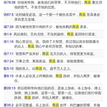
诗78:38
但他有怜悯、赦免他们的罪孽、不灭绝他们．
而且
屡次消
他的怒气、不发尽他的忿怒。
诗87:5
论到锡安必说、这一个那一个都生在其中．
而且
至高者必
亲自坚立这城。
箴7:26
因为被他伤害仆倒的不少．被他杀戮的
而且
甚多。
传1:6
风往南刮、又向北转、不住的旋转、
而且
返回转行原道。
传1:16
我心里议论、说、我得了大智慧、胜过我以前在耶路撒冷
的众人．
而且
我心中多经历智慧、和知识的事。
传7:11
智慧和产业并好．
而且
见天日的人、得智慧更为有益。
传7:24
万事之理、离我甚远、
而且
最深、谁能测透呢。
歌5:10
我的良人、白
而且
红、超乎万人之上。
赛8:15
许多人必在其上绊脚跌倒、
而且
跌碎、并陷入网罗、被缠
住。
赛28:13
所以耶和华向他们说的话、是命上加命、令上加令、律上
加律、例上加例、这里一点、那里一点、以致他们前行仰面
跌倒、
而且
跌碎、并陷入网罗、被缠住。
赛35:2
必开花繁盛、乐上加乐、
而且
欢呼．利巴嫩的荣耀、并迦