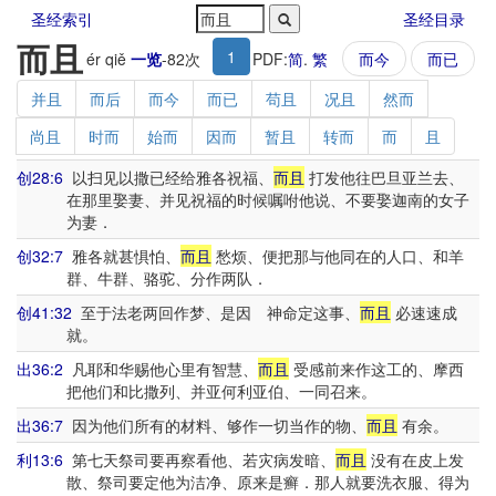
圣经索引
圣经目录
而且
1
ér qiě
一览
-
82
次
PDF:
简
.
繁
而今
而已
并且
而后
而今
而已
苟且
况且
然而
尚且
时而
始而
因而
暂且
转而
而
且
创28:6
以扫见以撒已经给雅各祝福、
而且
打发他往巴旦亚兰去、
在那里娶妻、并见祝福的时候嘱咐他说、不要娶迦南的女子
为妻．
创32:7
雅各就甚惧怕、
而且
愁烦、便把那与他同在的人口、和羊
群、牛群、骆驼、分作两队．
创41:32
至于法老两回作梦、是因 神命定这事、
而且
必速速成
就。
出36:2
凡耶和华赐他心里有智慧、
而且
受感前来作这工的、摩西
把他们和比撒列、并亚何利亚伯、一同召来。
出36:7
因为他们所有的材料、够作一切当作的物、
而且
有余。
利13:6
第七天祭司要再察看他、若灾病发暗、
而且
没有在皮上发
散、祭司要定他为洁净、原来是癣．那人就要洗衣服、得为