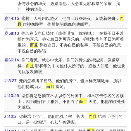
密与沙仑的华美、必赐给他．人必看见耶和华的荣耀、我
们 神的华美。
赛44:15
这树、人可用以烧火、他自己取些烤火、又烧着烤饼．
而
且
作神像跪拜、作雕刻的偶像向他叩拜。
赛58:13
你若在安息日掉转〔或作谨慎〕你的脚步、在我圣日不以
操作为喜乐、称安息日为可喜乐的、称耶和华的圣日为可尊
重的．
而且
尊敬这日、不办自己的私事、不随自己的私意、
不说自己的私话、
赛66:14
你们看见、就心中快乐、你们的骨头必得滋润、像嫩草一
样．
而且
耶和华的手向他仆人所行的、必被人知道．他也要
向仇敌发恼恨。
耶5:27
笼内怎样满了雀鸟、他们的房中、也照样充满诡诈．所以
他们得成为大、
而且
富足。
耶10:25
愿你将忿怒倾在不认识你的列国中、和不求告你名的各族
上．因为他们吞了雅各、不但吞了
而且
灭绝、把他的住处变
为荒场。
耶12:2
你栽培了他们、他们也扎了根、长大、
而且
结果．他们的
口、是与你相近、心却与你远离。