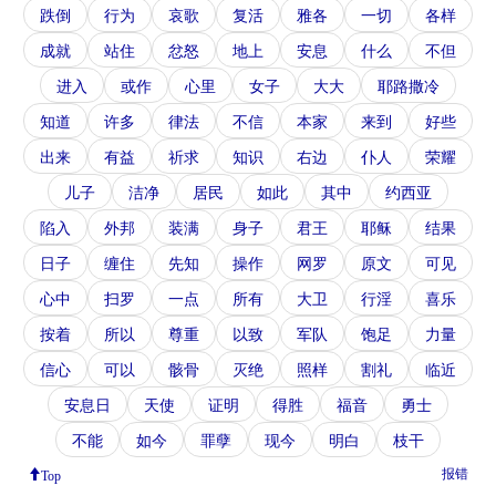
跌倒
行为
哀歌
复活
雅各
一切
各样
成就
站住
忿怒
地上
安息
什么
不但
进入
或作
心里
女子
大大
耶路撒冷
知道
许多
律法
不信
本家
来到
好些
出来
有益
祈求
知识
右边
仆人
荣耀
儿子
洁净
居民
如此
其中
约西亚
陷入
外邦
装满
身子
君王
耶稣
结果
日子
缠住
先知
操作
网罗
原文
可见
心中
扫罗
一点
所有
大卫
行淫
喜乐
按着
所以
尊重
以致
军队
饱足
力量
信心
可以
骸骨
灭绝
照样
割礼
临近
安息日
天使
证明
得胜
福音
勇士
不能
如今
罪孽
现今
明白
枝干
报错
Top