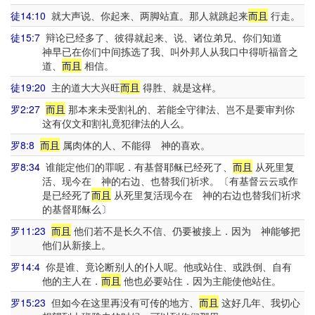
徒14:10
就大声说、你起来、两脚站直。那人就跳起来
而且
行走。
徒15:7
辩论已经多了、彼得就起来、说、诸位弟兄、你们知道
神早已在你们中间拣选了我、叫外邦人从我口中得听福音之
道、
而且
相信。
徒19:20
主的道大大兴旺
而且
得胜、就是这样。
罗2:27
而且
那本来未受割礼的、若能全守律法、岂不是要审判你
这有仪文和割礼竟犯律法的人么。
罗8:8
而且
属肉体的人、不能得 神的喜欢。
罗8:34
谁能定他们的罪呢．有基督耶稣已经死了、
而且
从死里复
活、现今在 神的右边、也替我们祈求。〔有基督云云或作
是已经死了
而且
从死里复活现今在 神的右边也替我们祈求
的基督耶稣么〕
罗11:23
而且
他们若不是长久不信、仍要被接上．因为 神能够把
他们从新接上。
罗14:4
你是谁、竟论断别人的仆人呢。他或站住、或跌倒、自有
他的主人在．
而且
他也必要站住．因为主能使他站住。
罗15:23
但如今在这里再没有可传的地方、
而且
这好几年、我切心