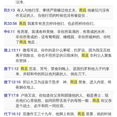
洁净。
民5:13
有人与他行淫、事情严密瞒过他丈夫、
而且
他被玷污没有
作见证的人、当他行淫的时候也没有被捉住．
民33:56
而且
我素常有意怎样待他们、也必照样待你们。
申6:11
有房屋、装满各样美物、非你所装满的．有凿成的水井、
非你所凿成的．还有葡萄园、橄榄园、非你所栽种的、你吃
了
而且
饱足．
撒上13:11
撒母耳说、你作的是什么事呢．扫罗说、因为我见百姓
离开我散去、你也不照所定的日期来到、
而且
非利士人聚集
在密抹．
撒下1:12
而且
悲哀、哭号、禁食到晚上、是因扫罗和他儿子约拿
单、并耶和华的民以色列家的人、倒在刀下。
撒下12:16
所以大卫为这孩子恳求 神、
而且
禁食、进入内室、终
夜躺在地上。
撒下17:8
户筛又说、你知道你父亲和跟随他的人、都是勇士．现
在他们心里恼怒、如同田野丢崽子的母熊一般．
而且
你父亲
是个战士、必不和民一同住宿。
代下16:12
亚撒作王三十九年、他脚上有病、
而且
甚重．病的时候