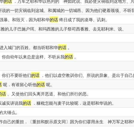
华
的话
．万军之耶和华以色列的 神如此说、我必使灾祸临到这地方、
所说的一切灾祸临到这城、和属城的一切城邑、因为他们硬着颈项、不听
强暴、和毁灭．因为耶和华
的话
终日成了我的凌辱、讥刺。
雅的儿子巴施户珥、和玛西雅的儿子祭司西番雅、去见耶利米、说、
进入城门的百姓、都当听耶和华
的话
。
．你自幼年以来总是这样、不听从我
的话
。
、你们不要听他们
的话
．他们以虚空教训你们、所说的异象、是出于自己
话
呢．有谁留心听他
的话
呢。
的话
、又使他们回头离开恶道、和他们所行的恶。
以诚实讲说我
的话
．糠秕怎能与麦子比较呢．这是耶和华说的。
的大锤么。
作自己的重担．〔重担和默示原文同〕因为你们谬用永生 神万军之耶和