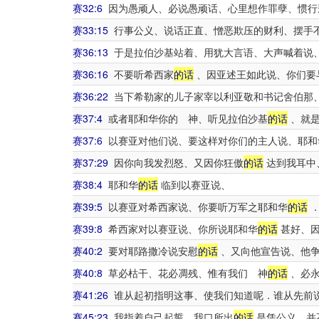
赛32:6
因为愚顽人、必说愚顽话、心里想作罪孽、惯行
赛33:15
行事公义、说话正直、憎恶欺压的财利、摆手
赛36:13
于是拉伯沙基站着、用犹大言语、大声喊着说
赛36:16
不要听希西家
的话
、因亚述王如此说、你们要
赛36:22
当下希勒家的儿子家宰以利亚敬和书记舍伯那
赛37:4
或者耶和华你的 神、听见拉伯沙基
的话
、就是
赛37:6
以赛亚对他们说、要这样对你们的主人说、耶和
赛37:29
因你向我发烈怒、又因你狂傲
的话
达到我耳中
赛38:4
耶和华
的话
临到以赛亚说、
赛39:5
以赛亚对希西家说、你要听万军之耶和华
的话
赛39:8
希西家对以赛亚说、你所说耶和华
的话
甚好、因
赛40:2
要对耶路撒冷说安慰
的话
、又向他宣告说、他争
赛40:8
草必枯干、花必凋残、惟有我们 神
的话
、必永
赛41:26
谁从起初指明这事、使我们知道呢．谁从先前
赛45:23
我指着自己起誓、我口所出
的话
是凭公义、并