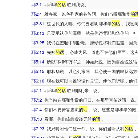
耶2:1
耶和华
的话
临到我说、
耶2:4
雅各家、以色列家的各族阿、你们当听耶和华
的
耶2:31
这世代的人哪、你们要看明耶和华
的话
。我岂向
耶3:13
只要承认你的罪孽、就是你违背耶和华你的 神
耶3:25
我们在羞耻中躺卧吧．愿惭愧将我们遮盖．因为
耶5:13
先知
的话
、必成为风、道也不在他们里面．这
耶5:14
所以耶和华万军之 神如此说、因为百姓说这话
耶5:15
耶和华说、以色列家阿、我必使一国的民从远方
耶6:10
现在我可以向谁说话作见证、使他们听呢．他们
耶7:1
耶和华
的话
临到耶利米、说、
耶7:2
你当站在耶和华殿的门口、在那里宣传这话、说、
耶7:4
你们不要倚靠虚谎
的话
、说、这些是耶和华的殿
耶7:8
看哪、你们倚靠虚谎无益
的话
。
耶7:23
我只吩咐他们这一件、说、你们当听从我
的话
、