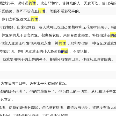
亵渎的事、说错谬
的话
、攻击耶和华、使饥饿的人、无食可吃、使口渴
不受贿赂、塞耳不听流血
的话
、闭眼不看邪恶事的、
、你们当听亚述大王
的话
。
与我和好、出来投降我、各人就可以吃自己葡萄树和无花果树的果子、喝
、并亚萨的儿子史官约亚、都撕裂衣服、来到希西家那里、将拉伯沙基
的
他主人亚述王打发他来辱骂永生 神
的话
．耶和华你的 神听见这话就
华如此说、你听见亚述王的仆人亵渎我
的话
、不要惧怕。
、我就要用钩子钩上你的鼻子、把嚼环放在你口里、使你从原路转回去。
．
为在我的年日中、必有太平和稳固的景况。
战的日子已满了、他的罪孽赦免了、他为自己的一切罪、从耶和华手中
远立定。
说明、使我们说他不错呢．谁也没有指明、谁也没有说明。谁也没有听见
不反回、万膝必向我跪拜、万口必凭我起誓。