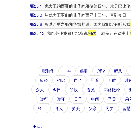
耶25:1
犹大王约西亚的儿子约雅敬第四年、就是巴比伦
耶25:3
从犹大王亚们的儿子约西亚十三年、直到今日、
耶25:8
所以万军之耶和华如此说、因为你们没有听从我
耶25:13
我也必使我向那地所说
的话
、就是记在这书上
耶和华
神
临到
所说
听从
应验
如此
自己
照着
面前
时
众人
今日
所以
看见
耶路撒冷
遵行
遵守
日子
中间
圣灵
弟
经上
各人
赞美
父亲
为要
智慧
Top