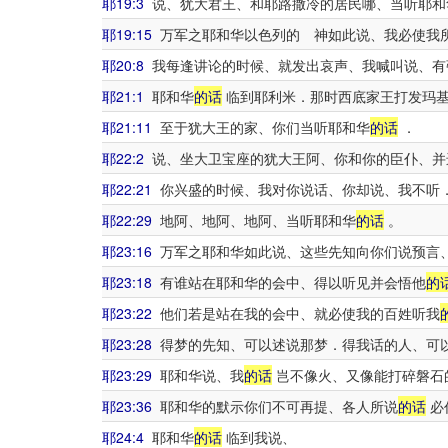
耶19:3
说、犹大君王、和耶路撒冷的居民哪、当听耶和
耶19:15
万军之耶和华以色列的 神如此说、我必使我
耶20:8
我每逢讲论的时候、就发出哀声、我喊叫说、有
耶21:1
耶和华
的话
临到耶利米．那时西底家王打发玛基
耶21:11
至于犹大王的家、你们当听耶和华
的话
．
耶22:2
说、坐大卫宝座的犹大王阿、你和你的臣仆、并
耶22:21
你兴盛的时候、我对你说话、你却说、我不听
耶22:29
地阿、地阿、地阿、当听耶和华
的话
。
耶23:16
万军之耶和华如此说、这些先知向你们说预言
耶23:18
有谁站在耶和华的会中、得以听见并会悟他
的
耶23:22
他们若是站在我的会中、就必使我的百姓听我
耶23:28
得梦的先知、可以述说那梦．得我话的人、可
耶23:29
耶和华说、我
的话
岂不像火、又像能打碎磐石
耶23:36
耶和华的默示你们不可再提、各人所说
的话
必
耶24:4
耶和华
的话
临到我说、