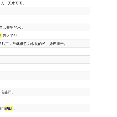
的人、无水可喝。
自己井里的水．
话
告诉了他。
发斥责．故此求你为余剩的民、扬声祷告。
加倍受罚。
你们
的话
。