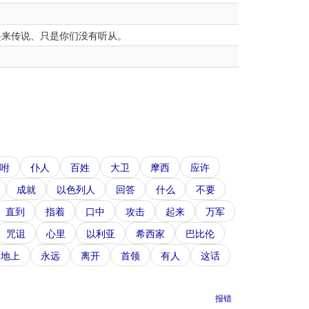
起来传说、只是你们没有听从。
咐
仆人
百姓
大卫
摩西
应许
成就
以色列人
回答
什么
不要
直到
指着
口中
攻击
起来
万军
咒诅
心里
以利亚
希西家
巴比伦
地上
永远
离开
首领
有人
这话
报错