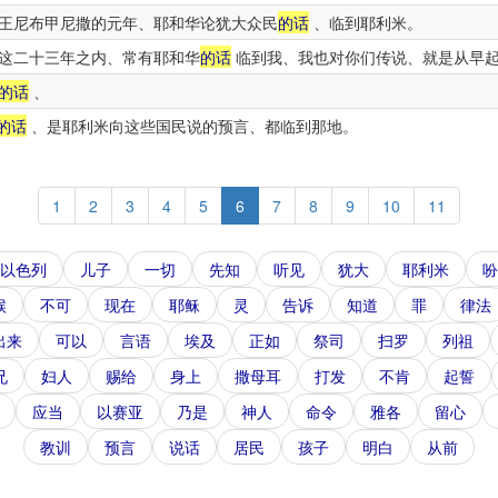
王尼布甲尼撒的元年、耶和华论犹大众民
的话
、临到耶利米。
这二十三年之内、常有耶和华
的话
临到我、我也对你们传说、就是从早
的话
、
的话
、是耶利米向这些国民说的预言、都临到那地。
1
2
3
4
5
6
7
8
9
10
11
以色列
儿子
一切
先知
听见
犹大
耶利米
吩
候
不可
现在
耶稣
灵
告诉
知道
罪
律法
出来
可以
言语
埃及
正如
祭司
扫罗
列祖
兄
妇人
赐给
身上
撒母耳
打发
不肯
起誓
应当
以赛亚
乃是
神人
命令
雅各
留心
教训
预言
说话
居民
孩子
明白
从前