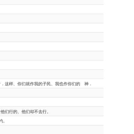
．这样、你们就作我的子民、我也作你们的 神．
咐他们行的、他们却不去行。
约。