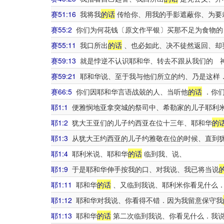
赛51:16
我将我
的话
传给你、用我的手影遮蔽你、为要
赛55:2
你们为何花钱〔原文作平银〕买那不足为食物的
赛55:11
我口所出
的话
、也必如此、决不徒然返回、却
赛59:13
就是悖逆不认识耶和华、转去不跟从我们的 
赛59:21
耶和华说、至于我与他们所立的约、乃是这样
赛66:5
你们因耶和华言语战兢的人、当听他
的话
．你们
耶1:1
便雅悯地亚拿突城的祭司中、希勒家的儿子耶利
耶1:2
犹大王亚们的儿子约西亚在位十三年、耶和华
的
耶1:3
从犹大王约西亚的儿子约雅敬在位的时候、直到犹
耶1:4
耶利米说、耶和华
的话
临到我、说、
耶1:9
于是耶和华伸手按我的口、对我说、我已将当说
耶1:11
耶和华
的话
、又临到我说、耶利米你看见什么
耶1:12
耶和华对我说、你看得不错．因为我留意保守我
耶1:13
耶和华
的话
第二次临到我说、你看见什么．我说