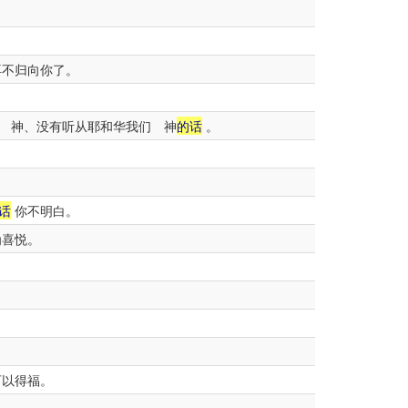
再不归向你了。
。
 神、没有听从耶和华我们 神
的话
。
话
你不明白。
为喜悦。
可以得福。