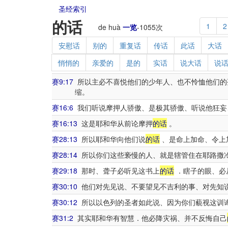
圣经索引
的话
1
2
de huà
一览
-
1055
次
安慰话
别的
重复话
传话
此话
大话
悄悄的
亲爱的
是的
实话
说大话
说
赛9:17
所以主必不喜悦他们的少年人、也不怜恤他们的
缩。
赛16:6
我们听说摩押人骄傲、是极其骄傲、听说他狂妄
赛16:13
这是耶和华从前论摩押
的话
。
赛28:13
所以耶和华向他们说
的话
、是命上加命、令上
赛28:14
所以你们这些亵慢的人、就是辖管住在耶路撒
赛29:18
那时、聋子必听见这书上
的话
．瞎子的眼、必
赛30:10
他们对先见说、不要望见不吉利的事、对先知
赛30:12
所以以色列的圣者如此说、因为你们藐视这训
赛31:2
其实耶和华有智慧．他必降灾祸、并不反悔自己