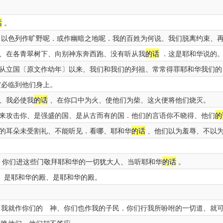
话
。
以色列作旷野呢．或作幽暗之地呢．我的百姓为何说、我们脱离约束、
、在各青翠树下、向别神东奔西跑、没有听从我
的话
．这是耶和华说的
从立国〔原文作幼年〕以来、我们和我们的列祖、常常得罪耶和华我们的
灾必临到他们身上。
、我必使我
的话
、在你口中为火、使他们为柴、这火便将他们烧灭。
来攻击你、是强盛的国、是从古而有的国．他们的言语你不晓得、他们
的
的耳朵未受割礼、不能听见．看哪、耶和华
的话
、他们以为羞辱、不以
你们进这些门敬拜耶和华的一切犹大人、当听耶和华
的话
。
、是耶和华的殿、是耶和华的殿。
我就作你们的 神、你们也作我的子民．你们行我所吩咐的一切道、就