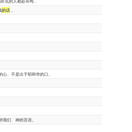
凡听见的人都必耳鸣．
我
的话
。
的心、不是出于耶和华的口。
华我们 神的言语。