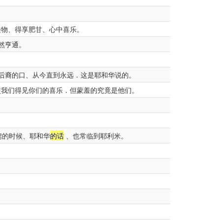
物、得享肥甘、心中喜乐。
然亨通。
后裔的口、从今直到永远．这是耶和华说的。
使我们得见你们的喜乐．但蒙羞的究竟是他们。
掳的时候、耶和华
的话
、也常临到耶利米。