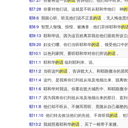
耶7:27
你要将这一切
的话
告诉他们、他们却不听从、
耶7:28
你要对他们说、这就是不听从耶和华他们 神
的
耶8:6
我留心听、听见他们说不正直
的话
．无人悔改恶
耶8:9
智慧人惭愧、惊惶、被擒拿．他们弃掉耶和华
的
耶9:13
耶和华说、因为这百姓离弃我在他们面前所设立
耶9:20
妇女们哪、你们当听耶和华
的话
、领受他口中的
耶10:1
以色列家阿、要听耶和华对你们所说
的话
。
耶11:1
耶和华
的话
临到耶利米、说、
耶11:2
当听这约
的话
、告诉犹大人、和耶路撒冷的居
耶11:4
这约、是我将你们列祖从埃及地领出来、脱离铁
耶11:6
耶和华对我说、你要在犹大城邑中、和耶路撒冷
耶11:7
因为我将你们列祖从埃及地领出来的那日、直到
耶11:8
他们却不听从、不侧耳而听、竟随从自己顽梗的
耶11:10
他们转去效法他们的先祖、不肯听我
的话
、犯
耶13:2
我就照着耶和华
的话
、买了一根带子束腰。