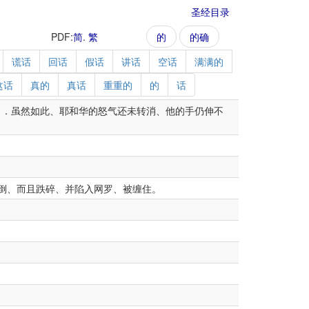
圣经目录
PDF:
简
.
繁
的
的确
谎话
回话
假话
讲话
空话
满满的
这话
真的
真话
重重的
的
话
．虽然如此、耶和华的怒气还未转消、他的手仍伸不
倒、而且跌碎、并陷入网罗、被缠住。