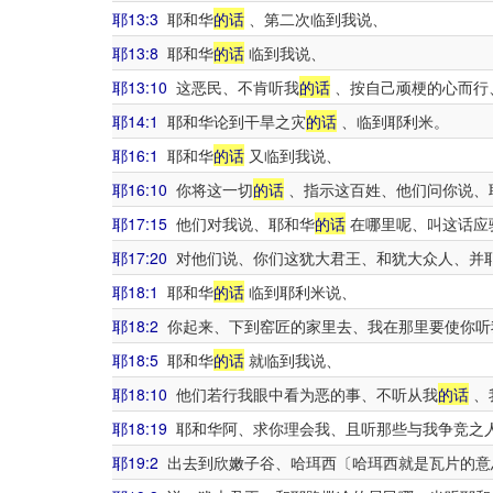
耶13:3
耶和华
的话
、第二次临到我说、
耶13:8
耶和华
的话
临到我说、
耶13:10
这恶民、不肯听我
的话
、按自己顽梗的心而行
耶14:1
耶和华论到干旱之灾
的话
、临到耶利米。
耶16:1
耶和华
的话
又临到我说、
耶16:10
你将这一切
的话
、指示这百姓、他们问你说、
耶17:15
他们对我说、耶和华
的话
在哪里呢、叫这话应
耶17:20
对他们说、你们这犹大君王、和犹大众人、并
耶18:1
耶和华
的话
临到耶利米说、
耶18:2
你起来、下到窑匠的家里去、我在那里要使你听
耶18:5
耶和华
的话
就临到我说、
耶18:10
他们若行我眼中看为恶的事、不听从我
的话
、
耶18:19
耶和华阿、求你理会我、且听那些与我争竞之
耶19:2
出去到欣嫩子谷、哈珥西〔哈珥西就是瓦片的意