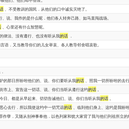
呼唤他们、他们却不答应。
话
、不受教训的国民．从他们的口中诚实灭绝了。
行、说、我作的是什么呢．他们各人转奔己路、如马直闯战场。
话
、心里还有什么智慧呢。
的律法、没有遵行、也没有听从我
的话
．
言语．又当教导你们的儿女举哀、各人教导邻舍唱哀歌。
民．
炉的那日所吩咐他们的、说、你们要听从我
的话
、照我一切所吩咐的去行
街市上、宣告这一切话、说、你们当听从遵行这约
的话
。
今日、都是从早起来、切切告诫他们、说、你们当听从我
的话
。
恶心去行．所以我使这约中一切咒诅
的话
、临到他们身上、这约是我吩
罪作孽．又随从别神事奉他．以色列家和犹大家背了我与他们列祖所立的