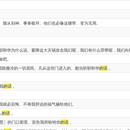
、随从别神、事奉敬拜、他们也必像这腰带、变为无用。
耶和华为什么说、要降这大灾祸攻击我们呢．我们有什么罪孽呢．我们向
验吧。
耶路撒冷的一切居民、凡从这些门进入的、都当听耶和华
的话
。
我
的话
。
我就必后悔、不将我所说的福气赐给他们。
人
的话
。
思〕的门口那里、宣告我所吩咐你
的话
、