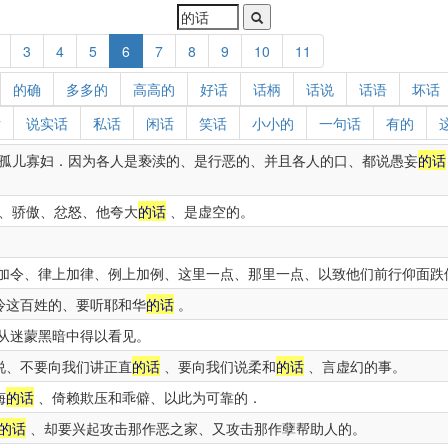
3
4
5
6
7
8
9
10
11
的确
多多的
高高的
好话
话柄
话说
话语
坏话
话
说实话
私话
闲话
笑话
小小的
一句话
有的
孤儿寡妇．因为各人是亵渎的、是行恶的、并且各人的口、都说愚妄
的话
、骄傲、忿怒、他夸大
的话
、是虚空的。
加令、律上加律、例上加例、这里一点、那里一点、以致他们前行仰面跌
冷这百姓的、要听耶和华
的话
。
从迷蒙黑暗中得以看见。
说、不要向我们讲正直
的话
、要向我们说柔和
的话
、言虚幻的事。
诲
的话
、倚赖欺压和乖僻、以此为可靠的．
的话
、却要兴起攻击那作恶之家、又攻击那作孽帮助人的。