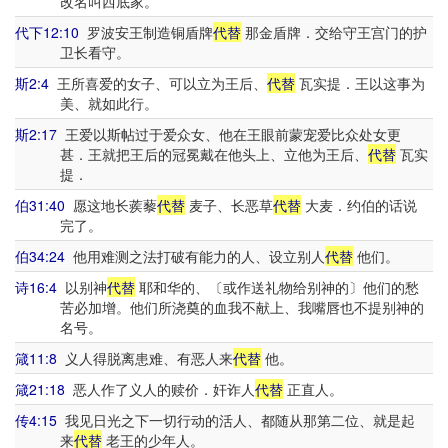
改名叫西底家。
代下12:10
罗波安王制造铜盾牌
代替
那金盾牌．交给守王宫门的护
卫长看守。
斯2:4
王所喜爱的女子、可以立为王后、
代替
瓦实提．王以这事为
美、就如此行。
斯2:17
王爱以斯帖过于爱众女、他在王眼前蒙宠爱比众处女更
甚．王就把王后的冠冕戴在他头上、立他为王后、
代替
瓦实
提．
伯31:40
愿这地长蒺藜
代替
麦子、长恶草
代替
大麦．约伯的话说
完了。
伯34:24
他用难测之法打破有能力的人、设立别人
代替
他们。
诗16:4
以别神
代替
耶和华的、〔或作送礼物给别神的〕他们的愁
苦必加增。他们所浇奠的血我不献上、我嘴唇也不提别神的
名号。
箴11:8
义人得脱离患难、有恶人来
代替
他。
箴21:18
恶人作了义人的赎价．奸诈人
代替
正直人。
传4:15
我见日光之下一切行动的活人、都随从那第二位、就是起
来
代替
老王的少年人。