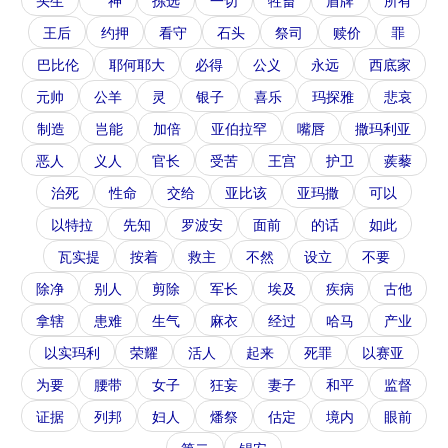
头生
神
拣选
一切
牲畜
盾牌
所有
王后
约押
看守
石头
祭司
赎价
罪
巴比伦
耶何耶大
必得
公义
永远
西底家
元帅
公羊
灵
银子
喜乐
玛探雅
悲哀
制造
岂能
加倍
亚伯拉罕
嘴唇
撒玛利亚
恶人
义人
官长
受苦
王宫
护卫
蒺藜
治死
性命
交给
亚比该
亚玛撒
可以
以特拉
先知
罗波安
面前
的话
如此
瓦实提
按着
救主
不然
设立
不要
除净
别人
剪除
军长
埃及
疾病
古他
拿辖
患难
生气
麻衣
经过
哈马
产业
以实玛利
荣耀
活人
起来
死罪
以赛亚
为要
腰带
女子
狂妄
妻子
和平
监督
证据
列邦
妇人
燔祭
估定
境内
眼前