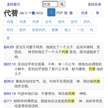
圣经索引
圣经目录
代替
1
dài tì
一览
-
60
次
PDF:
简
.
繁
代求
带
代笔
代表
代求
古代
后代
交代
历代
年代
世代
世世代代
替换
替人
一代
代
替
创4:25
亚当又与妻子同房、他就生了一个儿子、起名叫塞特、意
思说、 神另给我立了一个儿子
代替
亚伯、因为该隐杀了
他。
创22:13
亚伯拉罕举目观看、不料、有一只公羊、两角扣在稠密的
小树中、亚伯拉罕就取了那只公羊来、献为燔祭、
代替
他的
儿子。
创30:2
雅各向拉结生气、说、叫你不生育的是 神、我岂能
代替
他作主呢。
创50:19
约瑟对他们说、不要害怕、我岂能
代替
神呢。
出7:1
耶和华对摩西说、我使你在法老面前
代替
神、你的哥哥亚
伦是替你说话的。