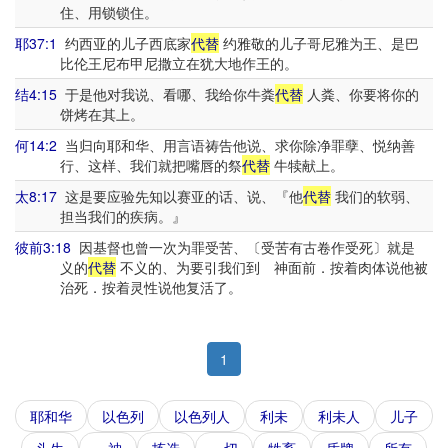
住、用锁锁住。
耶37:1
约西亚的儿子西底家
代替
约雅敬的儿子哥尼雅为王、是巴
比伦王尼布甲尼撒立在犹大地作王的。
结4:15
于是他对我说、看哪、我给你牛粪
代替
人粪、你要将你的
饼烤在其上。
何14:2
当归向耶和华、用言语祷告他说、求你除净罪孽、悦纳善
行、这样、我们就把嘴唇的祭
代替
牛犊献上。
太8:17
这是要应验先知以赛亚的话、说、『他
代替
我们的软弱、
担当我们的疾病。』
彼前3:18
因基督也曾一次为罪受苦、〔受苦有古卷作受死〕就是
义的
代替
不义的、为要引我们到 神面前．按着肉体说他被
治死．按着灵性说他复活了。
1
耶和华
以色列
以色列人
利未
利未人
儿子