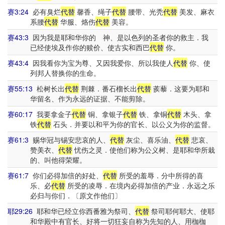
赛3:24
必有臭烂
代替
馨香、绳子
代替
腰带、光秃
代替
美发、麻衣
系腰
代替
华服、烙伤
代替
美容。
赛43:3
因为我是耶和华你的 神、是以色列的圣者你的救主．我
已经使埃及作你的赎价、使古实和西巴
代替
你。
赛43:4
因我看你为宝为尊、又因我爱你、所以我使人
代替
你、使
列邦人替换你的生命。
赛55:13
松树长出
代替
荆棘．番石榴长出
代替
蒺藜．这要为耶和
华留名、作为永远的证据、不能剪除。
赛60:17
我要拿金子
代替
铜、拿银子
代替
铁、拿铜
代替
木头、拿
铁
代替
石头．并要以和平为你的官长、以公义为你的监督。
赛61:3
赐华冠与锡安悲哀的人、
代替
灰尘、喜乐油、
代替
悲哀、
赞美衣、
代替
忧伤之灵．使他们称为公义树、是耶和华所栽
的、叫他得荣耀。
赛61:7
你们必得加倍的好处、
代替
所受的羞辱．分中所得的喜
乐、必
代替
所受的凌辱．在境内必得加倍的产业．永远之乐
必归与你们．〔原文作他们〕
耶29:26
耶和华已经立你西番雅为祭司、
代替
祭司耶何耶大、使耶
和华殿中有官长、好将一切狂妄自称为先知的人、用枷枷