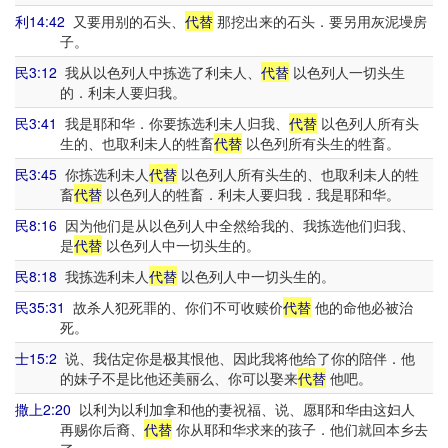
利14:42
又要用别的石头、
代替
那挖出来的石头．要另用灰泥墁房
子。
民3:12
我从以色列人中拣选了利未人、
代替
以色列人一切头生
的．利未人要归我。
民3:41
我是耶和华．你要拣选利未人归我、
代替
以色列人所有头
生的、也取利未人的牲畜
代替
以色列所有头生的牲畜。
民3:45
你拣选利未人
代替
以色列人所有头生的、也取利未人的牲
畜
代替
以色列人的牲畜．利未人要归我．我是耶和华。
民8:16
因为他们是从以色列人中全然给我的、我拣选他们归我、
是
代替
以色列人中一切头生的。
民8:18
我拣选利未人
代替
以色列人中一切头生的。
民35:31
故杀人犯死罪的、你们不可收赎价
代替
他的命他必被治
死。
士15:2
说、我估定你是极其恨他、因此我将他给了你的陪伴．他
的妹子不是比他还美丽么、你可以娶来
代替
他吧。
撒上2:20
以利为以利加拿和他的妻祝福、说、愿耶和华由这妇人
再赐你后裔、
代替
你从耶和华求来的孩子．他们就回本乡去