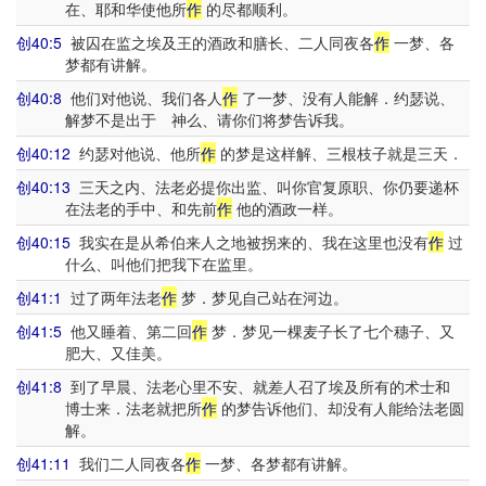
在、耶和华使他所
作
的尽都顺利。
创40:5
被囚在监之埃及王的酒政和膳长、二人同夜各
作
一梦、各
梦都有讲解。
创40:8
他们对他说、我们各人
作
了一梦、没有人能解．约瑟说、
解梦不是出于 神么、请你们将梦告诉我。
创40:12
约瑟对他说、他所
作
的梦是这样解、三根枝子就是三天．
创40:13
三天之内、法老必提你出监、叫你官复原职、你仍要递杯
在法老的手中、和先前
作
他的酒政一样。
创40:15
我实在是从希伯来人之地被拐来的、我在这里也没有
作
过
什么、叫他们把我下在监里。
创41:1
过了两年法老
作
梦．梦见自己站在河边。
创41:5
他又睡着、第二回
作
梦．梦见一棵麦子长了七个穗子、又
肥大、又佳美。
创41:8
到了早晨、法老心里不安、就差人召了埃及所有的术士和
博士来．法老就把所
作
的梦告诉他们、却没有人能给法老圆
解。
创41:11
我们二人同夜各
作
一梦、各梦都有讲解。