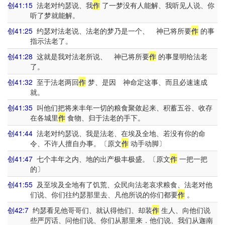
创41:15
法老对约瑟说、我
作
了一梦没有人能解、我听见人说、你
听了梦就能解。
创41:25
约瑟对法老说、法老的梦乃是一个、 神已将所要
作
的事
指示法老了。
创41:28
这就是我对法老所说、 神已将所要
作
的事显明给法老
了。
创41:32
至于法老两回
作
梦、是因 神命定这事、而且必速速成
就。
创41:35
叫他们把将来丰年一切的粮食聚敛起来、积蓄五谷、收存
在各城里
作
食物、归于法老的手下。
创41:44
法老对约瑟说、我是法老、在埃及全地、若没有你的命
令、不许人擅自办事。〔原文
作
动手动脚〕
创41:47
七个丰年之内、地的出产极丰极盛。〔原文
作
一把一把
的〕
创41:55
及至埃及全地有了饥荒、众民向法老哀求粮食、法老对他
们说、你们往约瑟那里去、凡他所说的你们都要
作
。
创42:7
约瑟看见他哥哥们、就认得他们、却装
作
生人、向他们说
些严厉话、问他们说、你们从那里来．他们说、我们从迦南