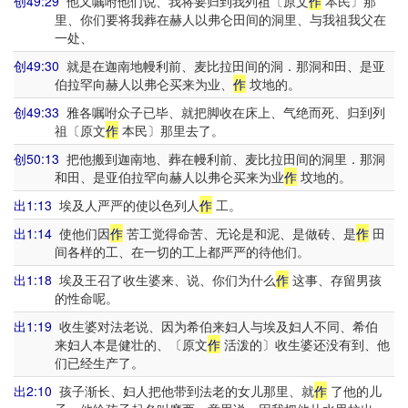
创49:29
他又嘱咐他们说、我将要归到我列祖〔原文
作
本民〕那
里、你们要将我葬在赫人以弗仑田间的洞里、与我祖我父在
一处、
创49:30
就是在迦南地幔利前、麦比拉田间的洞．那洞和田、是亚
伯拉罕向赫人以弗仑买来为业、
作
坟地的。
创49:33
雅各嘱咐众子已毕、就把脚收在床上、气绝而死、归到列
祖〔原文
作
本民〕那里去了。
创50:13
把他搬到迦南地、葬在幔利前、麦比拉田间的洞里．那洞
和田、是亚伯拉罕向赫人以弗仑买来为业
作
坟地的。
出1:13
埃及人严严的使以色列人
作
工。
出1:14
使他们因
作
苦工觉得命苦、无论是和泥、是做砖、是
作
田
间各样的工、在一切的工上都严严的待他们。
出1:18
埃及王召了收生婆来、说、你们为什么
作
这事、存留男孩
的性命呢。
出1:19
收生婆对法老说、因为希伯来妇人与埃及妇人不同、希伯
来妇人本是健壮的、〔原文
作
活泼的〕收生婆还没有到、他
们已经生产了。
出2:10
孩子渐长、妇人把他带到法老的女儿那里、就
作
了他的儿