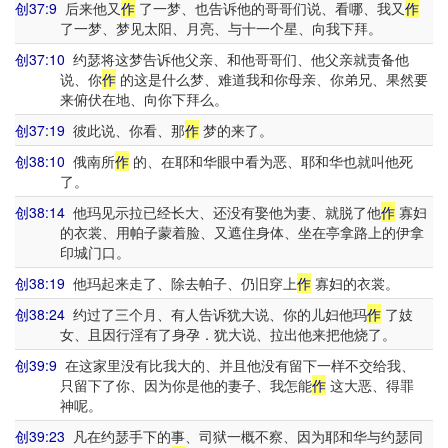
创37:9
后来他又
作
了一梦、也告诉他的哥哥们说、看哪、我又
作
了一梦、梦见太阳、月亮、与十一个星、向我下拜。
创37:10
约瑟将这梦告诉他父亲、和他哥哥们、他父亲就责备他
说、你
作
的这是什么梦、难道我和你母亲、你弟兄、果然要
来俯伏在地、向你下拜么。
创37:19
彼此说、你看、那
作
梦的来了。
创38:10
俄南所
作
的、在耶和华眼中看为恶、耶和华也就叫他死
了。
创38:14
他玛见示拉已经长大、还没有娶他为妻、就脱了他
作
寡妇
的衣裳、用帕子蒙着脸、又遮住身体、坐在亭拿路上的伊拿
印城门口。
创38:19
他玛起来走了、除去帕子、仍旧穿上
作
寡妇的衣裳。
创38:24
约过了三个月、有人告诉犹大说、你的儿妇他玛
作
了妓
女、且因行淫有了身孕．犹大说、拉出他来把他烧了。
创39:9
在这家里没有比我大的、并且他没有留下一样不交给我、
只留下了你、因为你是他的妻子、我怎能
作
这大恶、得罪
神呢。
创39:23
凡在约瑟手下的事、司狱一概不察、因为耶和华与约瑟同