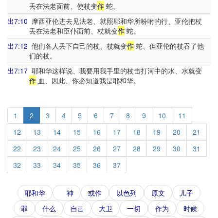
丢在法老面前、使杖变
作
蛇。
出7:10
摩西亚伦进去见法老、就照耶和华所吩咐的行、亚伦把杖
丢在法老和臣仆面前、杖就变
作
蛇。
出7:12
他们各人丢下自己的杖、杖就变
作
蛇、但亚伦的杖吞了他
们的杖。
出7:17
耶和华这样说、我要用我手里的杖击打河中的水、水就变
作
血、因此、你必知道我是耶和华。
1
2
3
4
5
6
7
8
9
10
11
12
13
14
15
16
17
18
19
20
21
22
23
24
25
26
27
28
29
30
31
32
33
34
35
36
37
耶和华
神
或作
以色列
原文
儿子
罪
什么
自己
大卫
一切
作为
时候