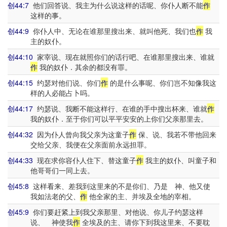
创44:7
他们回答说、我主为什么说这样的话呢、你仆人断不能
作
这样的事。
创44:9
你仆人中、无论在谁那里搜出来、就叫他死、我们也
作
我
主的奴仆。
创44:10
家宰说、现在就照你们的话行吧、在谁那里搜出来、谁就
作
我的奴仆．其余的都没有罪。
创44:15
约瑟对他们说、你们
作
的是什么事呢、你们岂不知像我这
样的人必能占卜吗。
创44:17
约瑟说、我断不能这样行、在谁的手中搜出杯来、谁就
作
我的奴仆．至于你们可以平平安安的上你们父亲那里去。
创44:32
因为仆人曾向我父亲为这童子
作
保、说、我若不带他回来
交给父亲、我便在父亲面前永远担罪。
创44:33
现在求你容仆人住下、替这童子
作
我主的奴仆、叫童子和
他哥哥们一同上去。
创45:8
这样看来、差我到这里来的不是你们、乃是 神、他又使
我如法老的父、
作
他全家的主、并埃及全地的宰相。
创45:9
你们要赶紧上到我父亲那里、对他说、你儿子约瑟这样
说、 神使我
作
全埃及的主、请你下到我这里来、不要耽