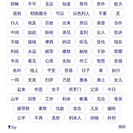
耶稣
不可
见证
知道
祭司
所作
犹大
面前
耶路撒冷
可以
以色列人
不要
灵
仆人
埃及
百姓
出来
所以
基督
当作
中间
如此
吩咐
弟兄
直到
众人
告诉
不能
接续
摩西
的话
听见
亚伦
现在
列祖
永远
赎罪
燔祭
献给
子孙
荣耀
羊羔
看见
心里
先知
作工
智慧
首领
名叫
地上
平安
登基
日子
膏
奴仆
一同
支派
扫罗
乃是
雅各
身上
女儿
起来
作恶
女子
所罗门
父亲
今日
山羊
回答
工作
利未
帐幕
无论
母亲
赎罪祭
素祭
仇敌
攻击
儿女
赐给
公羊
不再
圣所
利未人
供物
外邦
报错
Top