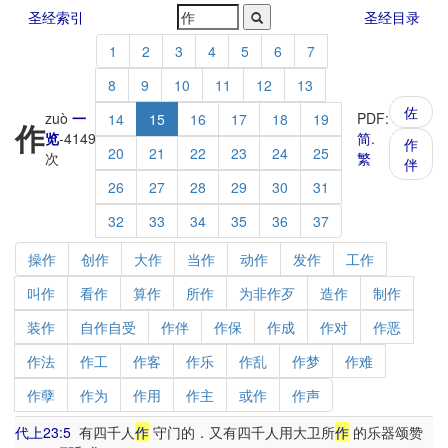
圣经索引
圣经目录
1
2
3
4
5
6
7
8
9
10
11
12
13
佐
zuò
一
PDF:
14
15
16
17
18
19
作
览
-
4149
简
.
作
20
21
22
23
24
25
次
繁
伴
26
27
28
29
30
31
32
33
34
35
36
37
操作
创作
大作
当作
动作
发作
工作
叫作
看作
算作
所作
为非作歹
造作
制作
装作
自作自受
作伴
作保
作成
作对
作恶
作法
作工
作客
作乐
作乱
作梦
作难
作孽
作为
作用
作主
或作
作声
代上23:5
有四千人
作
守门的．又有四千人用大卫所
作
的乐器颂赞