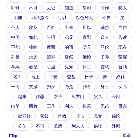
耶稣
不可
见证
知道
祭司
所作
犹大
面前
耶路撒冷
可以
以色列人
不要
灵
仆人
埃及
百姓
出来
所以
基督
当作
中间
如此
吩咐
弟兄
直到
众人
告诉
不能
接续
摩西
的话
听见
亚伦
现在
列祖
永远
赎罪
燔祭
献给
子孙
荣耀
羊羔
看见
心里
先知
作工
智慧
首领
名叫
地上
平安
登基
日子
膏
奴仆
一同
支派
扫罗
乃是
雅各
身上
女儿
起来
作恶
女子
所罗门
父亲
今日
山羊
回答
工作
利未
帐幕
无论
母亲
赎罪祭
素祭
仇敌
攻击
儿女
赐给
公羊
不再
圣所
利未人
供物
外邦
报错
Top