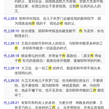
列的王、直到永远．因他拣选犹大为首领、在犹大支派中拣
选我父家、在我父的众子里喜悦我、立我
作
以色列众人的
王。
代上28:6
耶和华对我说、你儿子所罗门必建造我的殿和院宇．因
为我拣选他
作
我的子、我也必
作
他的父。
代上28:10
你当谨慎、因耶和华拣选你建造殿宇、
作
为圣所．你当
刚强去行。
代上28:13
又指示他祭司和利未人的班次、与耶和华殿里各样的工
作
、并耶和华殿里一切器皿的样式、
代上28:18
精金香坛的分两、并用金子
作
基路伯．〔原文
作
用金
子
作
车式的基路伯〕基路伯张开翅膀、遮掩耶和华的约柜。
代上28:19
大卫说、这一切工
作
的样式、都是耶和华用手画出来、
使我明白的。
代上28:20
大卫又对他儿子所罗门说、你当刚强壮胆去行．不要惧
怕、也不要惊惶．因为耶和华 神就是我的 神、与你同
在、他必不撇下你、也不丢弃你、直到耶和华殿的工
作
都完
毕了。
代上28:21
有祭司和利未人的各班、为要办理 神殿各样的事．又
有灵巧的人、在各样的工
作
上、乐意帮助你．并有众首领和