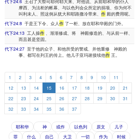
代下24:6
王召了大祭司耶何耶大来、对他说、从前耶和华的仆人
摩西、为法柜的帐幕、与以色列会众所定的捐项、你为何不
叫利未人、照这例从犹大和耶路撒冷带来、
作
殿的费用呢。
代下24:8
于是王下令、众人
作
了一柜、放在耶和华殿的门外。
代下24:13
工人操
作
、渐渐修成、将 神殿修造的、与从前一样、
而且甚是坚固。
代下24:27
至于他的众子、和他所受的警戒、并他重修 神殿的
事、都写在列王的传上。他儿子亚玛谢接续他
作
王。
1
2
3
4
5
6
7
8
9
10
11
12
13
14
15
16
17
18
19
20
21
22
23
24
25
26
27
28
29
30
31
32
33
34
35
36
37
耶和华
神
或作
以色列
原文
儿子
罪
什么
自己
大卫
一切
作为
时候