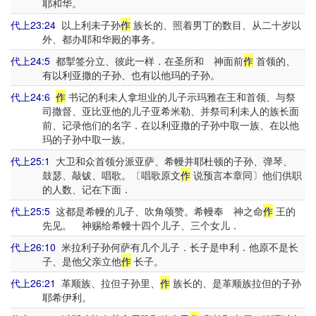
耶和华。
代上23:24
以上利未子孙
作
族长的、照着男丁的数目、从二十岁以
外、都办耶和华殿的事务。
代上24:5
都掣签分立、彼此一样．在圣所和 神面前
作
首领的、
有以利亚撒的子孙、也有以他玛的子孙。
代上24:6
作
书记的利未人拿坦业的儿子示玛雅在王和首领、与祭
司撒督、亚比亚他的儿子亚希米勒、并祭司利未人的族长面
前、记录他们的名字．在以利亚撒的子孙中取一族、在以他
玛的子孙中取一族。
代上25:1
大卫和众首领分派亚萨、希幔并耶杜顿的子孙、弹琴、
鼓瑟、敲钹、唱歌。〔唱歌原文
作
说预言本章同〕他们供职
的人数、记在下面．
代上25:5
这都是希幔的儿子、吹角颂赞。希幔奉 神之命
作
王的
先见。 神赐给希幔十四个儿子、三个女儿．
代上26:10
米拉利子孙何萨有几个儿子．长子是申利．他原不是长
子、是他父亲立他
作
长子。
代上26:21
革顺族、拉但子孙里、
作
族长的、是革顺族拉但的子孙
耶希伊利。