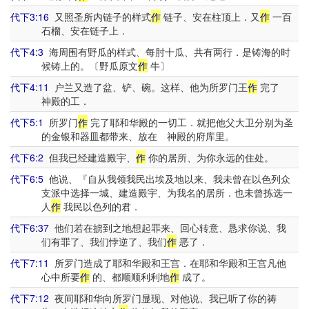
代下3:16
又照圣所内链子的样式
作
链子、安在柱顶上．又
作
一百
石榴、安在链子上．
代下4:3
海周围有野瓜的样式、每肘十瓜、共有两行．是铸海的时
候铸上的。〔野瓜原文
作
牛〕
代下4:11
户兰又造了盆、铲、碗。这样、他为所罗门王
作
完了
神殿的工．
代下5:1
所罗门
作
完了耶和华殿的一切工．就把他父大卫分别为圣
的金银和器皿都带来、放在 神殿的府库里。
代下6:2
但我已经建造殿宇、
作
你的居所、为你永远的住处。
代下6:5
他说、『自从我领我民出埃及地以来、我未曾在以色列众
支派中选择一城、建造殿宇、为我名的居所．也未曾拣选一
人
作
我民以色列的君．
代下6:37
他们若在掳到之地想起罪来、回心转意、恳求你说、我
们有罪了、我们悖逆了、我们
作
恶了．
代下7:11
所罗门造成了耶和华殿和王宫．在耶和华殿和王宫凡他
心中所要
作
的、都顺顺利利地
作
成了。
代下7:12
夜间耶和华向所罗门显现、对他说、我已听了你的祷