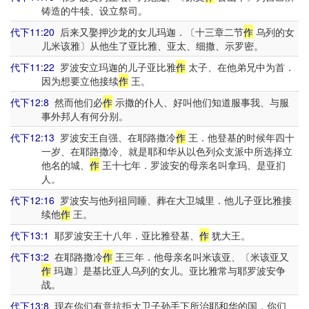
铸造的牛犊、设立祭司。
代下11:20
后来又娶押沙龙的女儿玛迦．〔十三章二节
作
乌列的女
儿米该雅〕从他生了亚比雅、亚太、细撒、示罗密。
代下11:22
罗波安立玛迦的儿子亚比雅
作
太子、在他弟兄中为首．
因为想要立他接续
作
王。
代下12:8
然而他们必
作
示撒的仆人、好叫他们知道服事我、与服
事外邦人有何分别。
代下12:13
罗波安王自强、在耶路撒冷
作
王．他登基的时候年四十
一岁、在耶路撒冷、就是耶和华从以色列众支派中所选择立
他名的城、
作
王十七年．罗波安的母亲名叫拿玛、是亚扪
人。
代下12:16
罗波安与他列祖同睡、葬在大卫城里．他儿子亚比雅接
续他
作
王。
代下13:1
耶罗波安王十八年．亚比雅登基、
作
犹大王。
代下13:2
在耶路撒冷
作
王三年．他母亲名叫米该亚、〔米该亚又
作
玛迦〕是基比亚人乌列的女儿。亚比雅常与耶罗波安争
战。
代下13:8
现在你们有意抗拒大卫子孙手下所治耶和华的国．你们