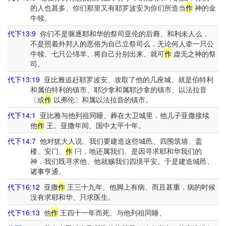
的人也甚多、你们那里又有耶罗波安为你们所造当
作
神的金
牛犊。
代下13:9
你们不是驱逐耶和华的祭司亚伦的后裔、和利未人么．
不是照着外邦人的恶俗为自己立祭司么．无论何人牵一只公
牛犊、七只公绵羊、将自己分别出来、就可
作
虚无之神的祭
司。
代下13:19
亚比雅追赶耶罗波安、攻取了他的几座城、就是伯特利
和属伯特利的镇市、耶沙拿和属耶沙拿的镇市、以法拉音
〔或
作
以弗伦〕和属以法拉音的镇市。
代下14:1
亚比雅与他列祖同睡、葬在大卫城里．他儿子亚撒接续
他
作
王。亚撒年间、国中太平十年。
代下14:7
他对犹大人说、我们要建造这些城邑、四围筑墙、盖
楼、安门、
作
闩．地还属我们、是因寻求耶和华我们的
神．我们既寻求他、他就赐我们四境平安。于是建造城邑、
诸事亨通。
代下16:12
亚撒
作
王三十九年、他脚上有病、而且甚重．病的时候
没有求耶和华、只求医生。
代下16:13
他
作
王四十一年而死、与他列祖同睡、