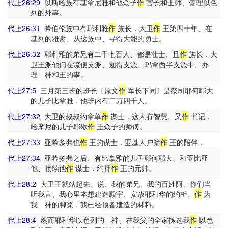
代上26:29
以斯哈族有基拿尼雅和他众子
作
官长和士师、管理以色
列的外事。
代上26:31
希伯伦族中有耶利雅
作
族长．大卫
作
王第四十年、在
基列的雅谢、从这族中、寻得大能的勇士。
代上26:32
耶利雅的弟兄有二千七百人、都是壮士、且
作
族长．大
卫王派他们在流便支派、迦得支派、玛拿西半支派中、办
理 神和王的事。
代上27:5
三月第三班的班长〔原文
作
军长下同〕是祭司耶何耶大
的儿子比拿雅．他班内有二万四千人。
代上27:32
大卫的叔叔约拿单
作
谋士．这人有智慧、又
作
书记．
哈摩尼的儿子耶歇
作
王众子的师傅。
代上27:33
亚希多弗也
作
王的谋士．亚基人户筛
作
王的陪伴．
代上27:34
亚希多弗之后、有比拿雅的儿子耶何耶大、和亚比亚
他、接续他
作
谋士．约押
作
王的元帅。
代上28:2
大卫王就站起来、说、我的弟兄、我的百姓阿、你们当
听我言、我心里本想建造殿宇、安放耶和华的约柜、
作
为
我 神的脚凳．我已经预备建造的材料。
代上28:4
然而耶和华以色列的 神、在我父的全家拣选我
作
以色