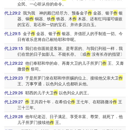
众民、一心听从你的命令。
代上29:2
我为我 神的殿已经尽力、预备金子
作
金器、银子
作
银
器、铜
作
铜器、铁
作
铁器、木
作
木器、还有红玛瑙可镶嵌
的宝石、彩石和一切的宝石、并许多汉白玉。
代上29:5
金子
作
金器、银子
作
银器、并借匠人的手制造一切。今
日有谁乐意将自己献给耶和华呢。
代上29:15
我们在你面前是客旅、是寄居的、与我们列祖一样．我
们在世的日子如影儿、不能长存。〔或
作
没有长存的指望〕
代上29:22
他们奉耶和华的命、再膏大卫的儿子所罗门
作
王、又膏
撒督
作
祭司。
代上29:23
于是所罗门坐在耶和华所赐的位上、接续他父亲大卫
作
王、万事亨通．以色列众人也都听从他。
代上29:26
耶西的儿子大卫
作
以色列众人的王。
代上29:27
作
王共四十年．在希伯仑
作
王七年、在耶路撒冷
作
王
三十三年。
代上29:28
他年纪老迈、日子满足、享受丰富、尊荣、就死了．他
儿子所罗门接续他
作
王。