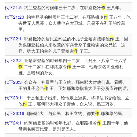
代下21:5
约兰登基的时候年三十二岁．在耶路撒冷
作
王八年。
代下21:20
约兰登基的时候年三十二岁、在耶路撒冷
作
王八年．他
去世无人思慕．众人葬他在大卫城、只是不在列王的坟墓
里。
代下22:1
耶路撒冷的居民立约兰的小儿子亚哈谢接续他
作
王．因
为跟随亚拉伯人来攻营的军兵曾杀了亚哈谢的众兄长．这
样、犹大王约兰的儿子亚哈谢
作
了王。
代下22:2
亚哈谢登基的时候年四十二岁．〔列王下八章二十六节
作
二十二岁〕在耶路撒冷
作
王一年．他母亲名叫亚他利
雅、是暗利的孙女。
代下23:3
会众在 神殿里与王立约。耶何耶大对他们说、看哪、
王的儿子必当
作
王、正如耶和华指着大卫子孙所应许的话。
代下23:11
于是领王子出来、给他戴上冠冕、将律法书交给他、立
他
作
王．耶何耶大和众子膏他．众人说、愿王万岁。
代下23:16
耶何耶大、与众民、和王立约、都要
作
耶和华的民。
代下24:1
约阿施登基的时候年七岁、在耶路撒冷
作
王四十年．他
母亲名叫西比亚、是别是巴人。