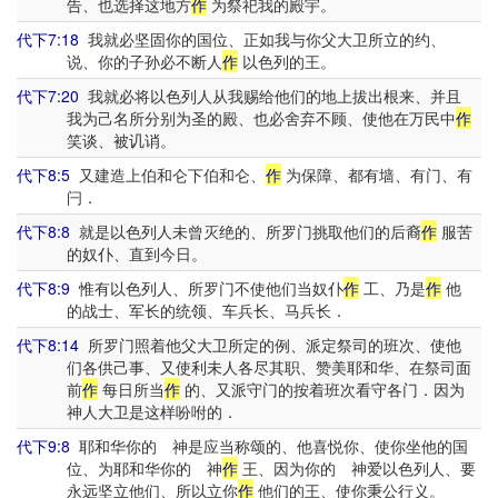
告、也选择这地方
作
为祭祀我的殿宇。
代下7:18
我就必坚固你的国位、正如我与你父大卫所立的约、
说、你的子孙必不断人
作
以色列的王。
代下7:20
我就必将以色列人从我赐给他们的地上拔出根来、并且
我为己名所分别为圣的殿、也必舍弃不顾、使他在万民中
作
笑谈、被讥诮。
代下8:5
又建造上伯和仑下伯和仑、
作
为保障、都有墙、有门、有
闩．
代下8:8
就是以色列人未曾灭绝的、所罗门挑取他们的后裔
作
服苦
的奴仆、直到今日。
代下8:9
惟有以色列人、所罗门不使他们当奴仆
作
工、乃是
作
他
的战士、军长的统领、车兵长、马兵长．
代下8:14
所罗门照着他父大卫所定的例、派定祭司的班次、使他
们各供己事、又使利未人各尽其职、赞美耶和华、在祭司面
前
作
每日所当
作
的、又派守门的按着班次看守各门．因为
神人大卫是这样吩咐的．
代下9:8
耶和华你的 神是应当称颂的、他喜悦你、使你坐他的国
位、为耶和华你的 神
作
王、因为你的 神爱以色列人、要
永远坚立他们、所以立你
作
他们的王、使你秉公行义。