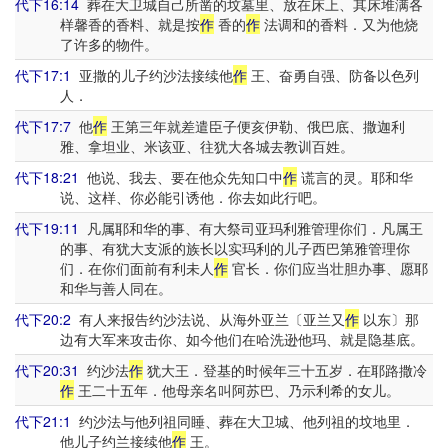
代下16:14
葬在大卫城自己所凿的坟墓里、放在床上、其床堆满各
样馨香的香料、就是按
作
香的
作
法调和的香料．又为他烧
了许多的物件。
代下17:1
亚撒的儿子约沙法接续他
作
王、奋勇自强、防备以色列
人．
代下17:7
他
作
王第三年就差遣臣子便亥伊勒、俄巴底、撒迦利
雅、拿坦业、米该亚、往犹大各城去教训百姓。
代下18:21
他说、我去、要在他众先知口中
作
谎言的灵。耶和华
说、这样、你必能引诱他．你去如此行吧。
代下19:11
凡属耶和华的事、有大祭司亚玛利雅管理你们．凡属王
的事、有犹大支派的族长以实玛利的儿子西巴第雅管理你
们．在你们面前有利未人
作
官长．你们应当壮胆办事、愿耶
和华与善人同在。
代下20:2
有人来报告约沙法说、从海外亚兰〔亚兰又
作
以东〕那
边有大军来攻击你、如今他们在哈洗逊他玛、就是隐基底。
代下20:31
约沙法
作
犹大王．登基的时候年三十五岁．在耶路撒冷
作
王二十五年．他母亲名叫阿苏巴、乃示利希的女儿。
代下21:1
约沙法与他列祖同睡、葬在大卫城、他列祖的坟地里．
他儿子约兰接续他
作
王。