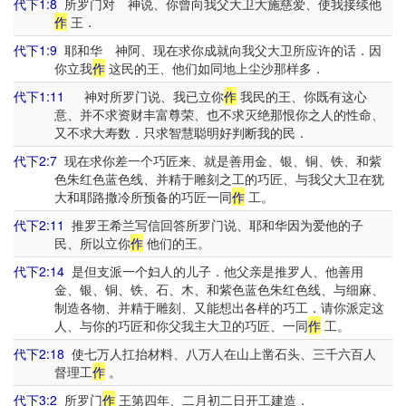
代下1:8
所罗门对 神说、你曾向我父大卫大施慈爱、使我接续他
作
王．
代下1:9
耶和华 神阿、现在求你成就向我父大卫所应许的话．因
你立我
作
这民的王、他们如同地上尘沙那样多．
代下1:11
神对所罗门说、我已立你
作
我民的王、你既有这心
意、并不求资财丰富尊荣、也不求灭绝那恨你之人的性命、
又不求大寿数．只求智慧聪明好判断我的民．
代下2:7
现在求你差一个巧匠来、就是善用金、银、铜、铁、和紫
色朱红色蓝色线、并精于雕刻之工的巧匠、与我父大卫在犹
大和耶路撒冷所预备的巧匠一同
作
工。
代下2:11
推罗王希兰写信回答所罗门说、耶和华因为爱他的子
民、所以立你
作
他们的王。
代下2:14
是但支派一个妇人的儿子．他父亲是推罗人、他善用
金、银、铜、铁、石、木、和紫色蓝色朱红色线、与细麻、
制造各物、并精于雕刻、又能想出各样的巧工．请你派定这
人、与你的巧匠和你父我主大卫的巧匠、一同
作
工。
代下2:18
使七万人扛抬材料、八万人在山上凿石头、三千六百人
督理工
作
。
代下3:2
所罗门
作
王第四年、二月初二日开工建造．