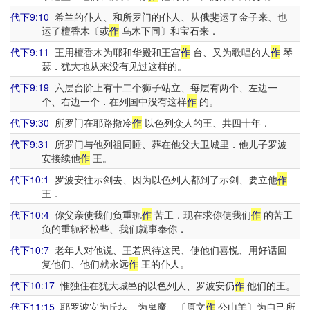
代下9:10
希兰的仆人、和所罗门的仆人、从俄斐运了金子来、也
运了檀香木〔或
作
乌木下同〕和宝石来．
代下9:11
王用檀香木为耶和华殿和王宫
作
台、又为歌唱的人
作
琴
瑟．犹大地从来没有见过这样的。
代下9:19
六层台阶上有十二个狮子站立、每层有两个、左边一
个、右边一个．在列国中没有这样
作
的。
代下9:30
所罗门在耶路撒冷
作
以色列众人的王、共四十年．
代下9:31
所罗门与他列祖同睡、葬在他父大卫城里．他儿子罗波
安接续他
作
王。
代下10:1
罗波安往示剑去、因为以色列人都到了示剑、要立他
作
王．
代下10:4
你父亲使我们负重轭
作
苦工．现在求你使我们
作
的苦工
负的重轭轻松些、我们就事奉你．
代下10:7
老年人对他说、王若恩待这民、使他们喜悦、用好话回
复他们、他们就永远
作
王的仆人。
代下10:17
惟独住在犹大城邑的以色列人、罗波安仍
作
他们的王。
代下11:15
耶罗波安为丘坛、为鬼魔、〔原文
作
公山羊〕为自己所