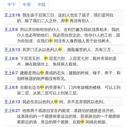
中下
中用
中院
王上3:18
我生孩子后第三日、这妇人也生了孩子．我们是同住
的、除了我们二人之外、房
中
再没有别人．
王上5:6
所以求你吩咐你的仆人、在利巴嫩为我砍伐香柏木、我的
仆人也必帮助他们．我必照你所定的、给你仆人的工价．因
为你知道、在我们
中
间没有人像西顿人善于砍伐树木。
王上5:13
所罗门王从以色列人
中
、挑取服苦的人、共有三万．
王上6:6
下层宽五肘、
中
层宽六肘、上层宽七肘．殿外旁屋的梁
木．搁在殿墙坎上、免得插入殿墙。
王上6:7
建殿是用山
中
凿成的石头．建殿的时候、锤子、斧子、和
别样铁器的响声都没有听见。
王上6:8
在殿右边当
中
的旁屋有门、门内有旋螺的楼梯、可以上到
第二层、从第二层可以上到第三层。
王上6:13
我必住在以色列人
中
间、并不丢弃我民以色列。
王上6:27
他将两个基路伯安在内殿里．基路伯的翅膀是张开的、
这基路伯的一个翅膀挨着这边的墙、那基路伯的一个翅膀挨
着那边的墙．里边的两个翅膀、在殿
中
间彼此相接。