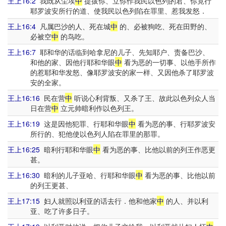
王上16:2
我既从尘埃
中
提拔你、立你作我民以色列的君、你竟行
耶罗波安所行的道、使我民以色列陷在罪里、惹我发怒．
王上16:4
凡属巴沙的人、死在城
中
的、必被狗吃、死在田野的、
必被空
中
的鸟吃。
王上16:7
耶和华的话临到哈拿尼的儿子、先知耶户、责备巴沙、
和他的家、因他行耶和华眼
中
看为恶的一切事、以他手所作
的惹耶和华发怒、像耶罗波安的家一样、又因他杀了耶罗波
安的全家。
王上16:16
民在营
中
听说心利背叛、又杀了王、故此以色列众人当
日在营
中
立元帅暗利作以色列王。
王上16:19
这是因他犯罪、行耶和华眼
中
看为恶的事、行耶罗波安
所行的、犯他使以色列人陷在罪里的那罪。
王上16:25
暗利行耶和华眼
中
看为恶的事、比他以前的列王作恶更
甚。
王上16:30
暗利的儿子亚哈、行耶和华眼
中
看为恶的事、比他以前
的列王更甚、
王上17:15
妇人就照以利亚的话去行．他和他家
中
的人、并以利
亚、吃了许多日子。