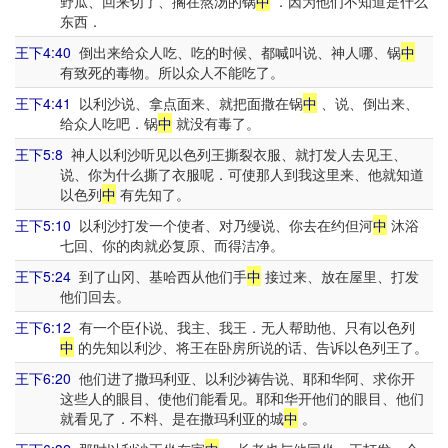
野瓜、回来切了、搁在熬汤的锅
中
．因为他们不知道是什么
东西．
王下4:40
倒出来给众人吃、吃的时候、都喊叫说、神人哪、锅
中
有致死的毒物。所以众人不能吃了。
王下4:41
以利沙说、拿点面来、就把面撒在锅
中
、说、倒出来、
给众人吃吧．锅
中
就没有毒了。
王下5:8
神人以利沙听见以色列王撕裂衣服、就打发人去见王、
说、你为什么撕了衣服呢．可使那人到我这里来、他就知道
以色列
中
有先知了。
王下5:10
以利沙打发一个使者、对乃缦说、你去在约但河
中
沐浴
七回、你的肉就必复原、而得洁净。
王下5:24
到了山冈、基哈西从他们手
中
接过来、放在屋里、打发
他们回去。
王下6:12
有一个臣仆说、我主、我王．无人帮助他、只有以色列
中
的先知以利沙、将王在卧房所说的话、告诉以色列王了。
王下6:20
他们进了撒玛利亚、以利沙祷告说、耶和华阿、求你开
这些人的眼目、使他们能看见。耶和华开他们的眼目、他们
就看见了．不料、是在撒玛利亚的城
中
。