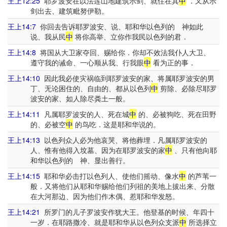
王上12:25
耶罗波安在以法莲山地建筑示剑、就住在其
中
．又从示
剑出去、建筑毗努伊勒。
王上14:7
你回去告诉耶罗波安、说、耶和华以色列的 神如此
说、我从民
中
将你高举、立你作我民以色列的君．
王上14:8
将国从大卫家夺回、赐给你．你却不效法我仆人大卫、
遵守我的诫命、一心顺从我、行我眼
中
看为正的事．
王上14:10
因此我必使灾祸临到耶罗波安的家、将属耶罗波安的男
丁、无论困住的、自由的、都从以色列
中
剪除、必除尽耶罗
波安的家、如人除尽粪土一般。
王上14:11
凡属耶罗波安的人、死在城
中
的、必被狗吃、死在田野
的、必被空
中
的鸟吃．这是耶和华说的。
王上14:13
以色列众人必为他哀哭、将他葬埋．凡属耶罗波安的
人、惟有他得入坟墓、因为在耶罗波安的家
中
、只有他向耶
和华以色列的 神、显出善行。
王上14:15
耶和华必击打以色列人、使他们摇动、像水
中
的芦苇一
般．又将他们从耶和华赐给他们列祖的美地上拔出来、分散
在大河那边、因为他们作木偶、惹耶和华发怒。
王上14:21
所罗门的儿子罗波安作犹大王。他登基的时候、年四十
一岁．在耶路撒冷、就是耶和华从以色列众支派
中
所选择立