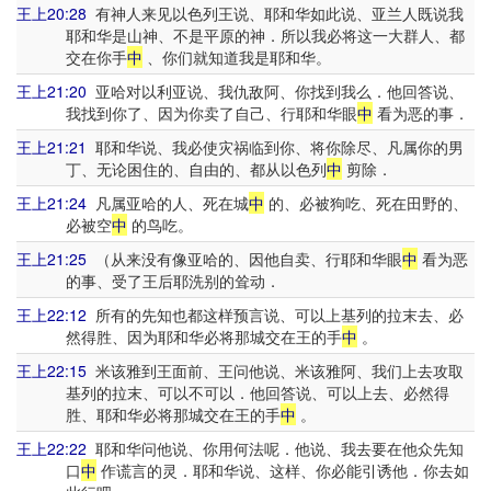
王上20:28
有神人来见以色列王说、耶和华如此说、亚兰人既说我
耶和华是山神、不是平原的神．所以我必将这一大群人、都
交在你手
中
、你们就知道我是耶和华。
王上21:20
亚哈对以利亚说、我仇敌阿、你找到我么．他回答说、
我找到你了、因为你卖了自己、行耶和华眼
中
看为恶的事．
王上21:21
耶和华说、我必使灾祸临到你、将你除尽、凡属你的男
丁、无论困住的、自由的、都从以色列
中
剪除．
王上21:24
凡属亚哈的人、死在城
中
的、必被狗吃、死在田野的、
必被空
中
的鸟吃。
王上21:25
（从来没有像亚哈的、因他自卖、行耶和华眼
中
看为恶
的事、受了王后耶洗别的耸动．
王上22:12
所有的先知也都这样预言说、可以上基列的拉末去、必
然得胜、因为耶和华必将那城交在王的手
中
。
王上22:15
米该雅到王面前、王问他说、米该雅阿、我们上去攻取
基列的拉末、可以不可以．他回答说、可以上去、必然得
胜、耶和华必将那城交在王的手
中
。
王上22:22
耶和华问他说、你用何法呢．他说、我去要在他众先知
口
中
作谎言的灵．耶和华说、这样、你必能引诱他．你去如