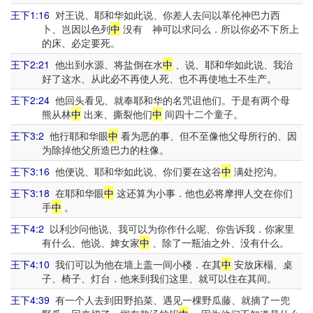
王下1:16
对王说、耶和华如此说、你差人去问以革伦神巴力西
卜、岂因以色列
中
没有 神可以求问么．所以你必不下所上
的床、必定要死。
王下2:21
他出到水源、将盐倒在水
中
、说、耶和华如此说、我治
好了这水、从此必不再使人死、也不再使地土不生产。
王下2:24
他回头看见、就奉耶和华的名咒诅他们。于是有两个母
熊从林
中
出来、撕裂他们
中
间四十二个童子。
王下3:2
他行耶和华眼
中
看为恶的事、但不至像他父母所行的、因
为除掉他父所造巴力的柱像。
王下3:16
他便说、耶和华如此说、你们要在这谷
中
满处挖沟。
王下3:18
在耶和华眼
中
这还算为小事．他也必将摩押人交在你们
手
中
。
王下4:2
以利沙问他说、我可以为你作什么呢、你告诉我．你家里
有什么、他说、婢女家
中
、除了一瓶油之外、没有什么。
王下4:10
我们可以为他在墙上盖一间小楼．在其
中
安放床榻、桌
子、椅子、灯台．他来到我们这里、就可以住在其间。
王下4:39
有一个人去到田野掐菜、遇见一棵野瓜藤、就摘了一兜