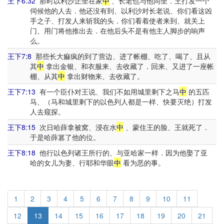
王下6:32
那时以利沙正坐在家
中
、长老也与他同坐．王打发一个
伺候他的人去．他还没有到、以利沙对长老说、你们看这凶
手之子、打发人来斩我的头．你们看着使者来到、就关上
门、用门将他推出去．在他后头不是有他主人脚步的响声
么。
王下7:8
那些长大痲疯的到了营边、进了帐棚、吃了、喝了、且从
其
中
拿出金银、和衣服来、去收藏了．回来、又进了一座帐
棚、从其
中
拿出财物来、去收藏了。
王下7:13
有一个臣仆对王说、我们不如用城里剩下之马
中
的五匹
马、（马和城里剩下的以色列人都是一样、快要灭绝）打发
人去窥探。
王下8:15
次日哈薛拿被窝、浸在水
中
、蒙住王的脸、王就死了．
于是哈薛篡了他的位。
王下8:18
他行以色列诸王所行的、与亚哈家一样．因为他娶了亚
哈的女儿为妻、行耶和华眼
中
看为恶的事。
1
2
3
4
5
6
7
8
9
10
11
12
13
14
15
16
17
18
19
20
21