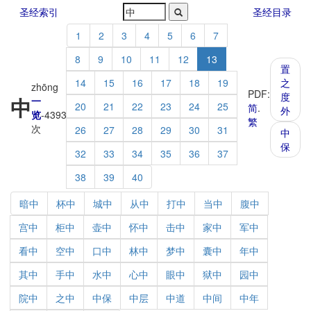
圣经索引
圣经目录
1
2
3
4
5
6
7
8
9
10
11
12
13
置
14
15
16
17
18
19
之
zhōng
PDF:
度
中
一
20
21
22
23
24
25
简
.
外
览
-
4393
繁
次
26
27
28
29
30
31
中
保
32
33
34
35
36
37
38
39
40
暗中
杯中
城中
从中
打中
当中
腹中
宫中
柜中
壶中
怀中
击中
家中
军中
看中
空中
口中
林中
梦中
囊中
年中
其中
手中
水中
心中
眼中
狱中
园中
院中
之中
中保
中层
中道
中间
中年