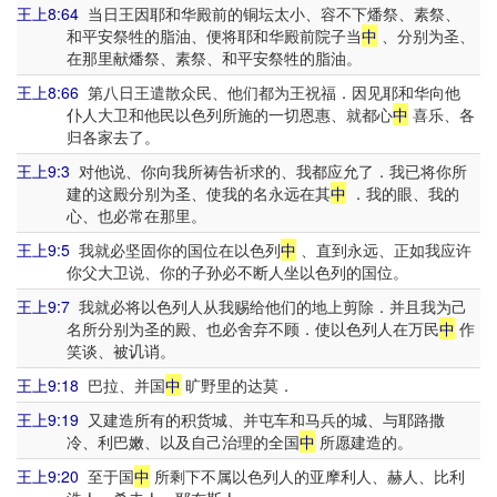
王上8:64
当日王因耶和华殿前的铜坛太小、容不下燔祭、素祭、
和平安祭牲的脂油、便将耶和华殿前院子当
中
、分别为圣、
在那里献燔祭、素祭、和平安祭牲的脂油。
王上8:66
第八日王遣散众民、他们都为王祝福．因见耶和华向他
仆人大卫和他民以色列所施的一切恩惠、就都心
中
喜乐、各
归各家去了。
王上9:3
对他说、你向我所祷告祈求的、我都应允了．我已将你所
建的这殿分别为圣、使我的名永远在其
中
．我的眼、我的
心、也必常在那里。
王上9:5
我就必坚固你的国位在以色列
中
、直到永远、正如我应许
你父大卫说、你的子孙必不断人坐以色列的国位。
王上9:7
我就必将以色列人从我赐给他们的地上剪除．并且我为己
名所分别为圣的殿、也必舍弃不顾．使以色列人在万民
中
作
笑谈、被讥诮。
王上9:18
巴拉、并国
中
旷野里的达莫．
王上9:19
又建造所有的积货城、并屯车和马兵的城、与耶路撒
冷、利巴嫩、以及自己治理的全国
中
所愿建造的。
王上9:20
至于国
中
所剩下不属以色列人的亚摩利人、赫人、比利