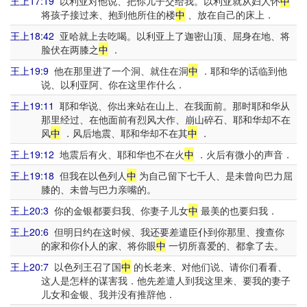
王上17:19
以利亚对他说、把你儿子交给我。以利亚就从妇人怀
中
将孩子接过来、抱到他所住的楼
中
、放在自己的床上．
王上18:42
亚哈就上去吃喝。以利亚上了迦密山顶、屈身在地、将
脸伏在两膝之
中
．
王上19:9
他在那里进了一个洞、就住在洞
中
．耶和华的话临到他
说、以利亚阿、你在这里作什么．
王上19:11
耶和华说、你出来站在山上、在我面前。那时耶和华从
那里经过、在他面前有烈风大作、崩山碎石、耶和华却不在
风
中
．风后地震、耶和华却不在其
中
．
王上19:12
地震后有火、耶和华也不在火
中
．火后有微小的声音．
王上19:18
但我在以色列人
中
为自己留下七千人、是未曾向巴力屈
膝的、未曾与巴力亲嘴的。
王上20:3
你的金银都要归我、你妻子儿女
中
最美的也要归我．
王上20:6
但明日约在这时候、我还要差遣臣仆到你那里、搜查你
的家和你仆人的家、将你眼
中
一切所喜爱的、都拿了去。
王上20:7
以色列王召了国
中
的长老来、对他们说、请你们看看、
这人是怎样的谋害我．他先差遣人到我这里来、要我的妻子
儿女和金银、我并没有推辞他．