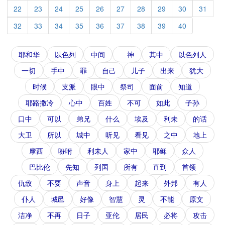
22
23
24
25
26
27
28
29
30
31
32
33
34
35
36
37
38
39
40
耶和华
以色列
中间
神
其中
以色列人
一切
手中
罪
自己
儿子
出来
犹大
时候
支派
眼中
祭司
面前
知道
耶路撒冷
心中
百姓
不可
如此
子孙
口中
可以
弟兄
什么
埃及
利未
的话
大卫
所以
城中
听见
看见
之中
地上
摩西
吩咐
利未人
家中
耶稣
众人
巴比伦
先知
列国
所有
直到
首领
仇敌
不要
声音
身上
起来
外邦
有人
仆人
城邑
好像
智慧
灵
不能
原文
洁净
不再
日子
亚伦
居民
必将
攻击