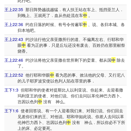
此行吧。
王上22:35
那日阵势越战越猛．有人扶王站在车上、抵挡亚兰人．
到晚上、王就死了．血从伤处流在车
中
。
王上22:36
约在日落的时候、有号令传遍军
中
、说、各归本城、各
归本地吧。
王上22:43
约沙法行他父亲亚撒所行的道、不偏离左右、行耶和华
眼
中
看为正的事．只是丘坛还没有废去、百姓仍在那里献祭
烧香。
王上22:46
约沙法将他父亲亚撒在世所剩下的娈童、都从国
中
除去
了。
王上22:52
他行耶和华眼
中
看为恶的事、效法他的父母、又行尼八
的儿子耶罗波安使以色列人陷在罪里的事．
王下1:3
但耶和华的使者对提斯比人以利亚说、你起来、去迎着撒
玛利亚王的使者、对他们说、你们去问以革伦神巴力西卜、
岂因以色列
中
没有 神么。
王下1:6
使者回答说、有一个人迎着我们来、对我们说、你们回去
见差你们来的王、对他说、耶和华如此说、你差人去问以革
伦神巴力西卜、岂因以色列
中
没有 神么．所以你必不下所
上的床、必定要死。