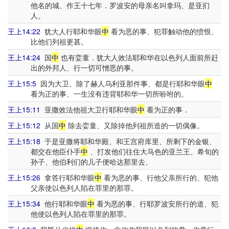
他名的城、作王十七年．罗波安的母亲名叫拿玛、是亚扪
人。
王上14:22
犹大人行耶和华眼
中
看为恶的事、犯罪触动他的愤恨、
比他们列祖更甚。
王上14:24
国
中
也有娈童．犹大人效法耶和华在以色列人面前所赶
出的外邦人、行一切可憎恶的事。
王上15:5
因为大卫、除了赫人乌利亚那件事、都是行耶和华眼
中
看为正的事、一生没有违背耶和华一切所吩咐的。
王上15:11
亚撒效法他祖大卫行耶和华眼
中
看为正的事．
王上15:12
从国
中
除去娈童、又除掉他列祖所造的一切偶像。
王上15:18
于是亚撒将耶和华殿、和王宫府库里、所剩下的金银、
都交在他臣仆手
中
、打发他们往住大马色的亚兰王、希旬的
孙子、他伯利们的儿子便哈达那里去、
王上15:26
拿答行耶和华眼
中
看为恶的事、行他父亲所行的、犯他
父亲使以色列人陷在罪里的那罪。
王上15:34
他行耶和华眼
中
看为恶的事、行耶罗波安所行的道、犯
他使以色列人陷在罪里的那罪。