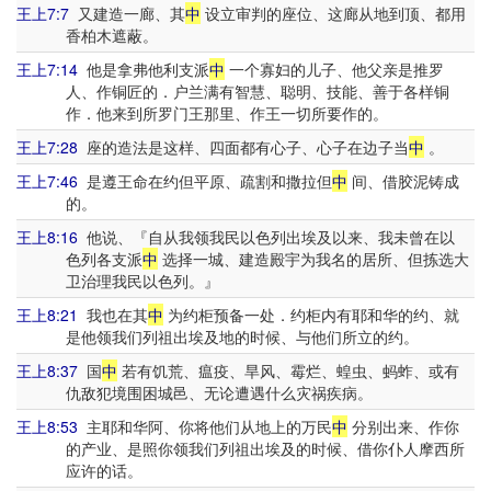
王上7:7
又建造一廊、其
中
设立审判的座位、这廊从地到顶、都用
香柏木遮蔽。
王上7:14
他是拿弗他利支派
中
一个寡妇的儿子、他父亲是推罗
人、作铜匠的．户兰满有智慧、聪明、技能、善于各样铜
作．他来到所罗门王那里、作王一切所要作的。
王上7:28
座的造法是这样、四面都有心子、心子在边子当
中
。
王上7:46
是遵王命在约但平原、疏割和撒拉但
中
间、借胶泥铸成
的。
王上8:16
他说、『自从我领我民以色列出埃及以来、我未曾在以
色列各支派
中
选择一城、建造殿宇为我名的居所、但拣选大
卫治理我民以色列。』
王上8:21
我也在其
中
为约柜预备一处．约柜内有耶和华的约、就
是他领我们列祖出埃及地的时候、与他们所立的约。
王上8:37
国
中
若有饥荒、瘟疫、旱风、霉烂、蝗虫、蚂蚱、或有
仇敌犯境围困城邑、无论遭遇什么灾祸疾病。
王上8:53
主耶和华阿、你将他们从地上的万民
中
分别出来、作你
的产业、是照你领我们列祖出埃及的时候、借你仆人摩西所
应许的话。