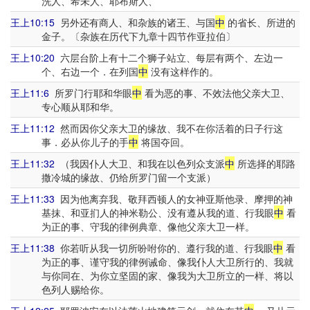
洗人、希未人、耶布斯人、
王上10:15
另外还有商人、和杂族的诸王、与国
中
的省长、所进的
金子。〔杂族在历代下九章十四节作亚拉伯〕
王上10:20
六层台阶上有十二个狮子站立、每层有两个、左边一
个、右边一个．在列国
中
没有这样作的。
王上11:6
所罗门行耶和华眼
中
看为恶的事、不效法他父亲大卫、
专心顺从耶和华。
王上11:12
然而因你父亲大卫的缘故、我不在你活着的日子行这
事．必从你儿子的手
中
将国夺回。
王上11:32
（我因仆人大卫、和我在以色列众支派
中
所选择的耶路
撒冷城的缘故、仍给所罗门留一个支派）
王上11:33
因为他离弃我、敬拜西顿人的女神亚斯他录、摩押的神
基抹、和亚扪人的神米勒公、没有遵从我的道、行我眼
中
看
为正的事、守我的律例典章、像他父亲大卫一样。
王上11:38
你若听从我一切所吩咐你的、遵行我的道、行我眼
中
看
为正的事、谨守我的律例诫命、像我仆人大卫所行的、我就
与你同在、为你立坚固的家、像我为大卫所立的一样、将以
色列人赐给你。