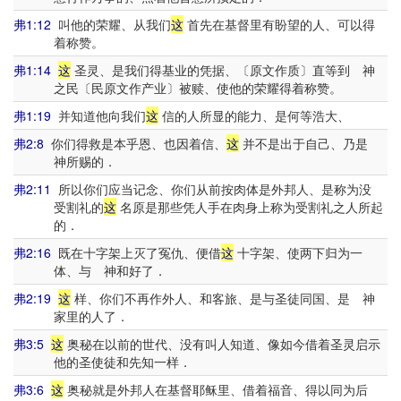
弗1:12
叫他的荣耀、从我们
这
首先在基督里有盼望的人、可以得
着称赞。
弗1:14
这
圣灵、是我们得基业的凭据、〔原文作质〕直等到 神
之民〔民原文作产业〕被赎、使他的荣耀得着称赞。
弗1:19
并知道他向我们
这
信的人所显的能力、是何等浩大、
弗2:8
你们得救是本乎恩、也因着信、
这
并不是出于自己、乃是
神所赐的．
弗2:11
所以你们应当记念、你们从前按肉体是外邦人、是称为没
受割礼的
这
名原是那些凭人手在肉身上称为受割礼之人所起
的．
弗2:16
既在十字架上灭了冤仇、便借
这
十字架、使两下归为一
体、与 神和好了．
弗2:19
这
样、你们不再作外人、和客旅、是与圣徒同国、是 神
家里的人了．
弗3:5
这
奥秘在以前的世代、没有叫人知道、像如今借着圣灵启示
他的圣使徒和先知一样．
弗3:6
这
奥秘就是外邦人在基督耶稣里、借着福音、得以同为后