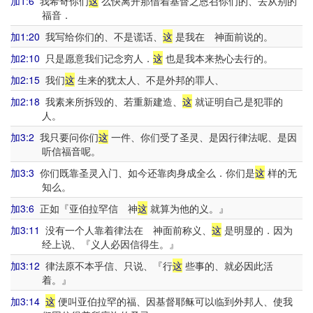
加1:6
我希奇你们
这
么快离开那借着基督之恩召你们的、去从别的
福音．
加1:20
我写给你们的、不是谎话、
这
是我在 神面前说的。
加2:10
只是愿意我们记念穷人．
这
也是我本来热心去行的。
加2:15
我们
这
生来的犹太人、不是外邦的罪人、
加2:18
我素来所拆毁的、若重新建造、
这
就证明自己是犯罪的
人。
加3:2
我只要问你们
这
一件、你们受了圣灵、是因行律法呢、是因
听信福音呢。
加3:3
你们既靠圣灵入门、如今还靠肉身成全么．你们是
这
样的无
知么。
加3:6
正如『亚伯拉罕信 神
这
就算为他的义。』
加3:11
没有一个人靠着律法在 神面前称义、
这
是明显的．因为
经上说、『义人必因信得生。』
加3:12
律法原不本乎信、只说、『行
这
些事的、就必因此活
着。』
加3:14
这
便叫亚伯拉罕的福、因基督耶稣可以临到外邦人、使我