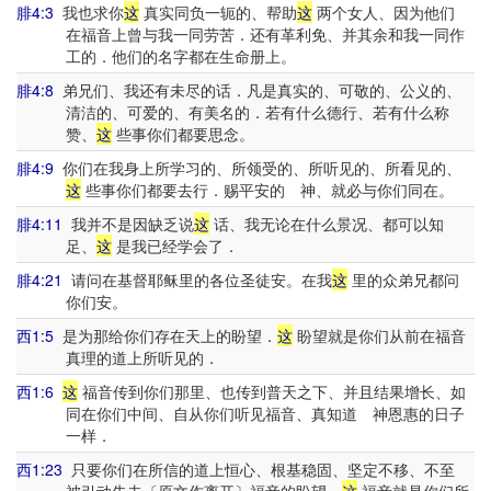
腓4:3
我也求你
这
真实同负一轭的、帮助
这
两个女人、因为他们
在福音上曾与我一同劳苦．还有革利免、并其余和我一同作
工的．他们的名字都在生命册上。
腓4:8
弟兄们、我还有未尽的话．凡是真实的、可敬的、公义的、
清洁的、可爱的、有美名的．若有什么德行、若有什么称
赞、
这
些事你们都要思念。
腓4:9
你们在我身上所学习的、所领受的、所听见的、所看见的、
这
些事你们都要去行．赐平安的 神、就必与你们同在。
腓4:11
我并不是因缺乏说
这
话、我无论在什么景况、都可以知
足、
这
是我已经学会了．
腓4:21
请问在基督耶稣里的各位圣徒安。在我
这
里的众弟兄都问
你们安。
西1:5
是为那给你们存在天上的盼望．
这
盼望就是你们从前在福音
真理的道上所听见的．
西1:6
这
福音传到你们那里、也传到普天之下、并且结果增长、如
同在你们中间、自从你们听见福音、真知道 神恩惠的日子
一样．
西1:23
只要你们在所信的道上恒心、根基稳固、坚定不移、不至