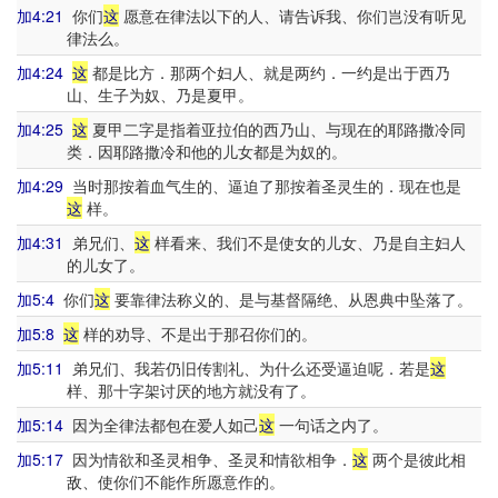
加4:21
你们
这
愿意在律法以下的人、请告诉我、你们岂没有听见
律法么。
加4:24
这
都是比方．那两个妇人、就是两约．一约是出于西乃
山、生子为奴、乃是夏甲。
加4:25
这
夏甲二字是指着亚拉伯的西乃山、与现在的耶路撒冷同
类．因耶路撒冷和他的儿女都是为奴的。
加4:29
当时那按着血气生的、逼迫了那按着圣灵生的．现在也是
这
样。
加4:31
弟兄们、
这
样看来、我们不是使女的儿女、乃是自主妇人
的儿女了。
加5:4
你们
这
要靠律法称义的、是与基督隔绝、从恩典中坠落了。
加5:8
这
样的劝导、不是出于那召你们的。
加5:11
弟兄们、我若仍旧传割礼、为什么还受逼迫呢．若是
这
样、那十字架讨厌的地方就没有了。
加5:14
因为全律法都包在爱人如己
这
一句话之内了。
加5:17
因为情欲和圣灵相争、圣灵和情欲相争．
这
两个是彼此相
敌、使你们不能作所愿意作的。