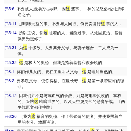
弗5:6
不要被人虚浮的话欺哄．因
这
些事、 神的忿怒必临到那悖
逆之子。
弗5:11
那暗昧无益的事、不要与人同行、倒要责备行
这
事的人．
弗5:14
所以主说、你
这
睡着的人、当醒过来、从死里复活、基督
就要光照你了。
弗5:31
为
这
个缘故、人要离开父母、与妻子连合、二人成为一
体。
弗5:32
这
是极大的奥秘、但我是指着基督和教会说的。
弗6:1
你们作儿女的、要在主里听从父母、
这
是理所当然的。
弗6:2
要孝敬父母、使你得福、在世长寿．
这
是第一条带应许的诫
命。
弗6:12
因我们并不是与属血气的争战、乃是与那些执政的、掌权
的、管辖
这
幽暗世界的、以及天空属灵气的恶魔争战。〔两
争战原文都作摔跤〕
弗6:20
（我为
这
福音的奥秘、作了带锁链的使者）并使我照着当
尽的本分、放胆讲论。