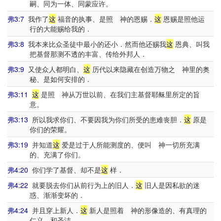
嗣、同为一体、同蒙应许。
弗3:7
我作了
这
福音的执事、是照 神的恩赐．
这
恩赐是照他运
行的大能赐给我的．
弗3:8
我本来比众圣徒中最小的还小．然而他还赐我
这
恩典、叫我
把基督那测不透的丰富、传给外邦人．
弗3:9
又使众人都明白、
这
历代以来隐藏在创造万物之 神里的奥
秘、是如何安排的．
弗3:11
这
是照 神从万世以前、在我们主基督耶稣里所定的旨
意。
弗3:13
所以我求你们、不要因我为你们所受的患难丧胆．
这
原是
你们的荣耀。
弗3:19
并知道
这
爱是过于人所能测度的、便叫 神一切所充满
的、充满了你们。
弗4:20
你们学了基督、却不是
这
样．
弗4:22
就要脱去你们从前行为上的旧人．
这
旧人是因私欲的迷
惑、渐渐变坏的．
弗4:24
并且穿上新人．
这
新人是照着 神的形像造的、有真理的
仁义、和圣洁。