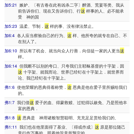
加5:21
嫉妒、〔有古卷在此有凶杀二字〕醉酒、荒宴等类、我从
前告诉你们、现在又告诉你们、行
这
样事的人、必不能承
受 神的国
加5:23
温柔、节制．
这
样的事、没有律法禁止。
加6:4
各人应当察验自己的行为、
这
样、他所夸的就专在自己、不
在别人了。
加6:10
所以有了机会、就当向众人行善．向信徒一家的人更当
这
样。
加6:14
但我断不以别的夸口、只夸我们主耶稣基督的十字架．因
这
十字架、就我而论、世界已经钉在十字架上．就世界而
论、我已经钉在十字架上。
弗1:6
使他荣耀的恩典得着称赞．
这
恩典是他在爱子里所赐给我们
的。
弗1:7
我们借
这
爱子的血、得蒙救赎、过犯得以赦免、乃是照他丰
富的恩典．
弗1:8
这
恩典是 神用诸般智慧聪明、充充足足赏给我们的、
弗1:11
我们也在他里面得了基业、〔得或作成〕
这
原是那位随己
意行作万事的、照着他旨意所预定的．