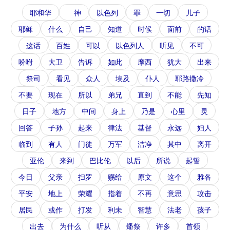
耶和华
神
以色列
罪
一切
儿子
耶稣
什么
自己
知道
时候
面前
的话
这话
百姓
可以
以色列人
听见
不可
吩咐
大卫
告诉
如此
摩西
犹大
出来
祭司
看见
众人
埃及
仆人
耶路撒冷
不要
现在
所以
弟兄
直到
不能
先知
日子
地方
中间
身上
乃是
心里
灵
回答
子孙
起来
律法
基督
永远
妇人
临到
有人
门徒
万军
洁净
其中
离开
亚伦
来到
巴比伦
以后
所说
起誓
今日
父亲
扫罗
赐给
原文
这个
雅各
平安
地上
荣耀
指着
不再
意思
攻击
居民
或作
打发
利未
智慧
法老
孩子
出去
为什么
听从
燔祭
许多
首领