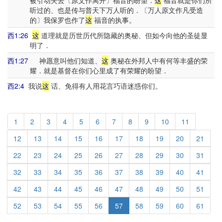
被引动失去〔原文作离开〕福音的盼望．
这
福音就是你们所
听过的、也是传与普天下万人听的．〔万人原文作凡受造
的〕我保罗也作了
这
福音的执事。
西1:26
这
道理就是历世历代所隐藏的奥秘、但如今向他的圣徒显
明了．
西1:27
神愿意叫他们知道、
这
奥秘在外邦人中有何等丰盛的荣
耀．就是基督在你们心里成了有荣耀的盼望．
西2:4
我说
这
话、免得有人用花言巧语迷惑你们。
1
2
3
4
5
6
7
8
9
10
11
12
13
14
15
16
17
18
19
20
21
22
23
24
25
26
27
28
29
30
31
32
33
34
35
36
37
38
39
40
41
42
43
44
45
46
47
48
49
50
51
52
53
54
55
56
57
58
59
60
61