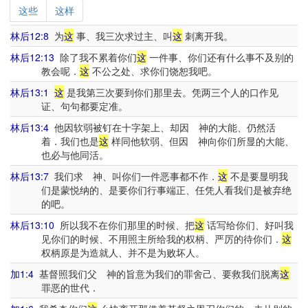
这些
这样
林后12:8
为
这
事、我三次求过主、叫
这
刺离开我。
林后12:13
除了我不累着你们
这
一件事、你们还有什么事不及别的
教会呢．
这
不公之处、求你们饶恕我吧。
林后13:1
这
是我第三次要到你们那里去。凭两三个人的口作见
证、句句都要定准。
林后13:4
他因软弱被钉在十字架上、却因 神的大能、仍然活
着．我们也是
这
样同他软弱、但因 神向你们所显的大能、
也必与他同活。
林后13:7
我们求 神、叫你们一件恶事都不作．
这
不是要显明我
们是蒙悦纳的、是要你们行事端正、任凭人看我们是被弃绝
的吧。
林后13:10
所以我不在你们那里的时候、把
这
话写给你们、好叫我
见你们的时候、不用照主所给我的权柄、严厉的待你们．
这
权柄原是为造就人、并不是为败坏人。
加1:4
基督照我们父 神的旨意为我们的罪舍己、要救我们脱离
这
罪恶的世代．