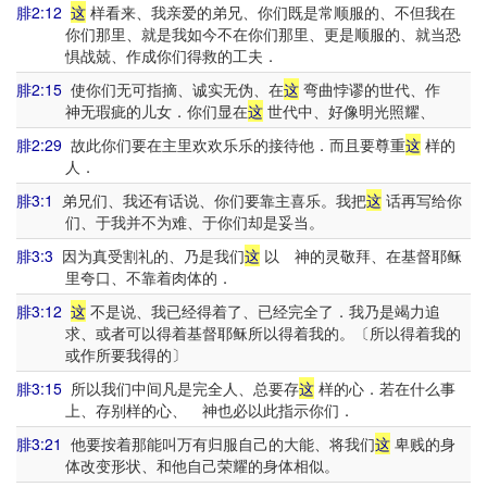
腓2:12
这
样看来、我亲爱的弟兄、你们既是常顺服的、不但我在
你们那里、就是我如今不在你们那里、更是顺服的、就当恐
惧战兢、作成你们得救的工夫．
腓2:15
使你们无可指摘、诚实无伪、在
这
弯曲悖谬的世代、作
神无瑕疵的儿女．你们显在
这
世代中、好像明光照耀、
腓2:29
故此你们要在主里欢欢乐乐的接待他．而且要尊重
这
样的
人．
腓3:1
弟兄们、我还有话说、你们要靠主喜乐。我把
这
话再写给你
们、于我并不为难、于你们却是妥当。
腓3:3
因为真受割礼的、乃是我们
这
以 神的灵敬拜、在基督耶稣
里夸口、不靠着肉体的．
腓3:12
这
不是说、我已经得着了、已经完全了．我乃是竭力追
求、或者可以得着基督耶稣所以得着我的。〔所以得着我的
或作所要我得的〕
腓3:15
所以我们中间凡是完全人、总要存
这
样的心．若在什么事
上、存别样的心、 神也必以此指示你们．
腓3:21
他要按着那能叫万有归服自己的大能、将我们
这
卑贱的身
体改变形状、和他自己荣耀的身体相似。