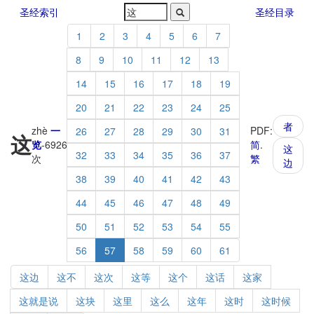
圣经索引
圣经目录
1
2
3
4
5
6
7
8
9
10
11
12
13
14
15
16
17
18
19
20
21
22
23
24
25
者
zhè
一
PDF:
26
27
28
29
30
31
这
览
-
6926
简
.
这
32
33
34
35
36
37
次
繁
边
38
39
40
41
42
43
44
45
46
47
48
49
50
51
52
53
54
55
56
57
58
59
60
61
这边
这不
这次
这等
这个
这话
这家
这就是说
这块
这里
这么
这年
这时
这时候