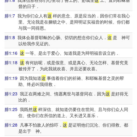
腓1:6
我深信那在你们心里动了善工的、必成全
这
工、直到耶稣基
督的日子．
腓1:7
我为你们众人有
这
样的意念、原是应当的．因你们常在我心
里、无论我是在捆锁之中、是辩明证实福音的时候、你们都
与我一同得恩。
腓1:8
我体会基督耶稣的心肠、切切的想念你们众人．
这
是 神可
以给我作见证的。
腓1:16
这
一等、是出于爱心、知道我是为辩明福音设立的．
腓1:18
这
有何妨呢．或是假意、或是真心、无论怎样、基督究竟
被传开了．为此我就欢喜、并且还要欢喜。
腓1:19
因为我知道
这
事借着你们的祈祷、和耶稣基督之灵的帮
助、终必叫我得救．
腓1:23
我正在两难之间、情愿离世与基督同在．因为
这
是好得无
比的．
腓1:25
我既然
这
样深信、就知道仍要住在世间、且与你们众人同
住、使你们在所信的道上、又长进又喜乐．
腓1:28
凡事不怕敌人的惊吓．
这
是证明他们沉沦、你们得救、都
是出于 神。