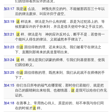
们因信得着所应许的圣灵。
加3:17
我是
这
么说、 神预先所立的约、不能被那四百三十年以
后的律法废掉、叫应许归于虚空。
加3:19
这
样说来、律法是为什么有的呢．原是为过犯添上的、等
候那蒙应许的子孙来到．并且是借天使经中保之手设立的。
加3:21
这
样、律法是与 神的应许反对么．断乎不是．若曾传一
个能叫人得生的律法、义就诚然本乎律法了。
加3:23
但
这
因信得救的理、还未来以先、我们被看守在律法之
下、直圈到那将来的真道显明出来。
加3:24
这
样、律法是我们训蒙的师傅、引我们到基督那里、使我
们因信称义。
加3:25
但
这
因信得救的理、既然来到、我们从此就不在师傅的手
下了。
加4:15
你们当日所夸的福气在哪里呢．那时你们若能行、就是把
自己的眼睛剜出来给我、也都情愿．
这
是我可以给你们作见
证的。
加4:18
在善事上、常用热心待人、原是好的、却不单我与你们同
在的时候才
这
样。