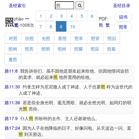
圣经索引
圣经目录
1
2
3
4
5
6
诏书
照
zhào
一
PDF:
览
-
1008
次
简
.
繁
7
8
9
10
照常
对照
仿照
光照
普照
照常
照管
照旧
照例
照亮
照明
照样
照耀
照应
照着
遵照
路11:8
我告诉你们、虽不因他是朋友起来给他、但因他情词迫切
的直求、就必起来
照
他所需用的给他。
路11:30
约拿怎样为尼尼微人成了神迹、人子也要
照
样为这世代的
人成了神迹。
路11:36
若是你全身光明、毫无黑暗、就必全然光明、如同灯的明
光
照
亮你。
路17:9
仆人
照
所吩咐的去作、主人还谢谢他么。
路17:24
因为人子在他降临的日子、好像闪电、从天这边一闪、直
照
到天那边。