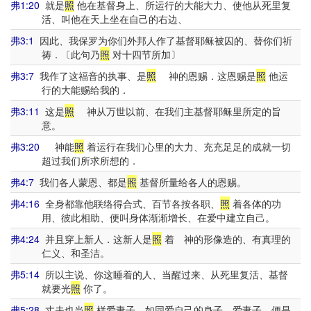
弗1:20
就是
照
他在基督身上、所运行的大能大力、使他从死里复
活、叫他在天上坐在自己的右边、
弗3:1
因此、我保罗为你们外邦人作了基督耶稣被囚的、替你们祈
祷．〔此句乃
照
对十四节所加〕
弗3:7
我作了这福音的执事、是
照
神的恩赐．这恩赐是
照
他运
行的大能赐给我的．
弗3:11
这是
照
神从万世以前、在我们主基督耶稣里所定的旨
意。
弗3:20
神能
照
着运行在我们心里的大力、充充足足的成就一切
超过我们所求所想的．
弗4:7
我们各人蒙恩、都是
照
基督所量给各人的恩赐。
弗4:16
全身都靠他联络得合式、百节各按各职、
照
着各体的功
用、彼此相助、便叫身体渐渐增长、在爱中建立自己。
弗4:24
并且穿上新人．这新人是
照
着 神的形像造的、有真理的
仁义、和圣洁。
弗5:14
所以主说、你这睡着的人、当醒过来、从死里复活、基督
就要光
照
你了。
弗5:28
丈夫也当
照
样爱妻子、如同爱自己的身子．爱妻子、便是