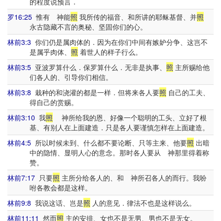
的程度说预言．
罗16:25
惟有 神能
照
我所传的福音、和所讲的耶稣基督、并
照
永古隐藏不言的奥秘、坚固你们的心。
林前3:3
你们仍是属肉体的．因为在你们中间有嫉妒分争、这岂不
是属乎肉体、
照
着世人的样子行么。
林前3:5
亚波罗算什么．保罗算什么．无非是执事、
照
主所赐给他
们各人的、引导你们相信。
林前3:8
栽种的和浇灌的都是一样．但将来各人要
照
自己的工夫、
得自己的赏赐。
林前3:10
我
照
神所给我的恩、好像一个聪明的工头、立好了根
基、有别人在上面建造．只是各人要谨慎怎样在上面建造。
林前4:5
所以时候未到、什么都不要论断、只等主来、他要
照
出暗
中的隐情、显明人心的意念。那时各人要从 神那里得着称
赞。
林前7:17
只要
照
主所分给各人的、和 神所召各人的而行。我吩
咐各教会都是这样。
林前9:8
我说这话、岂是
照
人的意见．律法不也是这样说么。
林前11:11
然而
照
主的安排、女也不是无男、男也不是无女。