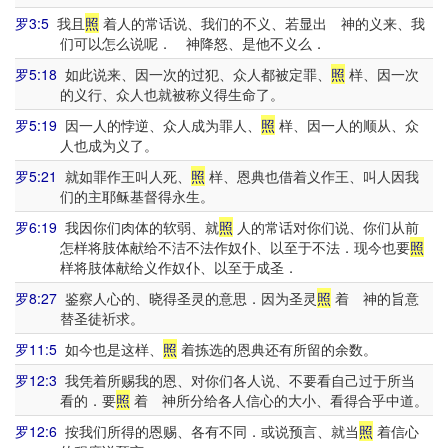
罗3:5
我且
照
着人的常话说、我们的不义、若显出 神的义来、我
们可以怎么说呢． 神降怒、是他不义么．
罗5:18
如此说来、因一次的过犯、众人都被定罪、
照
样、因一次
的义行、众人也就被称义得生命了。
罗5:19
因一人的悖逆、众人成为罪人、
照
样、因一人的顺从、众
人也成为义了。
罗5:21
就如罪作王叫人死、
照
样、恩典也借着义作王、叫人因我
们的主耶稣基督得永生。
罗6:19
我因你们肉体的软弱、就
照
人的常话对你们说、你们从前
怎样将肢体献给不洁不法作奴仆、以至于不法．现今也要
照
样将肢体献给义作奴仆、以至于成圣．
罗8:27
鉴察人心的、晓得圣灵的意思．因为圣灵
照
着 神的旨意
替圣徒祈求。
罗11:5
如今也是这样、
照
着拣选的恩典还有所留的余数。
罗12:3
我凭着所赐我的恩、对你们各人说、不要看自己过于所当
看的．要
照
着 神所分给各人信心的大小、看得合乎中道。
罗12:6
按我们所得的恩赐、各有不同．或说预言、就当
照
着信心