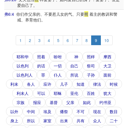
爱自己了。
弗6:4
你们作父亲的、不要惹儿女的气、只要
照
着主的教训和警
戒、养育他们。
1
2
3
4
5
6
7
8
9
10
耶和华
照着
吩咐
神
照样
摩西
以色列
的话
一切
自己
祭司
大卫
以色列人
罪
仆人
所说
子孙
面前
利未
各人
应许
儿子
知道
律法
时候
利未人
可以
耶稣
亚伦
百姓
犹大
宗族
报应
基督
父亲
如此
约书亚
以外
中间
埃及
燔祭
不可
现在
数目
身上
所以
家室
出来
共有
众人
二十