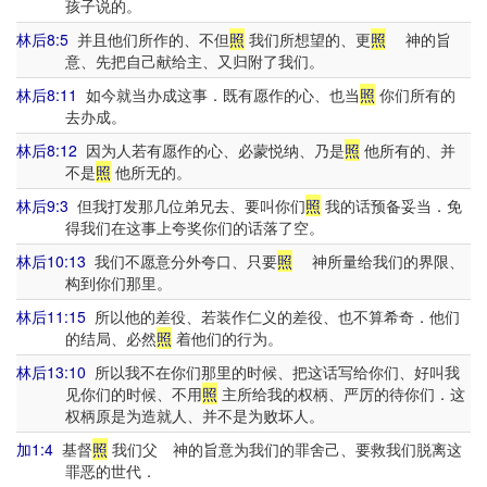
孩子说的。
林后8:5
并且他们所作的、不但
照
我们所想望的、更
照
神的旨
意、先把自己献给主、又归附了我们。
林后8:11
如今就当办成这事．既有愿作的心、也当
照
你们所有的
去办成。
林后8:12
因为人若有愿作的心、必蒙悦纳、乃是
照
他所有的、并
不是
照
他所无的。
林后9:3
但我打发那几位弟兄去、要叫你们
照
我的话预备妥当．免
得我们在这事上夸奖你们的话落了空。
林后10:13
我们不愿意分外夸口、只要
照
神所量给我们的界限、
构到你们那里。
林后11:15
所以他的差役、若装作仁义的差役、也不算希奇．他们
的结局、必然
照
着他们的行为。
林后13:10
所以我不在你们那里的时候、把这话写给你们、好叫我
见你们的时候、不用
照
主所给我的权柄、严厉的待你们．这
权柄原是为造就人、并不是为败坏人。
加1:4
基督
照
我们父 神的旨意为我们的罪舍己、要救我们脱离这
罪恶的世代．