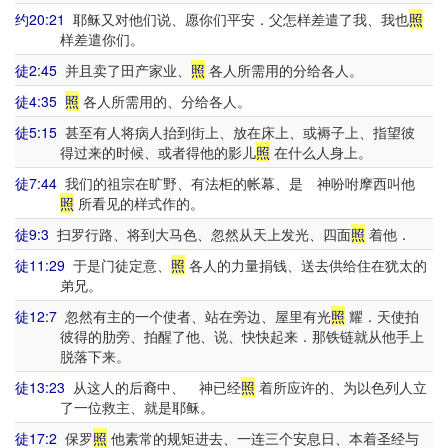
约20:21
耶稣又对他们说、愿你们平安．父怎样差遣了我、我也
照
样差遣你们。
徒2:45
并且卖了田产家业、
照
各人所需用的分给各人。
徒4:35
照
各人所需用的、分给各人。
徒5:15
甚至有人将病人抬到街上、放在床上、或褥子上、指望彼
得过来的时候、或者得他的影儿
照
在什么人身上。
徒7:44
我们的祖宗在旷野、有法柜的帐幕、是 神吩咐摩西叫他
照
所看见的样式作的。
徒9:3
扫罗行路、将到大马色、忽然从天上发光、四面
照
着他．
徒11:29
于是门徒定意、
照
各人的力量捐钱、送去供给住在犹太的
弟兄。
徒12:7
忽然有主的一个使者、站在旁边、屋里有光
照
耀．天使拍
彼得的肋旁、拍醒了他、说、快快起来．那铁链就从他手上
脱落下来。
徒13:23
从这人的后裔中、 神已经
照
着所应许的、为以色列人立
了一位救主、就是耶稣。
徒17:2
保罗
照
他素常的规矩进去、一连三个安息日、本着圣经与