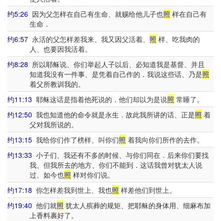
约5:26
因为父怎样在自己有生命、就赐给他儿子也
照
样在自己有
生命．
约6:57
永活的父怎样差我来、我又因父活着、
照
样、吃我肉的
人、也要因我活着。
约8:28
所以耶稣说、你们举起人子以后、必知道我是基督、并且
知道我没有一件事、是凭着自己作的．我说这些话、乃是
照
着父所教训我的。
约11:13
耶稣这话是指着他死说的．他们却以为是说
照
常睡了。
约12:50
我也知道他的命令就是永生．故此我所讲的话、正是
照
着
父对我所说的。
约13:15
我给你们作了榜样、叫你们
照
着我向你们所作的去作。
约13:33
小子们、我还有不多的时候、与你们同在．后来你们要找
我、但我所去的地方、你们不能到．这话我曾对犹太人说
过、如今也
照
样对你们说。
约17:18
你怎样差我到世上、我也
照
样差他们到世上。
约19:40
他们就
照
犹太人殡葬的规矩、把耶稣的身体用、细麻布加
上香料裹好了。