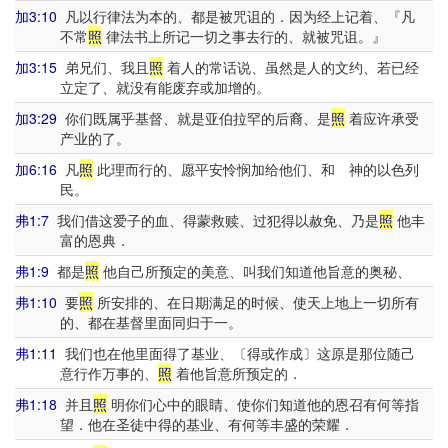
加3:10
凡以行律法为本的、都是被咒诅的．因为经上记着、『凡
不常
照
律法书上所记一切之事去行的、就被咒诅。』
加3:15
弟兄们、我且
照
着人的常话说、虽然是人的文约、若已经
立定了、就没有能废弃或加增的。
加3:29
你们既属乎基督、就是亚伯拉罕的后裔、是
照
着应许承受
产业的了。
加6:16
凡
照
此理而行的、愿平安怜悯加给他们、和 神的以色列
民。
弗1:7
我们借这爱子的血、得蒙救赎、过犯得以赦免、乃是
照
他丰
富的恩典．
弗1:9
都是
照
他自己所预定的美意、叫我们知道他旨意的奥秘、
弗1:10
要
照
所安排的、在日期满足的时候、使天上地上一切所有
的、都在基督里面同归于一。
弗1:11
我们也在他里面得了基业、〔得或作成〕这原是那位随己
意行作万事的、
照
着他旨意所预定的．
弗1:18
并且
照
明你们心中的眼睛、使你们知道他的恩召有何等指
望．他在圣徒中得的基业、有何等丰盛的荣耀．