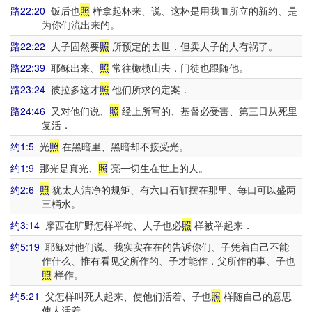
路22:20
饭后也
照
样拿起杯来、说、这杯是用我血所立的新约、是
为你们流出来的。
路22:22
人子固然要
照
所预定的去世．但卖人子的人有祸了。
路22:39
耶稣出来、
照
常往橄榄山去．门徒也跟随他。
路23:24
彼拉多这才
照
他们所求的定案．
路24:46
又对他们说、
照
经上所写的、基督必受害、第三日从死里
复活．
约1:5
光
照
在黑暗里、黑暗却不接受光。
约1:9
那光是真光、
照
亮一切生在世上的人。
约2:6
照
犹太人洁净的规矩、有六口石缸摆在那里、每口可以盛两
三桶水。
约3:14
摩西在旷野怎样举蛇、人子也必
照
样被举起来．
约5:19
耶稣对他们说、我实实在在的告诉你们、子凭着自己不能
作什么、惟有看见父所作的、子才能作．父所作的事、子也
照
样作。
约5:21
父怎样叫死人起来、使他们活着、子也
照
样随自己的意思
使人活着。