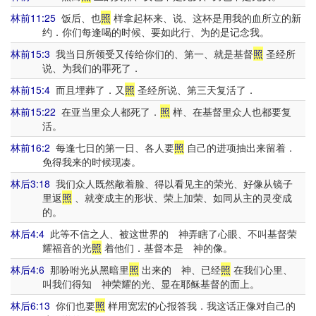
林前11:25
饭后、也
照
样拿起杯来、说、这杯是用我的血所立的新
约．你们每逢喝的时候、要如此行、为的是记念我。
林前15:3
我当日所领受又传给你们的、第一、就是基督
照
圣经所
说、为我们的罪死了．
林前15:4
而且埋葬了．又
照
圣经所说、第三天复活了．
林前15:22
在亚当里众人都死了．
照
样、在基督里众人也都要复
活。
林前16:2
每逢七日的第一日、各人要
照
自己的进项抽出来留着．
免得我来的时候现凑。
林后3:18
我们众人既然敞着脸、得以看见主的荣光、好像从镜子
里返
照
、就变成主的形状、荣上加荣、如同从主的灵变成
的。
林后4:4
此等不信之人、被这世界的 神弄瞎了心眼、不叫基督荣
耀福音的光
照
着他们．基督本是 神的像。
林后4:6
那吩咐光从黑暗里
照
出来的 神、已经
照
在我们心里、
叫我们得知 神荣耀的光、显在耶稣基督的面上。
林后6:13
你们也要
照
样用宽宏的心报答我．我这话正像对自己的