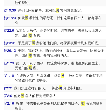
他们辩论、
徒19:39
你们若问别的事、就可以
照
常例聚集断定。
徒21:23
你就
照
着我们的话行吧、我们这里有四个人、都有愿在
身．
徒22:6
我将到大马色、正走的时候、约在晌午、忽然从天上发大
光、四面
照
着我。
徒23:31
于是兵丁
照
所吩咐他们的、将保罗夜里带到安提帕底。
徒26:13
王阿、我在路上、晌午的时候、看见从天发光、比日头还
亮、四面
照
着我、并与我同行的人。
徒27:3
第二天、到了西顿．犹流宽待保罗、准他往朋友那里去、
受他们的
照
应。
罗1:10
在祷告之间、常常恳求、或者
照
神的旨意、终能得平坦
的道路往你们那里去。
罗2:2
我们知道这样行的人、 神必
照
真理审判他。
罗2:6
他必
照
各人的行为报应各人．
罗2:16
就在 神借耶稣基督审判人隐秘事的日子、
照
着我的福音
所言。