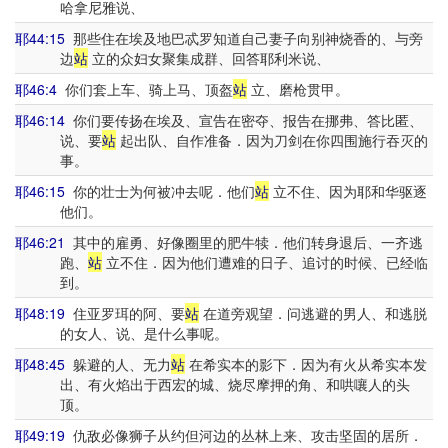
哈拿尼雅说、
耶44:15
那些住在埃及地巴忒罗知道自己妻子向别神烧香的、与旁
边
站
立的众妇女聚集成群、回答耶利米说、
耶46:4
你们套上车、骑上马、顶盔
站
立、磨枪贯甲。
耶46:14
你们要传扬在埃及、宣告在密夺、报告在挪弗、答比匿、
说、要
站
起出队、自作准备．因为刀剑在你四围施行吞灭的
事。
耶46:15
你的壮士为何被冲去呢．他们
站
立不住、因为耶和华驱逐
他们。
耶46:21
其中的雇勇、好像圈里的肥牛犊．他们转身退后、一齐逃
跑、
站
立不住．因为他们遭难的日子、追讨的时候、已经临
到。
耶48:19
住亚罗珥的阿、要
站
在道旁观望．问逃避的男人、和逃脱
的女人、说、是什么事呢。
耶48:45
躲避的人、无力
站
在希实本的影下．因为有火从希实本发
出、有火焰出于西宏的城、烧尽摩押的角、和哄嚷人的头
顶。
耶49:19
仇敌必像狮子从约但河边的丛林上来、攻击坚固的居所．