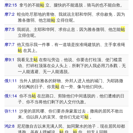
摩2:15
拿弓的不能
站
立、腿快的不能逃脱．骑马的也不能自救。
摩7:2
蝗虫吃尽那地的青物、我就说主耶和华阿、求你赦免．因为
雅各微弱、他怎能
站
立得住呢。
摩7:5
我就说、主耶和华阿、求你止息．因为雅各微弱、他怎能
站
立得住呢。
摩7:7
他又指示我一件事．有一道墙是按准绳建筑的、主手拿准绳
站
在其上。
摩9:1
我看见主
站
在祭坛旁边．他说、你要击打柱顶、使门槛震
动、打碎柱顶落在众人头上．所剩下的人我必用刀杀戮．无
一人能逃避、无一人能逃脱。
俄1:11
当外人掳掠雅各的财物、外邦人进入他的城门、为耶路撒
冷拈阄的日子、你竟
站
在一旁、像与他们同伙。
俄1:14
你不当
站
在岔路口、剪除他们中间逃脱的．他们遭难的日
子、你不当将他们剩下的人交付仇敌。
弥1:11
沙斐的居民哪、你们要赤身蒙羞过去．撒南的居民不敢出
来。伯以薛人的哀哭、使你们无处可
站
。
鸿2:8
尼尼微自古以来充满人民、如同聚水的池子．现在居民却都
逃跑．虽有人呼喊说、
站
住、
站
住、却无人回顾。