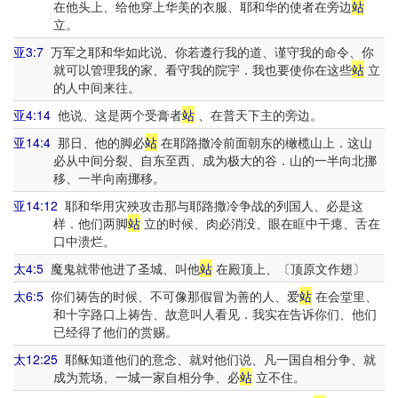
在他头上、给他穿上华美的衣服、耶和华的使者在旁边
站
立。
亚3:7
万军之耶和华如此说、你若遵行我的道、谨守我的命令、你
就可以管理我的家、看守我的院宇．我也要使你在这些
站
立
的人中间来往。
亚4:14
他说、这是两个受膏者
站
、在普天下主的旁边。
亚14:4
那日、他的脚必
站
在耶路撒冷前面朝东的橄榄山上．这山
必从中间分裂、自东至西、成为极大的谷．山的一半向北挪
移、一半向南挪移。
亚14:12
耶和华用灾殃攻击那与耶路撒冷争战的列国人、必是这
样．他们两脚
站
立的时候、肉必消没、眼在眶中干瘪、舌在
口中溃烂。
太4:5
魔鬼就带他进了圣城、叫他
站
在殿顶上、〔顶原文作翅〕
太6:5
你们祷告的时候、不可像那假冒为善的人、爱
站
在会堂里、
和十字路口上祷告、故意叫人看见．我实在告诉你们、他们
已经得了他们的赏赐。
太12:25
耶稣知道他们的意念、就对他们说、凡一国自相分争、就
成为荒场、一城一家自相分争、必
站
立不住。