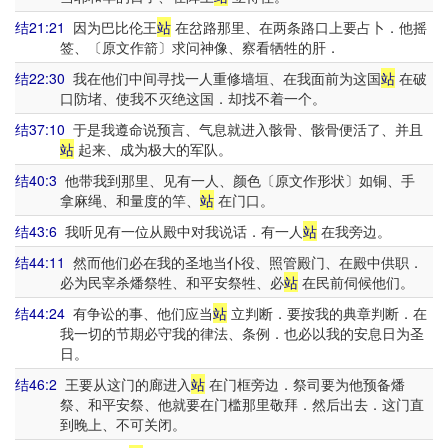
结21:21
因为巴比伦王
站
在岔路那里、在两条路口上要占卜．他摇
签、〔原文作箭〕求问神像、察看牺牲的肝．
结22:30
我在他们中间寻找一人重修墙垣、在我面前为这国
站
在破
口防堵、使我不灭绝这国．却找不着一个。
结37:10
于是我遵命说预言、气息就进入骸骨、骸骨便活了、并且
站
起来、成为极大的军队。
结40:3
他带我到那里、见有一人、颜色〔原文作形状〕如铜、手
拿麻绳、和量度的竿、
站
在门口。
结43:6
我听见有一位从殿中对我说话．有一人
站
在我旁边。
结44:11
然而他们必在我的圣地当仆役、照管殿门、在殿中供职．
必为民宰杀燔祭牲、和平安祭牲、必
站
在民前伺候他们。
结44:24
有争讼的事、他们应当
站
立判断．要按我的典章判断．在
我一切的节期必守我的律法、条例．也必以我的安息日为圣
日。
结46:2
王要从这门的廊进入
站
在门框旁边．祭司要为他预备燔
祭、和平安祭、他就要在门槛那里敬拜．然后出去．这门直
到晚上、不可关闭。