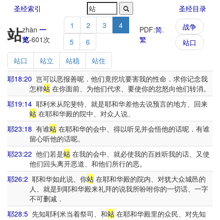
圣经索引
圣经目录
1
2
3
4
战争
站
zhàn
一
PDF:
简
.
览
-
601
次
繁
5
6
站口
站口
站立
站稳
站住
耶18:20
岂可以恶报善呢．他们竟挖坑要害我的性命．求你记念我
怎样
站
在你面前、为他们代求、要使你的忿怒向他们转消。
耶19:14
耶利米从陀斐特、就是耶和华差他去说预言的地方、回来
站
在耶和华殿的院中、对众人说、
耶23:18
有谁
站
在耶和华的会中、得以听见并会悟他的话呢．有谁
留心听他的话呢。
耶23:22
他们若是
站
在我的会中、就必使我的百姓听我的话、又使
他们回头离开恶道、和他们所行的恶。
耶26:2
耶和华如此说、你
站
在耶和华殿的院内、对犹大众城邑的
人、就是到耶和华殿来礼拜的说我所吩咐你的一切话、一字
不可删减．
耶28:5
先知耶利米当着祭司、和
站
在耶和华殿里的众民、对先知