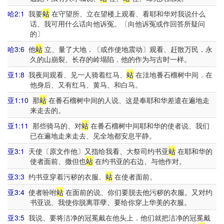
哈2:1
我要
站
在守望所、立在望楼上观看、看耶和华对我说什么
话、我可用什么话向他诉冤。〔向他诉冤或作回答所疑问
的〕
哈3:6
他
站
立、量了大地．〔或作使地震动〕观看、赶散万民．永
久的山崩裂、长存的岭塌陷．他的作为与古时一样。
亚1:8
我夜间观看、见一人骑着红马、
站
在洼地番石榴树中间．在
他身后、又有红马、黄马、和白马。
亚1:10
那
站
在番石榴树中间的人说、这是奉耶和华差遣在遍地走
来走去的。
亚1:11
那些骑马的、对
站
在番石榴树中间耶和华的使者说、我们
已在遍地走来走去、见全地都安息平静。
亚3:1
天使〔原文作他〕又指给我看、大祭司约书亚
站
在耶和华的
使者面前、撒但也
站
在约书亚的右边、与他作对。
亚3:3
约书亚穿着污秽的衣服、
站
在使者面前。
亚3:4
使者吩咐
站
在面前的说、你们要脱去他污秽的衣服。又对约
书亚说、我使你脱离罪孽、要给你穿上华美的衣服。
亚3:5
我说、要将洁净的冠冕戴在他头上．他们就把洁净的冠冕戴