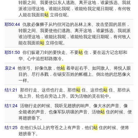
转眼之间、我要使以东人逃跑、离开这地．谁蒙拣选、我就
派谁治理这地．谁能比我呢．谁能给我定规日期呢．有何牧
人能在我面前
站
立得住呢。
耶50:44
仇敌必像狮子从约但河边的丛林上来、攻击坚固的居所．
转眼之间、我要使他们逃跑、离开这地．谁蒙拣选、我就派
谁治理这地．谁能比我呢．谁能给我定规日期呢．有何牧人
能在我面前
站
立得住呢。
耶51:50
你们躲避刀剑的要快走、不要
站
住．要在远方记念耶和
华、心中追想耶路撒冷。
哀2:4
他张弓、好像仇敌．他
站
着举起右手、如同敌人、将悦人眼
目的、尽行杀戮．在锡安百姓的帐棚上、倒出他的忿怒像火
一样。
结1:21
那些行走、这些也行走、那些
站
住、这些也
站
住、那些从
地上升、轮也在旁边上升、因为活物的灵在轮中。
结1:24
活物行走的时候、我听见翅膀的响声、像大水的声音、像
全能者的声音、也像军队哄嚷的声音、活物
站
住的时候、便
将翅膀垂下。
结1:25
在他们头以上的穹苍之上有声音．他们
站
住的时候、便将
翅膀垂下。