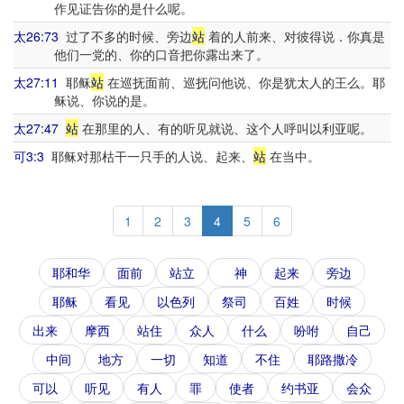
作见证告你的是什么呢。
太26:73
过了不多的时候、旁边
站
着的人前来、对彼得说．你真是
他们一党的、你的口音把你露出来了。
太27:11
耶稣
站
在巡抚面前、巡抚问他说、你是犹太人的王么。耶
稣说、你说的是。
太27:47
站
在那里的人、有的听见就说、这个人呼叫以利亚呢。
可3:3
耶稣对那枯干一只手的人说、起来、
站
在当中。
1
2
3
4
5
6
耶和华
面前
站立
神
起来
旁边
耶稣
看见
以色列
祭司
百姓
时候
出来
摩西
站住
众人
什么
吩咐
自己
中间
地方
一切
知道
不住
耶路撒冷
可以
听见
有人
罪
使者
约书亚
会众