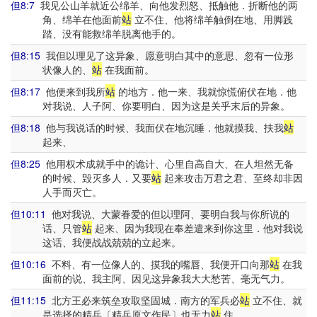
但8:7
我见公山羊就近公绵羊、向他发烈怒、抵触他．折断他的两
角、绵羊在他面前
站
立不住、他将绵羊触倒在地、用脚践
踏、没有能救绵羊脱离他手的。
但8:15
我但以理见了这异象、愿意明白其中的意思、忽有一位形
状像人的、
站
在我面前。
但8:17
他便来到我所
站
的地方．他一来、我就惊慌俯伏在地．他
对我说、人子阿、你要明白、因为这是关乎末后的异象。
但8:18
他与我说话的时候、我面伏在地沉睡．他就摸我、扶我
站
起来、
但8:25
他用权术成就手中的诡计、心里自高自大、在人坦然无备
的时候、毁灭多人．又要
站
起来攻击万君之君、至终却非因
人手而灭亡。
但10:11
他对我说、大蒙眷爱的但以理阿、要明白我与你所说的
话、只管
站
起来、因为我现在奉差遣来到你这里．他对我说
这话、我便战战兢兢的立起来。
但10:16
不料、有一位像人的、摸我的嘴唇、我便开口向那
站
在我
面前的说、我主阿、因见这异象我大大愁苦、毫无气力。
但11:15
北方王必来筑垒攻取坚固城．南方的军兵必
站
立不住、就
是选择的精兵〔精兵原文作民〕也无力
站
住。