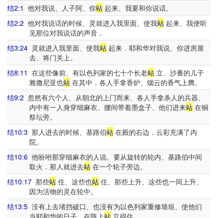
结2:1
他对我说、人子阿、你
站
起来、我要和你说话。
结2:2
他对我说话的时候、灵就进入我里面、使我
站
起来、我便听
见那位对我说话的声音．
结3:24
灵就进入我里面、使我
站
起来．耶和华对我说、你进房屋
去、将门关上。
结8:11
在这些像前、有以色列家的七十个长老
站
立、沙番的儿子
雅撒尼亚也
站
在其中．各人手拿香炉、烟云的香气上腾。
结9:2
忽然有六个人、从朝北的上门而来、各人手拿杀人的兵器、
内中有一人身穿细麻衣、腰间带着墨盒子、他们进来
站
在铜
祭坛旁。
结10:3
那人进去的时候、基路伯
站
在殿的右边．云彩充满了内
院。
结10:6
他吩咐那穿细麻衣的人说、要从旋转的轮内、基路伯中间
取火．那人就进去
站
在一个轮子旁边。
结10:17
那些
站
住、这些也
站
住、那些上升、这些也一同上升、
因为活物的灵在轮中。
结13:5
没有上去堵挡破口、也没有为以色列家重修墙垣、使他们
当耶和华的日子、在阵上
站
立得住。