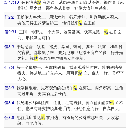
结47:10
必有渔夫
站
在河边．从隐基底直到隐以革莲、都作晒〔或
作张〕网之处．那鱼各从其类、好像大海的鱼甚多。
但2:2
王吩咐人将术士、用法术的、行邪术的、和迦勒底人召来、
要他们将王的梦告诉王．他们就来
站
在王前．
但2:31
王阿、你梦见一个大像、这像甚高、极其光耀、
站
在你面
前、形状甚是可怕．
但3:3
于是总督、钦差、巡抚、臬司、藩司、谋士、法官、和各省
的官员、都聚集了来、要为尼布甲尼撒王所立的像、行开光
之礼、就
站
在尼布甲尼撒所立的像前。
但7:4
头一个像狮子、有鹰的翅膀、我正观看的时候、兽的翅膀被
拔去、兽从地上得立起来、用两脚
站
立、像人一样、又得了
人心。
但8:3
我举目观看、见有双角的公绵羊
站
在河边、两角都高、这角
高过那角、更高的是后长的。
但8:4
我见那公绵羊往西、往北、往南抵触、兽在他面前都
站
立不
住、也没有能救护脱离他手的、但他任意而行、自高自大。
但8:6
他往我所看见
站
在河边、有双角的公绵羊那里去、大发忿
怒、向他直闯。