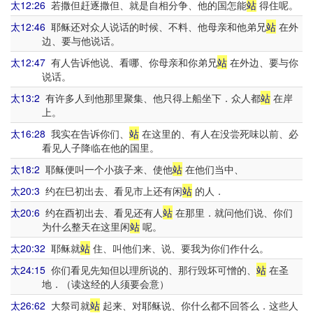
太12:26
若撒但赶逐撒但、就是自相分争、他的国怎能
站
得住呢。
太12:46
耶稣还对众人说话的时候、不料、他母亲和他弟兄
站
在外
边、要与他说话。
太12:47
有人告诉他说、看哪、你母亲和你弟兄
站
在外边、要与你
说话。
太13:2
有许多人到他那里聚集、他只得上船坐下．众人都
站
在岸
上。
太16:28
我实在告诉你们、
站
在这里的、有人在没尝死味以前、必
看见人子降临在他的国里。
太18:2
耶稣便叫一个小孩子来、使他
站
在他们当中、
太20:3
约在巳初出去、看见市上还有闲
站
的人．
太20:6
约在酉初出去、看见还有人
站
在那里．就问他们说、你们
为什么整天在这里闲
站
呢。
太20:32
耶稣就
站
住、叫他们来、说、要我为你们作什么。
太24:15
你们看见先知但以理所说的、那行毁坏可憎的、
站
在圣
地．（读这经的人须要会意）
太26:62
大祭司就
站
起来、对耶稣说、你什么都不回答么．这些人