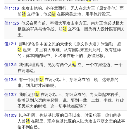
但11:16
来攻击他的、必任意而行、无人在北方王〔原文作他〕面
前
站
立得住．他必
站
在那荣美之地、用手施行毁灭。
但11:25
他必奋勇向前、率领大军攻击南方王、南方王也必以极大
极强的军兵与他争战、却
站
立不住、因为有人设计谋害南方
王。
但12:1
那时保佑你本国之民的天使长〔原文作大君〕米迦勒、必
站
起来．并且有大艰难、从有国以来直到此时、没有这样
的．你本国的民中、凡名录在册上的、必得拯救。
但12:5
我但以理观看、见另有两个人
站
立、一个在河这边、一个
在河那边。
但12:6
有一个问那
站
在河水以上、穿细麻衣的、说、这奇异的
事、到几时才应验呢。
但12:7
我听见那
站
在河水以上、穿细麻衣的、向天举起左右手、
指着活到永远的主起誓、说、要到一载、二载、半载、打破
圣民权力的时候、这一切事就都应验了
何10:9
以色列阿、你从基比亚的日子以来、时常犯罪．你们的先
人曾
站
在那里、现今住基比亚的人以为攻击罪孽之辈的战事
临不到自己。