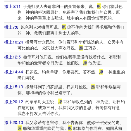
撒上5:11
于是打发人去请非利士的众首领来、说、
愿
你们将以色
列 神的约柜送回原处、免得害了我们和我们的众民．原
来 神的手重重攻击那城、城中的人有因惊慌而死的。
撒上7:8
以色列人对撒母耳说、
愿
你不住的为我们呼求耶和华我们
的 神、救我们脱离非利士人的手。
撒上10:24
撒母耳对众民说、你们看耶和华所拣选的人、众民中有
可比他的么．众民就大声欢呼说、
愿
王万岁。
撒上12:5
撒母耳对他们说、你们在我手里没有找着什么、有耶和
华和他的受膏者今日为证．他们说、
愿
他为证。
撒上14:44
扫罗说、约拿单哪、你定要死、若不然、
愿
神重重的
降罚与我。
撒上15:13
撒母耳到了扫罗那里、扫罗对他说、
愿
耶和华赐福与
你、耶和华的命令我已遵守了。
撒上20:12
约拿单对大卫说、
愿
耶和华以色列的 神为证。明日约
在这时候、或第三日、我探我父亲的意思、若向你有好意、
我岂不打发人告诉你么。
撒上20:13
我父亲若有意害你、我不告诉你、使你平平安安的走、
愿
耶和华重重的降罚与我．
愿
耶和华与你同在、如同从前