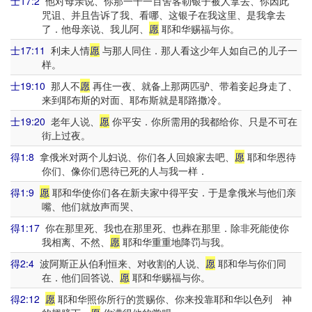
士17:2
他对母亲说、你那一千一百舍客勒银子被人拿去、你因此
咒诅、并且告诉了我、看哪、这银子在我这里、是我拿去
了．他母亲说、我儿阿、
愿
耶和华赐福与你。
士17:11
利未人情
愿
与那人同住．那人看这少年人如自己的儿子一
样。
士19:10
那人不
愿
再住一夜、就备上那两匹驴、带着妾起身走了、
来到耶布斯的对面、耶布斯就是耶路撒冷。
士19:20
老年人说、
愿
你平安．你所需用的我都给你、只是不可在
街上过夜。
得1:8
拿俄米对两个儿妇说、你们各人回娘家去吧、
愿
耶和华恩待
你们、像你们恩待已死的人与我一样．
得1:9
愿
耶和华使你们各在新夫家中得平安．于是拿俄米与他们亲
嘴、他们就放声而哭、
得1:17
你在那里死、我也在那里死、也葬在那里．除非死能使你
我相离、不然、
愿
耶和华重重地降罚与我。
得2:4
波阿斯正从伯利恒来、对收割的人说、
愿
耶和华与你们同
在．他们回答说、
愿
耶和华赐福与你。
得2:12
愿
耶和华照你所行的赏赐你、你来投靠耶和华以色列 神