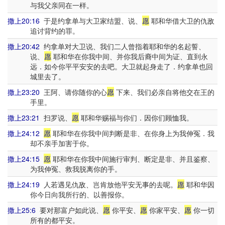
与我父亲同在一样。
撒上20:16
于是约拿单与大卫家结盟、说、
愿
耶和华借大卫的仇敌
追讨背约的罪。
撒上20:42
约拿单对大卫说、我们二人曾指着耶和华的名起誓、
说、
愿
耶和华在你我中间、并你我后裔中间为证、直到永
远．如今你平平安安的去吧。大卫就起身走了．约拿单也回
城里去了。
撒上23:20
王阿、请你随你的心
愿
下来、我们必亲自将他交在王的
手里。
撒上23:21
扫罗说、
愿
耶和华赐福与你们．因你们顾恤我。
撒上24:12
愿
耶和华在你我中间判断是非、在你身上为我伸冤．我
却不亲手加害于你。
撒上24:15
愿
耶和华在你我中间施行审判、断定是非、并且鉴察、
为我伸冤、救我脱离你的手。
撒上24:19
人若遇见仇敌、岂肯放他平安无事的去呢。
愿
耶和华因
你今日向我所行的、以善报你。
撒上25:6
要对那富户如此说、
愿
你平安、
愿
你家平安、
愿
你一切
所有的都平安。