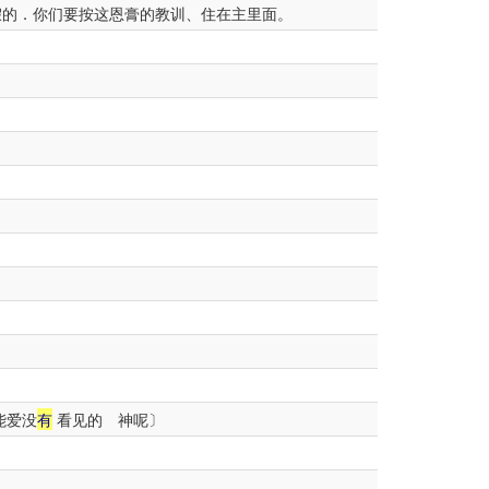
假的．你们要按这恩膏的教训、住在主里面。
能爱没
有
看见的 神呢〕