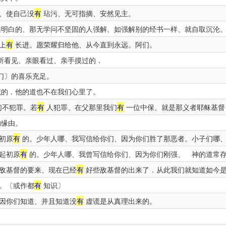
、使自己没
有
玷污、无可指摘、安然见主。
明白的、那无学问不坚固的人强解、如强解别的经书一样、就自取沉沦
上
有
长进。愿荣耀归给他、从今直到永远。阿们。
所看见、亲眼看过、亲手摸过的．
们〕的喜乐充足。
的．他的道也不在我们心里了。
们不犯罪。若
有
人犯罪、在父那里我们
有
一位中保、就是那义者耶稣基督
缘由。
初原
有
的。少年人哪、我写信给你们、因为你们胜了那恶者。小子们哪
起初原
有
的。少年人哪、我曾写信给你们、因为你们刚强、 神的道常
敌基督的要来、现在已经
有
好些敌基督的出来了．从此我们就知道如今
。〔或作都
有
知识〕
因你们知道、并且知道没
有
虚谎是从真理出来的。