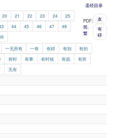
圣经目录
20
21
22
23
24
25
友
PDF:
43
44
45
46
47
48
简
.
有
繁
碍
66
一无所有
一有
有碍
有别
有的
神
有时
有事
有时候
有损
有所
有
无有
。