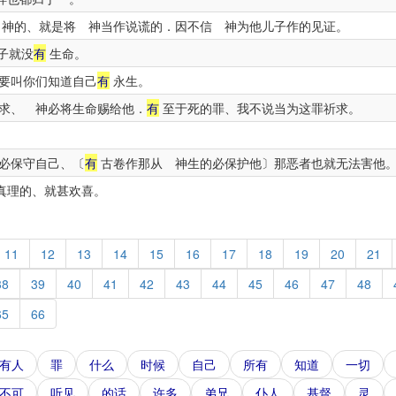
神的、就是将 神当作说谎的．因不信 神为他儿子作的见证。
子就没
有
生命。
要叫你们知道自己
有
永生。
求、 神必将生命赐给他．
有
至于死的罪、我不说当为这罪祈求。
必保守自己、〔
有
古卷作那从 神生的必保护他〕那恶者也就无法害他
真理的、就甚欢喜。
11
12
13
14
15
16
17
18
19
20
21
38
39
40
41
42
43
44
45
46
47
48
65
66
有人
罪
什么
时候
自己
所有
知道
一切
不可
听见
的话
许多
弟兄
仆人
基督
灵