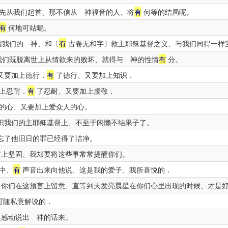
先从我们起首、那不信从 神福音的人、将
有
何等的结局呢。
有
何地可站呢。
因我们的 神、和〔
有
古卷无和字〕救主耶稣基督之义、与我们同得一样
们既脱离世上从情欲来的败坏、就得与 神的性情
有
分。
又要加上德行．
有
了德行、又要加上知识．
上忍耐．
有
了忍耐、又要加上虔敬．
的心、又要加上爱众人的心。
识我们的主耶稣基督上、不至于闲懒不结果子了。
忘了他旧日的罪已经得了洁净。
上坚固、我却要将这些事常常提醒你们。
中、
有
声音出来向他说、这是我的爱子、我所喜悦的．
你们在这预言上留意、直等到天发亮晨星在你们心里出现的时候、才是
可随私意解说的．
灵感动说出 神的话来。