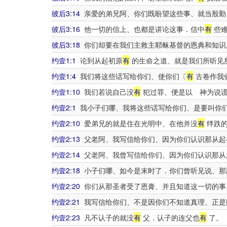
彼后3:14
亲爱的弟兄阿、你们既盼望这些事、就当殷勤
彼后3:16
他一切的信上、也都是讲论这事．信中
有
些难
彼后3:18
你们却要在我们主救主耶稣基督的恩典和知识
约壹1:1
论到从起初原
有
的生命之道、就是我们所听见
约壹1:4
我们将这些话写给你们、使你们〔
有
古卷作我
约壹1:10
我们若说自己没
有
犯过罪、便是以 神为说谎
约壹2:1
我小子们哪、我将这些话写给你们、是要叫你
约壹2:10
爱弟兄的就是住在光明中、在他并没
有
绊跌的
约壹2:13
父老阿、我写信给你们、因为你们认识那从起
约壹2:14
父老阿、我曾写信给你们、因为你们认识那从
约壹2:18
小子们哪、如今是末时了．你们曾听见说、那
约壹2:20
你们从那圣者受了恩膏、并且知道这一切的事
约壹2:21
我写信给你们、不是因你们不知道真理、正是
约壹2:23
凡不认子的就没
有
父．认子的连父也
有
了。