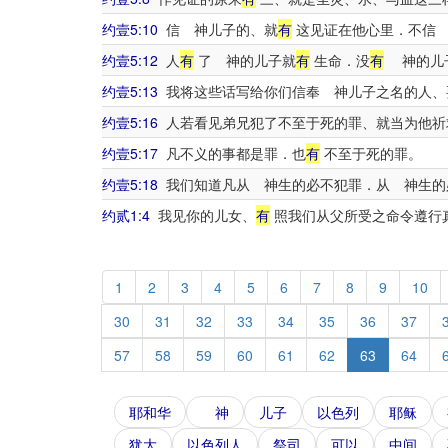
约壹5:10
信 神儿子的、就
有
这见证在他心里．不信 
约壹5:12
人
有
了 神的儿子就
有
生命．没
有
神的儿
约壹5:13
我将这些话写给你们信奉 神儿子之名的人、
约壹5:16
人若看见弟兄犯了不至于死的罪、就当为他祈
约壹5:17
凡不义的事都是罪．也
有
不至于死的罪。
约壹5:18
我们知道凡从 神生的必不犯罪．从 神生的
约贰1:4
我见你的儿女、
有
照我们从父所受之命令遵行
1
2
3
4
5
6
7
8
9
10
30
31
32
33
34
35
36
37
57
58
59
60
61
62
63
64
耶和华
神
儿子
以色列
耶稣
犹大
以色列人
祭司
可以
中间