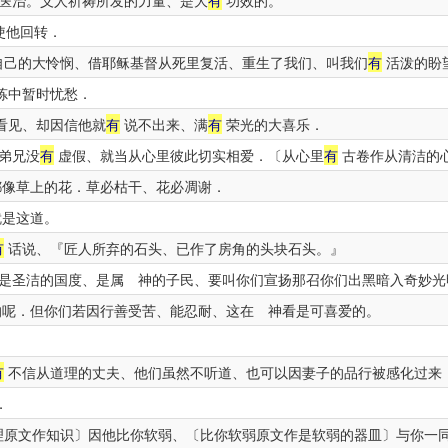
医治。义人祈祷所发的力量、是大
有
功效的。
使他回转．
己的大怜悯、借耶稣基督从死里复活、重生了我们、叫我们
有
活泼的盼
炼中暂时忧愁．
看见、却因信他就
有
说不出来、满
有
荣光的大喜乐．
弟兄没
有
虚假、就当从心里彼此切实相爱．〔从心里
有
古卷作从清洁的
像草上的花．草必枯干、花必凋谢．
就是这道。
有
话说、『匠人所弃的石头、已作了房角的头块石头。』
是圣洁的国度、是属 神的子民、要叫你们宣扬那召你们出黑暗入奇妙光
呢．但你们若因行善受苦、能忍耐、这在 神看是可喜爱的。
有
不信从道理的丈夫、他们虽然不听道、也可以因妻子的品行被感化过来
．
原文作知识〕因他比你软弱、〔比你软弱原文作是软弱的器皿〕与你一