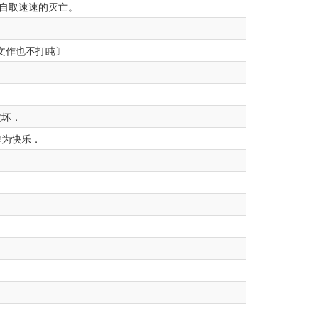
自取速速的灭亡。
文作也不打盹〕
败坏．
诈为快乐．