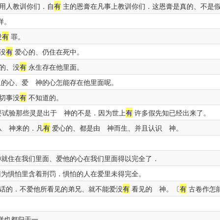
用人教训你们．自
有
主的恩膏在凡事上教训你们．这恩膏是真的、不是
样。
没
有
罪。
没
有
爱心的、仍住在死中。
的、没
有
永生存在他里面。
恤的心、爱 神的心怎能存在他里面呢。
切事没
有
不知道的。
要试验那些灵是出于 神的不是．因为世上
有
许多假先知已经出来了。
从 神来的．凡
有
爱心的、都是由 神而生、并且认识 神。
。
就住在我们里面、爱他的心在我们里面得以完全了．
为惧怕里含着刑罚．惧怕的人在爱里未得完全。
话的．不爱他所看见的弟兄、就不能爱没
有
看见的 神。〔
有
古卷作怎
样也都归于一。