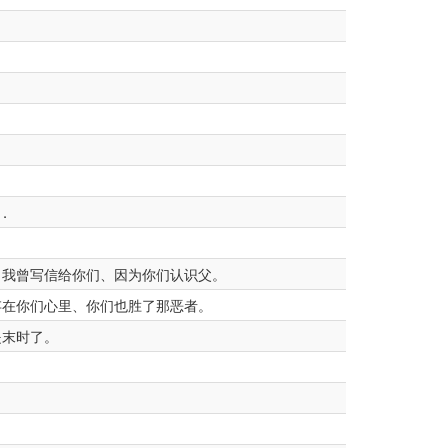
。
．
、我曾写信给你们、因为你们认识父。
存在你们心里、你们也胜了那恶者。
是末时了。