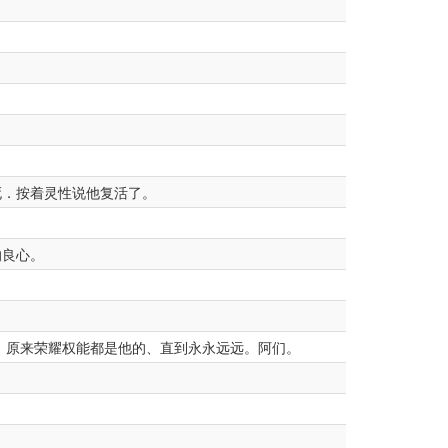
死．按着灵性说他复活了。
良心。
．原来荣耀权能都是他的、直到永永远远。阿们。