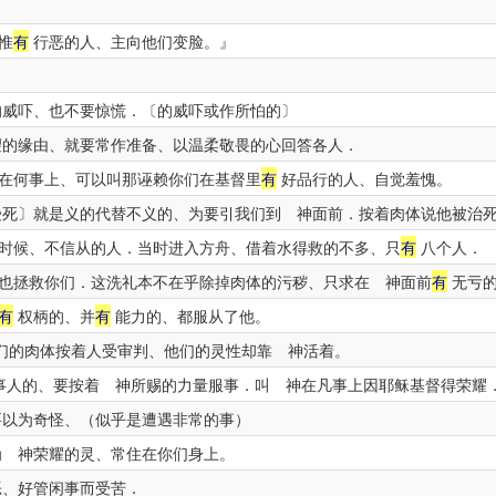
惟
有
行恶的人、主向他们变脸。』
威吓、也不要惊慌．〔的威吓或作所怕的〕
的缘由、就要常作准备、以温柔敬畏的心回答各人．
在何事上、可以叫那诬赖你们在基督里
有
好品行的人、自觉羞愧。
死〕就是义的代替不义的、为要引我们到 神面前．按着肉体说他被治
时候、不信从的人．当时进入方舟、借着水得救的不多、只
有
八个人．
也拯救你们．这洗礼本不在乎除掉肉体的污秽、只求在 神面前
有
无亏的
有
权柄的、并
有
能力的、都服从了他。
们的肉体按着人受审判、他们的灵性却靠 神活着。
事人的、要按着 神所赐的力量服事．叫 神在凡事上因耶稣基督得荣耀
以为奇怪、（似乎是遭遇非常的事）
 神荣耀的灵、常住在你们身上。
恶、好管闲事而受苦．