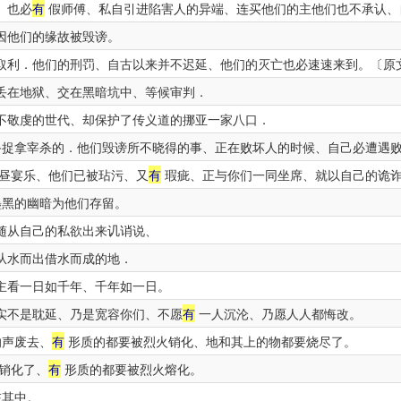
、也必
有
假师傅、私自引进陷害人的异端、连买他们的主他们也不承认、
因他们的缘故被毁谤。
取利．他们的刑罚、自古以来并不迟延、他们的灭亡也必速速来到。〔原
丢在地狱、交在黑暗坑中、等候审判．
不敬虔的世代、却保护了传义道的挪亚一家八口．
捉拿宰杀的．他们毁谤所不晓得的事、正在败坏人的时候、自己必遭遇
昼宴乐、他们已被玷污、又
有
瑕疵、正与你们一同坐席、就以自己的诡
黑的幽暗为他们存留。
随从自己的私欲出来讥诮说、
从水而出借水而成的地．
主看一日如千年、千年如一日。
实不是耽延、乃是宽容你们、不愿
有
一人沉沦、乃愿人人都悔改。
声废去、
有
形质的都要被烈火销化、地和其上的物都要烧尽了。
销化了、
有
形质的都要被烈火熔化。
其中。