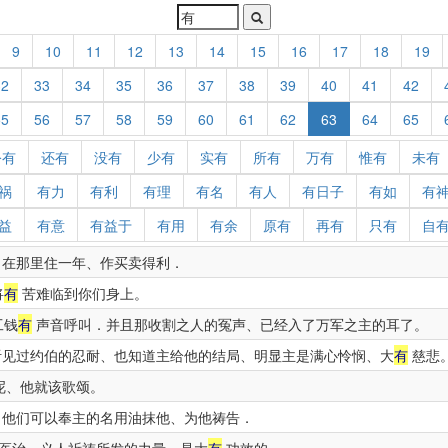
9
10
11
12
13
14
15
16
17
18
19
32
33
34
35
36
37
38
39
40
41
42
55
56
57
58
59
60
61
62
63
64
65
公有
还有
没有
少有
实有
所有
万有
惟有
未有
祸
有力
有利
有理
有名
有人
有日子
有如
有
益
有意
有益于
有用
有余
原有
再有
只有
自
、在那里住一年、作买卖得利．
将
有
苦难临到你们身上。
工钱
有
声音呼叫．并且那收割之人的冤声、已经入了万军之主的耳了。
见过约伯的忍耐、也知道主给他的结局、明显主是满心怜悯、大
有
慈悲
呢、他就该歌颂。
他们可以奉主的名用油抹他、为他祷告．