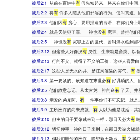
彼后2:1
从前在百姓中
有
假先知起来、将来在你们中间
彼后2:2
将
有
许多人随从他们邪淫的行为、便叫真道、
彼后2:3
他们因
有
贪心、要用捏造的言语、在你们身上
彼后2:4
就是天使犯了罪、 神也没
有
宽容、曾把他们
彼后2:5
神也没
有
宽容上古的世代、曾叫洪水临到那
彼后2:12
但这些人好像没
有
灵性、生来就是畜类、以备
彼后2:13
行的不义、就得了不义的工价．这些人喜爱白
彼后2:17
这些人是无水的井、是狂风催逼的雾气、
有
墨
彼后3:3
第一要紧的、该知道在末世必
有
好讥诮的人、
彼后3:5
他们故意忘记、从太古凭 神的命
有
了天、并
彼后3:8
亲爱的弟兄阿、
有
一件事你们不可忘记、就是
彼后3:9
主所应许的尚未成就、
有
人以为他是耽延．其
彼后3:10
但主的日子要像贼来到一样．那日天必大
有
响
彼后3:12
切切仰望 神的日子来到．在那日天被火烧就
彼后3:13
但我们照他的应许、盼望新天新地、
有
义居在