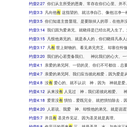
约壹2:27
你们从主所受的恩膏、常存在你们心里、并不
约壹3:3
凡向他
有
这指望的、就洁净自己、像他洁净一
约壹3:5
你们知道主曾显现、是要除掉人的罪．在他并
约壹3:14
我们因为爱弟兄、就晓得是已经出死入生了。
约壹3:15
凡恨他弟兄的、就是杀人的．你们晓得凡杀人
约壹3:17
凡
有
世上财物的、看见弟兄穷乏、却塞住怜
约壹3:20
我们的心若责备我们、 神比我们的心大、一
约壹4:1
亲爱的弟兄阿、一切的灵、你们不可都信．总
约壹4:7
亲爱的弟兄阿、我们应当彼此相爱．因为爱是
约壹4:8
没
有
爱心的、就不认识 神．因为 神就是爱
约壹4:12
从来没
有
人见过 神．我们若彼此相爱、 神
约壹4:18
爱里没
有
惧怕．爱既完全、就把惧怕除去．因
约壹4:20
人若说、我爱 神、却恨他的弟兄、就是说谎
约壹5:7
并且
有
圣灵作见证、因为圣灵就是真理。
约壹5:8
作见证的原来
有
三、就是圣灵、水、与血这三