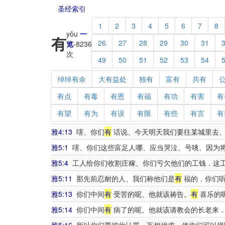
圣经索引
1
2
3
4
5
6
7
8
yǒu
一
有
26
27
28
29
30
31
览
-
8236
次
49
50
51
52
53
54
绰绰有余
大有益处
独有
富有
共有
有点
有毒
有恩
有福
有功
有害
有
有望
有为
有误
有限
有些
有言
有
雅4:13
嗐、你们
有
话说、今天明天我们要往某城里去
雅5:1
嗐、你们这些富足人哪、应当哭泣、号咷、因为
雅5:4
工人给你们收割庄稼、你们亏欠他们的工钱．这
雅5:11
那先前忍耐的人、我们称他们是
有
福的．你们听
雅5:13
你们中间
有
受苦的呢、他就该祷告。
有
喜乐的
雅5:14
你们中间
有
病了的呢、他就该请教会的长老来．