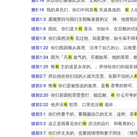
雅5:16
所以你们要彼此认罪、互相代求、使你们可以得
雅5:19
我的弟兄们、你们中间若
有
失迷真道的、
有
人
彼前1:3
愿颂赞归与我们主耶稣基督的父 神、他曾照自
彼前1:6
因此、你们是大
有
喜乐、但如今、在百般的试
彼前1:8
你们虽然没
有
见过他、却是爱他．如今虽不得
彼前1:22
你们既因顺从真理、洁净了自己的心、以致爱
彼前1:24
因为『凡
有
血气的、尽都如草、他的美荣、都
彼前1:25
惟
有
主的道是永存的。』所传给你们的福音
彼前2:7
所以他在你们信的人就为宝贵、在那不信的人
彼前2:9
惟
有
你们是被拣选的族类、是
有
君尊的祭司、
彼前2:20
你们若因犯罪受责打、能忍耐、
有
什么可夸的
彼前2:22
他并没
有
犯罪、口里也没
有
诡诈．
彼前3:1
你们作妻子的、要顺服自己的丈夫．这样、若
彼前3:2
这正是因看见你们
有
贞洁的品行、和敬畏的心
彼前3:7
你们作丈夫的、也要按情理和妻子同住．〔情理