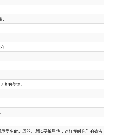
望、
心〕
明者的美德。
．
同承受生命之恩的、所以要敬重他．这样便叫你们的祷告