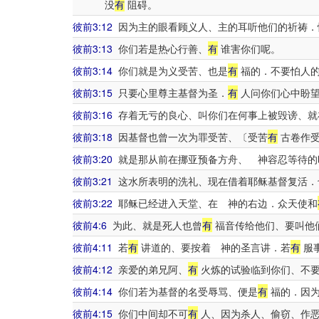
没
有
阻碍。
彼前3:12
因为主的眼看顾义人、主的耳听他们的祈祷．
彼前3:13
你们若是热心行善、
有
谁害你们呢。
彼前3:14
你们就是为义受苦、也是
有
福的．不要怕人的
彼前3:15
只要心里尊主基督为圣．
有
人问你们心中盼望
彼前3:16
存着无亏的良心、叫你们在何事上被毁谤、就
彼前3:18
因基督也曾一次为罪受苦、〔受苦
有
古卷作受
彼前3:20
就是那从前在挪亚预备方舟、 神容忍等待的
彼前3:21
这水所表明的洗礼、现在借着耶稣基督复活．
彼前3:22
耶稣已经进入天堂、在 神的右边．众天使和
彼前4:6
为此、就是死人也曾
有
福音传给他们、要叫他
彼前4:11
若
有
讲道的、要按着 神的圣言讲．若
有
服
彼前4:12
亲爱的弟兄阿、
有
火炼的试验临到你们、不要
彼前4:14
你们若为基督的名受辱骂、便是
有
福的．因为
彼前4:15
你们中间却不可
有
人、因为杀人、偷窃、作