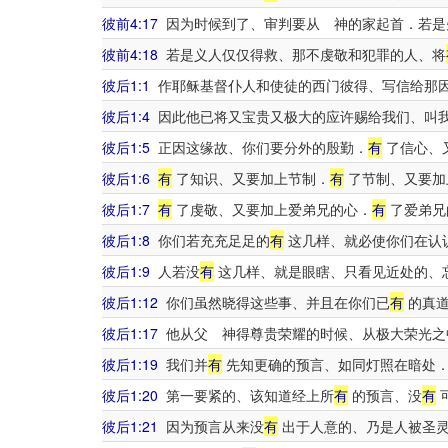
彼前4:17
因为时候到了、审判要从 神的家起首．若是
彼前4:18
若是义人仅仅得救、那不虔敬和犯罪的人、将
彼后1:1
作耶稣基督仆人和使徒的西门彼得、写信给那
彼后1:4
因此他已将又宝贵又极大的应许赐给我们、叫我
彼后1:5
正因这缘故、你们要分外的殷勤．
有
了信心、
彼后1:6
有
了知识、又要加上节制．
有
了节制、又要加
彼后1:7
有
了虔敬、又要加上爱弟兄的心．
有
了爱弟兄
彼后1:8
你们若充充足足的
有
这几样、就必使你们在认
彼后1:9
人若没
有
这几样、就是眼瞎、只看见近处的、
彼后1:12
你们虽然晓得这些事、并且在你们已
有
的真道
彼后1:17
他从父 神得尊贵荣耀的时候、从极大荣光之
彼后1:19
我们并
有
先知更确的预言、如同灯照在暗处．
彼后1:20
第一要紧的、该知道经上所
有
的预言、没
有
彼后1:21
因为预言从来没
有
出于人意的、乃是人被圣