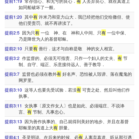
提前1:19
常存信心、和无亏的良心．
有
人丢弃良心、就在真道上
如同船破坏了一般。
提前1:20
其中
有
许米乃和亚力山大．我已经把他们交给撒但、使
他们受责罚、就不再谤渎了。
提前2:5
因为只
有
一位 神、在 神和人中间、只
有
一位中保、
乃是降世为人的基督耶稣。
提前2:10
只要
有
善行．这才与自称是敬 神的女人相宜。
提前3:2
作监督的、必须无可指责、只作一个妇人的丈夫、
有
节
制、自守、端正、乐意接待远人、善于教导．
提前3:7
监督也必须在教外
有
好名声、恐怕被人毁谤、落在魔鬼的
网罗里。
提前3:10
这等人也要先受试验．若没
有
可责之处、然后叫他们作
执事。
提前3:11
女执事〔原文作女人〕也是如此、必须端庄、不说谗
言、
有
节制、凡事忠心。
提前3:13
因为善作执事的、自己就得到美好的地步、并且在基督
耶稣里的真道上大
有
胆量。
提前4:1
圣灵明说、在后来的时候、必
有
人离弃真道、听从那引诱