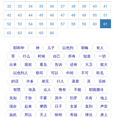
32
33
34
35
36
37
38
39
40
41
42
43
44
45
46
47
48
49
50
51
52
53
54
55
56
57
58
59
60
61
62
63
64
65
66
耶和华
神
儿子
以色列
耶稣
有人
罪
什么
时候
自己
所有
知道
一切
出来
面前
看见
告诉
还有
大卫
犹大
以色列人
祭司
可以
中间
不可
听见
的话
许多
弟兄
仆人
基督
灵
百姓
智慧
埃及
众人
惟有
不能
耶路撒冷
先知
子孙
不要
其中
扫罗
共有
地上
现在
起来
摩西
日子
支派
直到
声音
如此
所以
天上
吩咐
有福
律法
身上