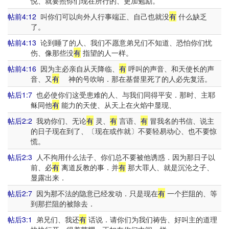
悦、就要照你们现在所行的、更加勉励。
帖前4:12
叫你们可以向外人行事端正、自己也就没
有
什么缺乏
了。
帖前4:13
论到睡了的人、我们不愿意弟兄们不知道、恐怕你们忧
伤、像那些没
有
指望的人一样。
帖前4:16
因为主必亲自从天降临、
有
呼叫的声音、和天使长的声
音、又
有
神的号吹响．那在基督里死了的人必先复活。
帖后1:7
也必使你们这受患难的人、与我们同得平安．那时、主耶
稣同他
有
能力的天使、从天上在火焰中显现、
帖后2:2
我劝你们、无论
有
灵、
有
言语、
有
冒我名的书信、说主
的日子现在到了、〔现在或作就〕不要轻易动心、也不要惊
慌。
帖后2:3
人不拘用什么法子、你们总不要被他诱惑．因为那日子以
前、必
有
离道反教的事．并
有
那大罪人、就是沉沦之子、
显露出来．
帖后2:7
因为那不法的隐意已经发动．只是现在
有
一个拦阻的、等
到那拦阻的被除去．
帖后3:1
弟兄们、我还
有
话说．请你们为我们祷告、好叫主的道理