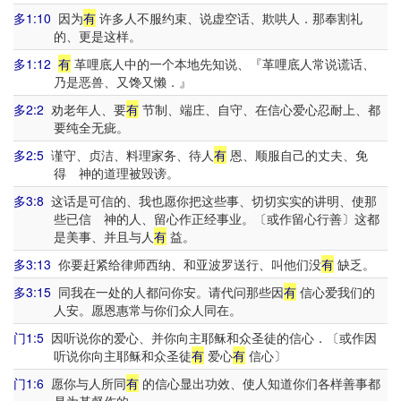
多1:10
因为
有
许多人不服约束、说虚空话、欺哄人．那奉割礼
的、更是这样。
多1:12
有
革哩底人中的一个本地先知说、『革哩底人常说谎话、
乃是恶兽、又馋又懒．』
多2:2
劝老年人、要
有
节制、端庄、自守、在信心爱心忍耐上、都
要纯全无疵。
多2:5
谨守、贞洁、料理家务、待人
有
恩、顺服自己的丈夫、免
得 神的道理被毁谤。
多3:8
这话是可信的、我也愿你把这些事、切切实实的讲明、使那
些已信 神的人、留心作正经事业。〔或作留心行善〕这都
是美事、并且与人
有
益。
多3:13
你要赶紧给律师西纳、和亚波罗送行、叫他们没
有
缺乏。
多3:15
同我在一处的人都问你安。请代问那些因
有
信心爱我们的
人安。愿恩惠常与你们众人同在。
门1:5
因听说你的爱心、并你向主耶稣和众圣徒的信心．〔或作因
听说你向主耶稣和众圣徒
有
爱心
有
信心〕
门1:6
愿你与人所同
有
的信心显出功效、使人知道你们各样善事都