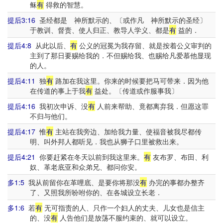
稣
有
得救的智慧。
提后3:16
圣经都是 神所默示的、〔或作凡 神所默示的圣经〕
于教训、督责、使人归正、教导人学义、都是
有
益的．
提后4:8
从此以后、
有
公义的冠冕为我存留、就是按着公义审判的
主到了那日要赐给我的．不但赐给我、也赐给凡爱慕他显现
的人。
提后4:11
独
有
路加在我这里。你来的时候要把马可带来．因为他
在传道的事上于我
有
益处。〔传道或作服事我〕
提后4:16
我初次申诉、没
有
人前来帮助、竟都离弃我．但愿这罪
不归与他们。
提后4:17
惟
有
主站在我旁边、加给我力量、使福音被我尽都传
明、叫外邦人都听见．我也从狮子口里被救出来。
提后4:21
你要赶紧在冬天以前到我这里来。
有
友布罗、布田、利
奴、革老底亚和众弟兄、都问你安。
多1:5
我从前留你在革哩底、是要你将那没
有
办完的事都办整齐
了、又照我所吩咐你的、在各城设立长老．
多1:6
若
有
无可指责的人、只作一个妇人的丈夫、儿女也是信主
的、没
有
人告他们是放荡不服约束的、就可以设立。