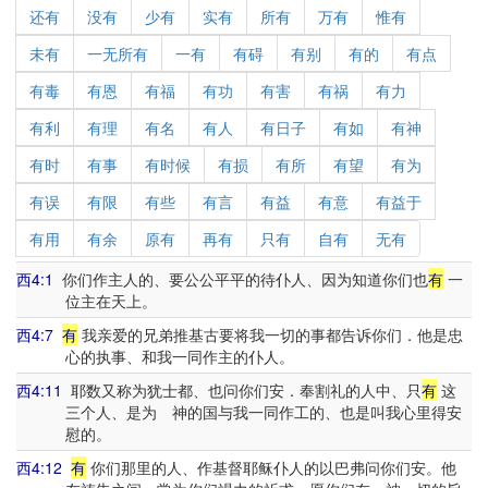
还有
没有
少有
实有
所有
万有
惟有
未有
一无所有
一有
有碍
有别
有的
有点
有毒
有恩
有福
有功
有害
有祸
有力
有利
有理
有名
有人
有日子
有如
有神
有时
有事
有时候
有损
有所
有望
有为
有误
有限
有些
有言
有益
有意
有益于
有用
有余
原有
再有
只有
自有
无有
西4:1
你们作主人的、要公公平平的待仆人、因为知道你们也
有
一
位主在天上。
西4:7
有
我亲爱的兄弟推基古要将我一切的事都告诉你们．他是忠
心的执事、和我一同作主的仆人。
西4:11
耶数又称为犹士都、也问你们安．奉割礼的人中、只
有
这
三个人、是为 神的国与我一同作工的、也是叫我心里得安
慰的。
西4:12
有
你们那里的人、作基督耶稣仆人的以巴弗问你们安。他