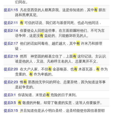
们同在。
提后1:15
凡在亚西亚的人都离弃我、这是你知道的．其中
有
腓吉
路和黑摩其尼。
提后2:11
有
可信的话说、我们若与基督同死、也必与他同活．
提后2:14
你要使众人回想这些事、在主面前嘱咐他们、不可为言
语争辩．这是没
有
益处的、只能败坏听见的人。
提后2:17
他们的话如同毒疮、越烂越大．其中
有
许米乃和腓理
徒．
提后2:19
然而 神坚固的根基立住了．上面
有
这印记说、主认识
谁是他的人．又说、凡称呼主名的人、总要离开不义。
提后2:20
在大户人家、不但
有
金器银器、也
有
木器瓦器．
有
作为
贵重的、
有
作为卑贱的。
提后2:23
惟
有
那愚拙无学问的辩论、总要弃绝．因为知道这等事
是起争竞的。
提后3:1
你该知道、末世必
有
危险的日子来到。
提后3:5
有
敬虔的外貌、却背了敬虔的实意．这等人你要躲开。
提后3:15
并且知道你是从小明白圣经．这圣经能使你因信基督耶