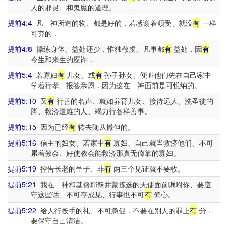
人的邪灵、和鬼魔的道理。
提前4:4
凡 神所造的物、都是好的．若感谢着领受、就没
有
一样
可弃的．
提前4:8
操练身体、益处还少．惟独敬虔、凡事都
有
益处．因
有
今生和来生的应许．
提前5:4
若寡妇
有
儿女、或
有
孙子孙女、便叫他们先在自己家中
学着行孝、报答亲恩．因为这在 神面前是可悦纳的。
提前5:10
又
有
行善的名声、就如养育儿女、接待远人、洗圣徒的
脚、救济遭难的人、竭力行各样善事。
提前5:15
因为已经
有
转去随从撒但的。
提前5:16
信主的妇女、若家中
有
寡妇、自己就当救济他们、不可
累着教会、好使教会能救济那真无倚靠的寡妇。
提前5:19
控告长老的呈子、非
有
两三个见证就不要收。
提前5:21
我在 神和基督耶稣并蒙拣选的天使面前嘱咐你、要遵
守这些话、不可存成见、行事也不可
有
偏心。
提前5:22
给人行按手的礼、不可急促．不要在别人的罪上
有
分．
要保守自己清洁。