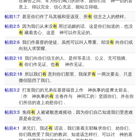
在祷告之间、常为你们竭力的祈求、愿你们在 神一切的旨
意上、得以完全、信心充足、能站立得稳。
帖前1:7
甚至你们作了马其顿和亚该亚、所
有
信主之人的榜样。
帖前2:5
因为我们从来没
有
用过谄媚的话、这是你们知道的．也没
有
藏着贪心、这是 神可以作见证的。
帖前2:6
我们作基督的使徒、虽然可以叫人尊重、却没
有
向你们或
向别人求荣耀、
帖前2:10
我们向你们信主的人、是何等圣洁、公义、无可指摘、
有
你们作见证、也
有
神作见证。
帖前2:18
所以我们
有
意到你们那里、我保罗
有
一两次要去、只是
撒但阻挡了我们。
帖前3:2
打发我们的兄弟在基督福音上作 神执事的提摩太前去、
〔作 神执事的
有
古卷作与 神同工的〕坚固你们、并在你
们所信的道上劝慰你们．
帖前3:3
免得
有
人被诸般患难摇动．因为你们自己知道我们受患难
原是命定的。
帖前4:1
弟兄们、我还
有
话说．我们靠着主耶稣求你们、劝你们、
你们既然受了我们的教训、知道该怎样行、可以讨 神的喜