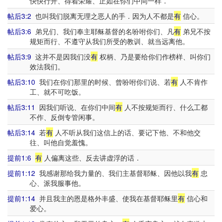
快快行开、得着荣耀、正如在你们中间一样．
帖后3:2
也叫我们脱离无理之恶人的手．因为人不都是
有
信心。
帖后3:6
弟兄们、我们奉主耶稣基督的名吩咐你们、凡
有
弟兄不按
规矩而行、不遵守从我们所受的教训、就当远离他。
帖后3:9
这并不是因我们没
有
权柄、乃是要给你们作榜样、叫你们
效法我们。
帖后3:10
我们在你们那里的时候、曾吩咐你们说、若
有
人不肯作
工、就不可吃饭。
帖后3:11
因我们听说、在你们中间
有
人不按规矩而行、什么工都
不作、反倒专管闲事。
帖后3:14
若
有
人不听从我们这信上的话、要记下他、不和他交
往、叫他自觉羞愧。
提前1:6
有
人偏离这些、反去讲虚浮的话．
提前1:12
我感谢那给我力量的、我们主基督耶稣、因他以我
有
忠
心、派我服事他。
提前1:14
并且我主的恩是格外丰盛、使我在基督耶稣里
有
信心和
爱心。