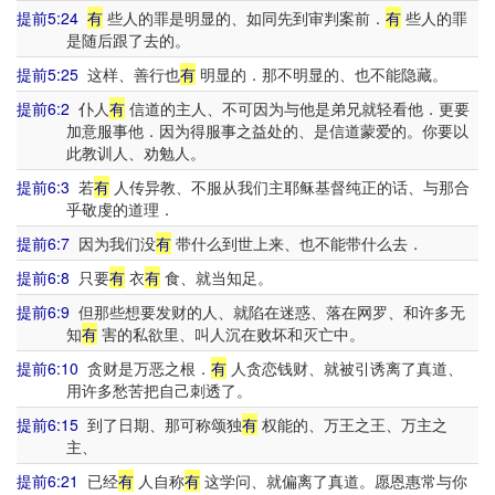
提前5:24
有
些人的罪是明显的、如同先到审判案前．
有
些人的罪
是随后跟了去的。
提前5:25
这样、善行也
有
明显的．那不明显的、也不能隐藏。
提前6:2
仆人
有
信道的主人、不可因为与他是弟兄就轻看他．更要
加意服事他．因为得服事之益处的、是信道蒙爱的。你要以
此教训人、劝勉人。
提前6:3
若
有
人传异教、不服从我们主耶稣基督纯正的话、与那合
乎敬虔的道理．
提前6:7
因为我们没
有
带什么到世上来、也不能带什么去．
提前6:8
只要
有
衣
有
食、就当知足。
提前6:9
但那些想要发财的人、就陷在迷惑、落在网罗、和许多无
知
有
害的私欲里、叫人沉在败坏和灭亡中。
提前6:10
贪财是万恶之根．
有
人贪恋钱财、就被引诱离了真道、
用许多愁苦把自己刺透了。
提前6:15
到了日期、那可称颂独
有
权能的、万王之王、万主之
主、
提前6:21
已经
有
人自称
有
这学问、就偏离了真道。愿恩惠常与你