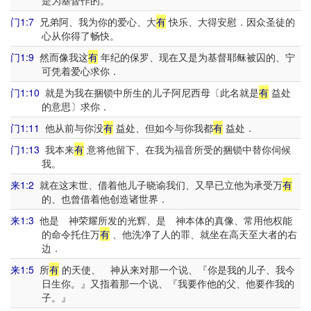
是为基督作的。
门1:7
兄弟阿、我为你的爱心、大
有
快乐、大得安慰．因众圣徒的
心从你得了畅快。
门1:9
然而像我这
有
年纪的保罗、现在又是为基督耶稣被囚的、宁
可凭着爱心求你．
门1:10
就是为我在捆锁中所生的儿子阿尼西母〔此名就是
有
益处
的意思〕求你．
门1:11
他从前与你没
有
益处、但如今与你我都
有
益处．
门1:13
我本来
有
意将他留下、在我为福音所受的捆锁中替你伺候
我。
来1:2
就在这末世、借着他儿子晓谕我们、又早已立他为承受万
有
的、也曾借着他创造诸世界．
来1:3
他是 神荣耀所发的光辉、是 神本体的真像、常用他权能
的命令托住万
有
、他洗净了人的罪、就坐在高天至大者的右
边．
来1:5
所
有
的天使、 神从来对那一个说、『你是我的儿子、我今
日生你。』又指着那一个说、『我要作他的父、他要作我的
子。』