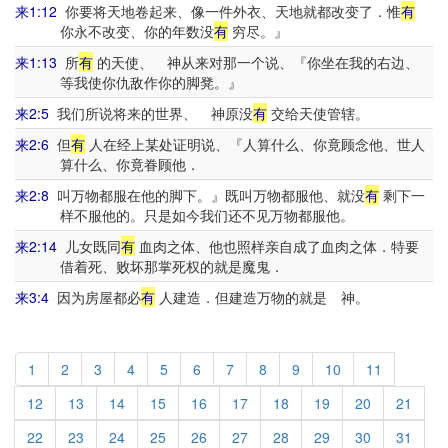
来1:12
你要将天地卷起来、像一件外衣、天地就都改变了．惟
有
你永不改变、你的年数没
有
穷尽。』
来1:13
所
有
的天使、 神从来对那一个说、『你坐在我的右边、
等我使你仇敌作你的脚凳。』
来2:5
我们所说将来的世界、 神原没
有
交给天使管辖。
来2:6
但
有
人在经上某处证明说、『人算什么、你竟顾念他、世人
算什么、你竟眷顾他．
来2:8
叫万物都服在他的脚下。』既叫万物都服他、就没
有
剩下一
样不服他的。只是如今我们还不见万物都服他。
来2:14
儿女既同
有
血肉之体、他也照样亲自成了血肉之体．特要
借着死、败坏那掌死权的就是魔鬼．
来3:4
因为房屋都必
有
人建造．但建造万物的就是 神。
1
2
3
4
5
6
7
8
9
10
11
12
13
14
15
16
17
18
19
20
21
22
23
24
25
26
27
28
29
30
31