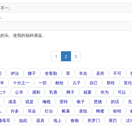
口不一。
除。
的头、使我的福杯满溢。
1
2
3
司
伊法
腰子
舍客勒
罪
羊羔
圣所
不可
羊
十分之一
一切
献给
儿子
自己
祭牲
亚伦
七十
公羊
调和
乳香
网子
就要
作为
可以
成圣
或是
橄榄
罢特
银子
焚烧
的话
无
人
许多
耳朵
灯台
帐幕
喜悦
蜂蜜
吩咐
撒母耳
如此
器具
地上
食物
所罗门
尾巴
洁