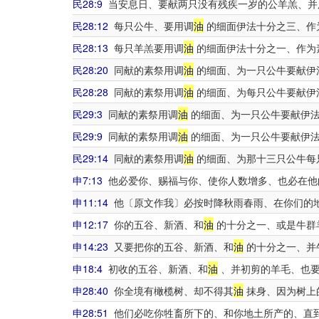
民28:9
当安息日、要献两只没有残疾一岁的公羊羔、并
民28:12
每只公牛、要用调
油
的细面伊法十分之三、作
民28:13
每只羊羔要用调
油
的细面伊法十分之一、作为
民28:20
同献的素祭用调
油
的细面、为一只公牛要献伊
民28:28
同献的素祭用调
油
的细面、为每只公牛要献伊
民29:3
同献的素祭用调
油
的细面、为一只公牛要献伊法
民29:9
同献的素祭用调
油
的细面、为一只公牛要献伊法
民29:14
同献的素祭用调
油
的细面、为那十三只公牛每
申7:13
他必爱你、赐福与你、使你人数增多、也必在他
申11:14
他〔原文作我〕必按时降秋雨春雨、在你们的
申12:17
你的五谷、新酒、和
油
的十分之一、或是牛群
申14:23
又要把你的五谷、新酒、和
油
的十分之一、并
申18:4
初收的五谷、新酒、和
油
、并初剪的羊毛、也
申28:40
你全境有橄榄树、却不得其
油
抹身、因为树上
申28:51
他们必吃你牲畜所下的、和你地土所产的、直