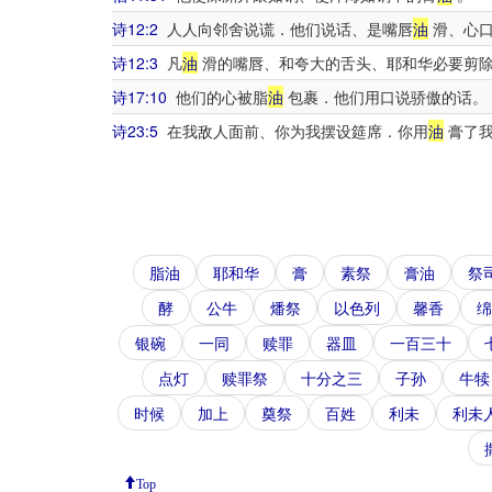
诗12:2
人人向邻舍说谎．他们说话、是嘴唇
油
滑、心
诗12:3
凡
油
滑的嘴唇、和夸大的舌头、耶和华必要剪
诗17:10
他们的心被脂
油
包裹．他们用口说骄傲的话。
诗23:5
在我敌人面前、你为我摆设筵席．你用
油
膏了我
脂油
耶和华
膏
素祭
膏油
祭
酵
公牛
燔祭
以色列
馨香
绵
银碗
一同
赎罪
器皿
一百三十
点灯
赎罪祭
十分之三
子孙
牛犊
时候
加上
奠祭
百姓
利未
利未
Top