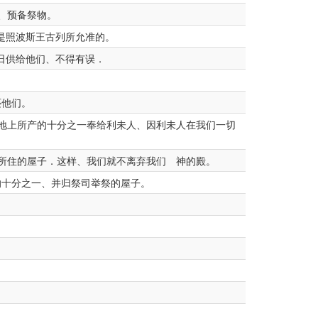
、预备祭物。
是照波斯王古列所允准的。
日供给他们、不得有误．
还他们。
地上所产的十分之一奉给利未人、因利未人在我们一切
所住的屋子．这样、我们就不离弃我们 神的殿。
十分之一、并归祭司举祭的屋子。
．