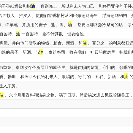
的子孙献燔祭和脂
油
、直到晚上．所以利未人为自己、和祭司亚伦的子孙
给西顿人、推罗人、使他们将香柏树从利巴嫩运到海里、浮海运到约帕、
羊、绵羊羔、并所用的麦子、盐、酒、
油
、都要照耶路撒冷祭司的话、每
百罢特、
油
一百罢特、盐不计其数、也要给他。
房屋、并向他们所取的银钱、粮食、新酒、和
油
、百分之一的利息都归
初熟的果子、新酒、与
油
、奉给祭司、收在我们 神殿的库房里、把我们
为举祭、奉到收存圣所器皿的屋子里、就是供职的祭司、守门的、歌唱的
香、器皿、和照命令供给利未人、歌唱的、守门的、五谷、新酒、和
油
的
送入库房。
油
、六个月用香料和洁身之物、满了日期、然后挨次进去见亚哈随鲁王