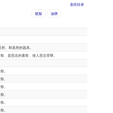
圣经目录
犹疑
油饼
圣所、和圣所的器具。
素祭、是思念的素祭、使人思念罪孽。
素祭。
素祭。
素祭。
素祭。
素祭。
素祭。