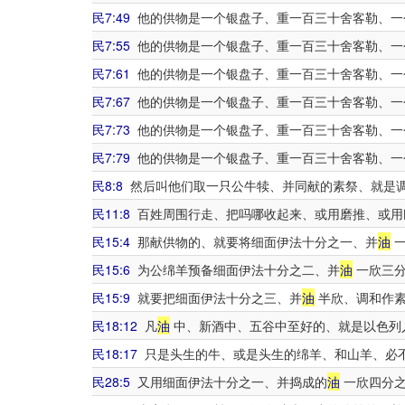
民7:49
他的供物是一个银盘子、重一百三十舍客勒、一
民7:55
他的供物是一个银盘子、重一百三十舍客勒、一
民7:61
他的供物是一个银盘子、重一百三十舍客勒、一
民7:67
他的供物是一个银盘子、重一百三十舍客勒、一
民7:73
他的供物是一个银盘子、重一百三十舍客勒、一
民7:79
他的供物是一个银盘子、重一百三十舍客勒、一
民8:8
然后叫他们取一只公牛犊、并同献的素祭、就是
民11:8
百姓周围行走、把吗哪收起来、或用磨推、或用
民15:4
那献供物的、就要将细面伊法十分之一、并
油
一
民15:6
为公绵羊预备细面伊法十分之二、并
油
一欣三分
民15:9
就要把细面伊法十分之三、并
油
半欣、调和作素
民18:12
凡
油
中、新酒中、五谷中至好的、就是以色列
民18:17
只是头生的牛、或是头生的绵羊、和山羊、必
民28:5
又用细面伊法十分之一、并捣成的
油
一欣四分之