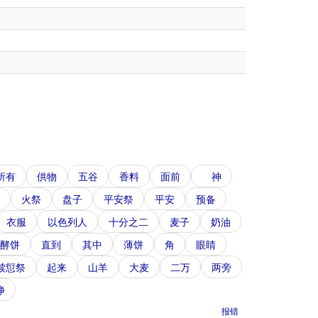
所有
供物
五谷
香料
面前
神
火祭
盘子
平安祭
平安
预备
衣服
以色列人
十分之二
麦子
奶油
酵饼
直到
其中
薄饼
角
眼睛
赎愆祭
起来
山羊
大麦
二万
两旁
净
报错