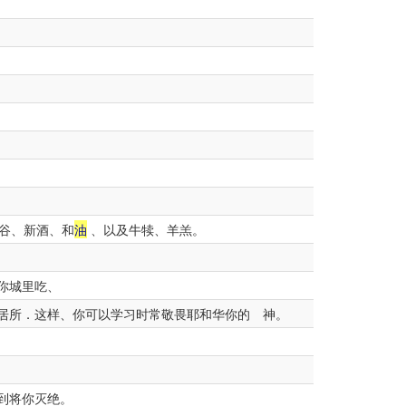
谷、新酒、和
油
、以及牛犊、羊羔。
你城里吃、
居所．这样、你可以学习时常敬畏耶和华你的 神。
到将你灭绝。