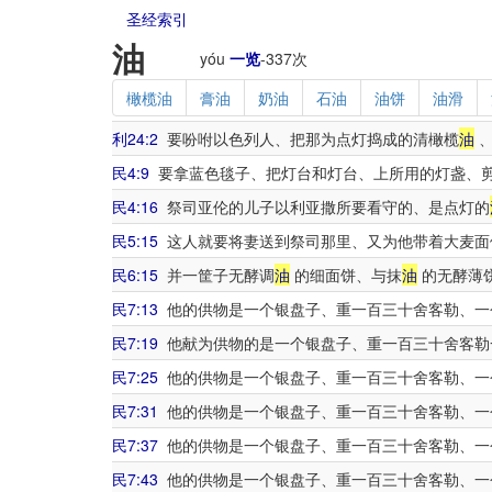
圣经索引
油
yóu
一览
-
337
次
橄榄油
膏油
奶油
石油
油饼
油滑
利24:2
要吩咐以色列人、把那为点灯捣成的清橄榄
油
、
民4:9
要拿蓝色毯子、把灯台和灯台、上所用的灯盏、
民4:16
祭司亚伦的儿子以利亚撒所要看守的、是点灯的
民5:15
这人就要将妻送到祭司那里、又为他带着大麦面
民6:15
并一筐子无酵调
油
的细面饼、与抹
油
的无酵薄
民7:13
他的供物是一个银盘子、重一百三十舍客勒、一
民7:19
他献为供物的是一个银盘子、重一百三十舍客勒
民7:25
他的供物是一个银盘子、重一百三十舍客勒、一
民7:31
他的供物是一个银盘子、重一百三十舍客勒、一
民7:37
他的供物是一个银盘子、重一百三十舍客勒、一
民7:43
他的供物是一个银盘子、重一百三十舍客勒、一