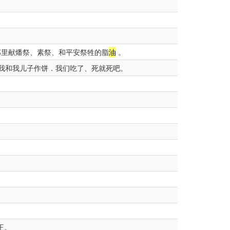
那里献燔祭、素祭、和平安祭牲的脂
油
。
我和我儿子作饼．我们吃了、死就死吧。
王。