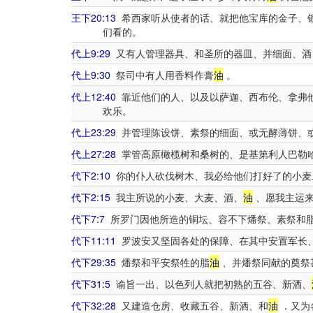
王下20:13
希西家听从使者的话、就把他宝库的金子、
们看的。
代上9:29
又有人管理器具、和圣所的器皿、并细面、酒
代上9:30
祭司中有人用香料作膏
油
。
代上12:40
靠近他们的人、以及以萨迦、西布伦、拿弗
欢乐。
代上23:29
并管理陈设饼、素祭的细面、或无酵薄饼、
代上27:28
掌管高原橄榄树和桑树的、是基第利人巴勒
代下2:10
你的仆人砍伐树木、我必给他们打好了的小麦
代下2:15
我主所说的小麦、大麦、酒、
油
、愿我主运
代下7:7
所罗门因他所造的铜坛、容不下燔祭、素祭和
代下11:11
罗波安又坚固各处的保障、在其中安置军长
代下29:35
燔祭和平安祭牲的脂
油
、并燔祭同献的奠祭
代下31:5
谕旨一出、以色列人就把初熟的五谷、新酒、
代下32:28
又建造仓房、收藏五谷、新酒、和
油
．又为