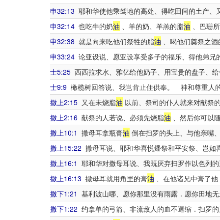
申32:13
耶和华使他乘驾地的高处、得吃田间的土产、
申32:14
也吃牛的奶
油
、羊的奶、羊羔的脂
油
、巴珊所
申32:38
就是向来吃他们祭牲的脂
油
、喝他们奠祭之酒
申33:24
论亚设说、愿亚设享受多子的福乐、得他弟兄
士5:25
西西拉求水、雅亿给他奶子、用宝贵的盘子、给
士9:9
橄榄树回答说、我岂肯止住供奉。 神和尊重人
撒上2:15
又在未烧脂
油
以前、祭司的仆人就来对献祭的
撒上2:16
献祭的人若说、必须先烧脂
油
、然后你可以随
撒上10:1
撒母耳拿瓶膏
油
倒在扫罗的头上、与他亲嘴、
撒上15:22
撒母耳说、耶和华喜悦燔祭和平安祭、岂如
撒上16:1
耶和华对撒母耳说、我既厌弃扫罗作以色列的
撒上16:13
撒母耳就用角里的膏
油
、在他诸兄中膏了他
撒下1:21
基利波山哪、愿你那里没有雨露．愿你田地无
撒下1:22
约拿单的弓箭、非流敌人的血不退缩．扫罗的