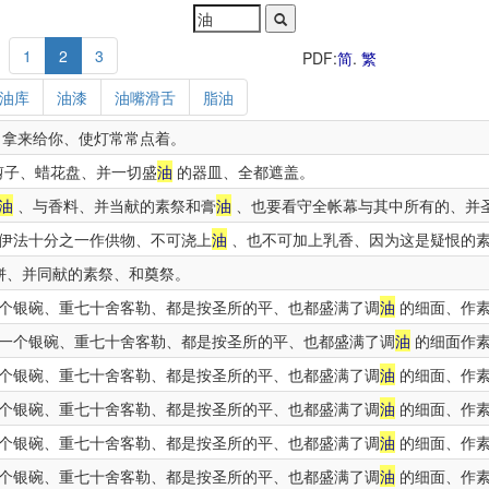
1
2
3
PDF:
简
.
繁
油库
油漆
油嘴滑舌
脂油
拿来给你、使灯常常点着。
剪子、蜡花盘、并一切盛
油
的器皿、全都遮盖。
油
、与香料、并当献的素祭和膏
油
、也要看守全帐幕与其中所有的、并
伊法十分之一作供物、不可浇上
油
、也不可加上乳香、因为这是疑恨的
饼、并同献的素祭、和奠祭。
个银碗、重七十舍客勒、都是按圣所的平、也都盛满了调
油
的细面、作
一个银碗、重七十舍客勒、都是按圣所的平、也都盛满了调
油
的细面作
个银碗、重七十舍客勒、都是按圣所的平、也都盛满了调
油
的细面、作
个银碗、重七十舍客勒、都是按圣所的平、也都盛满了调
油
的细面、作
个银碗、重七十舍客勒、都是按圣所的平、也都盛满了调
油
的细面、作
个银碗、重七十舍客勒、都是按圣所的平、也都盛满了调
油
的细面、作