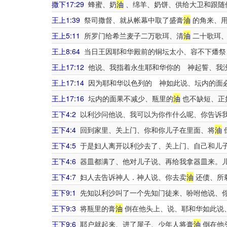
撒下17:29
蜂蜜、奶
油
、绵羊、奶饼、供给大卫和跟随
王上1:39
祭司撒督、就从帐幕中取了盛膏
油
的角来、用
王上5:11
所罗门给希兰麦子二万歌珥、清
油
二十歌珥、
王上8:64
当日王因耶和华殿前的铜坛太小、容不下燔祭
王上17:12
他说、我指着永生耶和华你的 神起誓、我
王上17:14
因为耶和华以色列的 神如此说、坛内的面
王上17:16
坛内的面果不减少、瓶里的
油
也不缺短、正
王下4:2
以利沙问他说、我可以为你作什么呢、你告诉
王下4:4
回到家里、关上门、你和你儿子在里面、将
油
王下4:5
于是妇人离开以利沙去了、关上门、自己和儿
王下4:6
器皿都满了、他对儿子说、再给我拿器皿来。
王下4:7
妇人去告诉神人．神人说、你去卖
油
还债、所
王下9:1
先知以利沙叫了一个先知门徒来、吩咐他说、
王下9:3
将瓶里的膏
油
倒在他头上、说、耶和华如此说
王下9:6
耶户就起来、进了屋子、少年人将膏
油
倒在他