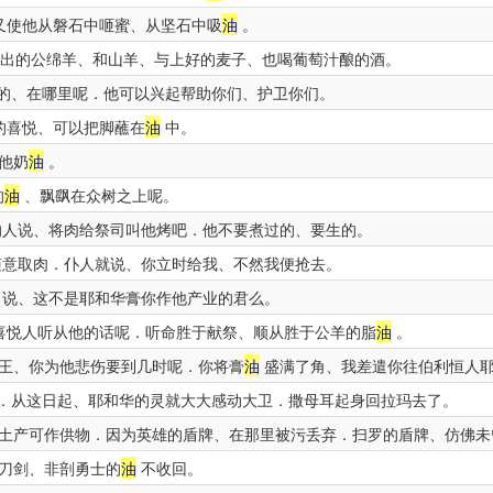
又使他从磐石中咂蜜、从坚石中吸
油
。
出的公绵羊、和山羊、与上好的麦子、也喝葡萄汁酿的酒。
的、在哪里呢．他可以兴起帮助你们、护卫你们。
的喜悦、可以把脚蘸在
油
中。
他奶
油
。
的
油
、飘飖在众树之上呢。
人说、将肉给祭司叫他烤吧．他不要煮过的、要生的。
意取肉．仆人就说、你立时给我、不然我便抢去。
说、这不是耶和华膏你作他产业的君么。
喜悦人听从他的话呢．听命胜于献祭、顺从胜于公羊的脂
油
。
王、你为他悲伤要到几时呢．你将膏
油
盛满了角、我差遣你往伯利恒人耶
．从这日起、耶和华的灵就大大感动大卫．撒母耳起身回拉玛去了。
土产可作供物．因为英雄的盾牌、在那里被污丢弃．扫罗的盾牌、仿佛未
刀剑、非剖勇士的
油
不收回。