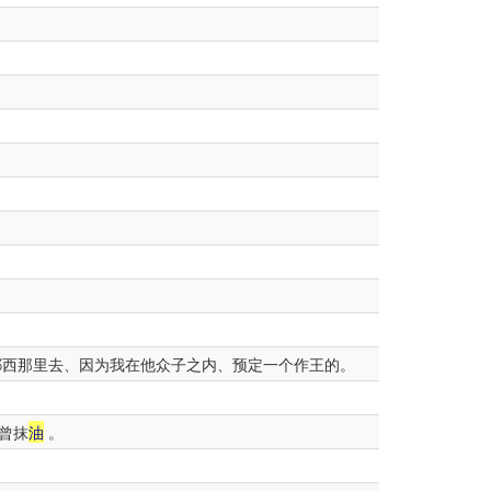
西那里去、因为我在他众子之内、预定一个作王的。
曾抹
油
。