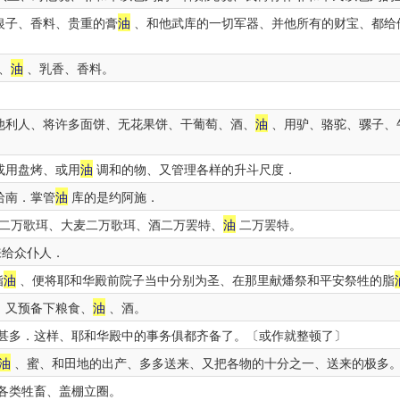
银子、香料、贵重的膏
油
、和他武库的一切军器、并他所有的财宝、都给
、
油
、乳香、香料。
他利人、将许多面饼、无花果饼、干葡萄、酒、
油
、用驴、骆驼、骡子、
或用盘烤、或用
油
调和的物、又管理各样的升斗尺度．
哈南．掌管
油
库的是约阿施．
二万歌珥、大麦二万歌珥、酒二万罢特、
油
二万罢特。
来给众仆人．
脂
油
、便将耶和华殿前院子当中分别为圣、在那里献燔祭和平安祭牲的脂
、又预备下粮食、
油
、酒。
甚多．这样、耶和华殿中的事务俱都齐备了。〔或作就整顿了〕
油
、蜜、和田地的出产、多多送来、又把各物的十分之一、送来的极多
各类牲畜、盖棚立圈。