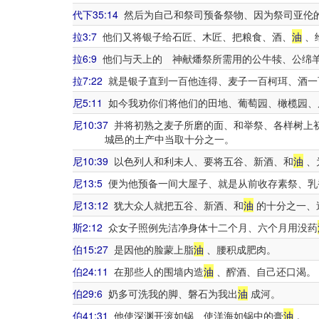
代下35:14
然后为自己和祭司预备祭物、因为祭司亚伦
拉3:7
他们又将银子给石匠、木匠、把粮食、酒、
油
、
拉6:9
他们与天上的 神献燔祭所需用的公牛犊、公绵
拉7:22
就是银子直到一百他连得、麦子一百柯珥、酒一
尼5:11
如今我劝你们将他们的田地、葡萄园、橄榄园、
尼10:37
并将初熟之麦子所磨的面、和举祭、各样树上
城邑的土产中当取十分之一。
尼10:39
以色列人和利未人、要将五谷、新酒、和
油
、
尼13:5
便为他预备一间大屋子、就是从前收存素祭、乳
尼13:12
犹大众人就把五谷、新酒、和
油
的十分之一、
斯2:12
众女子照例先洁净身体十二个月、六个月用没药
伯15:27
是因他的脸蒙上脂
油
、腰积成肥肉。
伯24:11
在那些人的围墙内造
油
、醡酒、自己还口渴。
伯29:6
奶多可洗我的脚、磐石为我出
油
成河。
伯41:31
他使深渊开滚如锅、使洋海如锅中的膏
油
。