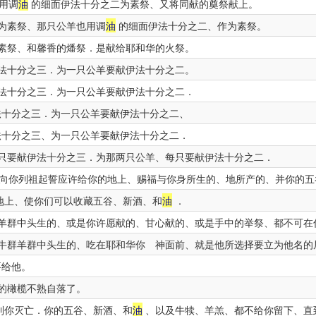
用调
油
的细面伊法十分之二为素祭、又将同献的奠祭献上。
为素祭、那只公羊也用调
油
的细面伊法十分之二、作为素祭。
素祭、和馨香的燔祭．是献给耶和华的火祭。
法十分之三．为一只公羊要献伊法十分之二。
法十分之三．为一只公羊要献伊法十分之二．
十分之三．为一只公羊要献伊法十分之二、
十分之三、为一只公羊要献伊法十分之二．
只要献伊法十分之三．为那两只公羊、每只要献伊法十分之二．
向你列祖起誓应许给你的地上、赐福与你身所生的、地所产的、并你的五
地上、使你们可以收藏五谷、新酒、和
油
．
羊群中头生的、或是你许愿献的、甘心献的、或是手中的举祭、都不可在
牛群羊群中头生的、吃在耶和华你 神面前、就是他所选择要立为他名的
要给他。
的橄榄不熟自落了。
到你灭亡．你的五谷、新酒、和
油
、以及牛犊、羊羔、都不给你留下、直