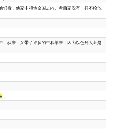
他们看．他家中和他全国之内、希西家没有一样不给他
牛、驮来、又带了许多的牛和羊来．因为以色列人甚是
油
。
。