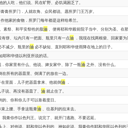
他的人吃．他们说、民在旷野、必饥渴困乏了。
膏膏所罗门．人就吹角、众民都说、愿所罗门王万岁。
作他家的食物．所罗门每年都是这样给希兰。
、素祭、和平安祭牲的脂
油
、便将耶和华殿前院子当中、分别为圣、在
没有饼、坛内只有一把面、瓶里只有一点
油
．我现在找两根柴、回家要为
必不减少、瓶里的
油
必不缺短、直到耶和华使雨降在地上的日子。
如耶和华借以利亚所说的话。
我．你家里有什么、他说、婢女家中、除了一瓶
油
之外、没有什么。
倒在所有的器皿里、倒满了的放在一边。
子在里面．儿子把器皿拿来、他就倒
油
．
儿子说、再没有器皿了、
油
就止住了。
剩的、你和你儿子可以靠着度日。
你束上腰、手拿这瓶膏
油
、往基列的拉末去。
、我膏你作以色列王。说完了、就开门逃跑、不要迟延。
头上、对他说、耶和华以色列的 神如此说、我膏你作耶和华民以色列的