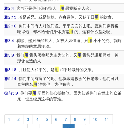
雅2:4
这岂不是你们偏心待人、
用
恶意断定人么。
雅2:15
若是弟兄、或是姐妹、赤身露体、又缺了日
用
的饮食、
雅2:16
你们中间有人对他们说、平平安安的去吧、愿你们穿得暖
吃得饱．却不给他们身体所需
用
的、这有什么益处呢。
雅3:4
看哪、船只虽然甚大、又被大风催逼、只
用
小小的舵、就随
着掌舵的意思转动。
雅3:9
我们
用
舌头颂赞那为主为父的、又
用
舌头咒诅那照着 神
形像被造的人．
雅3:18
并且使人和平的、是
用
和平所栽种的义果。
雅5:14
你们中间有病了的呢、他就该请教会的长老来．他们可以
奉主的名
用
油抹他、为他祷告．
彼前5:9
你们要
用
坚固的信心抵挡他、因为知道你们在世上的众弟
兄、也是经历这样的苦难。
1
2
3
4
5
6
7
8
9
10
11