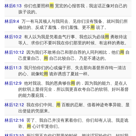
林后6:13
你们也要照样
用
宽宏的心报答我．我这话正像对自己的
孩子说的。
林后9:4
万一有马其顿人与我同去、见你们没有预备、就叫我们所
确信的、反成了羞愧．你们羞愧、更不
用
说了。
林后10:2
有人以为我是凭着血气行事、我也以为必须
用
勇敢待这
等人、求你们不要叫我在你们那里的时候、有这样的勇敢。
林后10:12
因为我们不敢将自己和那自荐的人同列相比．他们
用
自
己度量自己、
用
自己比较自己、乃是不通达的。
林后11:3
我只怕你们的心或偏于邪、失去那向基督所存纯一清洁
的心、就像蛇
用
诡诈诱惑了夏娃一样。
林后12:9
他对我说、我的恩典够你
用
的．因为我的能力、是在人
的软弱上显得完全．所以我更喜欢夸自己的软弱、好叫基督
的能力覆庇我．
林后12:12
我在你们中间、
用
百般的忍耐、借着神迹奇事异能、显
出使徒的凭据来。
林后12:16
罢了、我自己并没有累着你们、你们却有人说、我是诡
诈、
用
心计牢笼你们。
林后13:10
所以我不在你们那里的时候、把这话写给你们、好叫我