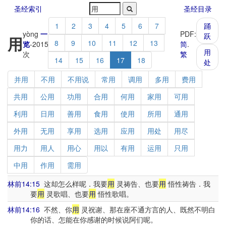
圣经索引
圣经目录
1
2
3
4
5
6
7
踊
yòng
一
PDF:
跃
用
8
9
10
11
12
13
览
-
2015
简
.
用
次
繁
14
15
16
17
18
处
并用
不用
不用说
常用
调用
多用
费用
共用
公用
功用
合用
何用
家用
可用
利用
日用
善用
食用
使用
所用
通用
外用
无用
享用
选用
应用
用处
用尽
用力
用人
用心
用以
有用
运用
只用
中用
作用
需用
林前14:15
这却怎么样呢．我要
用
灵祷告、也要
用
悟性祷告．我
要
用
灵歌唱、也要
用
悟性歌唱。
林前14:16
不然、你
用
灵祝谢、那在座不通方言的人、既然不明白
你的话、怎能在你感谢的时候说阿们呢。