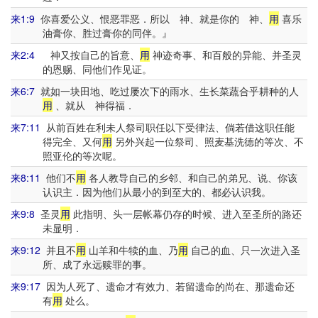
来1:9
你喜爱公义、恨恶罪恶．所以 神、就是你的 神、
用
喜乐
油膏你、胜过膏你的同伴。』
来2:4
神又按自己的旨意、
用
神迹奇事、和百般的异能、并圣灵
的恩赐、同他们作见证。
来6:7
就如一块田地、吃过屡次下的雨水、生长菜蔬合乎耕种的人
用
、就从 神得福．
来7:11
从前百姓在利未人祭司职任以下受律法、倘若借这职任能
得完全、又何
用
另外兴起一位祭司、照麦基洗德的等次、不
照亚伦的等次呢。
来8:11
他们不
用
各人教导自己的乡邻、和自己的弟兄、说、你该
认识主．因为他们从最小的到至大的、都必认识我。
来9:8
圣灵
用
此指明、头一层帐幕仍存的时候、进入至圣所的路还
未显明．
来9:12
并且不
用
山羊和牛犊的血、乃
用
自己的血、只一次进入圣
所、成了永远赎罪的事。
来9:17
因为人死了、遗命才有效力、若留遗命的尚在、那遗命还
有
用
处么。