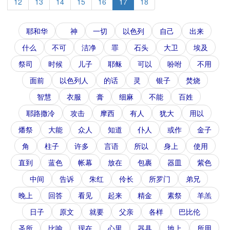
12
13
14
15
16
17
18
耶和华
神
一切
以色列
自己
出来
什么
不可
洁净
罪
石头
大卫
埃及
祭司
时候
儿子
耶稣
可以
吩咐
不用
面前
以色列人
的话
灵
银子
焚烧
智慧
衣服
膏
细麻
不能
百姓
耶路撒冷
攻击
摩西
有人
犹大
用以
燔祭
大能
众人
知道
仆人
或作
金子
角
柱子
许多
言语
所以
身上
使用
直到
蓝色
帐幕
放在
包裹
器皿
紫色
中间
告诉
朱红
伶长
所罗门
弟兄
晚上
回答
看见
起来
精金
素祭
羊羔
日子
原文
就要
父亲
各样
巴比伦
圣所
比喻
现在
心里
器具
地上
所用