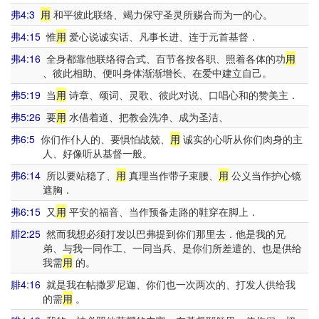
弗4:3
用
和平彼此联络、竭力保守圣灵所赐合而为一的心。
弗4:15
惟
用
爱心说诚实话、凡事长进、连于元首基督．
弗4:16
全身都靠他联络得合式、百节各按各职、照着各体的功
用
、彼此相助、便叫身体渐渐增长、在爱中建立自己。
弗5:19
当
用
诗章、颂词、灵歌、彼此对说、口唱心和的赞美主．
弗5:26
要
用
水借着道、把教会洗净、成为圣洁、
弗6:5
你们作仆人的、要惧怕战兢、
用
诚实的心听从你们肉身的主
人、好像听从基督一般。
弗6:14
所以要站稳了、
用
真理当作带子束腰、
用
公义当作护心镜
遮胸．
弗6:15
又
用
平安的福音、当作预备走路的鞋穿在脚上．
腓2:25
然而我想必须打发以巴弗提到你们那里去．他是我的兄
弟、与我一同作工、一同当兵、是你们所差遣的、也是供给
我需
用
的。
腓4:16
就是我在帖撒罗尼迦、你们也一次两次的、打发人供给我
的需
用
。