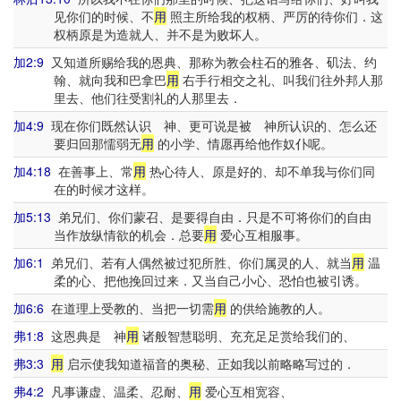
见你们的时候、不
用
照主所给我的权柄、严厉的待你们．这
权柄原是为造就人、并不是为败坏人。
加2:9
又知道所赐给我的恩典、那称为教会柱石的雅各、矶法、约
翰、就向我和巴拿巴
用
右手行相交之礼、叫我们往外邦人那
里去、他们往受割礼的人那里去．
加4:9
现在你们既然认识 神、更可说是被 神所认识的、怎么还
要归回那懦弱无
用
的小学、情愿再给他作奴仆呢。
加4:18
在善事上、常
用
热心待人、原是好的、却不单我与你们同
在的时候才这样。
加5:13
弟兄们、你们蒙召、是要得自由．只是不可将你们的自由
当作放纵情欲的机会．总要
用
爱心互相服事。
加6:1
弟兄们、若有人偶然被过犯所胜、你们属灵的人、就当
用
温
柔的心、把他挽回过来．又当自己小心、恐怕也被引诱。
加6:6
在道理上受教的、当把一切需
用
的供给施教的人。
弗1:8
这恩典是 神
用
诸般智慧聪明、充充足足赏给我们的、
弗3:3
用
启示使我知道福音的奥秘、正如我以前略略写过的．
弗4:2
凡事谦虚、温柔、忍耐、
用
爱心互相宽容、