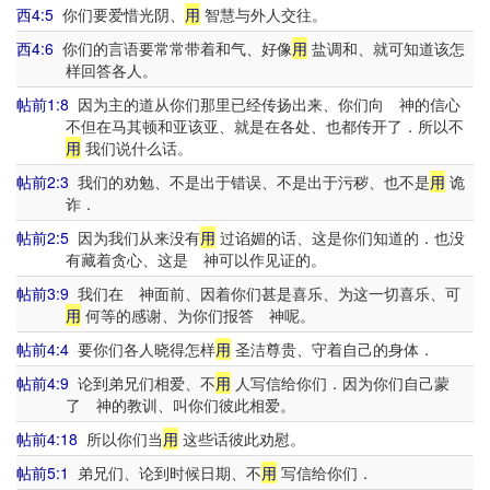
西4:5
你们要爱惜光阴、
用
智慧与外人交往。
西4:6
你们的言语要常常带着和气、好像
用
盐调和、就可知道该怎
样回答各人。
帖前1:8
因为主的道从你们那里已经传扬出来、你们向 神的信心
不但在马其顿和亚该亚、就是在各处、也都传开了．所以不
用
我们说什么话。
帖前2:3
我们的劝勉、不是出于错误、不是出于污秽、也不是
用
诡
诈．
帖前2:5
因为我们从来没有
用
过谄媚的话、这是你们知道的．也没
有藏着贪心、这是 神可以作见证的。
帖前3:9
我们在 神面前、因着你们甚是喜乐、为这一切喜乐、可
用
何等的感谢、为你们报答 神呢。
帖前4:4
要你们各人晓得怎样
用
圣洁尊贵、守着自己的身体．
帖前4:9
论到弟兄们相爱、不
用
人写信给你们．因为你们自己蒙
了 神的教训、叫你们彼此相爱。
帖前4:18
所以你们当
用
这些话彼此劝慰。
帖前5:1
弟兄们、论到时候日期、不
用
写信给你们．