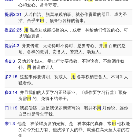
心和爱心、常常守着。
提后2:21
人若自洁、脱离卑贱的事、就必作贵重的器皿、成为圣
洁、合乎主
用
、预备行各样的善事。
提后2:25
用
温柔劝戒那抵挡的人．或者 神给他们悔改的心、可
以明白真道．
提后4:2
务要传道．无论得时不得时、总要专心、并
用
百般的忍
耐、各样的教训、责备人、警戒人、劝勉人。
多2:3
又劝老年妇人、举止行动要恭敬、不说谗言、不给酒作奴
仆、
用
善道教训人．
多2:15
这些事你要讲明、劝戒人、
用
各等权柄责备人。不可叫人
轻看你。
多3:14
并且我们的人要学习正经事业、〔或作要学习行善〕预备
所需
用
的、免得不结果子。
门1:19
我必偿还．这是我保罗亲笔写的．我并不
用
对你说、连你
自己也是亏欠于我。
来1:3
他是 神荣耀所发的光辉、是 神本体的真像、常
用
他权能
的命令托住万有、他洗净了人的罪、就坐在高天至大者的右
边．