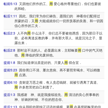
帖前5:13
又因他们所作的工、
用
爱心格外尊重他们．你们也要彼
此和睦。
帖后1:11
因此、我们常为你们祷告、愿我们的 神看你们配得过
所蒙的召．又
用
大能成就你们一切所羡慕的良善、和一切因
信心所作的工夫．
帖后2:3
人不拘
用
什么法子、你们总不要被他诱惑．因为那日子以
前、必有离道反教的事．并有那大罪人、就是沉沦之子、显
露出来．
帖后2:8
那时这不法的人、必显露出来．主耶稣要
用
口中的气灭绝
他、
用
降临的荣光废掉他。
提前1:8
我们知道律法原是好的、只要人
用
得合宜．
提前5:23
因你胃口不清、屡次患病、再不要照常喝水、可以稍微
用
点酒。
提前6:10
贪财是万恶之根．有人贪恋钱财、就被引诱离了真道、
用
许多愁苦把自己刺透了。
提后1:3
我感谢 神、就是我接续祖先、
用
清洁的良心所事奉的
神、祈祷的时候、不住的想念你、
提后1:13
你从我听的那纯正话语的规模、要
用
在基督耶稣里的信