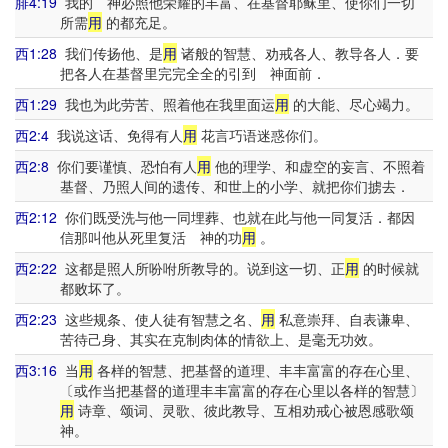
腓4:19
我的 神必照他荣耀的丰富、在基督耶稣里、使你们一切
所需
用
的都充足。
西1:28
我们传扬他、是
用
诸般的智慧、劝戒各人、教导各人．要
把各人在基督里完完全全的引到 神面前．
西1:29
我也为此劳苦、照着他在我里面运
用
的大能、尽心竭力。
西2:4
我说这话、免得有人
用
花言巧语迷惑你们。
西2:8
你们要谨慎、恐怕有人
用
他的理学、和虚空的妄言、不照着
基督、乃照人间的遗传、和世上的小学、就把你们掳去．
西2:12
你们既受洗与他一同埋葬、也就在此与他一同复活．都因
信那叫他从死里复活 神的功
用
。
西2:22
这都是照人所吩咐所教导的。说到这一切、正
用
的时候就
都败坏了。
西2:23
这些规条、使人徒有智慧之名、
用
私意崇拜、自表谦卑、
苦待己身、其实在克制肉体的情欲上、是毫无功效。
西3:16
当
用
各样的智慧、把基督的道理、丰丰富富的存在心里、
〔或作当把基督的道理丰丰富富的存在心里以各样的智慧〕
用
诗章、颂词、灵歌、彼此教导、互相劝戒心被恩感歌颂
神。