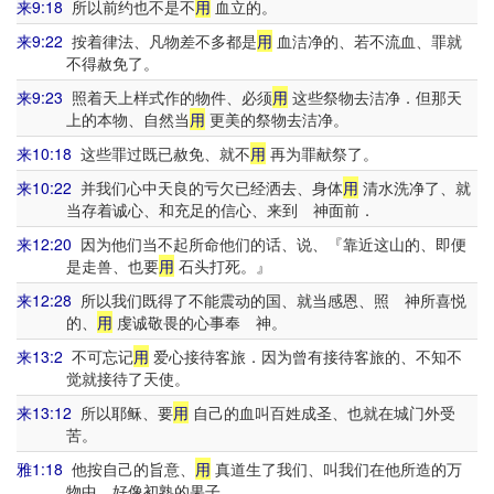
来9:18
所以前约也不是不
用
血立的。
来9:22
按着律法、凡物差不多都是
用
血洁净的、若不流血、罪就
不得赦免了。
来9:23
照着天上样式作的物件、必须
用
这些祭物去洁净．但那天
上的本物、自然当
用
更美的祭物去洁净。
来10:18
这些罪过既已赦免、就不
用
再为罪献祭了。
来10:22
并我们心中天良的亏欠已经洒去、身体
用
清水洗净了、就
当存着诚心、和充足的信心、来到 神面前．
来12:20
因为他们当不起所命他们的话、说、『靠近这山的、即便
是走兽、也要
用
石头打死。』
来12:28
所以我们既得了不能震动的国、就当感恩、照 神所喜悦
的、
用
虔诚敬畏的心事奉 神。
来13:2
不可忘记
用
爱心接待客旅．因为曾有接待客旅的、不知不
觉就接待了天使。
来13:12
所以耶稣、要
用
自己的血叫百姓成圣、也就在城门外受
苦。
雅1:18
他按自己的旨意、
用
真道生了我们、叫我们在他所造的万
物中、好像初熟的果子。