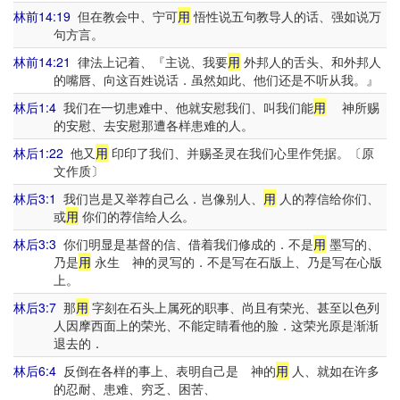
林前14:19
但在教会中、宁可
用
悟性说五句教导人的话、强如说万
句方言。
林前14:21
律法上记着、『主说、我要
用
外邦人的舌头、和外邦人
的嘴唇、向这百姓说话．虽然如此、他们还是不听从我。』
林后1:4
我们在一切患难中、他就安慰我们、叫我们能
用
神所赐
的安慰、去安慰那遭各样患难的人。
林后1:22
他又
用
印印了我们、并赐圣灵在我们心里作凭据。〔原
文作质〕
林后3:1
我们岂是又举荐自己么．岂像别人、
用
人的荐信给你们、
或
用
你们的荐信给人么。
林后3:3
你们明显是基督的信、借着我们修成的．不是
用
墨写的、
乃是
用
永生 神的灵写的．不是写在石版上、乃是写在心版
上。
林后3:7
那
用
字刻在石头上属死的职事、尚且有荣光、甚至以色列
人因摩西面上的荣光、不能定睛看他的脸．这荣光原是渐渐
退去的．
林后6:4
反倒在各样的事上、表明自己是 神的
用
人、就如在许多
的忍耐、患难、穷乏、困苦、