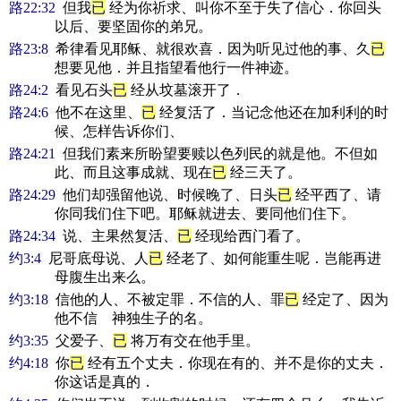
路22:32
但我
已
经为你祈求、叫你不至于失了信心．你回头
以后、要坚固你的弟兄。
路23:8
希律看见耶稣、就很欢喜．因为听见过他的事、久
已
想要见他．并且指望看他行一件神迹。
路24:2
看见石头
已
经从坟墓滚开了．
路24:6
他不在这里、
已
经复活了．当记念他还在加利利的时
候、怎样告诉你们、
路24:21
但我们素来所盼望要赎以色列民的就是他。不但如
此、而且这事成就、现在
已
经三天了。
路24:29
他们却强留他说、时候晚了、日头
已
经平西了、请
你同我们住下吧。耶稣就进去、要同他们住下。
路24:34
说、主果然复活、
已
经现给西门看了。
约3:4
尼哥底母说、人
已
经老了、如何能重生呢．岂能再进
母腹生出来么。
约3:18
信他的人、不被定罪．不信的人、罪
已
经定了、因为
他不信 神独生子的名。
约3:35
父爱子、
已
将万有交在他手里。
约4:18
你
已
经有五个丈夫．你现在有的、并不是你的丈夫．
你这话是真的．