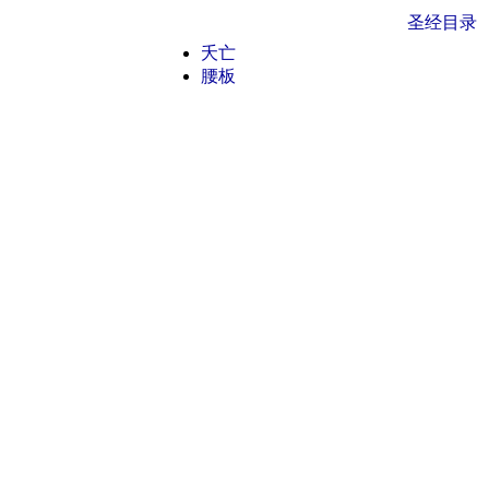
圣经目录
夭亡
腰板