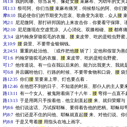
珥1:8
我的民哪、你当哀号、像处女
腰
束麻布、为幼年的丈夫
珥1:13
祭司阿、你们当
腰
束麻布痛哭．伺候祭坛的阿、你们要
摩8:10
我必使你们的节期变为悲哀、歌曲变为哀歌．众人
腰
束
鸿2:1
尼尼微阿、那打碎邦国的上来攻击你．你要看守保障、
鸿2:10
尼尼微现在空虚荒凉、人心消化、双膝相碰、
腰
都疼痛
太3:4
这约翰身穿骆驼毛的衣服、
腰
束皮带、吃的是蝗虫野蜜
太10:9
腰
袋里、不要带金银铜钱。
太24:51
重重的处治他、〔或作把他
腰
斩了〕定他和假冒为善
可1:6
约翰穿骆驼毛的衣服、
腰
束皮带、吃的是蝗虫野蜜。
可1:7
他传道说、有一位在我以后来的、能力比我更大、我就
可6:8
并且嘱咐他们、行路的时候、不要带食物和口袋、
腰
袋
路12:35
你们
腰
里要束上带、灯也要点着．
路12:46
在他想不到的日子、不知道的时辰、那仆人的主人要
路13:11
有一个女人、被鬼附着病了十八年．
腰
弯得一点直不
路13:13
于是用两只手按着他．他立刻直起
腰
来、就归荣耀与
约8:6
他们说这话、乃试探耶稣、要得着告他的把柄。耶稣却
约8:7
他们还是不住的问他、耶稣就直起
腰
来、对他们说、你
约8:8
于是又弯着
腰
用指头在地上画字。