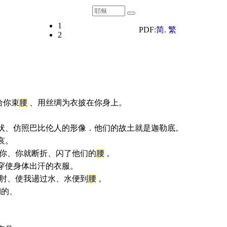
1
PDF:
简
.
繁
2
给你束
腰
、用丝绸为衣披在你身上。
。
状、仿照巴比伦人的形像．他们的故土就是迦勒底。
哀。
你、你就断折、闪了他们的
腰
。
穿使身体出汗的衣服。
肘、使我逿过水、水便到
腰
。
的、
、