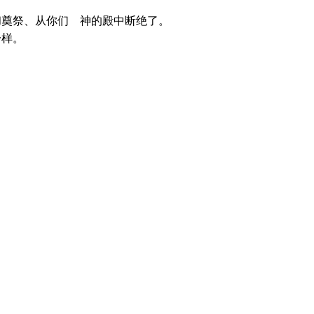
和奠祭、从你们 神的殿中断绝了。
一样。
。