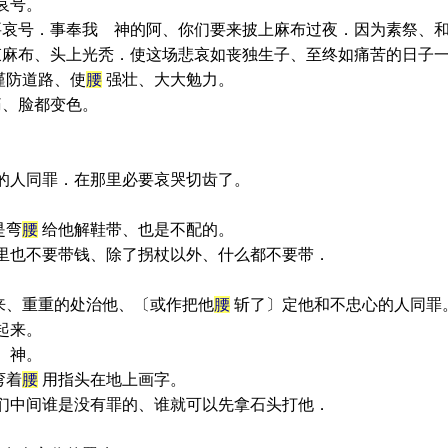
哀号。
哀号．事奉我 神的阿、你们要来披上麻布过夜．因为素祭、
麻布、头上光秃．使这场悲哀如丧独生子、至终如痛苦的日子
谨防道路、使
腰
强壮、大大勉力。
、脸都变色。
。
的人同罪．在那里必要哀哭切齿了。
是弯
腰
给他解鞋带、也是不配的。
里也不要带钱、除了拐杖以外、什么都不要带．
来、重重的处治他、〔或作把他
腰
斩了〕定他和不忠心的人同罪
起来。
 神。
弯着
腰
用指头在地上画字。
们中间谁是没有罪的、谁就可以先拿石头打他．