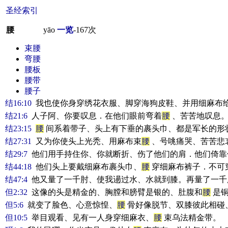
圣经索引
腰
yāo
一览
-
167
次
束腰
弯腰
腰板
腰带
腰子
结16:10
我也使你身穿绣花衣服、脚穿海狗皮鞋、并用细麻布
结21:6
人子阿、你要叹息．在他们眼前弯着
腰
、苦苦地叹息
结23:15
腰
间系着带子、头上有下垂的裹头巾、都是军长的形
结27:31
又为你使头上光秃、用麻布束
腰
、号咷痛哭、苦苦悲
结29:7
他们用手持住你、你就断折、伤了他们的肩．他们倚靠
结44:18
他们头上要戴细麻布裹头巾、
腰
穿细麻布裤子．不可
结47:4
他又量了一千肘、使我逿过水、水就到膝。再量了一千
但2:32
这像的头是精金的、胸膛和膀臂是银的、肚腹和
腰
是铜
但5:6
就变了脸色、心意惊惶、
腰
骨好像脱节、双膝彼此相碰
但10:5
举目观看、见有一人身穿细麻衣、
腰
束乌法精金带。