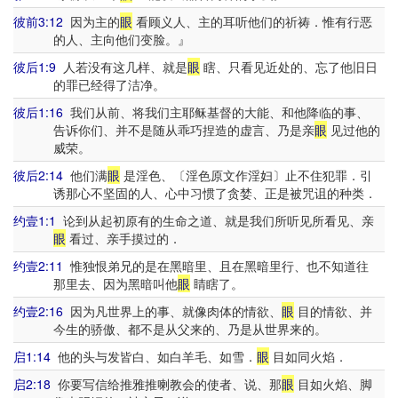
彼前3:12
因为主的
眼
看顾义人、主的耳听他们的祈祷．惟有行恶
的人、主向他们变脸。』
彼后1:9
人若没有这几样、就是
眼
瞎、只看见近处的、忘了他旧日
的罪已经得了洁净。
彼后1:16
我们从前、将我们主耶稣基督的大能、和他降临的事、
告诉你们、并不是随从乖巧捏造的虚言、乃是亲
眼
见过他的
威荣。
彼后2:14
他们满
眼
是淫色、〔淫色原文作淫妇〕止不住犯罪．引
诱那心不坚固的人、心中习惯了贪婪、正是被咒诅的种类．
约壹1:1
论到从起初原有的生命之道、就是我们所听见所看见、亲
眼
看过、亲手摸过的．
约壹2:11
惟独恨弟兄的是在黑暗里、且在黑暗里行、也不知道往
那里去、因为黑暗叫他
眼
睛瞎了。
约壹2:16
因为凡世界上的事、就像肉体的情欲、
眼
目的情欲、并
今生的骄傲、都不是从父来的、乃是从世界来的。
启1:14
他的头与发皆白、如白羊毛、如雪．
眼
目如同火焰．
启2:18
你要写信给推雅推喇教会的使者、说、那
眼
目如火焰、脚