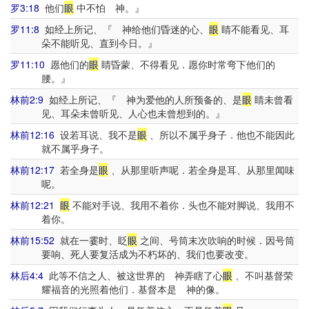
罗3:18
他们
眼
中不怕 神。』
罗11:8
如经上所记、『 神给他们昏迷的心、
眼
睛不能看见、耳
朵不能听见、直到今日。』
罗11:10
愿他们的
眼
睛昏蒙、不得看见．愿你时常弯下他们的
腰。』
林前2:9
如经上所记、『 神为爱他的人所预备的、是
眼
睛未曾看
见、耳朵未曾听见、人心也未曾想到的。』
林前12:16
设若耳说、我不是
眼
、所以不属乎身子．他也不能因此
就不属乎身子。
林前12:17
若全身是
眼
、从那里听声呢．若全身是耳、从那里闻味
呢。
林前12:21
眼
不能对手说、我用不着你．头也不能对脚说、我用不
着你。
林前15:52
就在一霎时、眨
眼
之间、号筒末次吹响的时候．因号筒
要响、死人要复活成为不朽坏的、我们也要改变。
林后4:4
此等不信之人、被这世界的 神弄瞎了心
眼
、不叫基督荣
耀福音的光照着他们．基督本是 神的像。