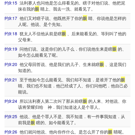
约9:15
法利赛人也问他是怎么得看见的。瞎子对他们说、他把泥
抹在我的
眼
睛上、我去一洗、就看见了。
约9:17
他们又对瞎子说、他既然开了你的
眼
睛、你说他是怎样的
人呢。他说、是个先知。
约9:18
犹太人不信他从前是瞎
眼
、后来能看见的、等到叫了他的
父母来、
约9:19
问他们说、这是你们的儿子么．你们说他生来是瞎
眼
的、
如今怎么能看见了呢。
约9:20
他父母回答说、他是我们的儿子、生来就瞎
眼
、这是我们
知道的。
约9:21
至于他如今怎么能看见、我们却不知道．是谁开了他的
眼
睛、我们也不知道．他已经成了人、你们问他吧．他自己必
能说。
约9:24
所以法利赛人第二次叫了那从前瞎
眼
的人来、对他说、你
该将荣耀归给 神．我们知道这人是个罪人。
约9:25
他说、他是个罪人不是、我不知道．有一件事我知道．从
前我是
眼
瞎的、如今能看见了。
约9:26
他们就问他说、他向你作什么、是怎么开了你的
眼
睛呢。