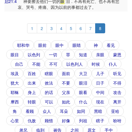
启21:4
神要擦去他们一切的
眼
泪．不再有死亡、也不再有悲
哀、哭号、疼痛、因为以前的事都过去了。
1
2
3
4
5
6
7
8
耶和华
眼前
眼中
眼睛
神
看见
眼目
以色列
一切
罪
知道
亲眼
蒙恩
自己
不能
不可
以色列人
时候
仆人
埃及
百姓
瞎眼
面前
大卫
儿子
听见
犹大
出来
效法
不要
眼泪
日子
不得
耶稣
身上
的话
父亲
眼看
中间
攻击
摩西
转眼
可以
如此
什么
现在
离开
角
看顾
众人
耳朵
如同
黑暗
亚哈
心里
仇敌
顾惜
好像
列祖
瞎子
吩咐
弟兄
临到
祷告
之间
原文
手中