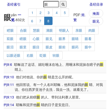
圣经索引
圣经目录
1
2
3
4
5
掩面
眼
yǎn
一
PDF:
简
.
览
-
832
次
繁
6
7
8
眼见
瞪眼
合眼
慧眼
满眼
明眼人
亲眼
肉眼
双眼
瞎眼
心眼
眼见
眼界
眼睛
眼看
眼泪
眼里
眼目
眼皮
眼前
眼药
眼中
以眼还眼
右眼
眨眼
转眼
约9:6
耶稣说了这话、就吐唾沫在地上、用唾沫和泥抹在瞎子的
眼
睛上、
约9:10
他们对他说、你的
眼
睛是怎么开的呢。
约9:11
他回答说、有一个人名叫耶稣．他和泥抹我的
眼
睛、对我
说、你往西罗亚池子去洗．我去一洗、就看见了。
约9:13
他们把从前瞎
眼
的人、带到法利赛人那里。
约9:14
耶稣和泥开他
眼
睛的日子是安息日。