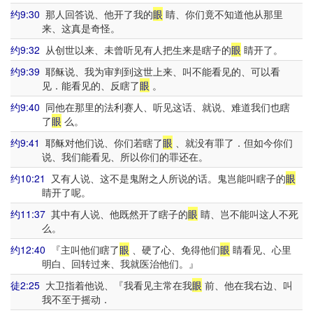
约9:30
那人回答说、他开了我的
眼
睛、你们竟不知道他从那里
来、这真是奇怪。
约9:32
从创世以来、未曾听见有人把生来是瞎子的
眼
睛开了。
约9:39
耶稣说、我为审判到这世上来、叫不能看见的、可以看
见．能看见的、反瞎了
眼
。
约9:40
同他在那里的法利赛人、听见这话、就说、难道我们也瞎
了
眼
么。
约9:41
耶稣对他们说、你们若瞎了
眼
、就没有罪了．但如今你们
说、我们能看见、所以你们的罪还在。
约10:21
又有人说、这不是鬼附之人所说的话。鬼岂能叫瞎子的
眼
睛开了呢。
约11:37
其中有人说、他既然开了瞎子的
眼
睛、岂不能叫这人不死
么。
约12:40
『主叫他们瞎了
眼
、硬了心、免得他们
眼
睛看见、心里
明白、回转过来、我就医治他们。』
徒2:25
大卫指着他说、『我看见主常在我
眼
前、他在我右边、叫
我不至于摇动．