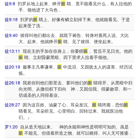
徒9:8
扫罗从地上起来、睁开
眼
睛、竟不能看见什么．有人拉他的
手、领他进了大马色．
徒9:18
扫罗的
眼
睛上、好像有鳞立刻掉下来、他就能看见、于是
起来受了洗．
徒9:40
彼得叫他们都出去、就跪下祷告、转身对着死人说、大比
大、起来、他就睁开
眼
睛、见了彼得、便坐起来。
徒13:11
现在主的手加在你身上．你要瞎
眼
、暂且不见日光。他的
眼
睛、立刻昏蒙黑暗、四下里求人拉着手领他。
徒20:19
服事主凡事谦卑、
眼
中流泪、又因犹太人的谋害、经历试
炼。
徒26:18
我差你到他们那里去、要叫他们的
眼
睛得开、从黑暗中归
向光明、从撒但权下归向 神．又因信我、得蒙赦罪、和一
切成圣的人同得基业。
徒28:27
因为这百姓、油蒙了心、耳朵发沉、
眼
睛闭着．恐怕
眼
睛看见、耳朵听见、心里明白、回转过来、我就医治他
们。』
罗1:20
自从造天地以来、 神的永能和神性是明明可知的、虽是
眼
不能见、但借着所造之物、就可以晓得、叫人无可推诿．