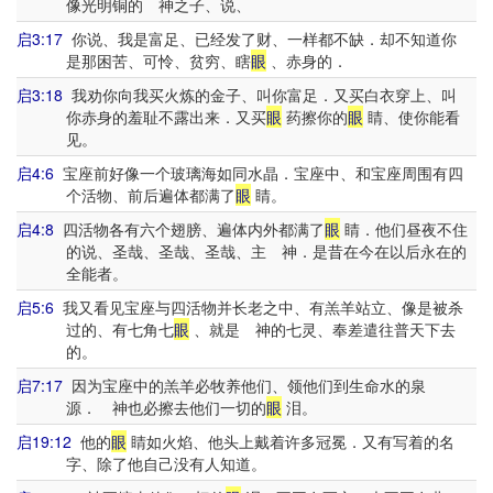
像光明铜的 神之子、说、
启3:17
你说、我是富足、已经发了财、一样都不缺．却不知道你
是那困苦、可怜、贫穷、瞎
眼
、赤身的．
启3:18
我劝你向我买火炼的金子、叫你富足．又买白衣穿上、叫
你赤身的羞耻不露出来．又买
眼
药擦你的
眼
睛、使你能看
见。
启4:6
宝座前好像一个玻璃海如同水晶．宝座中、和宝座周围有四
个活物、前后遍体都满了
眼
睛。
启4:8
四活物各有六个翅膀、遍体内外都满了
眼
睛．他们昼夜不住
的说、圣哉、圣哉、圣哉、主 神．是昔在今在以后永在的
全能者。
启5:6
我又看见宝座与四活物并长老之中、有羔羊站立、像是被杀
过的、有七角七
眼
、就是 神的七灵、奉差遣往普天下去
的。
启7:17
因为宝座中的羔羊必牧养他们、领他们到生命水的泉
源． 神也必擦去他们一切的
眼
泪。
启19:12
他的
眼
睛如火焰、他头上戴着许多冠冕．又有写着的名
字、除了他自己没有人知道。