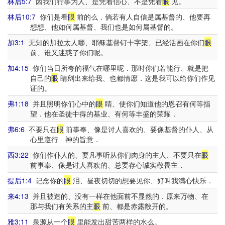
林后5:7
因我们行事为人、是凭着信心、不是凭着
眼
见。
林后10:7
你们是看
眼
前的么．倘若有人自信是属基督的、他要再
想想、他如何属基督、我们也是如何属基督的。
加3:1
无知的加拉太人哪、耶稣基督钉十字架、已经活画在你们
眼
前、谁又迷惑了你们呢。
加4:15
你们当日所夸的福气在哪里呢．那时你们若能行、就是把
自己的
眼
睛剜出来给我、也都情愿．这是我可以给你们作见
证的。
弗1:18
并且照明你们心中的
眼
睛、使你们知道他的恩召有何等指
望．他在圣徒中得的基业、有何等丰盛的荣耀．
弗6:6
不要只在
眼
前事奉、像是讨人喜欢的、要像基督的仆人、从
心里遵行 神的旨意．
西3:22
你们作仆人的、要凡事听从你们肉身的主人、不要只在
眼
前事奉、像是讨人喜欢的、总要存心诚实敬畏主．
提后1:4
记念你的
眼
泪、昼夜切切的想要见你、好叫我满心快乐．
来4:13
并且被造的、没有一样在他面前不显然的．原来万物、在
那与我们有关系的主
眼
前、都是赤露敞开的。
雅3:11
泉源从一个
眼
里能发出甜苦两样的水么。