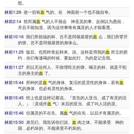
怒。
林前1:29
使一切有
血
气的、在 神面前一个也不能自夸。
林前2:14
然而属
血
气的人不领会 神圣灵的事、反倒以为愚拙．
并且不能知道、因为这些事惟有属灵的人才能看透。
林前10:16
我们所祝福的杯、岂不是同领基督的
血
么．我们所擘开
的饼、岂不是同领基督的身体么。
林前11:25
饭后、也照样拿起杯来、说、这杯是用我的
血
所立的新
约．你们每逢喝的时候、要如此行、为的是记念我。
林前11:27
所以无论何人、不按理吃主的饼、喝主的杯、就是干犯
主的身主的
血
了。
林前15:44
所种的是
血
气的身体、复活的是灵性的身体．若有
血
气的身体、也必有灵性的身体。
林前15:45
经上也是这样记着说、『首先的人亚当、成了有灵的活
人。』〔灵或作
血
气〕末后的亚当、成了叫人活的灵。
林前15:46
但属灵的不在先、属
血
气的在先．以后才有属灵的。
林前15:50
弟兄们、我告诉你们说、
血
肉之体、不能承受 神的
国．必朽坏的、不能承受不朽坏的。