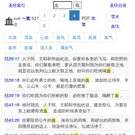
圣经索引
圣经目录
1
2
3
4
雪水
血
xuè
一览
-
527
PDF:
简
.
次
繁
5
血仇
出血
流血
心血
血仇
血流
血脉
血气
血肉
血漏
流人血
属血气
结39:17
人子阿、主耶和华如此说、你要对各类的飞鸟、和田野的
走兽说、你们聚集来吧．要从四方聚到我为你们献祭之地、
就是在以色列山上献大祭之地、好叫你们吃肉喝
血
。
结39:18
你们必吃勇士的肉、喝地上首领的
血
、就如吃公绵羊、羊
羔、公山羊、公牛、都是巴珊的肥畜。
结39:19
你们吃我为你们所献的祭、必吃饱了脂油、喝醉了
血
。
结43:18
他对我说、人子阿、主耶和华如此说、建造祭坛、为要在
其上献燔祭洒
血
、造成的时候典章如下。
结43:20
你要取些公牛的
血
、抹在坛的四角、和磴台的四拐角、并
四围所起的边上．你这样洁净坛、坛就洁净了。