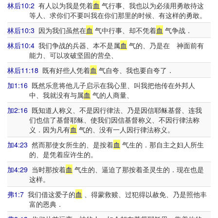
林后10:2
有人以为我是凭着
血
气行事、我也以为必须用勇敢待这
等人、求你们不要叫我在你们那里的时候、有这样的勇敢。
林后10:3
因为我们虽然在
血
气中行事、却不凭着
血
气争战．
林后10:4
我们争战的兵器、本不是属
血
气的、乃是在 神面前有
能力、可以攻破坚固的营垒、
林后11:18
既有好些人凭着
血
气自夸、我也要自夸了．
加1:16
既然乐意将他儿子启示在我心里、叫我把他传在外邦人
中、我就没有与属
血
气的人商量、
加2:16
既知道人称义、不是因行律法、乃是因信耶稣基督、连我
们也信了基督耶稣、使我们因信基督称义、不因行律法称
义．因为凡有
血
气的、没有一人因行律法称义。
加4:23
然而那使女所生的、是按着
血
气生的．那自主之妇人所生
的、是凭着应许生的。
加4:29
当时那按着
血
气生的、逼迫了那按着圣灵生的．现在也是
这样。
弗1:7
我们借这爱子的
血
、得蒙救赎、过犯得以赦免、乃是照他丰
富的恩典．