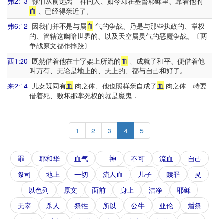
弗2:13
你们从前远离 神的人、如今却在基督耶稣里、靠着他的
血
、已经得亲近了。
弗6:12
因我们并不是与属
血
气的争战、乃是与那些执政的、掌权
的、管辖这幽暗世界的、以及天空属灵气的恶魔争战。〔两
争战原文都作摔跤〕
西1:20
既然借着他在十字架上所流的
血
、成就了和平、便借着他
叫万有、无论是地上的、天上的、都与自己和好了。
来2:14
儿女既同有
血
肉之体、他也照样亲自成了
血
肉之体．特要
借着死、败坏那掌死权的就是魔鬼．
1
2
3
4
5
罪
耶和华
血气
神
不可
流血
自己
祭司
地上
一切
流人血
儿子
赎罪
灵
以色列
原文
面前
身上
洁净
耶稣
无辜
杀人
祭牲
所以
公牛
亚伦
燔祭