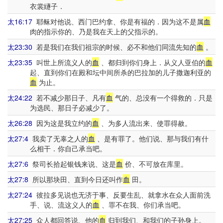
衣裳繸子．
太16:17
耶稣对他说、西门巴约拿、你是有福的．因为这不是属
血
肉的指示你的、乃是我在天上的父指示的。
太23:30
若是我们在我们祖宗的时候、必不和他们同流先知的
血
。
太23:35
叫世上所流义人的
血
、都归到你们身上．从义人亚伯的
血
起、直到你们在殿和坛中间所杀的巴拉加的儿子撒迦利亚的
血
为止。
太24:22
若不减少那日子、凡有
血
气的、总没有一个得救的．只是
为选民、那日子必减少了。
太26:28
因为这是我立约的
血
、为多人流出来、使罪得赦。
太27:4
我卖了无辜之人的
血
、是有罪了。他们说、那与我们有什
么相干．你自己承当吧。
太27:6
祭司长拾起银钱来说、这是
血
价、不可放在库里。
太27:8
所以那块田、直到今日还叫作
血
田。
太27:24
彼拉多见说也无济于事、反要生乱、就拿水在众人面前洗
手、说、流这义人的
血
、罪不在我、你们承当吧。
太27:25
众人都回答说、他的
血
归到我们、和我们的子孙身上。