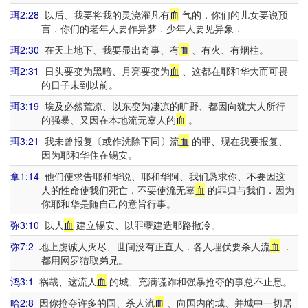
珥2:28
以后、我要将我的灵浇灌凡有
血
气的．你们的儿女要说预
言．你们的老年人要作异梦．少年人要见异象．
珥2:30
在天上地下、我要显出奇事、有
血
、有火、有烟柱。
珥2:31
日头要变为黑暗、月亮要变为
血
、这都在耶和华大而可畏
的日子未到以前。
珥3:19
埃及必然荒凉、以东变为凄凉的旷野、都因向犹大人所行
的强暴、又因在本地流无辜人的
血
。
珥3:21
我未曾报复〔或作洗除下同〕流
血
的罪、现在我要报复、
因为耶和华住在锡安。
拿1:14
他们便求告耶和华说、耶和华阿、我们恳求你、不要因这
人的性命使我们死亡．不要使流无辜
血
的罪归与我们．因为
你耶和华是随自己的意旨行事。
弥3:10
以人
血
建立锡安、以罪孽建造耶路撒冷。
弥7:2
地上虔诚人灭尽、世间没有正直人．各人埋伏要杀人流
血
．
都用网罗猎取弟兄。
鸿3:1
祸哉、这流人
血
的城、充满谎诈和强暴抢夺的事总不止息。
哈2:8
因你抢夺许多的国、杀人流
血
、向国内的城、并城中一切居