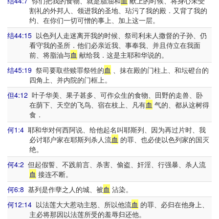
结44:7
你们把我的食物、就是脂油和
血
献上的时候、将身心未受
割礼的外邦人、领进我的圣地、玷污了我的殿．又背了我的
约、在你们一切可憎的事上、加上这一层。
结44:15
以色列人走迷离开我的时候、祭司利未人撒督的子孙、仍
看守我的圣所．他们必亲近我、事奉我、并且侍立在我面
前、将脂油与
血
献给我．这是主耶和华说的。
结45:19
祭司要取些赎罪祭牲的
血
、抹在殿的门柱上、和坛磴台的
四角上、并内院的门框上。
但4:12
叶子华美、果子甚多、可作众生的食物、田野的走兽、卧
在荫下、天空的飞鸟、宿在枝上、凡有
血
气的、都从这树得
食．
何1:4
耶和华对何西阿说、给他起名叫耶斯列、因为再过片时、我
必讨耶户家在耶斯列杀人流
血
的罪、也必使以色列家的国灭
绝。
何4:2
但起假誓、不践前言、杀害、偷盗、奸淫、行强暴、杀人流
血
接连不断。
何6:8
基列是作孽之人的城、被
血
沾染。
何12:14
以法莲大大惹动主怒、所以他流
血
的罪、必归在他身上、
主必将那因以法莲所受的羞辱归还他。