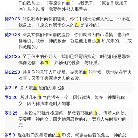
们自己头上、〔罪原文作
血
〕与我无干、〔原文作我却干
净〕从今以后、我要往外邦人那里去、
徒20:26
所以我今日向你们证明、你们中间无论何人死亡、罪不在
我身上。〔原文作我于众人的
血
是洁净的〕
徒20:28
圣灵立你们作全群的监督、你们就当为自己谨慎、也为全
群谨慎、牧养 神的教会、就是他用自己
血
所买来的。〔或
作救赎的〕
徒21:25
至于信主的外邦人、我们已经写信拟定、叫他们谨忌那祭
偶像之物、和
血
、并勒死的牲畜、与奸淫。
徒22:20
并且你的见证人司提反、被害流
血
的时候、我也站在旁边
欢喜．又看守害死他之人的衣裳。
罗3:15
杀人流
血
他们的脚飞跑．
罗3:20
所以凡有
血
气的没有一个、因行律法、能在 神面前称
义．因为律法本是叫人知罪。
罗3:25
神设立耶稣作挽回祭、是凭着耶稣的
血
、借着人的信、
要显明 神的义．因为他用忍耐的心、宽容人先时所犯的
罪．
罗5:9
现在我们既靠着他的
血
称义、就更要借着他免去 神的忿