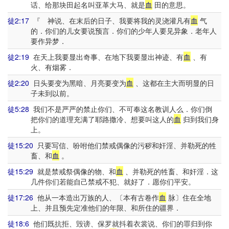
话、给那块田起名叫亚革大马、就是
血
田的意思。
徒2:17
『 神说、在末后的日子、我要将我的灵浇灌凡有
血
气
的．你们的儿女要说预言．你们的少年人要见异象．老年人
要作异梦．
徒2:19
在天上我要显出奇事、在地下我要显出神迹、有
血
、有
火、有烟雾．
徒2:20
日头要变为黑暗、月亮要变为
血
、这都在主大而明显的日
子未到以前。
徒5:28
我们不是严严的禁止你们、不可奉这名教训人么．你们倒
把你们的道理充满了耶路撒冷、想要叫这人的
血
归到我们身
上。
徒15:20
只要写信、吩咐他们禁戒偶像的污秽和奸淫、并勒死的牲
畜、和
血
。
徒15:29
就是禁戒祭偶像的物、和
血
、并勒死的牲畜、和奸淫．这
几件你们若能自己禁戒不犯、就好了．愿你们平安。
徒17:26
他从一本造出万族的人、〔本有古卷作
血
脉〕住在全地
上、并且预先定准他们的年限、和所住的疆界．
徒18:6
他们既抗拒、毁谤、保罗就抖着衣裳说、你们的罪归到你