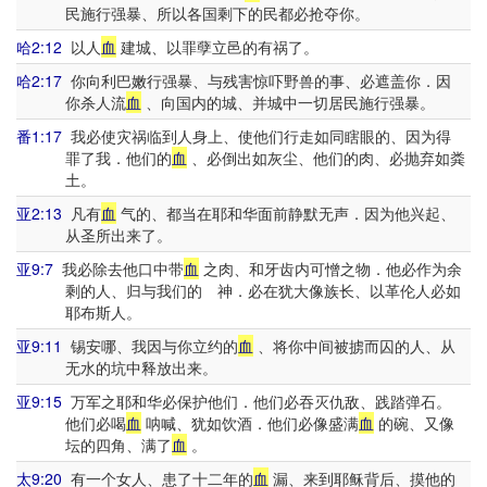
民施行强暴、所以各国剩下的民都必抢夺你。
哈2:12
以人
血
建城、以罪孽立邑的有祸了。
哈2:17
你向利巴嫩行强暴、与残害惊吓野兽的事、必遮盖你．因
你杀人流
血
、向国内的城、并城中一切居民施行强暴。
番1:17
我必使灾祸临到人身上、使他们行走如同瞎眼的、因为得
罪了我．他们的
血
、必倒出如灰尘、他们的肉、必抛弃如粪
土。
亚2:13
凡有
血
气的、都当在耶和华面前静默无声．因为他兴起、
从圣所出来了。
亚9:7
我必除去他口中带
血
之肉、和牙齿内可憎之物．他必作为余
剩的人、归与我们的 神．必在犹大像族长、以革伦人必如
耶布斯人。
亚9:11
锡安哪、我因与你立约的
血
、将你中间被掳而囚的人、从
无水的坑中释放出来。
亚9:15
万军之耶和华必保护他们．他们必吞灭仇敌、践踏弹石。
他们必喝
血
呐喊、犹如饮酒．他们必像盛满
血
的碗、又像
坛的四角、满了
血
。
太9:20
有一个女人、患了十二年的
血
漏、来到耶稣背后、摸他的