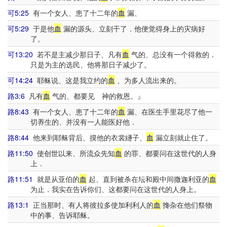
可5:25
有一个女人、患了十二年的
血
漏、
可5:29
于是他
血
漏的源头、立刻干了．他便觉得身上的灾病好
了。
可13:20
若不是主减少那日子、凡有
血
气的、总没有一个得救的．
只是为主的选民、他将那日子减少了。
可14:24
耶稣说、这是我立约的
血
、为多人流出来的。
路3:6
凡有
血
气的、都要见 神的救恩。』
路8:43
有一个女人、患了十二年的
血
漏、在医生手里花尽了他一
切养生的、并没有一人能医好他．
路8:44
他来到耶稣背后、摸他的衣裳繸子、
血
漏立刻就止住了。
路11:50
使创世以来、所流众先知
血
的罪、都要问在这世代的人身
上．
路11:51
就是从亚伯的
血
起、直到被杀在坛和殿中间撒迦利亚的
血
为止．我实在告诉你们、这都要问在这世代的人身上。
路13:1
正当那时、有人将彼拉多使加利利人的
血
搀杂在他们祭物
中的事、告诉耶稣。