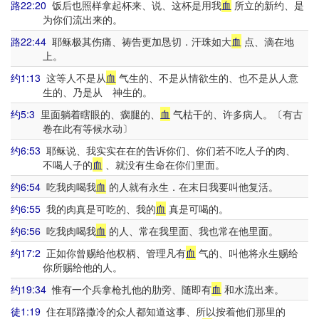
路22:20
饭后也照样拿起杯来、说、这杯是用我
血
所立的新约、是
为你们流出来的。
路22:44
耶稣极其伤痛、祷告更加恳切．汗珠如大
血
点、滴在地
上。
约1:13
这等人不是从
血
气生的、不是从情欲生的、也不是从人意
生的、乃是从 神生的。
约5:3
里面躺着瞎眼的、瘸腿的、
血
气枯干的、许多病人。〔有古
卷在此有等候水动〕
约6:53
耶稣说、我实实在在的告诉你们、你们若不吃人子的肉、
不喝人子的
血
、就没有生命在你们里面。
约6:54
吃我肉喝我
血
的人就有永生．在末日我要叫他复活。
约6:55
我的肉真是可吃的、我的
血
真是可喝的。
约6:56
吃我肉喝我
血
的人、常在我里面、我也常在他里面。
约17:2
正如你曾赐给他权柄、管理凡有
血
气的、叫他将永生赐给
你所赐给他的人。
约19:34
惟有一个兵拿枪扎他的肋旁、随即有
血
和水流出来。
徒1:19
住在耶路撒冷的众人都知道这事、所以按着他们那里的