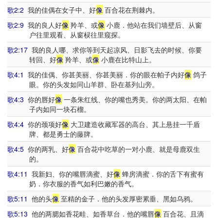
歌2:2
我的佳偶在女子中、好
像
百合花在荆棘内。
歌2:9
我的良人好
像
羚羊、或
像
小鹿．他站在我们墙壁后、从窗
户往里观看、从窗棂往里窥探。
歌2:17
我的良人哪、求你等到天起凉风、日影飞去的时候、你要
转回、好
像
羚羊、或
像
小鹿在比特山上。
歌4:1
我的佳偶、你甚美丽、你甚美丽．你的眼在帕子内好
像
鸽子
眼。你的头发如同山羊群、卧在基列山旁。
歌4:3
你的唇好
像
一条朱红线、你的嘴也秀美。你的两太阳、在帕
子内如同一块石榴。
歌4:4
你的颈项好
像
大卫建造收藏军器的高台、其上悬挂一千盾
牌、都是勇士的藤牌。
歌4:5
你的两乳、好
像
百合花中吃草的一对小鹿、就是母鹿双生
的。
歌4:11
我新妇、你的嘴唇滴蜜、好
像
蜂房滴蜜．你的舌下有蜜有
奶．你衣服的香气如利巴嫩的香气。
歌5:11
他的头
像
至精的金子．他的头发厚密累垂、黑如乌鸦。
歌5:13
他的两腮如香花畦、如香草台．他的嘴唇
像
百合花、且滴