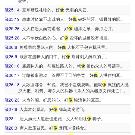
妆饰。
箴25:14
空夸赠送礼物的、好
像
无雨的风云。
箴25:19
患难时倚靠不忠诚的人、好
像
破坏的牙、错骨缝的脚。
箴25:26
义人在恶人面前退缩、好
像
逿浑之泉、弄浊之井。
箴25:28
人不制伏自己的心、好
像
毁坏的城邑没有墙垣。
箴26:8
将尊荣给愚昧人的、好
像
人把石子包在机弦里。
箴26:9
箴言在愚昧人的口中、好
像
荆棘刺入醉汉的手。
箴26:10
雇愚昧人的、与雇过路人的、就
像
射伤众人的弓箭手。
箴26:17
过路被事激动、管理不干己的争竞、好
像
人揪住狗耳。
箴26:18
人欺凌邻舍、却说、我岂不是戏耍吗。他就
像
疯狂的人抛
掷火把、利箭、与杀人的兵器〔杀人的兵器原文作死亡〕。
箴26:23
火热的嘴、奸恶的心、好
像
银渣包的瓦器。
箴27:8
人离本处飘流、好
像
雀鸟离窝游飞。
箴28:1
恶人虽无人追赶也逃跑、义人却胆壮
像
狮子。
箴28:3
穷人欺压贫民、好
像
暴雨冲没粮食。