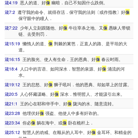
箴4:19
恶人的道、好
像
幽暗．自己不知因什么跌倒。
箴7:2
遵守我的命令、就得存活．保守我的法则〔或作指教〕好
像
保守眼中的瞳人．
箴7:22
少年人立刻跟随他、好
像
牛往宰杀之地、又
像
愚昧人带锁
链、去受刑罚．
箴15:19
懒惰人的道、
像
荆棘的篱笆．正直人的路、是平坦的大
道。
箴16:15
王的脸光、使人有生命．王的恩典、好
像
春云时雨。
箴18:4
人口中的言语、如同深水．智慧的泉源、好
像
涌流的河
水。
箴19:12
王的忿怒、好
像
狮子吼叫．他的恩典、却如草上的甘露。
箴20:5
人心怀藏谋略、好
像
深水．惟明哲人、才能汲引出来。
箴21:1
王的心在耶和华手中、好
像
陇沟的水、随意流转。
箴23:28
他埋伏好
像
强盗、他使人中多有奸诈的。
箴23:34
你必
像
躺在海中、或
像
卧在桅杆上．
箴25:12
智慧人的劝戒、在顺从的人耳中、好
像
金耳环、和精金的