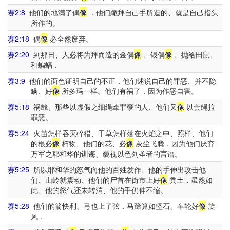
赛2:8
他们的地满了偶
像
．他们跪拜自己手所造的、就是自己指头
所作的。
赛2:18
偶
像
必全然废弃。
赛2:20
到那日、人必将为拜而造的金偶
像
、银偶
像
、抛给田鼠、
和蝙蝠．
赛3:9
他们的面色证明自己的不正．他们述说自己的罪恶、并不隐
瞒、好
像
所多玛一样。他们有祸了．因为作恶自害。
赛5:18
祸哉、那些以虚假之细绳牵罪孽的人、他们又
像
以套绳拉
罪恶。
赛5:24
火苗怎样吞灭碎稓、干草怎样落在火焰之中、照样、他们
的根必
像
朽物、他们的花、必
像
灰尘飞腾．因为他们厌弃
万军之耶和华的训诲、藐视以色列圣者的言语。
赛5:25
所以耶和华的怒气向他的百姓发作、他的手伸出攻击他
们、山岭就震动、他们的尸首在街市上好
像
粪土．虽然如
此、他的怒气还未转消、他的手仍伸不缩。
赛5:28
他们的箭快利、弓也上了弦．马蹄算如坚石、车轮好
像
旋
风．