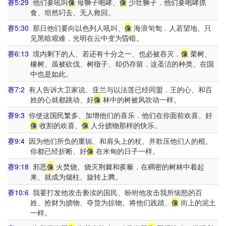
赛5:29
他们要吼叫
像
母狮子咆哮、
像
少壮狮子．他们要咆哮抓
食、坦然叼去、无人救回。
赛5:30
那日他们要向以色列人吼叫、
像
海浪匉訇．人若望地、只
见黑暗艰难．光明在云中变为昏暗。
赛6:13
境内剩下的人、若还有十分之一、也必被吞灭．
像
栗树、
橡树、虽被砍伐、树橔子、却仍存留．这圣洁的种类、在国
中也是如此。
赛7:2
有人告诉大卫家说、亚兰与以法莲已经同盟．王的心、和百
姓的心就都跳动、好
像
林中的树被风吹动一样。
赛9:3
你使这国民繁多、加增他们的喜乐．他们在你面前欢喜、好
像
收割的欢喜、
像
人分掳物那样的快乐。
赛9:4
因为他们所负的重轭、和肩头上的杖、并欺压他们人的棍、
你都已经折断、好
像
在米甸的日子一样。
赛9:18
邪恶
像
火焚烧、烧灭荆棘和蒺藜．在稠密的树林中着起
来、就成为烟柱、旋转上腾。
赛10:6
我要打发他攻击亵渎的国民、吩咐他攻击我所恼怒的百
姓、抢财为掳物、夺货为掠物、将他们践踏、
像
街上的泥土
一样。