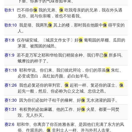
下垂、你鼻子的气味香如苹果、
歌8:1
巴不得你
像
我的兄弟、
像
吃我母亲奶的兄弟．我在外头遇
见你、就与你亲嘴．谁也不轻看我。
歌8:10
我是墙、我两乳
像
其上的楼．那时我在他眼中
像
得平安的
人。
赛1:8
仅存锡安城、〔城原文作女子〕好
像
葡萄园的草棚、瓜田的
茅屋、被围困的城邑。
赛1:9
若不是万军之耶和华给我们稍留余种、我们早已
像
所多玛、
蛾摩拉的样子了。
赛1:18
耶和华说、你们来、我们彼此辩论．你们的罪虽
像
朱红、
必变成雪白．虽红如丹颜、必白如羊毛。
赛1:26
我也必复还你的审判官、
像
起初一样、复还你的谋士、
像
起先一般．然后、你必称为公义之城、忠信之邑。
赛1:30
因为你们必如叶子枯干的橡树、好
像
无水浇灌的园子。
赛1:31
有权势的必如麻瓤、他的工作、好
像
火星、都要一同焚
毁、无人扑灭。
赛2:6
耶和华、你离弃了你百姓雅各家、是因他们充满了东方的风
俗、作观兆的、
像
非利士人一样、并与外邦人击掌。