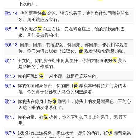
下没药汁。
歌5:14
他的两手好
像
金管、镶嵌水苍玉．他的身体如同雕刻的象
牙、周围镶嵌蓝宝石。
歌5:15
他的腿好
像
白玉石柱、安在精金座上．他的形状如利巴
嫩、且佳美如香柏树。
歌6:13
回来、回来．书拉密女、你回来、你回来、使我们得观看
你。你们为何要观看书拉密女、
像
观看玛哈念跳舞的呢。
歌7:1
王女阿、你的脚在鞋中何其美好．你的大腿圆润好
像
美玉、
是巧匠的手作成的。
歌7:3
你的两乳好
像
一对小鹿、就是母鹿双生的。
歌7:4
你的颈项如象牙台．你的眼目
像
希实本巴特拉并门旁的水
池．你的鼻子仿佛朝大马色的利巴嫩塔。
歌7:5
你的头在你身上好
像
迦密山．你头上的发是紫黑色．王的心
因这下垂的发绺系住了。
歌7:7
你的身量、好
像
棕树．你的两乳如同其上的果子、累累下
垂。
歌7:8
我说我要上这棕树、抓住枝子．愿你的两乳、好
像
葡萄累累