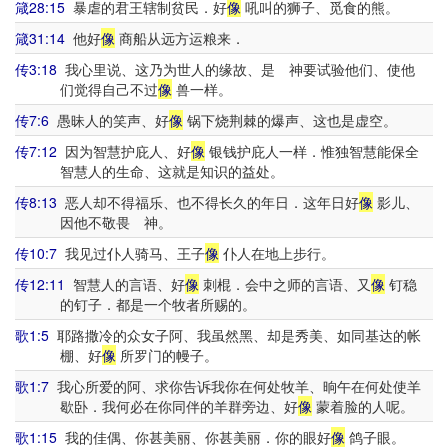
箴28:15
暴虐的君王辖制贫民．好
像
吼叫的狮子、觅食的熊。
箴31:14
他好
像
商船从远方运粮来．
传3:18
我心里说、这乃为世人的缘故、是 神要试验他们、使他
们觉得自己不过
像
兽一样。
传7:6
愚昧人的笑声、好
像
锅下烧荆棘的爆声、这也是虚空。
传7:12
因为智慧护庇人、好
像
银钱护庇人一样．惟独智慧能保全
智慧人的生命、这就是知识的益处。
传8:13
恶人却不得福乐、也不得长久的年日．这年日好
像
影儿、
因他不敬畏 神。
传10:7
我见过仆人骑马、王子
像
仆人在地上步行。
传12:11
智慧人的言语、好
像
刺棍．会中之师的言语、又
像
钉稳
的钉子．都是一个牧者所赐的。
歌1:5
耶路撒冷的众女子阿、我虽然黑、却是秀美、如同基达的帐
棚、好
像
所罗门的幔子。
歌1:7
我心所爱的阿、求你告诉我你在何处牧羊、晌午在何处使羊
歇卧．我何必在你同伴的羊群旁边、好
像
蒙着脸的人呢。
歌1:15
我的佳偶、你甚美丽、你甚美丽．你的眼好
像
鸽子眼。