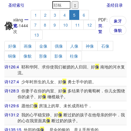
圣经索引
圣经目录
1
2
3
4
5
6
xiàng
一
PDF:
象牙
像
7
8
9
10
11
12
览
-
1444
简
.
像貌
次
繁
13
好像
画像
金像
偶像
人像
神像
石像
铜像
像貌
形像
影像
柱像
诗126:4
耶和华阿、求你使我们被掳的人归回、好
像
南地的河水复
流。
诗127:4
少年时所生的儿女、好
像
勇士手中的箭。
诗128:3
你妻子在你的内室、好
像
多结果子的葡萄树．你儿女围绕
你的桌子、好
像
橄榄栽子。
诗129:6
愿他们
像
房顶上的草、未长成而枯干．
诗131:2
我的心平稳安静、好
像
断过奶的孩子在他母亲的怀中．我
的心在我里面真
像
断过奶的孩子。
诗135:15
外邦的偶
像
、是金的银的、是人手所造的。