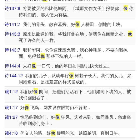
诗137:8
将要被灭的巴比伦城阿、〔城原文作女子〕报复你、
像
你
待我们的、那人便为有福。
诗141:7
我们的骨头、散在墓旁、好
像
人耕田、刨地的土块。
诗143:3
原来仇敌逼迫我、将我打倒在地．使我住在幽暗之处、
像
死了许久的人一样。
诗143:7
耶和华阿、求你速速应允我．我心神耗尽．不要向我掩
面、免得我
像
那些下坑的人一样。
诗144:4
人好
像
一口气．他的年日如同影儿快快过去。
诗144:12
我们的儿子、从幼年好
像
树栽子长大、我们的女儿、如
同殿角石、是按建宫的样式凿成的。
箴1:12
我们好
像
阴间、把他们活活吞下．他们如同下坑的人、被
我们囫囵吞了．
箴1:17
好
像
飞鸟、网罗设在眼前仍不躲避．
箴1:27
惊恐临到你们、好
像
狂风、灾难来到、如同暴风．急难痛
苦临到你们身上．
箴4:18
但义人的路、好
像
黎明的光、越照越明、直到日午。