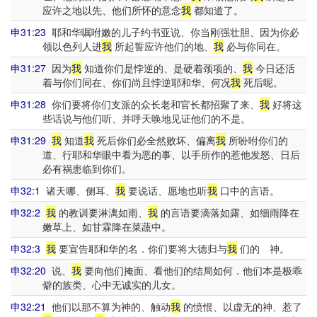
应许之地以先、他们所怀的意念
我
都知道了。
申31:23
耶和华嘱咐嫩的儿子约书亚说、你当刚强壮胆、因为你必
领以色列人进
我
所起誓应许他们的地、
我
必与你同在。
申31:27
因为
我
知道你们是悖逆的、是硬着颈项的、
我
今日还活
着与你们同在、你们尚且悖逆耶和华、何况
我
死后呢。
申31:28
你们要将你们支派的众长老和官长都招聚了来、
我
好将这
些话说与他们听、并呼天唤地见证他们的不是。
申31:29
我
知道
我
死后你们必全然败坏、偏离
我
所吩咐你们的
道、行耶和华眼中看为恶的事、以手所作的惹他发怒、日后
必有祸患临到你们。
申32:1
诸天哪、侧耳、
我
要说话、愿地也听
我
口中的言语。
申32:2
我
的教训要淋漓如雨、
我
的言语要滴落如露、如细雨降在
嫩草上、如甘霖降在菜蔬中。
申32:3
我
要宣告耶和华的名．你们要将大德归与
我
们的 神。
申32:20
说、
我
要向他们掩面、看他们的结局如何．他们本是极乖
僻的族类、心中无诚实的儿女。
申32:21
他们以那不算为神的、触动
我
的愤恨、以虚无的神、惹了