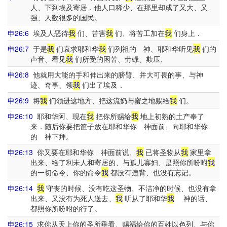
人、下到埃及寄居．他人口稀少、在那里却成了又大、又
强、人数很多的国民。
申26:6
埃及人恶待
我
们、苦害
我
们、将苦工加在
我
们身上．
申26:7
于是
我
们哀求耶和华
我
们列祖的 神、耶和华听见
我
们的
声音、看见
我
们所受的困苦、劳碌、欺压、
申26:8
他就用大能的手和伸出来的膀臂、并大可畏的事、与神
迹、奇事、领
我
们出了埃及．
申26:9
将
我
们领进这地方、把这流奶与蜜之地赐给
我
们。
申26:10
耶和华阿、现在
我
把你所赐给
我
地上初熟的土产奉了
来．随后你要把筐子放在耶和华你 神面前、向耶和华你
的 神下拜。
申26:13
你又要在耶和华你 神面前说、
我
已将圣物从
我
家里拿
出来、给了利未人和寄居的、与孤儿寡妇、是照你所吩咐
我
的一切命令、你的命令
我
都没有违背、也没有忘记。
申26:14
我
守丧的时候、没有吃这圣物、不洁净的时候、也没有拿
出来、又没有为死人送去、
我
听从了耶和华
我
神的话、
都照你所吩咐的行了。
申26:15
求你从天上你的圣所垂看、赐福给你的百姓以色列、与你