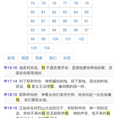
74
75
76
77
78
79
80
81
82
83
84
85
86
87
88
89
90
91
92
93
94
95
96
97
98
99
100
101
102
103
104
敌我
我国
我家
我们
自我
申15:16
他若对你说、
我
不愿意离开你、是因他爱你和你的家、且
因在你那里很好、
申17:14
到了耶和华你 神所赐你的地、得了那地、居住的时候、
若说、
我
要立王治理
我
、像四围的国一样。
申18:15
耶和华你的 神要从你们弟兄中间、给你兴起一位先知像
我
、你们要听从他。
申18:16
正如你在何烈山大会的日子、求耶和华你 神一切的话
说、求你不再叫
我
听见耶和华
我
神的声音、也不再叫
我