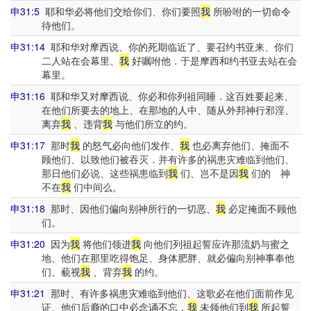
申31:5
耶和华必将他们交给你们、你们要照
我
所吩咐的一切命令
待他们。
申31:14
耶和华对摩西说、你的死期临近了、要召约书亚来、你们
二人站在会幕里、
我
好嘱咐他．于是摩西和约书亚去站在会
幕里。
申31:16
耶和华又对摩西说、你必和你列祖同睡．这百姓要起来、
在他们所要去的地上、在那地的人中、随从外邦神行邪淫、
离弃
我
、违背
我
与他们所立的约。
申31:17
那时
我
的怒气必向他们发作、
我
也必离弃他们、掩面不
顾他们、以致他们被吞灭．并有许多的祸患灾难临到他们、
那日他们必说、这些祸患临到
我
们、岂不是因
我
们的 神
不在
我
们中间么。
申31:18
那时、因他们偏向别神所行的一切恶、
我
必定掩面不顾他
们。
申31:20
因为
我
将他们领进
我
向他们列祖起誓应许那流奶与蜜之
地、他们在那里吃得饱足、身体肥胖、就必偏向别神事奉他
们、藐视
我
、背弃
我
的约。
申31:21
那时、有许多祸患灾难临到他们、这歌必在他们面前作见
证、他们后裔的口中必念诵不忘．
我
未领他们到
我
所起誓