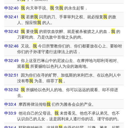
申32:40
我
向天举手说、
我
凭
我
的永生起誓．
申32:41
我
若磨
我
闪亮的刀、手掌审判之权、就必报复
我
的敌
人、报应恨
我
的人。
申32:42
我
要使
我
的箭饮血饮醉、就是被杀被掳之人的血．
我
的
刀要吃肉、乃是仇敌中首领之头的肉。
申32:46
又说、
我
今日所警教你们的、你们都要放在心上、要吩咐
你们的子孙谨守遵行这律法上的话．
申32:49
你上这亚巴琳山中的尼波山去、在摩押地与耶利哥相对、
观看
我
所要赐给以色列人为业的迦南地。
申32:51
因为你们在寻的旷野、加低斯的米利巴水、在以色列人中
没有尊
我
为圣、得罪了
我
。
申32:52
我
所赐给以色列人的地、你可以远远的观看、却不得进
去。
申33:4
摩西将律法传给
我
们作为雅各会众的产业。
申33:9
他论自己的父母说、
我
未曾看见、他也不承认弟兄、也不
认识自己的儿女．这是因利未人遵行你的话、谨守你的约。
申34:4
耶和华对他说、这就是
我
向亚伯拉罕、以撒、雅各、起誓