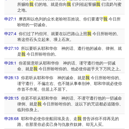
所赐给
我
们的地、就是你向
我
们列祖起誓赐
我
们流奶与蜜
之地。
申27:1
摩西和以色列的众长老吩咐百姓说、你们要遵守
我
今日所
吩咐的一切诫命。
申27:4
你们过了约但河、就要在以巴路山上照
我
今日所吩咐的、
将这些石头立起来、墁上石灰。
申27:10
所以要听从耶和华你 神的话、遵行他的诫命、律例、就
是
我
今日所吩咐你的。
申28:1
你若留意听从耶和华你 神的话、谨守遵行他的一切诫
命、就是
我
今日所吩咐你的、他必使你超乎天下万民之上。
申28:13
你若听从耶和华你 神的诫命、就是
我
今日所吩咐你的、
谨守遵行、不偏左右、也不随从事奉别神、耶和华就必使你
作首不作尾、但居上不居下。
申28:15
你若不听从耶和华你 神的话、不谨守遵行他的一切诫命
律例、就是
我
今日所吩咐你的、这以下的咒诅都必追随你、
临到你身上。
申28:68
耶和华必使你坐船回埃及去、走
我
曾告诉你不得再见的
路、在那里你必卖己身与仇敌作奴婢、却无人买。