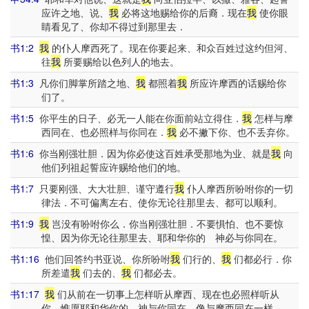
应许之地、说、
我
必将这地赐给你的后裔．现在
我
使你眼
睛看见了、你却不得过到那里去．
书1:2
我
的仆人摩西死了。现在你要起来、和众百姓过这约但河、
往
我
所要赐给以色列人的地去。
书1:3
凡你们脚掌所踏之地、
我
都照着
我
所应许摩西的话赐给你
们了。
书1:5
你平生的日子、必无一人能在你面前站立得住．
我
怎样与摩
西同在、也必照样与你同在．
我
必不撇下你、也不丢弃你。
书1:6
你当刚强壮胆．因为你必使这百姓承受那地为业、就是
我
向
他们列祖起誓应许赐给他们的地。
书1:7
只要刚强、大大壮胆、谨守遵行
我
仆人摩西所吩咐你的一切
律法．不可偏离左右、使你无论往那里去、都可以顺利。
书1:9
我
岂没有吩咐你么．你当刚强壮胆．不要惧怕、也不要惊
惶、因为你无论往那里去、耶和华你的 神必与你同在。
书1:16
他们回答约书亚说、你所吩咐
我
们行的、
我
们都必行．你
所差遣
我
们去的、
我
们都必去。
书1:17
我
们从前在一切事上怎样听从摩西、现在也必照样听从
你．惟愿耶和华你的 神与你同在、像与摩西同在一样。