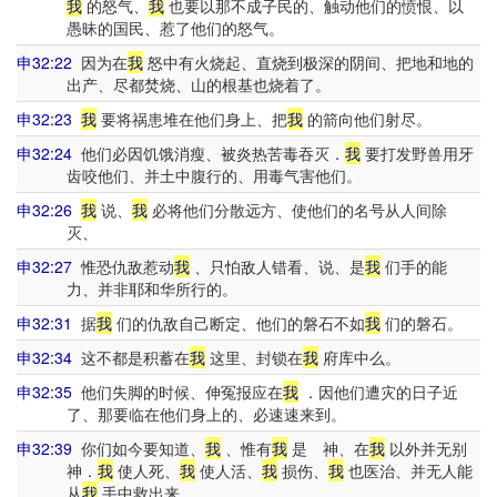
我
的怒气、
我
也要以那不成子民的、触动他们的愤恨、以
愚昧的国民、惹了他们的怒气。
申32:22
因为在
我
怒中有火烧起、直烧到极深的阴间、把地和地的
出产、尽都焚烧、山的根基也烧着了。
申32:23
我
要将祸患堆在他们身上、把
我
的箭向他们射尽。
申32:24
他们必因饥饿消瘦、被炎热苦毒吞灭．
我
要打发野兽用牙
齿咬他们、并土中腹行的、用毒气害他们。
申32:26
我
说、
我
必将他们分散远方、使他们的名号从人间除
灭、
申32:27
惟恐仇敌惹动
我
、只怕敌人错看、说、是
我
们手的能
力、并非耶和华所行的。
申32:31
据
我
们的仇敌自己断定、他们的磐石不如
我
们的磐石。
申32:34
这不都是积蓄在
我
这里、封锁在
我
府库中么。
申32:35
他们失脚的时候、伸冤报应在
我
．因他们遭灾的日子近
了、那要临在他们身上的、必速速来到。
申32:39
你们如今要知道、
我
、惟有
我
是 神、在
我
以外并无别
神．
我
使人死、
我
使人活、
我
损伤、
我
也医治、并无人能
从
我
手中救出来。