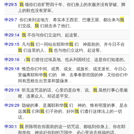
申29:5
我
领你们在旷野四十年、你们身上的衣服并没有穿破、脚
上的鞋也没有穿坏。
申29:7
你们来到这地方、希实本王西宏、巴珊王噩、都出来与
我
们交战、
我
们就击杀了他们、
申29:14
我
不但与你们立这约、起这誓。
申29:15
凡与
我
们一同站在耶和华
我
们 神面前的、并今日不在
我
们这里的人、
我
也与他们立这约、起这誓。
申29:16
（
我
们曾住过埃及地、也从列国经过、这是你们知道的。
申29:18
惟恐你们中间、或男、或女、或族长、或支派长、今日心
里偏离耶和华
我
们的 神、去事奉那些国的神．又怕你们中
间有恶根生出苦菜和茵蔯来．
申29:19
听见这咒诅的话、心里仍是自夸、说、
我
虽然行事心里顽
梗、连累众人、却还是平安。
申29:29
隐秘的事、是属耶和华
我
们 神的、惟有明显的事、是永
远属
我
们和
我
们子孙的、好叫
我
们遵行这律法上的一切
话。
申30:1
我
所陈明在你面前的这一切咒诅、都临到你身上、你在耶
和华你 神追赶你到的万国中、必心里追念祝福的话。