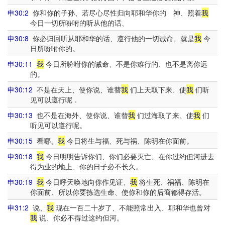
申30:2
你和你的子孙、若尽心尽性归向耶和华你的 神、照着
我
今日一切所吩咐的听从他的话、
申30:8
你必归回听从耶和华的话、遵行他的一切诫命、就是
我
今
日所吩咐你的。
申30:11
我
今日所吩咐你的诫命、不是你难行的、也不是离你远
的。
申30:12
不是在天上、使你说、谁替
我
们上天取下来、使
我
们听
见可以遵行呢．
申30:13
也不是在海外、使你说、谁替
我
们过海取了来、使
我
们
听见可以遵行呢。
申30:15
看哪、
我
今日将生与福、死与祸、陈明在你面前。
申30:18
我
今日明明告诉你们、你们必要灭亡、在你过约但河进去
得为业的地上、你的日子必不长久。
申30:19
我
今日呼天唤地向你作见证、
我
将生死、祸福、陈明在
你面前、所以你要拣选生命、使你和你的后裔都得存活。
申31:2
说、
我
现在一百二十岁了、不能照常出入、耶和华也曾对
我
说、你必不得过这约但河。