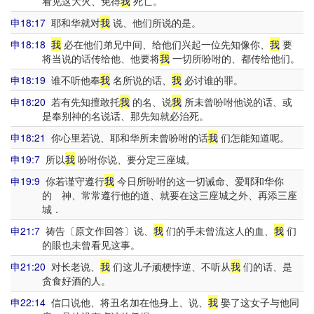
看见这大火、免得
我
死亡。
申18:17
耶和华就对
我
说、他们所说的是。
申18:18
我
必在他们弟兄中间、给他们兴起一位先知像你、
我
要
将当说的话传给他、他要将
我
一切所吩咐的、都传给他们。
申18:19
谁不听他奉
我
名所说的话、
我
必讨谁的罪。
申18:20
若有先知擅敢托
我
的名、说
我
所未曾吩咐他说的话、或
是奉别神的名说话、那先知就必治死。
申18:21
你心里若说、耶和华所未曾吩咐的话
我
们怎能知道呢。
申19:7
所以
我
吩咐你说、要分定三座城。
申19:9
你若谨守遵行
我
今日所吩咐的这一切诫命、爱耶和华你
的 神、常常遵行他的道、就要在这三座城之外、再添三座
城．
申21:7
祷告〔原文作回答〕说、
我
们的手未曾流这人的血、
我
们
的眼也未曾看见这事。
申21:20
对长老说、
我
们这儿子顽梗悖逆、不听从
我
们的话、是
贪食好酒的人。
申22:14
信口说他、将丑名加在他身上、说、
我
娶了这女子与他同