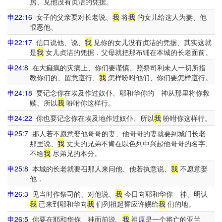
房、见他没有贞洁的凭据。
申22:16
女子的父亲要对长老说、
我
将
我
的女儿给这人为妻、他
恨恶他、
申22:17
信口说他、说、
我
见你的女儿没有贞洁的凭据、其实这就
是
我
女儿贞洁的凭据．父母就把那布铺在本城的长老面前。
申24:8
在大痲疯的灾病上、你们要谨慎、照祭司利未人一切所指
教你们的、留意遵行、
我
怎样吩咐他们、你们要怎样遵行。
申24:18
要记念你在埃及作过奴仆、耶和华你的 神从那里将你救
赎、所以
我
吩咐你这样行。
申24:22
你也要记念你在埃及地作过奴仆、所以
我
吩咐你这样行。
申25:7
那人若不愿意娶他哥哥的妻、他哥哥的妻就要到城门长老
那里说、
我
丈夫的兄弟不肯在以色列中兴起他哥哥的名字、
不给
我
尽弟兄的本分。
申25:8
本城的长老就要召那人来问他、他若执意说、
我
不愿意娶
他．
申26:3
见当时作祭司的、对他说、
我
今日向耶和华你 神、明认
我
已来到耶和华向
我
们列祖起誓应许赐给
我
们的地。
申26:5
你要在耶和华你 神面前说、
我
祖原是一个将亡的亚兰