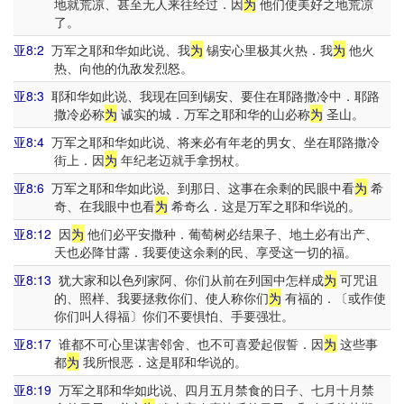
地就荒凉、甚至无人来往经过．因
为
他们使美好之地荒凉
了。
亚8:2
万军之耶和华如此说、我
为
锡安心里极其火热．我
为
他火
热、向他的仇敌发烈怒。
亚8:3
耶和华如此说、我现在回到锡安、要住在耶路撒冷中．耶路
撒冷必称
为
诚实的城．万军之耶和华的山必称
为
圣山。
亚8:4
万军之耶和华如此说、将来必有年老的男女、坐在耶路撒冷
街上．因
为
年纪老迈就手拿拐杖。
亚8:6
万军之耶和华如此说、到那日、这事在余剩的民眼中看
为
希
奇、在我眼中也看
为
希奇么．这是万军之耶和华说的。
亚8:12
因
为
他们必平安撒种．葡萄树必结果子、地土必有出产、
天也必降甘露．我要使这余剩的民、享受这一切的福。
亚8:13
犹大家和以色列家阿、你们从前在列国中怎样成
为
可咒诅
的、照样、我要拯救你们、使人称你们
为
有福的．〔或作使
你们叫人得福〕你们不要惧怕、手要强壮。
亚8:17
谁都不可心里谋害邻舍、也不可喜爱起假誓．因
为
这些事
都
为
我所恨恶．这是耶和华说的。
亚8:19
万军之耶和华如此说、四月五月禁食的日子、七月十月禁