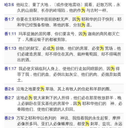
哈3:6
他站立、量了大地．〔或作使地震动〕观看、赶散万民．永
久的山崩裂、长存的岭塌陷．他的作
为
与古时一样。
番1:7
你要在主耶和华面前静默无声、因
为
耶和华的日子快到．耶
和华已经预备祭物、将他的客、分别
为
圣。
番1:11
玛革提施的居民哪、你们要哀号、因
为
迦南的商民都灭亡
了．凡搬运银子的都被剪除。
番1:13
他们的财宝、必成
为
掠物、他们的房屋、必变
为
荒场．他
们必建造房屋、却不得住在其内、栽种葡萄园、却不得喝所
出的酒。
番1:17
我必使灾祸临到人身上、使他们行走如同瞎眼的、因
为
得
罪了我．他们的血、必倒出如灰尘、他们的肉、必抛弃如粪
土。
番2:6
沿海之地要变
为
草场、其上有牧人的住处和羊群的圈。
番2:7
这地必
为
犹大家剩下的人所得．他们必在那里牧放群羊．晚
上必躺卧在亚实基伦的房屋中．因
为
耶和华他们的 神、必
眷顾他们、使他们被掳的人归回。
番2:9
万军之耶和华以色列的 神说、我指着我的永生起誓、摩押
必像所多玛、亚扪人必像蛾摩拉、都变
为
刺草、盐坑、永远