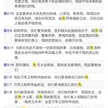
荒废之地。我百姓所剩下的必掳掠他们、我国中所余剩的必
得着他们的地。
番2:15
这是素来欢乐安然居住的城、心里说、惟有我、除我以外
再没有别的．现在何竟荒凉、成
为
野兽躺卧之处．凡经过的
人都必摇手嗤笑他。
番3:8
耶和华说、你们要等候我、直到我兴起掳掠的日子、因
为
我
已定意招聚列国、聚集列邦、将我的恼怒、就是我的烈怒、
都倾在他们身上．我的忿怒如火、必烧灭全地。
番3:11
当那日你必不因你一切得罪我的事、自觉羞愧．因
为
那时
我必从你中间除掉矜夸高傲之辈、你也不再于我的圣山狂
傲。
番3:18
那些属你、
为
无大会愁烦、因你担当羞辱的、我必聚集他
们。
该1:5
现在万军之耶和华如此说、你们要省察自己的行
为
。
该1:7
万军之耶和华如此说、你们要省察自己的行
为
。
该1:9
你们盼望多得、所得的却少．你们收到家中、我就吹去．这
是
为
什么呢、因
为
我的殿荒凉、你们各人却顾自己的房
屋．〔顾原文作奔〕这是万军之耶和华说的。