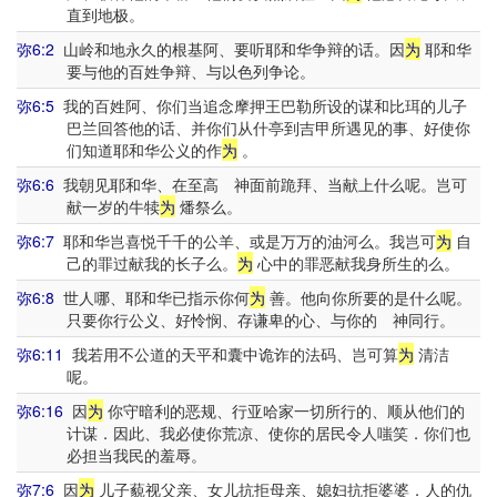
直到地极。
弥6:2
山岭和地永久的根基阿、要听耶和华争辩的话。因
为
耶和华
要与他的百姓争辩、与以色列争论。
弥6:5
我的百姓阿、你们当追念摩押王巴勒所设的谋和比珥的儿子
巴兰回答他的话、并你们从什亭到吉甲所遇见的事、好使你
们知道耶和华公义的作
为
。
弥6:6
我朝见耶和华、在至高 神面前跪拜、当献上什么呢。岂可
献一岁的牛犊
为
燔祭么。
弥6:7
耶和华岂喜悦千千的公羊、或是万万的油河么。我岂可
为
自
己的罪过献我的长子么。
为
心中的罪恶献我身所生的么。
弥6:8
世人哪、耶和华已指示你何
为
善。他向你所要的是什么呢。
只要你行公义、好怜悯、存谦卑的心、与你的 神同行。
弥6:11
我若用不公道的天平和囊中诡诈的法码、岂可算
为
清洁
呢。
弥6:16
因
为
你守暗利的恶规、行亚哈家一切所行的、顺从他们的
计谋．因此、我必使你荒凉、使你的居民令人嗤笑．你们也
必担当我民的羞辱。
弥7:6
因
为
儿子藐视父亲、女儿抗拒母亲、媳妇抗拒婆婆．人的仇