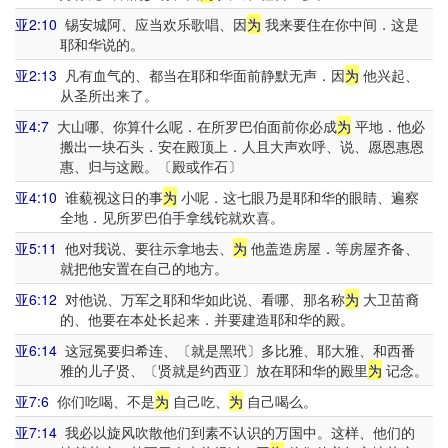
亚2:10
锡安城阿、应当欢乐歌唱、因
为
我来要住在你中间．这是
耶和华说的。
亚2:13
凡有血气的、都当在耶和华面前静默无声．因
为
他兴起、
从圣所出来了。
亚4:7
大山哪、你算什么呢．在所罗巴伯面前你必成
为
平地．他必
搬出一块石头．安在殿顶上．人且大声欢呼、说、愿恩惠恩
惠、归与这殿。〔殿或作石〕
亚4:10
谁藐视这日的事
为
小呢．这七眼乃是耶和华的眼睛、遍察
全地．见所罗巴伯手拿线铊就欢喜。
亚5:11
他对我说、要往示拿地去、
为
他盖造房屋．等房屋齐备、
就把他安置在自己的地方。
亚6:12
对他说、万军之耶和华如此说、看哪、那名称
为
大卫苗裔
的、他要在本处长起来．并要建造耶和华的殿。
亚6:14
这冠冕要归希连、〔就是黑玳〕多比雅、耶大雅、和西番
雅的儿子贤、〔贤就是约西亚〕放在耶和华的殿里
为
记念。
亚7:6
你们吃喝、不是
为
自己吃、
为
自己喝么。
亚7:14
我必以旋风吹散他们到素不认识的万国中。这样、他们的