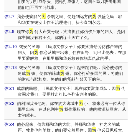
们要将刀打成犁头、把枪打成镰刀．这国不举刀攻击那国、
他们也不再学习战事。
弥4:7
我必使瘸腿的
为
余剩之民、使赶到远方的
为
强盛之民．耶
和华要在锡安山作王治理他们、从今直到永远。
弥4:9
现在你
为
何大声哭号呢．疼痛抓住你仿佛产难的妇人．是因
你中间没有君王么、你的谋士灭亡了么。
弥4:10
锡安的民哪、〔民原文作女子〕你要疼痛劬劳仿佛产难的
妇人．因
为
你必从城里出来、住在田野、到巴比伦去．在那
里要蒙解救、在那里耶和华必救赎你脱离仇敌的手。
弥4:13
锡安的民哪、〔民原文作女子〕起来踹谷吧．我必使你的
角成
为
铁、使你的蹄成
为
铜。你必打碎多国的民．将他们
的财献与耶和华、将他们的货献与普天下的主。
弥5:1
成群的民哪、〔民原文作女子〕现在你要聚集成队．因
为
仇
敌围攻我们、要用杖击打以色列审判者的脸。
弥5:2
伯利恒以法他阿、你在犹大诸城中
为
小、将来必有一位从你
那里出来、在以色列中
为
我作掌权的．他的根源从亘古、从
太初就有。
弥5:4
他必起来、倚靠耶和华的大能、并耶和华他 神之名的威
严、牧养他的羊群．他们要安然居住．因
为
他必日见尊大、