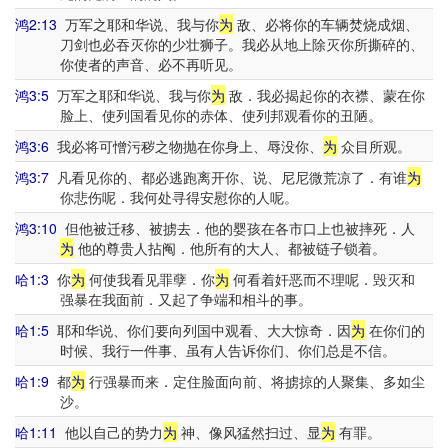
鸿2:13
万军之耶和华说、我与你
为
敌、必将你的车辆焚烧成烟、
刀剑也必吞灭你的少壮狮子。我必从地上除灭你所撕碎的、
你使者的声音、必不再听见。
鸿3:5
万军之耶和华说、我与你
为
敌．我必揭起你的衣襟、蒙在你
脸上、使列国看见你的赤体、使列邦观看你的丑陋。
鸿3:6
我必将可憎污秽之物抛在你身上、辱没你、
为
众目所观。
鸿3:7
凡看见你的、都必逃跑离开你、说、尼尼微荒凉了．有谁
为
你悲伤呢．我何处寻得安慰你的人呢。
鸿3:10
但他被迁移、被掳去．他的婴孩在各市口上也被摔死．人
为
他的尊贵人拈阄．他所有的大人、都被链子锁着。
哈1:3
你
为
何使我看见罪孽．你
为
何看着奸恶而不理呢．毁灭和
强暴在我面前．又起了争端和相斗的事。
哈1:5
耶和华说、你们要向列国中观看、大大惊奇．因
为
在你们的
时候、我行一件事、虽有人告诉你们、你们总是不信。
哈1:9
都
为
行强暴而来．定住脸面向前、将掳掠的人聚集、多如尘
沙。
哈1:11
他以自己的势力
为
神、像风猛然扫过、显
为
有罪。