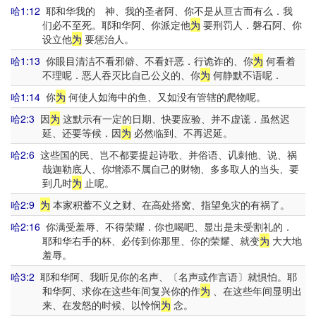
哈1:12
耶和华我的 神、我的圣者阿、你不是从亘古而有么．我
们必不至死。耶和华阿、你派定他
为
要刑罚人．磐石阿、你
设立他
为
要惩治人。
哈1:13
你眼目清洁不看邪僻、不看奸恶．行诡诈的、你
为
何看着
不理呢．恶人吞灭比自己公义的、你
为
何静默不语呢．
哈1:14
你
为
何使人如海中的鱼、又如没有管辖的爬物呢。
哈2:3
因
为
这默示有一定的日期、快要应验、并不虚谎．虽然迟
延、还要等候．因
为
必然临到、不再迟延。
哈2:6
这些国的民、岂不都要提起诗歌、并俗语、讥刺他、说、祸
哉迦勒底人、你增添不属自己的财物、多多取人的当头、要
到几时
为
止呢。
哈2:9
为
本家积蓄不义之财、在高处搭窝、指望免灾的有祸了。
哈2:16
你满受羞辱、不得荣耀．你也喝吧、显出是未受割礼的．
耶和华右手的杯、必传到你那里、你的荣耀、就变
为
大大地
羞辱。
哈3:2
耶和华阿、我听见你的名声、〔名声或作言语〕就惧怕。耶
和华阿、求你在这些年间复兴你的作
为
、在这些年间显明出
来、在发怒的时候、以怜悯
为
念。