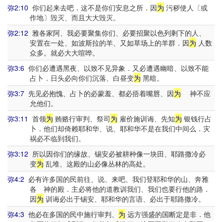
弥2:10
你们起来去吧．这不是你们安息之所．因
为
污秽使人〔或
作地〕毁灭、而且大大毁灭。
弥2:12
雅各家阿、我必要聚集你们、必要招聚以色列剩下的人、
安置在一处、如波斯拉的羊、又如草场上的羊群．因
为
人数
众多。就必大大喧哗。
弥3:6
你们必遭遇黑夜、以致不见异象．又必遭遇幽暗、以致不能
占卜．日头必向你们沉落、白昼变
为
黑暗。
弥3:7
先见必抱愧、占卜的必蒙羞、都必捂着嘴唇、因
为
神不应
允他们。
弥3:11
首领
为
贿赂行审判、祭司
为
雇价施训诲、先知
为
银钱行占
卜．他们却倚赖耶和华、说、耶和华不是在我们中间么．灾
祸必不临到我们。
弥3:12
所以因你们的缘故、锡安必被耕种像一块田、耶路撒冷必
变
为
乱堆、这殿的山必像丛林的高处。
弥4:2
必有许多国的民前往、说、来吧、我们登耶和华的山、奔雅
各 神的殿．主必将他的道教训我们、我们也要行他的路．
因
为
训诲必出于锡安、耶和华的言语、必出于耶路撒冷。
弥4:3
他必在多国的民中施行审判、
为
远方强盛的国断定是非．他