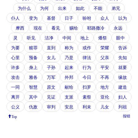
为什么
为何
出来
如此
不能
弟兄
仆人
变为
基督
日子
吩咐
众人
以为
摩西
现在
看见
赐给
耶路撒冷
永远
灵
听见
洁净
中间
地上
燔祭
眼中
为要
赎罪
直到
称为
或作
荣耀
告诉
心里
预备
女儿
乃是
律法
父亲
先知
许多
身上
子孙
起来
行为
平安
就要
攻击
雅各
万军
外邦
今日
不再
缘故
一同
智慧
原文
献给
扫罗
地方
建造
离开
其中
见证
支派
素祭
亚伦
妇人
公义
仇敌
审判
安息
利未
儿女
列祖
报错
Top