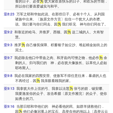
食的日子、必变
为
犹大家欢喜快乐的日子、和欢乐的节期．
所以你们要喜爱诚实与和平。
亚8:23
万军之耶和华如此说、在那些日子、必有十个人、从列国
诸族中出来、〔族原文作方言〕拉住一个犹大人的衣襟、
说、我们要与你们同去、因
为
我们听见 神与你们同在了。
亚9:2
和靠近的哈马、并推罗、西顿、因
为
这二城的人、大有智
慧。
亚9:3
推罗
为
自己修筑保障、积蓄银子如尘沙、堆起精金如街上的
泥土。
亚9:7
我必除去他口中带血之肉、和牙齿内可憎之物．他必作
为
余
剩的人、归与我们的 神．必在犹大像族长、以革伦人必如
耶布斯人。
亚9:8
我必在我家的四围安营、使敌军不得任意往来．暴虐的人也
不再经过．因
为
我亲眼看顾我的家。
亚9:13
我拿犹大作上弦的弓、我拿以法莲
为
张弓的箭．锡安哪、
我要激发你的众子、攻击希腊〔原文作雅完〕的众子、使你
如勇士的刀。
亚9:16
当那日耶和华他们的 神必看他的民、如群羊拯救他们．
因
为
他们必像冠冕上的宝石、高举在他的地以上〔高举云云