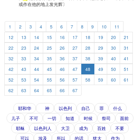
或作在他的地上发光辉〕
1
2
3
4
5
6
7
8
9
10
11
12
13
14
15
16
17
18
19
20
21
22
23
24
25
26
27
28
29
30
31
32
33
34
35
36
37
38
39
40
41
42
43
44
45
46
47
48
49
50
51
52
53
54
55
56
57
58
59
60
61
62
63
64
65
66
67
耶和华
神
以色列
自己
罪
什么
儿子
不可
一切
知道
时候
祭司
面前
耶稣
以色列人
大卫
成为
百姓
不要
可以
埃及
所以
的话
犹大
作为