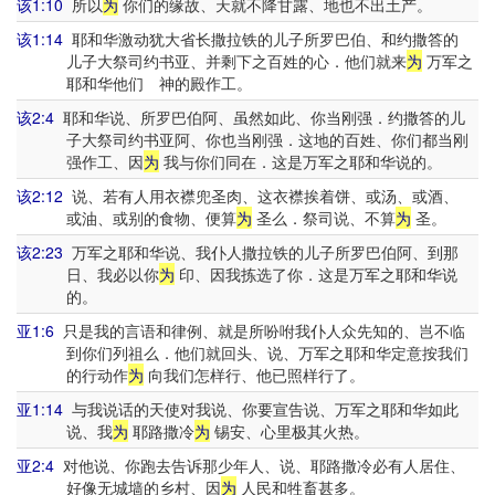
该1:10
所以
为
你们的缘故、天就不降甘露、地也不出土产。
该1:14
耶和华激动犹大省长撒拉铁的儿子所罗巴伯、和约撒答的
儿子大祭司约书亚、并剩下之百姓的心．他们就来
为
万军之
耶和华他们 神的殿作工。
该2:4
耶和华说、所罗巴伯阿、虽然如此、你当刚强．约撒答的儿
子大祭司约书亚阿、你也当刚强．这地的百姓、你们都当刚
强作工、因
为
我与你们同在．这是万军之耶和华说的。
该2:12
说、若有人用衣襟兜圣肉、这衣襟挨着饼、或汤、或酒、
或油、或别的食物、便算
为
圣么．祭司说、不算
为
圣。
该2:23
万军之耶和华说、我仆人撒拉铁的儿子所罗巴伯阿、到那
日、我必以你
为
印、因我拣选了你．这是万军之耶和华说
的。
亚1:6
只是我的言语和律例、就是所吩咐我仆人众先知的、岂不临
到你们列祖么．他们就回头、说、万军之耶和华定意按我们
的行动作
为
向我们怎样行、他已照样行了。
亚1:14
与我说话的天使对我说、你要宣告说、万军之耶和华如此
说、我
为
耶路撒冷
为
锡安、心里极其火热。
亚2:4
对他说、你跑去告诉那少年人、说、耶路撒冷必有人居住、
好像无城墙的乡村、因
为
人民和牲畜甚多。