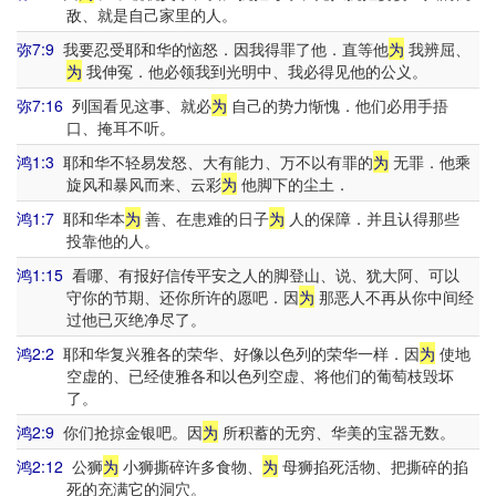
敌、就是自己家里的人。
弥7:9
我要忍受耶和华的恼怒．因我得罪了他．直等他
为
我辨屈、
为
我伸冤．他必领我到光明中、我必得见他的公义。
弥7:16
列国看见这事、就必
为
自己的势力惭愧．他们必用手捂
口、掩耳不听。
鸿1:3
耶和华不轻易发怒、大有能力、万不以有罪的
为
无罪．他乘
旋风和暴风而来、云彩
为
他脚下的尘土．
鸿1:7
耶和华本
为
善、在患难的日子
为
人的保障．并且认得那些
投靠他的人。
鸿1:15
看哪、有报好信传平安之人的脚登山、说、犹大阿、可以
守你的节期、还你所许的愿吧．因
为
那恶人不再从你中间经
过他已灭绝净尽了。
鸿2:2
耶和华复兴雅各的荣华、好像以色列的荣华一样．因
为
使地
空虚的、已经使雅各和以色列空虚、将他们的葡萄枝毁坏
了。
鸿2:9
你们抢掠金银吧。因
为
所积蓄的无穷、华美的宝器无数。
鸿2:12
公狮
为
小狮撕碎许多食物、
为
母狮掐死活物、把撕碎的掐
死的充满它的洞穴。