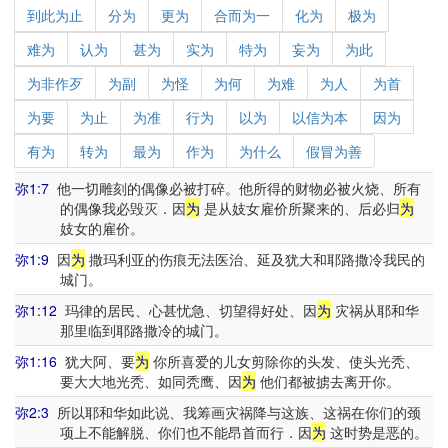
到此为止
分为
更为
合而为一
化为
极为
难为
认为
甚为
实为
特为
妄为
为此
为非作歹
为副
为怪
为何
为难
为人
为首
为要
为止
为准
行为
以为
以信为本
因为
有为
转为
最为
作为
为什么
假冒为善
弥1:7
他一切雕刻的偶像必被打碎。他所得的财物必被火烧、所有
的偶像我必毁灭．因
为
是从妓女雇价所聚来的、后必归
为
妓女的雇价。
弥1:9
因
为
撒玛利亚的伤痕无法医治、延及犹大和耶路撒冷我民的
城门。
弥1:12
玛律的居民、心甚忧急、切望得好处、因
为
灾祸从耶和华
那里临到耶路撒冷的城门。
弥1:16
犹大阿、要
为
你所喜爱的儿女剪除你的头发、使头光秃、
要大大地光秃、如同秃鹰、因
为
他们都被掳去离开你。
弥2:3
所以耶和华如此说、我筹画灾祸降与这族、这祸在你们的颈
项上不能解脱、你们也不能昂首而行．因
为
这时势是恶的。