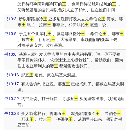
怎样待耶利哥和耶利哥的
王
、也照样待艾城和艾城的
王
．
又听见基遍的居民与以色列人立了和约、住在他们中间．
书10:3
所以耶路撒冷
王
亚多尼洗德打发人去见希伯仑
王
何咸、耶
末
王
毗兰、拉吉
王
雅非亚、和伊矶伦
王
底璧、说、
书10:5
于是五个亚摩利
王
、就是耶路撒冷
王
、希伯仑
王
、耶末
王
、拉吉
王
、伊矶伦
王
、大家聚集、率领他们的众军上去、
对着基遍安营、攻打基遍。
书10:6
基遍人就打发人往吉甲的营中去见约书亚、说、你不要袖
手不顾你的仆人．求你速速上来拯救我们、帮助我们．因为
住山地亚摩利人的诸
王
都聚集攻击我们。
书10:16
那五
王
逃跑、藏在玛基大洞里。
书10:17
有人告诉约书亚说、那五
王
已经找到了、都藏在玛基大洞
里。
书10:22
约书亚说、打开洞口、将那五
王
从洞里带出来、领到我面
前。
书10:23
众人就这样行、将那五
王
、就是耶路撒冷
王
、希伯仑
王
、耶末
王
、拉吉
王
、伊矶伦
王
、从洞里带出来、领到约书
亚面前。