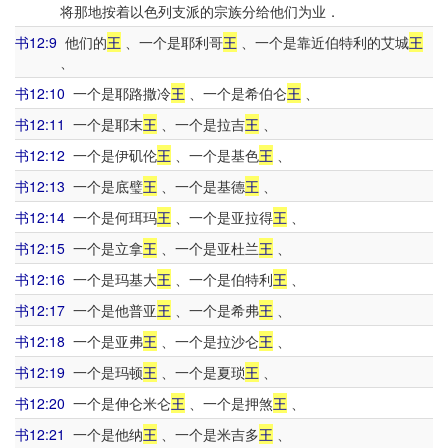
将那地按着以色列支派的宗族分给他们为业．
书12:9
他们的
王
、一个是耶利哥
王
、一个是靠近伯特利的艾城
王
、
书12:10
一个是耶路撒冷
王
、一个是希伯仑
王
、
书12:11
一个是耶末
王
、一个是拉吉
王
、
书12:12
一个是伊矶伦
王
、一个是基色
王
、
书12:13
一个是底璧
王
、一个是基德
王
、
书12:14
一个是何珥玛
王
、一个是亚拉得
王
、
书12:15
一个是立拿
王
、一个是亚杜兰
王
、
书12:16
一个是玛基大
王
、一个是伯特利
王
、
书12:17
一个是他普亚
王
、一个是希弗
王
、
书12:18
一个是亚弗
王
、一个是拉沙仑
王
、
书12:19
一个是玛顿
王
、一个是夏琐
王
、
书12:20
一个是伸仑米仑
王
、一个是押煞
王
、
书12:21
一个是他纳
王
、一个是米吉多
王
、