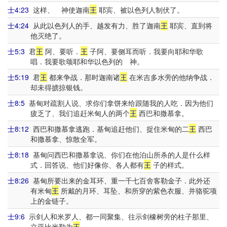
士4:23
这样、 神使迦南
王
耶宾、被以色列人制伏了。
士4:24
从此以色列人的手、越发有力、胜了迦南
王
耶宾、直到将
他灭绝了。
士5:3
君
王
阿、要听．
王
子阿、要侧耳而听．我要向耶和华歌
唱．我要歌颂耶和华以色列的 神。
士5:19
君
王
都来争战．那时迦南诸
王
在米吉多水旁的他纳争战．
却未得掳掠银钱。
士8:5
基甸对疏割人说、求你们拿饼来给跟随我的人吃．因为他们
疲乏了、我们追赶米甸人的两个
王
西巴和撒慕拿。
士8:12
西巴和撒慕拿逃跑．基甸追赶他们、捉住米甸的二
王
西巴
和撒慕拿、惊散全军。
士8:18
基甸问西巴和撒慕拿说、你们在他泊山所杀的人是什么样
式．回答说、他们好像你、各人都有
王
子的样式。
士8:26
基甸所要出来的金耳环、重一千七百舍客勒金子．此外还
有米甸
王
所戴的月环、耳坠、和所穿的紫色衣服、并骆驼项
上的金链子。
士9:6
示剑人和米罗人、都一同聚集、往示剑橡树旁的柱子那里、
立亚比米勒为
王
。