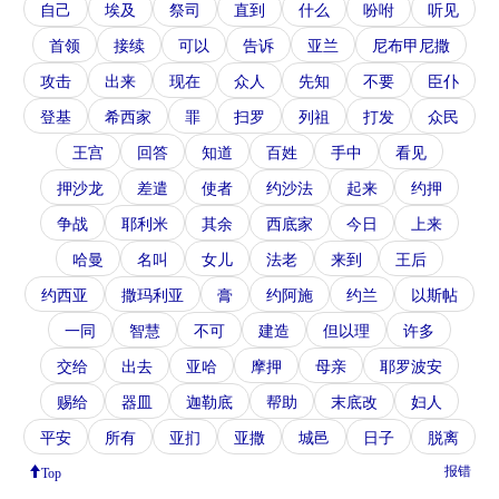
自己
埃及
祭司
直到
什么
吩咐
听见
首领
接续
可以
告诉
亚兰
尼布甲尼撒
攻击
出来
现在
众人
先知
不要
臣仆
登基
希西家
罪
扫罗
列祖
打发
众民
王宫
回答
知道
百姓
手中
看见
押沙龙
差遣
使者
约沙法
起来
约押
争战
耶利米
其余
西底家
今日
上来
哈曼
名叫
女儿
法老
来到
王后
约西亚
撒玛利亚
膏
约阿施
约兰
以斯帖
一同
智慧
不可
建造
但以理
许多
交给
出去
亚哈
摩押
母亲
耶罗波安
赐给
器皿
迦勒底
帮助
末底改
妇人
平安
所有
亚扪
亚撒
城邑
日子
脱离
报错
Top