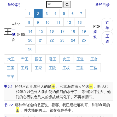
圣经索引
圣经目录
1
2
3
4
5
6
7
8
9
10
11
12
13
亡
wáng
PDF:
羊
王
一
14
15
16
17
18
19
简
.
览
-
3485
王
繁
次
20
21
22
23
24
25
道
26
大王
帝王
国王
君王
女王
王道
王宫
王国
王后
王家
王陵
王权
王室
王位
王子
书5:1
约但河西亚摩利人的诸
王
、和靠海迦南人的诸
王
、听见耶
和华在以色列人前面使约但河的水干了、等到我们过去、他
们的心因以色列人的缘故就消化了、不再有胆气。
书6:2
耶和华晓谕约书亚说、看哪、我已经把耶利哥、和耶利哥的
王
、并大能的勇士、都交在你手中。