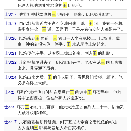
色列人托他送礼物给摩押
王
伊矶伦。
士3:17
他将礼物献给摩押
王
伊矶伦、原来伊矶伦极其肥胖。
士3:19
自己却从靠近吉甲凿石之地回来、说、
王
阿、我有一件机
密事奏告你．
王
说、回避吧．于是左右侍立的人都退去了。
士3:20
以笏来到
王
面前．
王
独自一人坐在凉楼上。以笏说、我
奉 神的命报告你一件事．
王
就从座位上站起来。
士3:21
以笏便伸左手、从右腿上拔出剑来、刺入
王
的肚腹．
士3:22
连剑把都刺进去了．剑被肥肉夹住、他没有从
王
的肚腹拔
出来、且穿通了后身。
士3:24
以笏出来之后、
王
的仆人到了、看见楼门关锁、就说、他
必是在楼上大解。
士4:2
耶和华就把他们付与在夏琐作
王
的迦南
王
耶宾手中．他的
将军是西西拉、住在外邦人的夏罗设。
士4:3
耶宾
王
有铁车九百辆．他大大欺压以色列人二十年、以色列
人就呼求耶和华。
士4:17
只有西西拉步行逃跑、到了基尼人希百之妻雅亿的帐棚．
因为夏琐
王
耶宾与基尼人希百家和好。