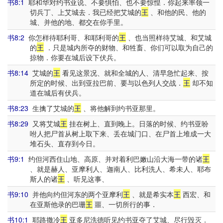
书8:1
耶和华对约书亚说、不要惧怕、也不要惊惶．你起来率领一
切兵丁、上艾城去．我已经把艾城的
王
、和他的民、他的
城、并他的地、都交在你手里。
书8:2
你怎样待耶利哥、和耶利哥的
王
、也当照样待艾城、和艾城
的
王
．只是城内所夺的财物、和牲畜、你们可以取为自己的
掠物．你要在城后设下伏兵。
书8:14
艾城的
王
看见这景况、就和全城的人、清早急忙起来、按
所定的时候、出到亚拉巴前、要与以色列人交战．
王
却不知
道在城后有伏兵。
书8:23
生擒了艾城的
王
、将他解到约书亚那里。
书8:29
又将艾城
王
挂在树上、直到晚上。日落的时候、约书亚吩
咐人把尸首从树上取下来、丢在城门口、在尸首上堆成一大
堆石头、直存到今日。
书9:1
约但河西住山地、高原、并对着利巴嫩山沿大海一带的诸
王
、就是赫人、亚摩利人、迦南人、比利洗人、希未人、耶布
斯人的诸
王
、听见这事、
书9:10
并他向约但河东的两个亚摩利
王
、就是希实本
王
西宏、和
在亚斯他录的巴珊
王
噩、一切所行的事．
书10:1
耶路撒冷
王
亚多尼洗德听见约书亚夺了艾城、尽行毁灭．