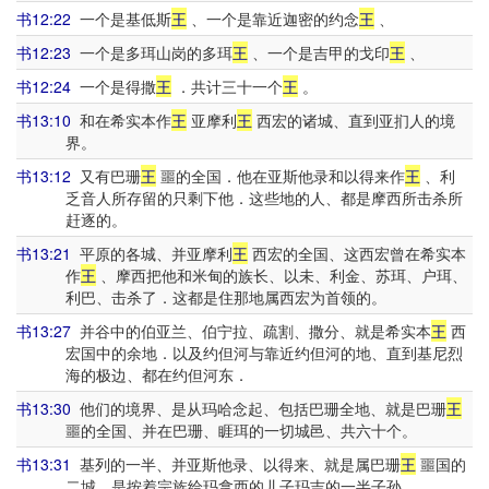
书12:22
一个是基低斯
王
、一个是靠近迦密的约念
王
、
书12:23
一个是多珥山岗的多珥
王
、一个是吉甲的戈印
王
、
书12:24
一个是得撒
王
．共计三十一个
王
。
书13:10
和在希实本作
王
亚摩利
王
西宏的诸城、直到亚扪人的境
界。
书13:12
又有巴珊
王
噩的全国．他在亚斯他录和以得来作
王
、利
乏音人所存留的只剩下他．这些地的人、都是摩西所击杀所
赶逐的。
书13:21
平原的各城、并亚摩利
王
西宏的全国、这西宏曾在希实本
作
王
、摩西把他和米甸的族长、以未、利金、苏珥、户珥、
利巴、击杀了．这都是住那地属西宏为首领的。
书13:27
并谷中的伯亚兰、伯宁拉、疏割、撒分、就是希实本
王
西
宏国中的余地．以及约但河与靠近约但河的地、直到基尼烈
海的极边、都在约但河东．
书13:30
他们的境界、是从玛哈念起、包括巴珊全地、就是巴珊
王
噩的全国、并在巴珊、睚珥的一切城邑、共六十个。
书13:31
基列的一半、并亚斯他录、以得来、就是属巴珊
王
噩国的
二城、是按着宗族给玛拿西的儿子玛吉的一半子孙。