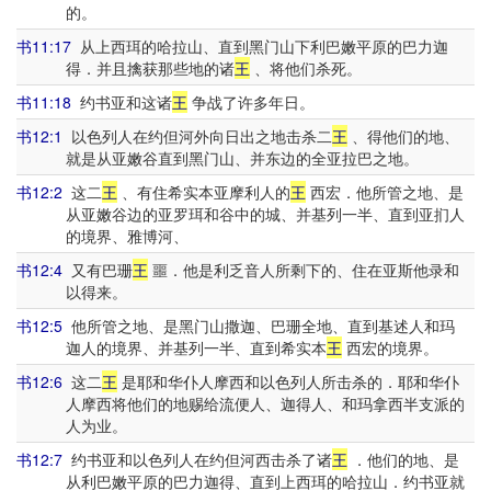
的。
书11:17
从上西珥的哈拉山、直到黑门山下利巴嫩平原的巴力迦
得．并且擒获那些地的诸
王
、将他们杀死。
书11:18
约书亚和这诸
王
争战了许多年日。
书12:1
以色列人在约但河外向日出之地击杀二
王
、得他们的地、
就是从亚嫩谷直到黑门山、并东边的全亚拉巴之地。
书12:2
这二
王
、有住希实本亚摩利人的
王
西宏．他所管之地、是
从亚嫩谷边的亚罗珥和谷中的城、并基列一半、直到亚扪人
的境界、雅博河、
书12:4
又有巴珊
王
噩．他是利乏音人所剩下的、住在亚斯他录和
以得来。
书12:5
他所管之地、是黑门山撒迦、巴珊全地、直到基述人和玛
迦人的境界、并基列一半、直到希实本
王
西宏的境界。
书12:6
这二
王
是耶和华仆人摩西和以色列人所击杀的．耶和华仆
人摩西将他们的地赐给流便人、迦得人、和玛拿西半支派的
人为业。
书12:7
约书亚和以色列人在约但河西击杀了诸
王
．他们的地、是
从利巴嫩平原的巴力迦得、直到上西珥的哈拉山．约书亚就