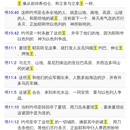
王
像从前待希伯仑、和立拿与立拿
王
一样。
书10:40
这样约书亚击杀全地的人、就是山地、南地、高原、山坡
的人、和那些地的诸
王
、没有留下一个．将凡有气息的尽行
杀灭、正如耶和华以色列的 神所吩咐的。
书10:42
约书亚一时杀败了这些
王
、并夺了他们的地．因为耶和华
以色列的 神为以色列争战。
书11:1
夏琐
王
耶宾听见这事、就打发人去见玛顿
王
约巴、伸仑
王
、押煞
王
、
书11:2
与北方、山地、基尼烈南边的亚拉巴高原、并西边多珥山
冈的诸
王
．
书11:4
这些
王
和他们的众军都出来、人数多如海边的沙．并有许
多马匹车辆。
书11:5
这诸
王
会合、来到米伦水边、一同安营、要与以色列人争
战。
书11:10
当时约书亚转回夺了夏琐、用刀击杀夏琐
王
．素来夏琐在
这诸国中是为首的。
书11:12
约书亚夺了这些
王
的一切城邑、擒获其中的诸
王
、用刀
击杀他们、将他们尽行杀灭、正如耶和华仆人摩西所吩咐