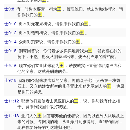
士9:8
有一时树木要膏一树为
王
、管理他们、就去对橄榄树说、请
你作我们的
王
。
士9:10
树木对无花果树说、请你来作我们的
王
。
士9:12
树木对葡萄树说、请你来作我们的
王
。
士9:14
众树对荆棘说、请你来作我们的
王
。
士9:15
荆棘回答说、你们若诚诚实实地膏我为
王
、就要投在我的
荫下．不然、愿火从荆棘里出来、烧灭利巴嫩的香柏树。
士9:16
现在你们立亚比米勒为
王
．若按诚实正直善待耶路巴力和
他的全家、这就是酬他的劳。
士9:18
你们如今起来攻击我的父家、将他众子七十人杀在一块磐
石上、又立他婢女所生的儿子亚比米勒为示剑人的
王
．他原
是你们的弟兄。
士11:12
耶弗他打发使者去见亚扪人的
王
、说、你与我有什么相
干、竟来到我国中攻打我呢。
士11:13
亚扪人的
王
回答耶弗他的使者说、因为以色列人从埃及上
来的时候、占据我的地、从亚嫩河到雅博河、直到约但河．
现在你要好好的将这地归还吧。