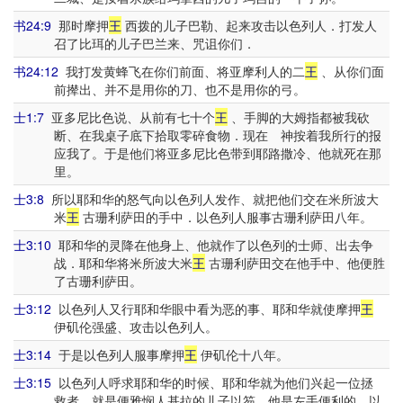
书24:9
那时摩押
王
西拨的儿子巴勒、起来攻击以色列人．打发人
召了比珥的儿子巴兰来、咒诅你们．
书24:12
我打发黄蜂飞在你们前面、将亚摩利人的二
王
、从你们面
前撵出、并不是用你的刀、也不是用你的弓。
士1:7
亚多尼比色说、从前有七十个
王
、手脚的大姆指都被我砍
断、在我桌子底下拾取零碎食物．现在 神按着我所行的报
应我了。于是他们将亚多尼比色带到耶路撒冷、他就死在那
里。
士3:8
所以耶和华的怒气向以色列人发作、就把他们交在米所波大
米
王
古珊利萨田的手中．以色列人服事古珊利萨田八年。
士3:10
耶和华的灵降在他身上、他就作了以色列的士师、出去争
战．耶和华将米所波大米
王
古珊利萨田交在他手中、他便胜
了古珊利萨田。
士3:12
以色列人又行耶和华眼中看为恶的事、耶和华就使摩押
王
伊矶伦强盛、攻击以色列人。
士3:14
于是以色列人服事摩押
王
伊矶伦十八年。
士3:15
以色列人呼求耶和华的时候、耶和华就为他们兴起一位拯
救者、就是便雅悯人基拉的儿子以笏、他是左手便利的．以