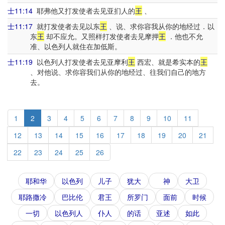
士11:14
耶弗他又打发使者去见亚扪人的
王
、
士11:17
就打发使者去见以东
王
、说、求你容我从你的地经过．以
东
王
却不应允。又照样打发使者去见摩押
王
．他也不允
准、以色列人就住在加低斯。
士11:19
以色列人打发使者去见亚摩利
王
西宏、就是希实本的
王
、对他说、求你容我们从你的地经过、往我们自己的地方
去。
1
2
3
4
5
6
7
8
9
10
11
12
13
14
15
16
17
18
19
20
21
22
23
24
25
26
耶和华
以色列
儿子
犹大
神
大卫
耶路撒冷
巴比伦
君王
所罗门
面前
时候
一切
以色列人
仆人
的话
亚述
如此