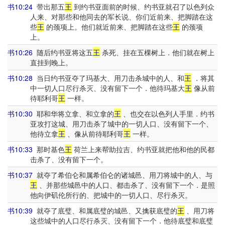
书10:24
带出那五
王
到约书亚面前的时候、约书亚就召了以色列众
人来、对那些和他同去的军长说、你们近前来、把脚踏在这
些
王
的颈项上。他们就近前来、把脚踏在这些
王
的颈项
上。
书10:26
随后约书亚将这五
王
杀死、挂在五棵树上．他们就在树上
直挂到晚上。
书10:28
当日约书亚夺了玛基大、用刀击杀城中的人、和
王
．将其
中一切人口尽行杀灭、没有留下一个．他待玛基大
王
像从前
待耶利哥
王
一样。
书10:30
耶和华将立拿、和立拿的
王
、也交在以色列人手里．约书
亚攻打这城、用刀击杀了城中的一切人口、没有留下一个、
他待立拿
王
、像从前待耶利哥
王
一样。
书10:33
那时基色
王
荷兰上来帮助拉吉、约书亚就把他和他的民都
击杀了、没有留下一个。
书10:37
就夺了希伯仑和属希伯仑的诸城邑、用刀将城中的人、与
王
、并那些城邑中的人口、都击杀了、没有留下一个．是照
他向伊矶伦所行的、把城中的一切人口、尽行杀灭。
书10:39
就夺了底璧、和属底璧的城邑、又擒获底璧的
王
、用刀将
这些城中的人口尽行杀灭、没有留下一个．他待底璧和底璧