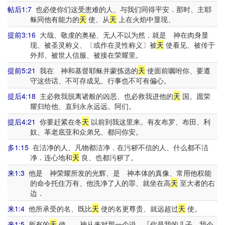
帖后1:7
也必使你们这受患难的人、与我们同得平安．那时、主耶
稣同他有能力的
天
使、从
天
上在火焰中显现、
提前3:16
大哉、敬虔的奥秘、无人不以为然．就是 神在肉身显
现、被圣灵称义、〔或作在灵性称义〕被
天
使看见、被传于
外邦、被世人信服、被接在荣耀里。
提前5:21
我在 神和基督耶稣并蒙拣选的
天
使面前嘱咐你、要遵
守这些话、不可存成见、行事也不可有偏心。
提后4:18
主必救我脱离诸般的凶恶、也必救我进他的
天
国。愿荣
耀归给他、直到永永远远。阿们。
提后4:21
你要赶紧在冬
天
以前到我这里来。有友布罗、布田、利
奴、革老底亚和众弟兄、都问你安。
多1:15
在洁净的人、凡物都洁净．在污秽不信的人、什么都不洁
净．连心地和
天
良、也都污秽了。
来1:3
他是 神荣耀所发的光辉、是 神本体的真像、常用他权能
的命令托住万有、他洗净了人的罪、就坐在高
天
至大者的右
边．
来1:4
他所承受的名、既比
天
使的名更尊贵、就远超过
天
使。
来1:5
所有的
天
使、 神从来对那一个说、『你是我的儿子、我今