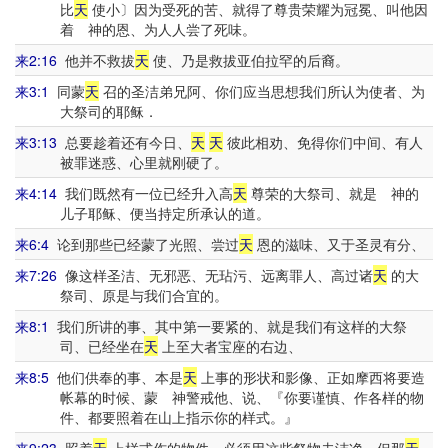
比
天
使小〕因为受死的苦、就得了尊贵荣耀为冠冕、叫他因
着 神的恩、为人人尝了死味。
来2:16
他并不救拔
天
使、乃是救拔亚伯拉罕的后裔。
来3:1
同蒙
天
召的圣洁弟兄阿、你们应当思想我们所认为使者、为
大祭司的耶稣．
来3:13
总要趁着还有今日、
天
天
彼此相劝、免得你们中间、有人
被罪迷惑、心里就刚硬了。
来4:14
我们既然有一位已经升入高
天
尊荣的大祭司、就是 神的
儿子耶稣、便当持定所承认的道。
来6:4
论到那些已经蒙了光照、尝过
天
恩的滋味、又于圣灵有分、
来7:26
像这样圣洁、无邪恶、无玷污、远离罪人、高过诸
天
的大
祭司、原是与我们合宜的。
来8:1
我们所讲的事、其中第一要紧的、就是我们有这样的大祭
司、已经坐在
天
上至大者宝座的右边、
来8:5
他们供奉的事、本是
天
上事的形状和影像、正如摩西将要造
帐幕的时候、蒙 神警戒他、说、『你要谨慎、作各样的物
件、都要照着在山上指示你的样式。』