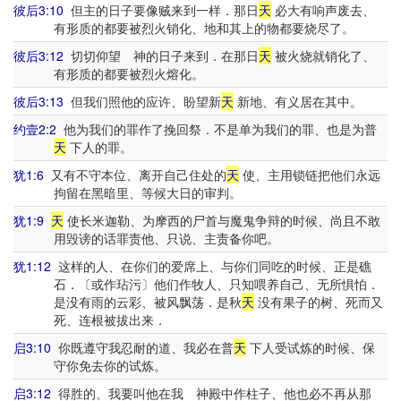
彼后3:10
但主的日子要像贼来到一样．那日
天
必大有响声废去、
有形质的都要被烈火销化、地和其上的物都要烧尽了。
彼后3:12
切切仰望 神的日子来到．在那日
天
被火烧就销化了、
有形质的都要被烈火熔化。
彼后3:13
但我们照他的应许、盼望新
天
新地、有义居在其中。
约壹2:2
他为我们的罪作了挽回祭．不是单为我们的罪、也是为普
天
下人的罪。
犹1:6
又有不守本位、离开自己住处的
天
使、主用锁链把他们永远
拘留在黑暗里、等候大日的审判。
犹1:9
天
使长米迦勒、为摩西的尸首与魔鬼争辩的时候、尚且不敢
用毁谤的话罪责他、只说、主责备你吧。
犹1:12
这样的人、在你们的爱席上、与你们同吃的时候、正是礁
石．〔或作玷污〕他们作牧人、只知喂养自己、无所惧怕．
是没有雨的云彩、被风飘荡．是秋
天
没有果子的树、死而又
死、连根被拔出来．
启3:10
你既遵守我忍耐的道、我必在普
天
下人受试炼的时候、保
守你免去你的试炼。
启3:12
得胜的、我要叫他在我 神殿中作柱子、他也必不再从那