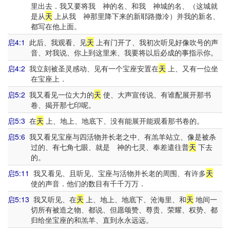
里出去．我又要将我 神的名、和我 神城的名、（这城就
是从
天
上从我 神那里降下来的新耶路撒冷）并我的新名、
都写在他上面。
启4:1
此后、我观看、见
天
上有门开了、我初次听见好像吹号的声
音、对我说、你上到这里来、我要将以后必成的事指示你。
启4:2
我立刻被圣灵感动、见有一个宝座安置在
天
上、又有一位坐
在宝座上．
启5:2
我又看见一位大力的
天
使、大声宣传说、有谁配展开那书
卷、揭开那七印呢。
启5:3
在
天
上、地上、地底下、没有能展开能观看那书卷的。
启5:6
我又看见宝座与四活物并长老之中、有羔羊站立、像是被杀
过的、有七角七眼、就是 神的七灵、奉差遣往普
天
下去
的。
启5:11
我又看见、且听见、宝座与活物并长老的周围、有许多
天
使的声音．他们的数目有千千万万．
启5:13
我又听见、在
天
上、地上、地底下、沧海里、和
天
地间一
切所有被造之物、都说、但愿颂赞、尊贵、荣耀、权势、都
归给坐宝座的和羔羊、直到永永远远。