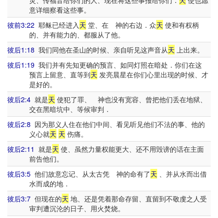
灵、传福音给你们的人、现在将这些事报给你们．
天
使也愿
意详细察看这些事。
彼前3:22
耶稣已经进入
天
堂、在 神的右边．众
天
使和有权柄
的、并有能力的、都服从了他。
彼后1:18
我们同他在圣山的时候、亲自听见这声音从
天
上出来。
彼后1:19
我们并有先知更确的预言、如同灯照在暗处．你们在这
预言上留意、直等到
天
发亮晨星在你们心里出现的时候、才
是好的。
彼后2:4
就是
天
使犯了罪、 神也没有宽容、曾把他们丢在地狱、
交在黑暗坑中、等候审判．
彼后2:8
因为那义人住在他们中间、看见听见他们不法的事、他的
义心就
天
天
伤痛。
彼后2:11
就是
天
使、虽然力量权能更大、还不用毁谤的话在主面
前告他们。
彼后3:5
他们故意忘记、从太古凭 神的命有了
天
、并从水而出借
水而成的地．
彼后3:7
但现在的
天
地、还是凭着那命存留、直留到不敬虔之人受
审判遭沉沦的日子、用火焚烧。