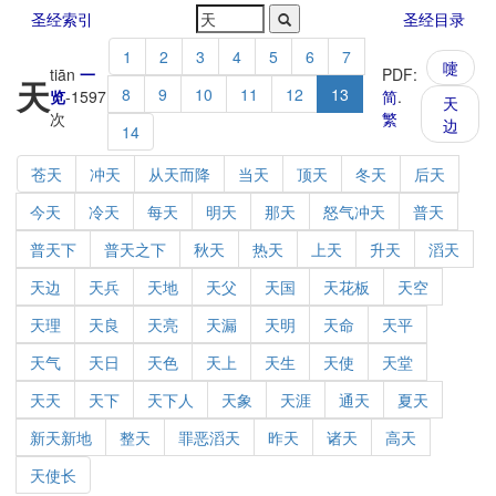
圣经索引
圣经目录
1
2
3
4
5
6
7
嚏
tiān
一
PDF:
天
8
9
10
11
12
13
览
-
1597
简
.
天
次
繁
边
14
苍天
冲天
从天而降
当天
顶天
冬天
后天
今天
冷天
每天
明天
那天
怒气冲天
普天
普天下
普天之下
秋天
热天
上天
升天
滔天
天边
天兵
天地
天父
天国
天花板
天空
天理
天良
天亮
天漏
天明
天命
天平
天气
天日
天色
天上
天生
天使
天堂
天天
天下
天下人
天象
天涯
通天
夏天
新天新地
整天
罪恶滔天
昨天
诸天
高天
天使长