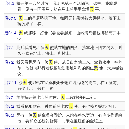
启6:5
揭开第三印的时候、我听见第三个活物说、你来。我就观
看、见有一匹黑马．骑在马上的手里拿着
天
平。
启6:13
天
上的星辰坠落于地、如同无花果树被大风摇动、落下未
熟的果子一样。
启6:14
天
就挪移、好像书卷被卷起来．山岭海岛都被挪移离开本
位。
启7:1
此后我看见四位
天
使站在地的四角、执掌地上四方的风、叫
风不吹在地上、海上、和树上。
启7:2
我又看见另有一位
天
使、从日出之地上来、拿着永生 神的
印．他就向那得着权柄能伤害地和海的四位
天
使、大声喊着
说、
启7:11
众
天
使都站在宝座和众长老并四活物的周围、在宝座前、
面伏于地、敬拜 神、
启8:1
羔羊揭开第七印的时候、
天
上寂静约有二刻。
启8:2
我看见那站在 神面前的七位
天
使、有七枝号赐给他们。
启8:3
另有一位
天
使拿着金香炉、来站在祭坛旁边．有许多香赐给
他、要和众圣徒的祈祷一同献在宝座前的金坛上。