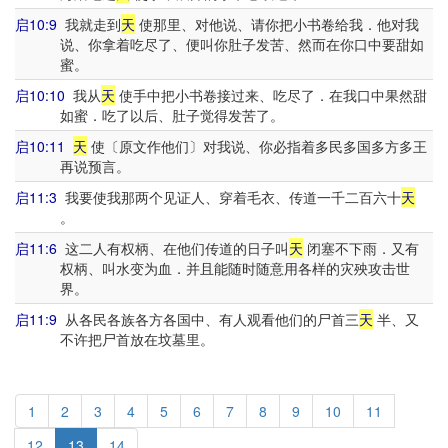
启10:9
我就走到
天
使那里、对他说、请你把小书卷给我．他对我
说、你拿着吃尽了、便叫你肚子发苦、然而在你口中要甜如
蜜。
启10:10
我从
天
使手中把小书卷接过来、吃尽了．在我口中果然甜
如蜜．吃了以后、肚子觉得发苦了。
启10:11
天
使〔原文作他们〕对我说、你必指着多民多国多方多王
再说预言。
启11:3
我要使我那两个见证人、穿着毛衣、传道一千二百六十
天
。
启11:6
这二人有权柄、在他们传道的日子叫
天
闭塞不下雨．又有
权柄、叫水变为血．并且能随时随意用各样的灾殃攻击世
界。
启11:9
从各民各族各方各国中、有人观看他们的尸首三
天
半、又
不许把尸首放在坟墓里。
1
2
3
4
5
6
7
8
9
10
11
12
13
14