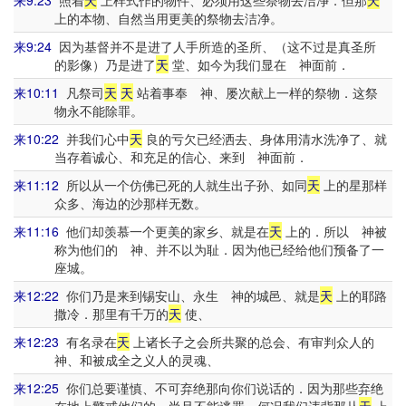
来9:23
照着
天
上样式作的物件、必须用这些祭物去洁净．但那
天
上的本物、自然当用更美的祭物去洁净。
来9:24
因为基督并不是进了人手所造的圣所、（这不过是真圣所
的影像）乃是进了
天
堂、如今为我们显在 神面前．
来10:11
凡祭司
天
天
站着事奉 神、屡次献上一样的祭物．这祭
物永不能除罪。
来10:22
并我们心中
天
良的亏欠已经洒去、身体用清水洗净了、就
当存着诚心、和充足的信心、来到 神面前．
来11:12
所以从一个仿佛已死的人就生出子孙、如同
天
上的星那样
众多、海边的沙那样无数。
来11:16
他们却羡慕一个更美的家乡、就是在
天
上的．所以 神被
称为他们的 神、并不以为耻．因为他已经给他们预备了一
座城。
来12:22
你们乃是来到锡安山、永生 神的城邑、就是
天
上的耶路
撒冷．那里有千万的
天
使、
来12:23
有名录在
天
上诸长子之会所共聚的总会、有审判众人的
神、和被成全之义人的灵魂、
来12:25
你们总要谨慎、不可弃绝那向你们说话的．因为那些弃绝