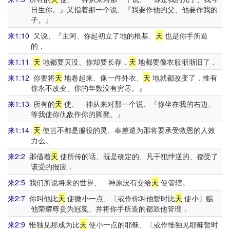
日生你。』又指着那一个说、『我要作他的父、他要作我的
子。』
来1:10
又说、『主阿、你起初立了地的根基、
天
也是你手所造
的．
来1:11
天
地都要灭没、你却要长存．
天
地都要像衣服渐渐旧了．
来1:12
你要将
天
地卷起来、像一件外衣、
天
地就都改变了．惟有
你永不改变、你的年数没有穷尽。』
来1:13
所有的
天
使、 神从来对那一个说、『你坐在我的右边、
等我使你仇敌作你的脚凳。』
来1:14
天
使岂不都是服役的灵、奉差遣为那将要承受救恩的人效
力么。
来2:2
那借着
天
使所传的话、既是确定的、凡干犯悖逆的、都受了
该受的报应．
来2:5
我们所说将来的世界、 神原没有交给
天
使管辖。
来2:7
你叫他比
天
使微小一点、〔或作你叫他暂时比
天
使小〕赐
他荣耀尊贵为冠冕、并将你手所造的都派他管理．
来2:9
惟独见那成为比
天
使小一点的耶稣、〔或作惟独见耶稣暂时