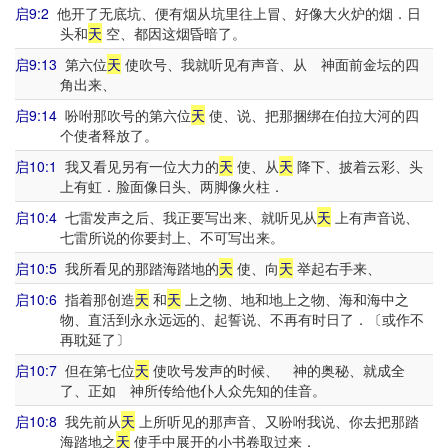
启9:2
他开了无底坑、便有烟从坑里往上冒、好像大火炉的烟．日
头和
天
空、都因这烟昏暗了。
启9:13
第六位
天
使吹号、我就听见有声音、从 神面前金坛的四
角出来、
启9:14
吩咐那吹号的第六位
天
使、说、把那捆绑在伯拉大河的四
个使者释放了。
启10:1
我又看见另有一位大力的
天
使、从
天
降下、披着云彩、头
上有虹．脸面像日头、两脚像火柱．
启10:4
七雷发声之后、我正要写出来、就听见从
天
上有声音说、
七雷所说的你要封上、不可写出来。
启10:5
我所看见的那踏海踏地的
天
使、向
天
举起右手来、
启10:6
指着那创造
天
和
天
上之物、地和地上之物、海和海中之
物、直活到永永远远的、起誓说、不再有时日了．〔或作不
再耽延了〕
启10:7
但在第七位
天
使吹号发声的时候、 神的奥秘、就成全
了、正如 神所传给他仆人众先知的佳音。
启10:8
我先前从
天
上所听见的那声音、又吩咐我说、你去把那踏
海踏地之
天
使手中展开的小书卷取过来．