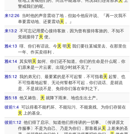
在地上警戒他们的、尚且不能逃罪、何况我们违背那从
天
上
警戒我们的呢。
来12:26
当时他的声音震动了地．但如今他应许说、『再一次我不
单要震动地、还要震动
天
。』
来13:2
不可忘记用爱心接待客旅．因为曾有接待客旅的、不知不
觉就接待了
天
使。
雅4:13
嗐、你们有话说、今
天
明
天
我们要往某城里去、在那里住
一年、作买卖得利．
雅4:14
其实明
天
如何、你们还不知道。你们的生命是什么呢．你
们原来是一片云雾、出现少时就不见了。
雅5:12
我的弟兄们、最要紧的是不可起誓．不可指着
天
起誓、也
不可指着地起誓、无论何誓都不可起．你们说话、是就说
是、不是就说不是、免得你们落在审判之下。
雅5:18
他又祷告、
天
就降下雨来、地也生出土产。
彼前1:4
可以得着不能朽坏、不能玷污、不能衰残、为你们存留在
天
上的基业。
彼前1:12
他们得了启示、知道他们所传讲的一切事、〔传讲原文
作服事〕不是为自己、乃是为你们．那靠着从
天
上差来的圣