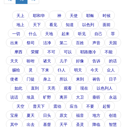
天上
耶和华
神
天使
耶稣
时候
地上
天下
看见
知道
以色列
面前
一切
什么
天地
起来
听见
自己
罪
出来
祭司
洁净
第二
百姓
声音
天国
摩西
荣耀
不可
可以
耶路撒冷
不能
天天
吩咐
诸天
儿子
好像
告诉
的话
赐给
灵
下来
仆人
明天
今天
众人
使者
门徒
身上
所以
来到
祷告
日子
如此
直到
天亮
观看
现在
以色列人
说话
埃及
旷野
离开
大卫
垂听
永远
天空
普天下
震动
应当
不要
起誓
宝座
夏天
日头
原文
福音
地方
创造
其中
出去
基督
天平
圣灵
降临
智慧