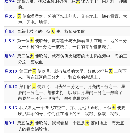
启8:4
那香的烟、和众圣徒的祈祷、从
天
使的手中一同升到 神面
前。
启8:5
天
使拿着香炉、盛满了坛上的火、倒在地上．随有雷轰、大
声、闪电、地震。
启8:6
拿着七枝号的七位
天
使、就预备要吹。
启8:7
第一位
天
使吹号、就有雹子与火搀着血丢在地上．地的三分
之一和树的三分之一被烧了、一切的青草也被烧了。
启8:8
第二位
天
使吹号、就有仿佛火烧着的大山扔在海中．海的三
分之一变成血．
启8:10
第三位
天
使吹号、就有烧着的大星、好像火把从
天
上落下
来、落在江河的三分之一、和众水的泉源上．
启8:12
第四位
天
使吹号、日头的三分之一、月亮的三分之一、星
辰的三分之一、都被击打．以致日月星的三分之一黑暗了、
白昼的三分之一没有光、黑夜也是这样。
启8:13
我又看见一个鹰飞在空中、并听见他大声说、三位
天
使要
吹那其余的号、你们住在地上的民、祸哉、祸哉、祸哉。
启9:1
第五位
天
使吹号、我就看见一个星从
天
落到地上．有无底
坑的钥匙赐给他。