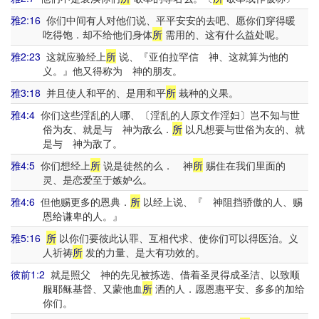
雅2:16
你们中间有人对他们说、平平安安的去吧、愿你们穿得暖
吃得饱．却不给他们身体
所
需用的、这有什么益处呢。
雅2:23
这就应验经上
所
说、『亚伯拉罕信 神、这就算为他的
义。』他又得称为 神的朋友。
雅3:18
并且使人和平的、是用和平
所
栽种的义果。
雅4:4
你们这些淫乱的人哪、〔淫乱的人原文作淫妇〕岂不知与世
俗为友、就是与 神为敌么．
所
以凡想要与世俗为友的、就
是与 神为敌了。
雅4:5
你们想经上
所
说是徒然的么． 神
所
赐住在我们里面的
灵、是恋爱至于嫉妒么。
雅4:6
但他赐更多的恩典．
所
以经上说、『 神阻挡骄傲的人、赐
恩给谦卑的人。』
雅5:16
所
以你们要彼此认罪、互相代求、使你们可以得医治。义
人祈祷
所
发的力量、是大有功效的。
彼前1:2
就是照父 神的先见被拣选、借着圣灵得成圣洁、以致顺
服耶稣基督、又蒙他血
所
洒的人．愿恩惠平安、多多的加给
你们。