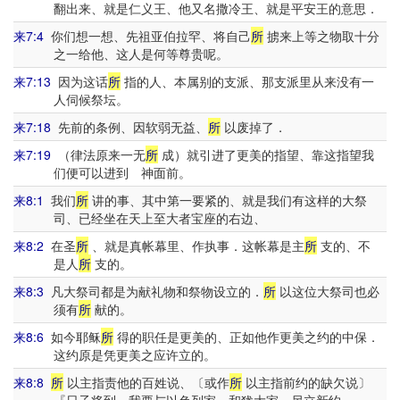
翻出来、就是仁义王、他又名撒冷王、就是平安王的意思．
来7:4
你们想一想、先祖亚伯拉罕、将自己
所
掳来上等之物取十分
之一给他、这人是何等尊贵呢。
来7:13
因为这话
所
指的人、本属别的支派、那支派里从来没有一
人伺候祭坛。
来7:18
先前的条例、因软弱无益、
所
以废掉了．
来7:19
（律法原来一无
所
成）就引进了更美的指望、靠这指望我
们便可以进到 神面前。
来8:1
我们
所
讲的事、其中第一要紧的、就是我们有这样的大祭
司、已经坐在天上至大者宝座的右边、
来8:2
在圣
所
、就是真帐幕里、作执事．这帐幕是主
所
支的、不
是人
所
支的。
来8:3
凡大祭司都是为献礼物和祭物设立的．
所
以这位大祭司也必
须有
所
献的。
来8:6
如今耶稣
所
得的职任是更美的、正如他作更美之约的中保．
这约原是凭更美之应许立的。
来8:8
所
以主指责他的百姓说、〔或作
所
以主指前约的缺欠说〕