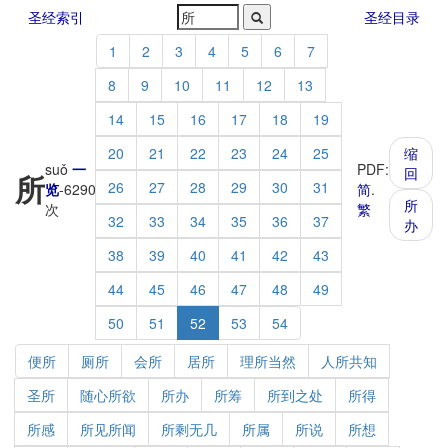
圣经索引
圣经目录
1
2
3
4
5
6
7
8
9
10
11
12
13
14
15
16
17
18
19
20
21
22
23
24
25
缩
suǒ
一
PDF:
回
所
26
27
28
29
30
31
览
-
6290
简
.
所
次
繁
32
33
34
35
36
37
办
38
39
40
41
42
43
44
45
46
47
48
49
50
51
52
53
54
便所
厕所
会所
居所
理所当然
人所共知
圣所
随心所欲
所办
所筹
所到之处
所得
所感
所见所闻
所剩无几
所属
所说
所想