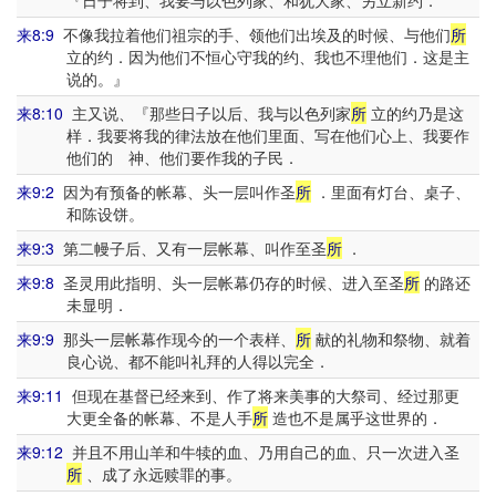
『日子将到、我要与以色列家、和犹大家、另立新约．
来8:9
不像我拉着他们祖宗的手、领他们出埃及的时候、与他们
所
立的约．因为他们不恒心守我的约、我也不理他们．这是主
说的。』
来8:10
主又说、『那些日子以后、我与以色列家
所
立的约乃是这
样．我要将我的律法放在他们里面、写在他们心上、我要作
他们的 神、他们要作我的子民．
来9:2
因为有预备的帐幕、头一层叫作圣
所
．里面有灯台、桌子、
和陈设饼。
来9:3
第二幔子后、又有一层帐幕、叫作至圣
所
．
来9:8
圣灵用此指明、头一层帐幕仍存的时候、进入至圣
所
的路还
未显明．
来9:9
那头一层帐幕作现今的一个表样、
所
献的礼物和祭物、就着
良心说、都不能叫礼拜的人得以完全．
来9:11
但现在基督已经来到、作了将来美事的大祭司、经过那更
大更全备的帐幕、不是人手
所
造也不是属乎这世界的．
来9:12
并且不用山羊和牛犊的血、乃用自己的血、只一次进入圣
所
、成了永远赎罪的事。