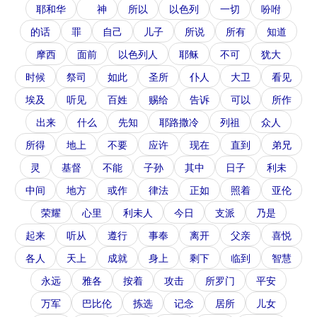
耶和华
神
所以
以色列
一切
吩咐
的话
罪
自己
儿子
所说
所有
知道
摩西
面前
以色列人
耶稣
不可
犹大
时候
祭司
如此
圣所
仆人
大卫
看见
埃及
听见
百姓
赐给
告诉
可以
所作
出来
什么
先知
耶路撒冷
列祖
众人
所得
地上
不要
应许
现在
直到
弟兄
灵
基督
不能
子孙
其中
日子
利未
中间
地方
或作
律法
正如
照着
亚伦
荣耀
心里
利未人
今日
支派
乃是
起来
听从
遵行
事奉
离开
父亲
喜悦
各人
天上
成就
身上
剩下
临到
智慧
永远
雅各
按着
攻击
所罗门
平安
万军
巴比伦
拣选
记念
居所
儿女