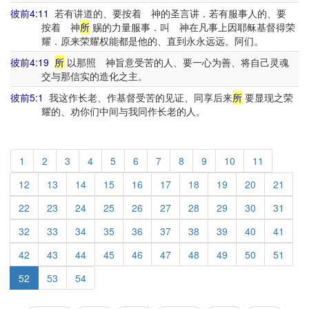
彼前4:11
若有讲道的、要按着 神的圣言讲．若有服事人的、要
按着 神
所
赐的力量服事．叫 神在凡事上因耶稣基督得荣
耀．原来荣耀权能都是他的、直到永永远远。阿们。
彼前4:19
所
以那照 神旨意受苦的人、要一心为善、将自己灵魂
交与那信实的造化之主。
彼前5:1
我这作长老、作基督受苦的见证、同享后来
所
要显现之荣
耀的、劝你们中间与我同作长老的人。
1
2
3
4
5
6
7
8
9
10
11
12
13
14
15
16
17
18
19
20
21
22
23
24
25
26
27
28
29
30
31
32
33
34
35
36
37
38
39
40
41
42
43
44
45
46
47
48
49
50
51
52
53
54