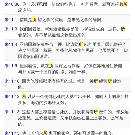
来10:36
你们必须忍耐、使你们行完了 神的旨意、就可以得着
所
应许的。
来11:1
信就是
所
望之事的实底、是未见之事的确据。
来11:3
我们因着信、就知道诸世界是借 神话造成的．这样、
所
看见的、并不是从显然之物造出来的。
来11:4
亚伯因着信献祭与 神、比该隐
所
献的更美、因此便得了
称义的见证、就是 神指他礼物作的见证．他虽然死了、却
因这信仍旧说话。
来11:9
他因着信、就在
所
应许之地作客、好像在异地居住帐棚、
与那同蒙一个应许的以撒、雅各一样。
来11:10
因为他等候那座有根基的城、就是 神
所
经营
所
建造
的。
来11:12
所
以从一个仿佛已死的人就生出子孙、如同天上的星那样
众多、海边的沙那样无数。
来11:13
这些人都是存着信心死的、并没有得着
所
应许的、却从远
处望见、且欢喜迎接、又承认自己在世上是客旅、是寄居
的。
来11:15
他们若想念
所
离开的家乡、还有可以回去的机会。