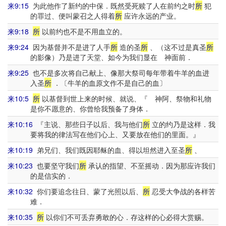
来9:15
为此他作了新约的中保．既然受死赎了人在前约之时
所
犯
的罪过、便叫蒙召之人得着
所
应许永远的产业。
来9:18
所
以前约也不是不用血立的。
来9:24
因为基督并不是进了人手
所
造的圣
所
、（这不过是真圣
所
的影像）乃是进了天堂、如今为我们显在 神面前．
来9:25
也不是多次将自己献上、像那大祭司每年带着牛羊的血进
入圣
所
．〔牛羊的血原文作不是自己的血〕
来10:5
所
以基督到世上来的时候、就说、『 神阿、祭物和礼物
是你不愿意的、你曾给我预备了身体．
来10:16
『主说、那些日子以后、我与他们
所
立的约乃是这样．我
要将我的律法写在他们心上、又要放在他们的里面。』
来10:19
弟兄们、我们既因耶稣的血、得以坦然进入至圣
所
、
来10:23
也要坚守我们
所
承认的指望、不至摇动．因为那应许我们
的是信实的．
来10:32
你们要追念往日、蒙了光照以后、
所
忍受大争战的各样苦
难．
来10:35
所
以你们不可丢弃勇敢的心．存这样的心必得大赏赐。