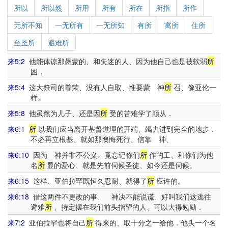
所以
所以然
所用
所有
所在
所指
所作
无所不知
一无所有
一无所知
有所
寓所
住所
至圣所
避难所
来5:2
他能体谅那愚蒙的、和失迷的人、因为他自己也是被软弱
所
困．
来5:4
这大祭司的尊荣、没有人自取、惟要蒙 神
所
召、像亚伦一
样。
来5:8
他虽然为儿子、还是因
所
受的苦难学了顺从．
来6:1
所
以我们应当离开基督道理的开端、竭力进到完全的地步．
不必再立根基、就如那懊悔死行、信靠 神、
来6:10
因为 神并非不公义、竟忘记你们
所
作的工、和你们为他
名
所
显的爱心、就是先前伺候圣徒、如今还是伺候。
来6:15
这样、亚伯拉罕既恒久忍耐、就得了
所
应许的。
来6:18
借这两件不更改的事、 神决不能说谎、好叫我们这逃往
避难
所
、持定摆在我们前头指望的人、可以大得勉励．
来7:2
亚伯拉罕也将自己
所
得来的、取十分之一给他．他头一个名