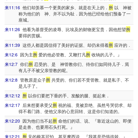
来11:16
他们却羡慕一个更美的家乡、就是在天上的．
所
以 神被
称为他们的 神、并不以为耻．因为他已经给他们预备了一
座城。
来11:26
他看为基督受的凌辱、比埃及的财物更宝贵．因他想望
所
要得的赏赐。
来11:39
这些人都是因信得了美好的证据、却仍未得着
所
应许的．
来12:6
因为主
所
爱的他必管教、又鞭打凡
所
收纳的儿子。』
来12:7
你们
所
忍受的、是 神管教你们、待你们如同待儿子．焉
有儿子不被父亲管教的呢。
来12:8
管教原是众子
所
共受的、你们若不受管教、就是私子、不
是儿子了。
来12:12
所
以你们要把下垂的手、发酸的腿、挺起来．
来12:17
后来想要承受父
所
祝的福、竟被弃绝、虽然号哭切求、却
得不着门路、使他父亲的心意回转、这是你们知道的。
来12:20
因为他们当不起
所
命他们的话、说、『靠近这山的、即便
是走兽、也要用石头打死。』
来12:21
所
见的极其可怕、甚至摩西说、『我甚是恐惧战兢。』