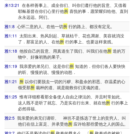
来13:21
在各样善事上、成全你们、叫你们遵行他的旨意、又借着
耶稣基督在你们心里行他
所
喜悦的事．愿荣耀归给他、直到
永永远远。阿们。
雅1:8
心怀二意的人、在他一切
所
行的路上、都没有定见。
雅1:11
太阳出来、热风刮起、草就枯干、花也凋谢、美容就消没
了．那富足的人、在他
所
行的事上、也要这样衰残。
雅1:18
他按自己的旨意、用真道生了我们、叫我们在他
所
造的万
物中、好像初熟的果子。
雅1:19
我亲爱的弟兄们、这是你们
所
知道的．但你们各人要快快
的听、慢慢的说、慢慢的动怒．
雅1:21
所
以你们要脱去一切的污秽、和盈余的邪恶、存温柔的心
领受那
所
栽种的道、就是能救你们灵魂的道。
雅1:25
惟有详细察看那全备使人自由之律法的、并且时常如此、
这人既不是听了就忘、乃是实在行出来、就在他
所
行的事上
必然得福。
雅2:5
我亲爱的弟兄们请听、 神岂不是拣选了世上的贫穷人、叫
他们在信上富足、并承受他
所
应许给那些爱他之人的国么。
雅2:7
他们不是亵渎你们
所
敬奉的尊名么。〔
所
敬奉或作被称〕