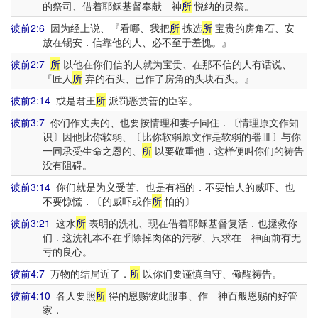
的祭司、借着耶稣基督奉献 神
所
悦纳的灵祭。
彼前2:6
因为经上说、『看哪、我把
所
拣选
所
宝贵的房角石、安
放在锡安．信靠他的人、必不至于羞愧。』
彼前2:7
所
以他在你们信的人就为宝贵、在那不信的人有话说、
『匠人
所
弃的石头、已作了房角的头块石头。』
彼前2:14
或是君王
所
派罚恶赏善的臣宰。
彼前3:7
你们作丈夫的、也要按情理和妻子同住．〔情理原文作知
识〕因他比你软弱、〔比你软弱原文作是软弱的器皿〕与你
一同承受生命之恩的、
所
以要敬重他．这样便叫你们的祷告
没有阻碍。
彼前3:14
你们就是为义受苦、也是有福的．不要怕人的威吓、也
不要惊慌．〔的威吓或作
所
怕的〕
彼前3:21
这水
所
表明的洗礼、现在借着耶稣基督复活．也拯救你
们．这洗礼本不在乎除掉肉体的污秽、只求在 神面前有无
亏的良心。
彼前4:7
万物的结局近了．
所
以你们要谨慎自守、儆醒祷告。
彼前4:10
各人要照
所
得的恩赐彼此服事、作 神百般恩赐的好管
家．