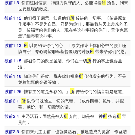
彼前1:5
你们这因信蒙 神能力保守的人、必能得着
所
预备、到末
世要显现的救恩。
彼前1:12
他们得了启示、知道他们
所
传讲的一切事、〔传讲原文
作服事〕不是为自己、乃是为你们．那靠着从天上差来的圣
灵、传福音给你们的人、现在将这些事报给你们．天使也愿
意详细察看这些事。
彼前1:13
所
以要约束你们的心、〔原文作束上你们心中的腰〕谨
慎自守、专心盼望耶稣基督显现的时候
所
带来给你们的恩。
彼前1:15
那召你们的既是圣洁、你们在一切
所
行的事上也要圣
洁．
彼前1:18
知道你们得赎、脱去你们祖宗
所
传流虚妄的行为、不是
凭着能坏的金银等物．
彼前1:25
惟有主的道是永存的。』
所
传给你们的福音就是这道。
彼前2:1
所
以你们既除去一切的恶毒、〔或作阴毒〕诡诈、并假
善、嫉妒、和一切毁谤的话、
彼前2:4
主乃活石．固然是被人
所
弃的、却是被 神
所
拣选
所
宝
贵的．
彼前2:5
你们来到主面前、也就像活石、被建造成为灵宫、作圣洁