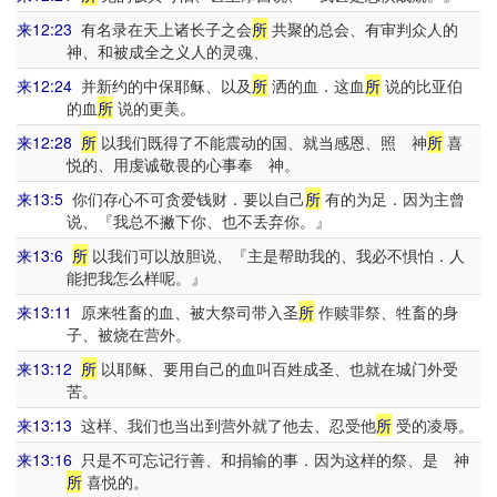
来12:23
有名录在天上诸长子之会
所
共聚的总会、有审判众人的
神、和被成全之义人的灵魂、
来12:24
并新约的中保耶稣、以及
所
洒的血．这血
所
说的比亚伯
的血
所
说的更美。
来12:28
所
以我们既得了不能震动的国、就当感恩、照 神
所
喜
悦的、用虔诚敬畏的心事奉 神。
来13:5
你们存心不可贪爱钱财．要以自己
所
有的为足．因为主曾
说、『我总不撇下你、也不丢弃你。』
来13:6
所
以我们可以放胆说、『主是帮助我的、我必不惧怕．人
能把我怎么样呢。』
来13:11
原来牲畜的血、被大祭司带入圣
所
作赎罪祭、牲畜的身
子、被烧在营外。
来13:12
所
以耶稣、要用自己的血叫百姓成圣、也就在城门外受
苦。
来13:13
这样、我们也当出到营外就了他去、忍受他
所
受的凌辱。
来13:16
只是不可忘记行善、和捐输的事．因为这样的祭、是 神
所
喜悦的。