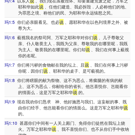
玛1:4
以东人
说
、我们现在虽被毁坏、却要重建荒废之处．万军之
耶和华如此
说
、任他们建造、我必拆毁．人必称他们的地、
为罪恶之境、称他们的民、为耶和华永远恼怒之民。
玛1:5
你们必亲眼看见、也必
说
、愿耶和华在以色列境界之外、被
尊为大。
玛1:6
藐视我名的祭司阿、万军之耶和华对你们
说
、儿子尊敬父
亲、仆人敬畏主人．我既为父亲、尊敬我的在哪里呢．我既
为主人、敬畏我的在哪里呢。你们却
说
、我们在何事上藐视
你的名呢。
玛1:7
你们将污秽的食物献在我的坛上、且
说
、我们在何事上污秽
你呢．因你们
说
、耶和华的桌子、是可藐视的。
玛1:8
你们将瞎眼的献为祭物、这不为恶么．将瘸腿的有病的献
上、这不为恶么．你献给你的省长、他岂喜悦你、岂能看你
的情面么．这是万军之耶和华
说
的。
玛1:9
现在我劝你们恳求 神、他好施恩与我们。这妄献的事、既
由你们经手、他岂能看你们的情面么。这是万军之耶和华
说
的。
玛1:10
甚愿你们中间有一人关上殿门、免得你们徒然在我坛上烧
火。万军之耶和华
说
、我不喜悦你们、也不从你们手中收纳