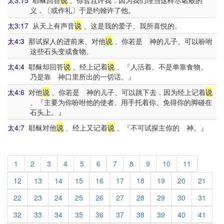
太3:15
耶稣回答
说
、你暂且许我．因为我们理当这样尽诸般的
义．〔或作礼〕于是约翰许了他。
太3:17
从天上有声音
说
、这是我的爱子、我所喜悦的。
太4:3
那试探人的进前来、对他
说
、你若是 神的儿子、可以吩咐
这些石头变成食物。
太4:4
耶稣却回答
说
、经上记着
说
、『人活着、不是单靠食物、
乃是靠 神口里所出的一切话。』
太4:6
对他
说
、你若是 神的儿子、可以跳下去．因为经上记着
说
、『主要为你吩咐他的使者、用手托着你、免得你的脚碰在
石头上。』
太4:7
耶稣对他
说
、经上又记着
说
、『不可试探主你的 神。』
1
2
3
4
5
6
7
8
9
10
11
12
13
14
15
16
17
18
19
20
21
22
23
24
25
26
27
28
29
30
31
32
33
34
35
36
37
38
39
40
41