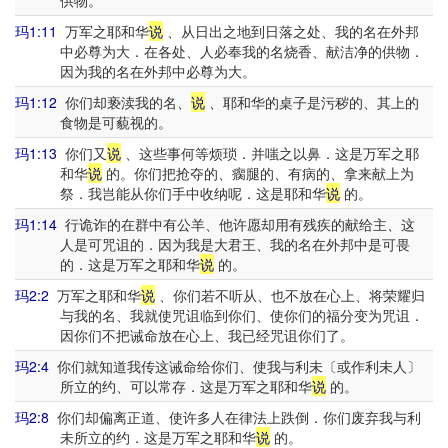
供物。
玛1:11
万军之耶和华
说
、从日出之地到日落之处、我的名在外邦
中必尊为大．在各处、人必奉我的名烧香、献洁净的供物．
因为我的名在外邦中必尊为大。
玛1:12
你们却亵渎我的名、
说
、耶和华的桌子是污秽的、其上的
食物是可藐视的。
玛1:13
你们又
说
、这些事何等烦琐．并嗤之以鼻．这是万军之耶
和华
说
的。你们把抢夺的、瘸腿的、有病的、拿来献上为
祭．我岂能从你们手中收纳呢．这是耶和华
说
的。
玛1:14
行诡诈的在群中有公羊、他许愿却用有残疾的献给主、这
人是可咒诅的．因为我是大君王、我的名在外邦中是可畏
的．这是万军之耶和华
说
的。
玛2:2
万军之耶和华
说
、你们若不听从、也不放在心上、将荣耀归
与我的名、我就使咒诅临到你们、使你们的福分变为咒诅．
因你们不把诫命放在心上、我已经咒诅你们了。
玛2:4
你们就知道我传这诫命给你们、使我与利未〔或作利未人〕
所立的约、可以常存．这是万军之耶和华
说
的。
玛2:8
你们却偏离正道、使许多人在律法上跌倒．你们废弃我与利
未所立的约．这是万军之耶和华
说
的。