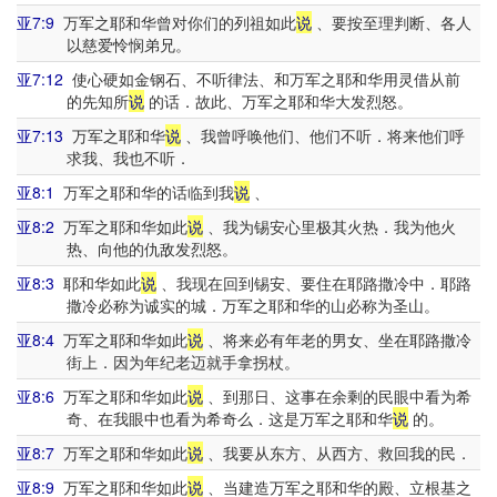
亚7:9
万军之耶和华曾对你们的列祖如此
说
、要按至理判断、各人
以慈爱怜悯弟兄。
亚7:12
使心硬如金钢石、不听律法、和万军之耶和华用灵借从前
的先知所
说
的话．故此、万军之耶和华大发烈怒。
亚7:13
万军之耶和华
说
、我曾呼唤他们、他们不听．将来他们呼
求我、我也不听．
亚8:1
万军之耶和华的话临到我
说
、
亚8:2
万军之耶和华如此
说
、我为锡安心里极其火热．我为他火
热、向他的仇敌发烈怒。
亚8:3
耶和华如此
说
、我现在回到锡安、要住在耶路撒冷中．耶路
撒冷必称为诚实的城．万军之耶和华的山必称为圣山。
亚8:4
万军之耶和华如此
说
、将来必有年老的男女、坐在耶路撒冷
街上．因为年纪老迈就手拿拐杖。
亚8:6
万军之耶和华如此
说
、到那日、这事在余剩的民眼中看为希
奇、在我眼中也看为希奇么．这是万军之耶和华
说
的。
亚8:7
万军之耶和华如此
说
、我要从东方、从西方、救回我的民．
亚8:9
万军之耶和华如此
说
、当建造万军之耶和华的殿、立根基之