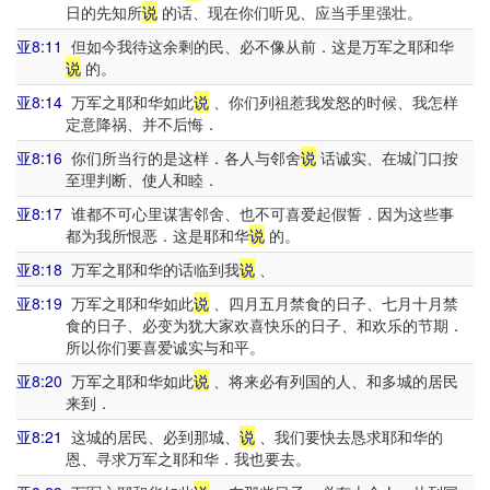
日的先知所
说
的话、现在你们听见、应当手里强壮。
亚8:11
但如今我待这余剩的民、必不像从前．这是万军之耶和华
说
的。
亚8:14
万军之耶和华如此
说
、你们列祖惹我发怒的时候、我怎样
定意降祸、并不后悔．
亚8:16
你们所当行的是这样．各人与邻舍
说
话诚实、在城门口按
至理判断、使人和睦．
亚8:17
谁都不可心里谋害邻舍、也不可喜爱起假誓．因为这些事
都为我所恨恶．这是耶和华
说
的。
亚8:18
万军之耶和华的话临到我
说
、
亚8:19
万军之耶和华如此
说
、四月五月禁食的日子、七月十月禁
食的日子、必变为犹大家欢喜快乐的日子、和欢乐的节期．
所以你们要喜爱诚实与和平。
亚8:20
万军之耶和华如此
说
、将来必有列国的人、和多城的居民
来到．
亚8:21
这城的居民、必到那城、
说
、我们要快去恳求耶和华的
恩、寻求万军之耶和华．我也要去。