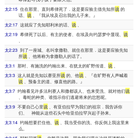
太2:15
住在那里、直到希律死了．这是要应验主借先知所
说
的
话、
说
、『我从埃及召出我的儿子来。』
太2:17
这就应了先知耶利米的话、
说
、
太2:19
希律死了以后、有主的使者、在埃及向约瑟梦中显现、
说
、
太2:23
到了一座城、名叫拿撒勒、就住在那里．这是要应验先知
所
说
、他将称为拿撒勒人的话了。
太3:1
那时、有施洗的约翰出来、在犹太的旷野传道、
说
、
太3:3
这人就是先知以赛亚所
说
的、他
说
、『在旷野有人声喊着
说
、预备主的道、修直他的路。』
太3:7
约翰看见许多法利赛人和撒都该人、也来受洗、就对他们
说
、毒蛇的种类、谁指示你们逃避将来的忿怒呢。
太3:9
不要自己心里
说
、有亚伯拉罕为我们的祖宗．我告诉你
们、 神能从这些石头中给亚伯拉罕兴起子孙来。
太3:14
约翰想要拦住他、
说
、我当受你的洗、你反倒上我这里来
么。