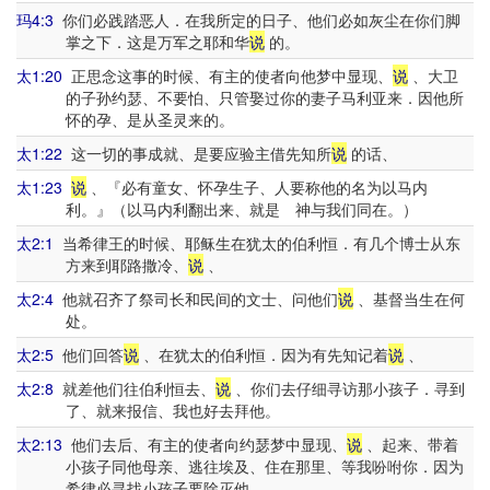
玛4:3
你们必践踏恶人．在我所定的日子、他们必如灰尘在你们脚
掌之下．这是万军之耶和华
说
的。
太1:20
正思念这事的时候、有主的使者向他梦中显现、
说
、大卫
的子孙约瑟、不要怕、只管娶过你的妻子马利亚来．因他所
怀的孕、是从圣灵来的。
太1:22
这一切的事成就、是要应验主借先知所
说
的话、
太1:23
说
、『必有童女、怀孕生子、人要称他的名为以马内
利。』（以马内利翻出来、就是 神与我们同在。）
太2:1
当希律王的时候、耶稣生在犹太的伯利恒．有几个博士从东
方来到耶路撒冷、
说
、
太2:4
他就召齐了祭司长和民间的文士、问他们
说
、基督当生在何
处。
太2:5
他们回答
说
、在犹太的伯利恒．因为有先知记着
说
、
太2:8
就差他们往伯利恒去、
说
、你们去仔细寻访那小孩子．寻到
了、就来报信、我也好去拜他。
太2:13
他们去后、有主的使者向约瑟梦中显现、
说
、起来、带着
小孩子同他母亲、逃往埃及、住在那里、等我吩咐你．因为
希律必寻找小孩子要除灭他。