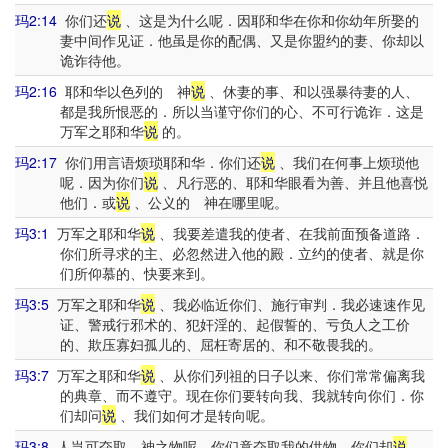
玛2:14
你们还
说
、这是为什么呢．因耶和华在你和你幼年所娶的
妻中间作见证．他虽是你的配偶、又是你盟约的妻、你却以
诡诈待他。
玛2:16
耶和华以色列的 神
说
、休妻的事、和以强暴待妻的人、
都是我所恨恶的．所以当谨守你们的心、不可行诡诈．这是
万军之耶和华
说
的。
玛2:17
你们用言语烦琐耶和华．你们还
说
、我们在何事上烦琐他
呢．因为你们
说
、凡行恶的、耶和华眼看为善、并且他喜悦
他们．或
说
、公义的 神在哪里呢。
玛3:1
万军之耶和华
说
、我要差遣我的使者、在我前面预备道路．
你们所寻求的主、必忽然进入他的殿．立约的使者、就是你
们所仰慕的、快要来到。
玛3:5
万军之耶和华
说
、我必临近你们、施行审判．我必速速作见
证、警戒行邪术的、犯奸淫的、起假誓的、亏负人之工价
的、欺压寡妇孤儿的、屈枉寄居的、和不敬畏我的。
玛3:7
万军之耶和华
说
、从你们列祖的日子以来、你们常常偏离我
的典章、而不遵守。现在你们要转向我、我就转向你们．你
们却问
说
、我们如何才是转向呢。
玛3:8
人岂可夺取 神之物呢．你们竟夺取我的供物、你们却
说
、