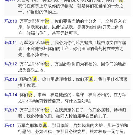
我们在何事上夺取你的供物呢．就是你们在当纳的十分之
一、和当献的供物上。
玛3:10
万军之耶和华
说
、你们要将当纳的十分之一、全然送入仓
库、使我家有粮、以此试试我、是否为你们敞开天上的窗
户、倾福与你们、甚至无处可容。
玛3:11
万军之耶和华
说
、我必为你们斥责蝗虫〔蝗虫原文作吞噬
者〕不容他毁坏你们的土产．你们田间的葡萄树在未熟之
先、也不掉果子。
玛3:12
万军之耶和华
说
、万国必称你们为有福的、因你们的地必
成为喜乐之地。
玛3:13
耶和华
说
、你们用话顶撞我．你们还
说
、我们用什么话顶
撞了你呢。
玛3:14
你们
说
、事奉 神是徒然的．遵守 神所吩咐的、在万军
之耶和华面前苦苦斋戒、有什么益处呢。
玛3:17
万军之耶和华
说
、在我所定的日子、他们必属我、特特归
我．我必怜恤他们、如同人怜恤服事自己的儿子。
玛4:1
万军之耶和华
说
、那日临近、势如烧着的火炉．凡狂傲的和
行恶的、必如碎稓．在那日必被烧尽、根本枝条一无存留。