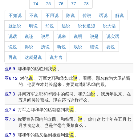
74
75
76
77
78
不如说
不说
不用说
陈说
传说
话说
解说
就是说
明说
却说
述说
说长道短
说大话
说话
说谎
说尽
说来
说明
说是
说实话
说说
诉说
所说
听说
戏说
细说
要说
再说
这就是说
说方言
亚6:9
耶和华的话临到我
说
、
亚6:12
对他
说
、万军之耶和华如此
说
、看哪、那名称为大卫苗裔
的、他要在本处长起来．并要建造耶和华的殿。
亚7:3
并问万军之耶和华殿中的祭司、和先知
说
、我历年以来、在
五月间哭泣斋戒、现在还当这样行么。
亚7:4
万军之耶和华的话就临到我
说
、
亚7:5
你要宣告国内的众民、和祭司、
说
、你们这七十年在五月七
月禁食悲哀、岂是丝毫向我禁食么．
亚7:8
耶和华的话又临到撒迦利亚
说
、