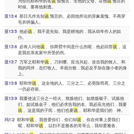
为你托耶和华的名
说
假预言、生他的父母、在他
说
预言的
时候、要将他刺透。
亚13:4
那日凡作先知
说
预言的、必因他所论的异象羞愧、不再穿
毛衣哄骗人。
亚13:5
他必
说
、我不是先知、我是耕地的．我从幼年作人的奴
仆。
亚13:6
必有人问他
说
、你两臂中间是什么伤呢．他必回答
说
、这
是我在亲友家中所受的伤。
亚13:7
万军之耶和华
说
、刀剑哪、应当兴起、攻击我的牧人、和
我的同伴．击打牧人、羊就分散．我必反手加在微小者的身
上。
亚13:8
耶和华
说
、这全地的人、三分之二、必剪除而死、三分之
一仍必存留。
亚13:9
我要使这三分之一经火、熬炼他们、如熬炼银子、试炼他
们、如试炼金子．他们必求告我的名、我必应允他们．我要
说
、这是我的子民．他们也要
说
、耶和华是我们的 神。
玛1:2
耶和华
说
、我曾爱你们．你们却
说
、你在何事上爱我们
呢．耶和华
说
、以扫不是雅各的哥哥么．我却爱雅各、