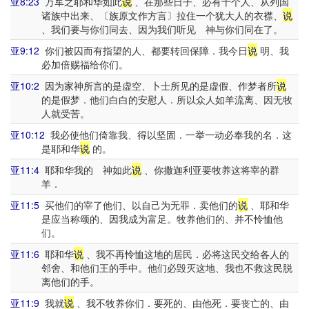
亚8:23
万军之耶和华如此
说
、在那些日子、必有十个人、从列国
诸族中出来、〔族原文作方言〕拉住一个犹大人的衣襟、
说
、我们要与你们同去、因为我们听见 神与你们同在了。
亚9:12
你们被囚而有指望的人、都要转回保障．我今日
说
明、我
必加倍赐福给你们。
亚10:2
因为家神所言的是虚空、卜士所见的是虚假、作梦者所
说
的是假梦．他们白白的安慰人．所以众人如羊流离、因无牧
人就受苦。
亚10:12
我必使他们倚靠我、得以坚固．一举一动必奉我的名．这
是耶和华
说
的。
亚11:4
耶和华我的 神如此
说
、你撒迦利亚要牧养这将宰的群
羊．
亚11:5
买他们的宰了他们、以自己为无罪．卖他们的
说
、耶和华
是应当称颂的、因我成为富足。牧养他们的、并不怜恤他
们。
亚11:6
耶和华
说
、我不再怜恤这地的居民．必将这民交给各人的
邻舍、和他们王的手中。他们必毁灭这地、我也不救这民脱
离他们的手。
亚11:9
我就
说
、我不牧养你们．要死的、由他死．要丧亡的、由