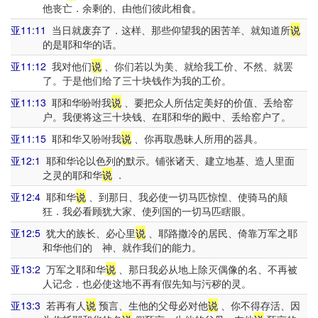
他丧亡．余剩的、由他们彼此相食。
亚11:11
当日就废弃了．这样、那些仰望我的困苦羊、就知道所
说
的是耶和华的话。
亚11:12
我对他们
说
、你们若以为美、就给我工价、不然、就罢
了。于是他们给了三十块钱作为我的工价。
亚11:13
耶和华吩咐我
说
、要把众人所估定美好的价值、丢给窑
户。我便将这三十块钱、在耶和华的殿中、丢给窑户了。
亚11:15
耶和华又吩咐我
说
、你再取愚昧人所用的器具。
亚12:1
耶和华论以色列的默示。铺张诸天、建立地基、造人里面
之灵的耶和华
说
．
亚12:4
耶和华
说
、到那日、我必使一切马匹惊惶、使骑马的颠
狂．我必看顾犹大家、使列国的一切马匹瞎眼。
亚12:5
犹大的族长、必心里
说
、耶路撒冷的居民、倚靠万军之耶
和华他们的 神、就作我们的能力。
亚13:2
万军之耶和华
说
、那日我必从地上除灭偶像的名、不再被
人记念．也必使这地不再有假先知与污秽的灵。
亚13:3
若再有人
说
预言、生他的父母必对他
说
、你不得存活、因