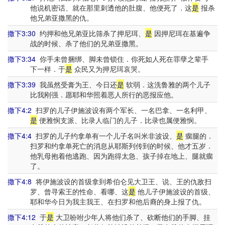
他说机密话、就在那里刺透他的肚腹、他便死了．这
是
报杀
他兄弟亚撒黑的仇。
撒下3:30
约押和他兄弟亚比筛杀了押尼珥、
是
因押尼珥在基遍争
战的时候、杀了他们的兄弟亚撒黑。
撒下3:34
你手未曾捆绑、脚未曾锁住．你死如人死在罪孽之辈手
下一样．于
是
众民又为押尼珥哀哭。
撒下3:39
我虽然受膏为王、今日还
是
软弱．这洗鲁雅的两个儿子
比我刚强．愿耶和华照着恶人所行的恶报应他。
撒下4:2
扫罗的儿子伊施波设有两个军长、一名巴拿、一名利甲、
是
便雅悯支派、比录人临门的儿子．比录也属便雅悯。
撒下4:4
扫罗的儿子约拿单有一个儿子名叫米非波设、
是
瘸腿的．
扫罗和约拿单死亡的消息从耶斯列传到的时候、他才五岁．
他乳母抱着他逃跑、因为跑得太急、孩子掉在地上、腿就瘸
了。
撒下4:8
将伊施波设的首级拿到希伯仑见大卫王、说、王的仇敌扫
罗、曾寻索王的性命、看哪、这
是
他儿子伊施波设的首级、
耶和华今日为我主我王、在扫罗和他后裔的身上报了仇。
撒下4:12
于
是
大卫吩咐少年人将他们杀了、砍断他们的手脚、挂