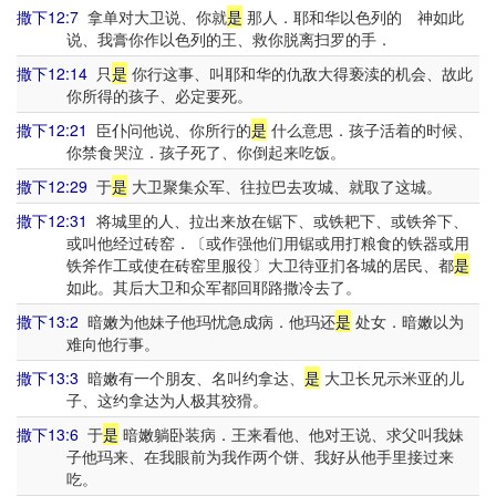
撒下12:7
拿单对大卫说、你就
是
那人．耶和华以色列的 神如此
说、我膏你作以色列的王、救你脱离扫罗的手．
撒下12:14
只
是
你行这事、叫耶和华的仇敌大得亵渎的机会、故此
你所得的孩子、必定要死。
撒下12:21
臣仆问他说、你所行的
是
什么意思．孩子活着的时候、
你禁食哭泣．孩子死了、你倒起来吃饭。
撒下12:29
于
是
大卫聚集众军、往拉巴去攻城、就取了这城。
撒下12:31
将城里的人、拉出来放在锯下、或铁耙下、或铁斧下、
或叫他经过砖窑．〔或作强他们用锯或用打粮食的铁器或用
铁斧作工或使在砖窑里服役〕大卫待亚扪各城的居民、都
是
如此。其后大卫和众军都回耶路撒冷去了。
撒下13:2
暗嫩为他妹子他玛忧急成病．他玛还
是
处女．暗嫩以为
难向他行事。
撒下13:3
暗嫩有一个朋友、名叫约拿达、
是
大卫长兄示米亚的儿
子、这约拿达为人极其狡猾。
撒下13:6
于
是
暗嫩躺卧装病．王来看他、他对王说、求父叫我妹
子他玛来、在我眼前为我作两个饼、我好从他手里接过来
吃。