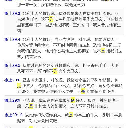
那一昼一夜、没有吃什么、就毫无气力。
撒上29:3
非利士人的首领说、这些希伯来人在这里作什么呢。亚
吉对他们说、这不
是
以色列王扫罗的臣子大卫么．他在我这
里有些年日了．自从他投降我、直到今日、我未曾见他有过
错。
撒上29:4
非利士人的首领、向亚吉发怒、对他说、你要叫这人回
你所安置他的地方、不可叫他同我们出战、恐怕他在阵上反
为我们的敌人．他用什么与他主人复和呢．岂不
是
用我们这
些人的首级么。
撒上29:5
从前以色列的妇女跳舞唱和、说、扫罗杀死千千、大卫
杀死万万．所说的不
是
这个大卫么。
撒上29:6
亚吉叫大卫来、对他说、我指着永生的耶和华起誓、你
是
正直人．你随我在军中出入、我看你甚好．自从你投奔我
到如今、我未曾见你有什么过失．只
是
众首领不喜悦你。
撒上29:9
亚吉说、我知道你在我眼前
是
好人、如同 神的使者一
般．只
是
非利士人的首领说、这人不可同我们出战。
撒上29:10
故此你和跟随你的人、就
是
你本主的仆人、要明日早晨
起来、等到天亮回去吧。