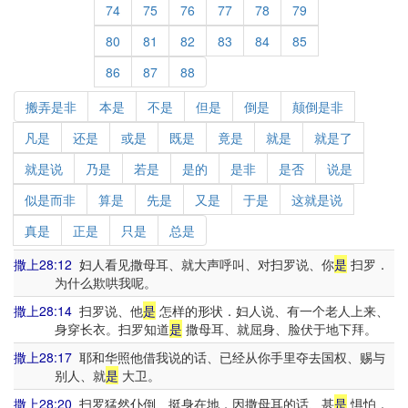
74
75
76
77
78
79
80
81
82
83
84
85
86
87
88
搬弄是非
本是
不是
但是
倒是
颠倒是非
凡是
还是
或是
既是
竟是
就是
就是了
就是说
乃是
若是
是的
是非
是否
说是
似是而非
算是
先是
又是
于是
这就是说
真是
正是
只是
总是
撒上28:12
妇人看见撒母耳、就大声呼叫、对扫罗说、你
是
扫罗．
为什么欺哄我呢。
撒上28:14
扫罗说、他
是
怎样的形状．妇人说、有一个老人上来、
身穿长衣。扫罗知道
是
撒母耳、就屈身、脸伏于地下拜。
撒上28:17
耶和华照他借我说的话、已经从你手里夺去国权、赐与
别人、就
是
大卫。
撒上28:20
扫罗猛然仆倒、挺身在地．因撒母耳的话、甚
是
惧怕．