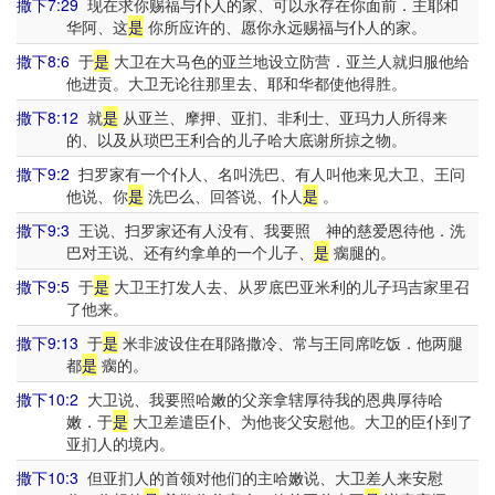
撒下7:29
现在求你赐福与仆人的家、可以永存在你面前．主耶和
华阿、这
是
你所应许的、愿你永远赐福与仆人的家。
撒下8:6
于
是
大卫在大马色的亚兰地设立防营．亚兰人就归服他给
他进贡。大卫无论往那里去、耶和华都使他得胜。
撒下8:12
就
是
从亚兰、摩押、亚扪、非利士、亚玛力人所得来
的、以及从琐巴王利合的儿子哈大底谢所掠之物。
撒下9:2
扫罗家有一个仆人、名叫洗巴、有人叫他来见大卫、王问
他说、你
是
洗巴么、回答说、仆人
是
。
撒下9:3
王说、扫罗家还有人没有、我要照 神的慈爱恩待他．洗
巴对王说、还有约拿单的一个儿子、
是
瘸腿的。
撒下9:5
于
是
大卫王打发人去、从罗底巴亚米利的儿子玛吉家里召
了他来。
撒下9:13
于
是
米非波设住在耶路撒冷、常与王同席吃饭．他两腿
都
是
瘸的。
撒下10:2
大卫说、我要照哈嫩的父亲拿辖厚待我的恩典厚待哈
嫩．于
是
大卫差遣臣仆、为他丧父安慰他。大卫的臣仆到了
亚扪人的境内。
撒下10:3
但亚扪人的首领对他们的主哈嫩说、大卫差人来安慰