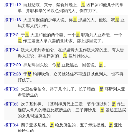
撒下1:12
而且悲哀、哭号、禁食到晚上、
是
因扫罗和他儿子约拿
单、并耶和华的民以色列家的人、倒在刀下。
撒下1:13
大卫问报信的少年人说、你
是
那里的人、他说、我
是
亚
玛力客人的儿子。
撒下2:2
于
是
大卫和他的两个妻、一个
是
耶斯列人亚希暖、一个
是
作过迦密人拿八妻的亚比该、都上那里去了。
撒下2:4
犹大人来到希伯仑、在那里膏大卫作犹大家的王。有人告
诉大卫说、葬埋扫罗的、
是
基列雅比人。
撒下2:20
押尼珥回头说、你
是
亚撒黑么、回答说、
是
。
撒下2:28
于
是
约押吹角、众民就站住不再追赶以色列人、也不再
打仗了。
撒下3:2
大卫在希伯仑、得了几个儿子、长子暗嫩、
是
耶斯列人亚
希暖所生的．
撒下3:3
次子基利押、〔基利押历代上三章一节作但以利〕
是
作过
迦密人拿八的妻亚比该所生的．三子押沙龙、
是
基述王达买
的女儿玛迦所生的．
撒下3:4
四子亚多尼雅、
是
哈及所生的．五子示法提雅、
是
亚比
他所生的．