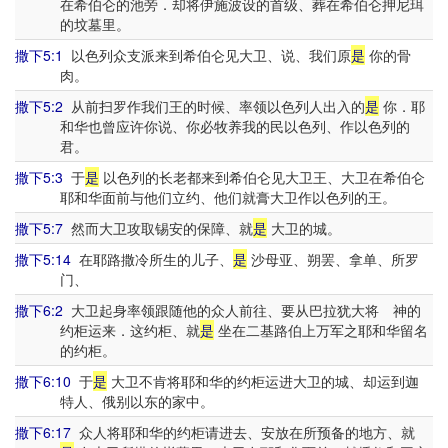
在希伯仑的池旁．却将伊施波设的首级、葬在希伯仑押尼珥
的坟墓里。
撒下5:1
以色列众支派来到希伯仑见大卫、说、我们原
是
你的骨
肉。
撒下5:2
从前扫罗作我们王的时候、率领以色列人出入的
是
你．耶
和华也曾应许你说、你必牧养我的民以色列、作以色列的
君。
撒下5:3
于
是
以色列的长老都来到希伯仑见大卫王、大卫在希伯仑
耶和华面前与他们立约、他们就膏大卫作以色列的王。
撒下5:7
然而大卫攻取锡安的保障、就
是
大卫的城。
撒下5:14
在耶路撒冷所生的儿子、
是
沙母亚、朔罢、拿单、所罗
门、
撒下6:2
大卫起身率领跟随他的众人前往、要从巴拉犹大将 神的
约柜运来．这约柜、就
是
坐在二基路伯上万军之耶和华留名
的约柜。
撒下6:10
于
是
大卫不肯将耶和华的约柜运进大卫的城、却运到迦
特人、俄别以东的家中。
撒下6:17
众人将耶和华的约柜请进去、安放在所预备的地方、就