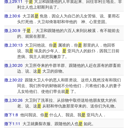
撒上29:11
于
是
大卫和跟随他的人早晨起来、回往非利士地去。非
利士人也上耶斯列去了。
撒上30:6
大卫甚
是
焦急．因众人为自己的儿女苦恼、说、要用石
头打死他．大卫却倚靠耶和华他的 神、心里坚固。
撒上30:9
于
是
、大卫和跟随他的六百人来到比梭溪．有不能前去
的、就留在那里。
撒上30:13
大卫问他说、你
是
属谁的．你
是
那里的人．他回答
说、我
是
埃及的少年人、
是
亚玛力人的奴仆．因我三日前
患病、我主人就把我撇弃了。
撒上30:20
大卫所夺来的牛群羊群、跟随他的人赶在原有的群畜前
边、说、这
是
大卫的掠物。
撒上30:22
跟随大卫人中的恶人和匪类说、这些人既然没有和我们
同去、我们所夺的财物就不分给他们．只将他们各人的妻子
儿女给他们、使他们带去就
是
了。
撒上30:26
大卫到了洗革拉、从掠物中取些送给他朋友犹大的长
老、说、这
是
从耶和华仇敌那里夺来的、送你们为礼物。
撒下1:8
他问我说、你
是
什么人、我说、我
是
亚玛力人．
撒下1:11
大卫就撕裂衣服、跟随他的人也
是
如此。