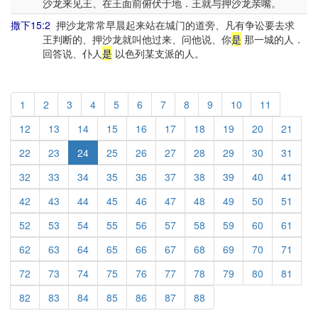
沙龙来见王、在王面前俯伏于地．王就与押沙龙亲嘴。
撒下15:2
押沙龙常常早晨起来站在城门的道旁、凡有争讼要去求
王判断的、押沙龙就叫他过来、问他说、你
是
那一城的人．
回答说、仆人
是
以色列某支派的人。
1
2
3
4
5
6
7
8
9
10
11
12
13
14
15
16
17
18
19
20
21
22
23
24
25
26
27
28
29
30
31
32
33
34
35
36
37
38
39
40
41
42
43
44
45
46
47
48
49
50
51
52
53
54
55
56
57
58
59
60
61
62
63
64
65
66
67
68
69
70
71
72
73
74
75
76
77
78
79
80
81
82
83
84
85
86
87
88