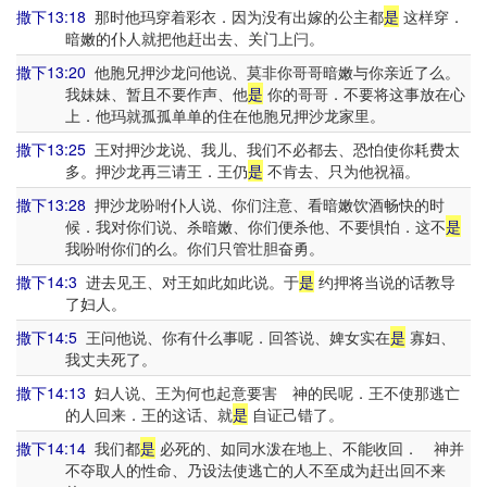
撒下13:18
那时他玛穿着彩衣．因为没有出嫁的公主都
是
这样穿．
暗嫩的仆人就把他赶出去、关门上闩。
撒下13:20
他胞兄押沙龙问他说、莫非你哥哥暗嫩与你亲近了么。
我妹妹、暂且不要作声、他
是
你的哥哥．不要将这事放在心
上．他玛就孤孤单单的住在他胞兄押沙龙家里。
撒下13:25
王对押沙龙说、我儿、我们不必都去、恐怕使你耗费太
多。押沙龙再三请王．王仍
是
不肯去、只为他祝福。
撒下13:28
押沙龙吩咐仆人说、你们注意、看暗嫩饮酒畅快的时
候．我对你们说、杀暗嫩、你们便杀他、不要惧怕．这不
是
我吩咐你们的么。你们只管壮胆奋勇。
撒下14:3
进去见王、对王如此如此说。于
是
约押将当说的话教导
了妇人。
撒下14:5
王问他说、你有什么事呢．回答说、婢女实在
是
寡妇、
我丈夫死了。
撒下14:13
妇人说、王为何也起意要害 神的民呢．王不使那逃亡
的人回来．王的这话、就
是
自证己错了。
撒下14:14
我们都
是
必死的、如同水泼在地上、不能收回． 神并
不夺取人的性命、乃设法使逃亡的人不至成为赶出回不来