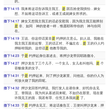
的。
撒下14:15
我来将这话告诉我主我王、
是
因百姓使我惧怕．婢女
想、不如将这话告诉王．或者王成就婢女所求的。
撒下14:17
婢女又想我主我王的话必安慰我．因为我主我王能辨别
是
非、如同 神的使者一样．惟愿耶和华你的 神与你同
在。
撒下14:19
王说、你这些话莫非
是
约押的主意么。妇人说、我敢在
我主我王面前起誓、王的话正对、不偏左右．
是
王的仆人约
押吩咐我的、这些话
是
他教导我的。
撒下14:23
于
是
约押起身往基述去、将押沙龙带回耶路撒冷。
撒下14:27
押沙龙生了三个儿子、一个女儿．女儿名叫他玛、
是
个
容貌俊美的女子。
撒下14:31
于
是
约押起来、到了押沙龙家里、问他说、你的仆人为
何放火烧了我的田呢。
撒下14:32
押沙龙回答约押说、我打发人去请你来、好托你去见
王、替我说．我为何从基述回来呢。不如仍在那里。现在要
许我见王的面．我若有罪、任凭王杀我就
是
了。
撒下14:33
于
是
约押去见王、将这话奏告王．王便叫押沙龙来．押