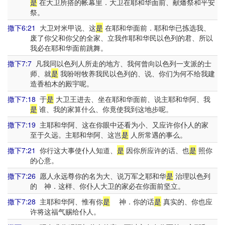
是
在大卫所搭的帐幕里．大卫在耶和华面前、献燔祭和平安
祭。
撒下6:21
大卫对米甲说、这
是
在耶和华面前．耶和华已拣选我、
废了你父和你父的全家、立我作耶和华民以色列的君、所以
我必在耶和华面前跳舞。
撒下7:7
凡我同以色列人所走的地方、我何曾向以色列一支派的士
师、就
是
我吩咐牧养我民以色列的、说、你们为何不给我建
造香柏木的殿宇呢。
撒下7:18
于
是
大卫王进去、坐在耶和华面前、说主耶和华阿、我
是
谁、我的家算什么、你竟使我到这地步呢。
撒下7:19
主耶和华阿、这在你眼中还看为小、又应许你仆人的家
至于久远。主耶和华阿、这岂
是
人所常遇的事么。
撒下7:21
你行这大事使仆人知道、
是
因你所应许的话、也
是
照你
的心意。
撒下7:26
愿人永远尊你的名为大、说万军之耶和华
是
治理以色列
的 神．这样、你仆人大卫的家必在你面前坚立。
撒下7:28
主耶和华阿、惟有你
是
神．你的话
是
真实的、你也应
许将这福气赐给仆人。