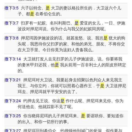
撒下3:5
六子以特念、
是
大卫的妻以格拉所生的．大卫这六个儿
子、都
是
在希伯仑生的。
撒下3:7
扫罗有一妃嫔、名叫利斯巴、
是
爱亚的女儿．一日、伊施
波设对押尼珥说、你为什么与我父的妃嫔同房呢。
撒下3:8
押尼珥因伊施波设的话、就甚发怒、说、我岂
是
犹大的狗
头呢．我恩待你父扫罗的家、和他的弟兄、朋友、不将你交
在大卫手里、今日你竟为这妇人责备我么。
撒下3:14
大卫就打发人去见扫罗的儿子伊施波设、说、你要将我
的妻米甲归还我．他
是
我从前用一百非利士人的阳皮所聘定
的。
撒下3:21
押尼珥对大卫说、我要起身去招聚以色列众人来见我主
我王、与你立约．你就可以照着心愿作王．于
是
大卫送押尼
珥去、押尼珥就平平安安的去了。
撒下3:24
约押去见王说、你这
是
作什么呢、押尼珥来见你、你为
何送他去、他就踪影不见了呢。
撒下3:25
你当晓得尼珥的儿子押尼珥来、
是
要诓哄你、要知道你
的出入、和你一切所行的事。
撒下3:27
押尼珥回到希伯仑、约押领他到城门的瓮洞、假作要与