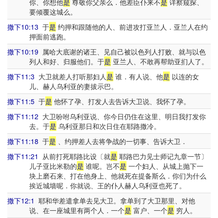
你、你想他
是
尊敬你父亲么．他差臣仆来不
是
详察窥探、
要倾覆这城么。
撒下10:13
于
是
约押和跟随他的人、前进攻打亚兰人．亚兰人在约
押面前逃跑。
撒下10:19
属哈大底谢的诸王、见自己被以色列人打败、就与以色
列人和好、归服他们。于
是
亚兰人、不敢再帮助亚扪人了。
撒下11:3
大卫就差人打听那妇人
是
谁．有人说、他
是
以连的女
儿、赫人乌利亚的妻拔示巴。
撒下11:5
于
是
他怀了孕、打发人去告诉大卫说、我怀了孕。
撒下11:12
大卫吩咐乌利亚说、你今日仍住在这里、明日我打发你
去。于
是
乌利亚那日和次日住在耶路撒冷。
撒下11:18
于
是
、约押差人去将争战的一切事、告诉大卫．
撒下11:21
从前打死耶路比设〔就
是
耶路巴力见士师记九章一节〕
儿子亚比米勒的
是
谁呢。岂不
是
一个妇人、从城上抛下一
块上磨石来、打在他身上、他就死在提备斯么．你们为什么
挨近城墙呢．你就说、王的仆人赫人乌利亚也死了。
撒下12:1
耶和华差遣拿单去见大卫。拿单到了大卫那里、对他
说、在一座城里有两个人．一个
是
富户、一个
是
穷人。