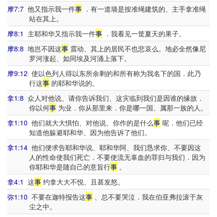
摩7:7
他又指示我一件
事
．有一道墙是按准绳建筑的、主手拿准绳
站在其上。
摩8:1
主耶和华又指示我一件
事
．我看见一筐夏天的果子。
摩8:8
地岂不因这
事
震动、其上的居民不也悲哀么。地必全然像尼
罗河涨起、如同埃及河涌上落下。
摩9:12
使以色列人得以东所余剩的和所有称为我名下的国．此乃
行这
事
的耶和华说的。
拿1:8
众人对他说、请你告诉我们、这灾临到我们是因谁的缘故．
你以何
事
为业．你从那里来．你是哪一国、属那一族的人。
拿1:10
他们就大大惧怕、对他说、你作的是什么
事
呢．他们已经
知道他躲避耶和华、因为他告诉了他们。
拿1:14
他们便求告耶和华说、耶和华阿、我们恳求你、不要因这
人的性命使我们死亡．不要使流无辜血的罪归与我们．因为
你耶和华是随自己的意旨行
事
。
拿4:1
这
事
约拿大大不悦、且甚发怒。
弥1:10
不要在迦特报告这
事
、总不要哭泣．我在伯亚弗拉滚于灰
尘之中。