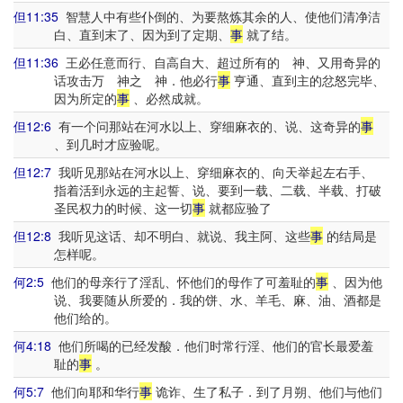
但11:35
智慧人中有些仆倒的、为要熬炼其余的人、使他们清净洁
白、直到末了、因为到了定期、
事
就了结。
但11:36
王必任意而行、自高自大、超过所有的 神、又用奇异的
话攻击万 神之 神．他必行
事
亨通、直到主的忿怒完毕、
因为所定的
事
、必然成就。
但12:6
有一个问那站在河水以上、穿细麻衣的、说、这奇异的
事
、到几时才应验呢。
但12:7
我听见那站在河水以上、穿细麻衣的、向天举起左右手、
指着活到永远的主起誓、说、要到一载、二载、半载、打破
圣民权力的时候、这一切
事
就都应验了
但12:8
我听见这话、却不明白、就说、我主阿、这些
事
的结局是
怎样呢。
何2:5
他们的母亲行了淫乱、怀他们的母作了可羞耻的
事
、因为他
说、我要随从所爱的．我的饼、水、羊毛、麻、油、酒都是
他们给的。
何4:18
他们所喝的已经发酸．他们时常行淫、他们的官长最爱羞
耻的
事
。
何5:7
他们向耶和华行
事
诡诈、生了私子．到了月朔、他们与他们