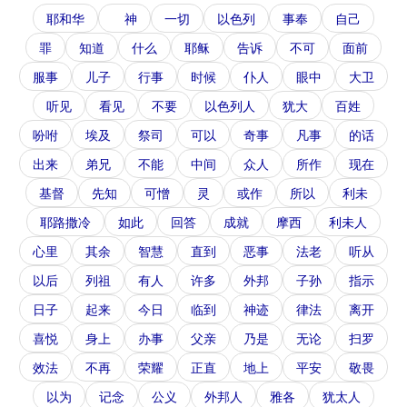
耶和华
神
一切
以色列
事奉
自己
罪
知道
什么
耶稣
告诉
不可
面前
服事
儿子
行事
时候
仆人
眼中
大卫
听见
看见
不要
以色列人
犹大
百姓
吩咐
埃及
祭司
可以
奇事
凡事
的话
出来
弟兄
不能
中间
众人
所作
现在
基督
先知
可憎
灵
或作
所以
利未
耶路撒冷
如此
回答
成就
摩西
利未人
心里
其余
智慧
直到
恶事
法老
听从
以后
列祖
有人
许多
外邦
子孙
指示
日子
起来
今日
临到
神迹
律法
离开
喜悦
身上
办事
父亲
乃是
无论
扫罗
效法
不再
荣耀
正直
地上
平安
敬畏
以为
记念
公义
外邦人
雅各
犹太人