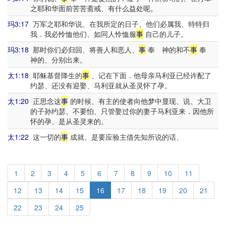
之耶和华面前苦苦斋戒、有什么益处呢。
玛3:17
万军之耶和华说、在我所定的日子、他们必属我、特特归
我．我必怜恤他们、如同人怜恤服
事
自己的儿子。
玛3:18
那时你们必归回、将善人和恶人、
事
奉 神的和不
事
奉
神的、分别出来。
太1:18
耶稣基督降生的
事
、记在下面．他母亲马利亚已经许配了
约瑟、还没有迎娶、马利亚就从圣灵怀了孕。
太1:20
正思念这
事
的时候、有主的使者向他梦中显现、说、大卫
的子孙约瑟、不要怕、只管娶过你的妻子马利亚来．因他所
怀的孕、是从圣灵来的。
太1:22
这一切的
事
成就、是要应验主借先知所说的话、
1
2
3
4
5
6
7
8
9
10
11
12
13
14
15
16
17
18
19
20
21
22
23
24
25