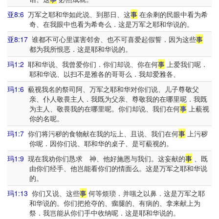
亚8:6
万军之耶和华如此说、到那日、这
事
在余剩的民眼中看为希
奇、在我眼中也看为希奇么．这是万军之耶和华说的。
亚8:17
谁都不可心里谋害邻舍、也不可喜爱起假誓．因为这些
事
都为我所恨恶．这是耶和华说的。
玛1:2
耶和华说、我曾爱你们．你们却说、你在何
事
上爱我们呢．
耶和华说、以扫不是雅各的哥哥么．我却爱雅各、
玛1:6
藐视我名的祭司阿、万军之耶和华对你们说、儿子尊敬父
亲、仆人敬畏主人．我既为父亲、尊敬我的在哪里呢．我既
为主人、敬畏我的在哪里呢。你们却说、我们在何
事
上藐视
你的名呢。
玛1:7
你们将污秽的食物献在我的坛上、且说、我们在何
事
上污秽
你呢．因你们说、耶和华的桌子、是可藐视的。
玛1:9
现在我劝你们恳求 神、他好施恩与我们。这妄献的
事
、既
由你们经手、他岂能看你们的情面么。这是万军之耶和华说
的。
玛1:13
你们又说、这些
事
何等烦琐．并嗤之以鼻．这是万军之耶
和华说的。你们把抢夺的、瘸腿的、有病的、拿来献上为
祭．我岂能从你们手中收纳呢．这是耶和华说的。