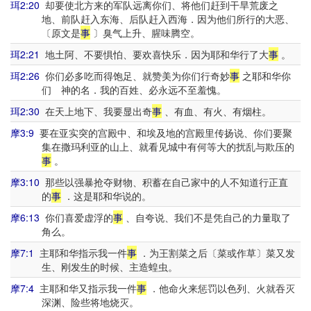
珥2:20
却要使北方来的军队远离你们、将他们赶到干旱荒废之
地、前队赶入东海、后队赶入西海．因为他们所行的大恶、
〔原文是
事
〕臭气上升、腥味腾空。
珥2:21
地土阿、不要惧怕、要欢喜快乐．因为耶和华行了大
事
。
珥2:26
你们必多吃而得饱足、就赞美为你们行奇妙
事
之耶和华你
们 神的名．我的百姓、必永远不至羞愧。
珥2:30
在天上地下、我要显出奇
事
、有血、有火、有烟柱。
摩3:9
要在亚实突的宫殿中、和埃及地的宫殿里传扬说、你们要聚
集在撒玛利亚的山上、就看见城中有何等大的扰乱与欺压的
事
。
摩3:10
那些以强暴抢夺财物、积蓄在自己家中的人不知道行正直
的
事
．这是耶和华说的。
摩6:13
你们喜爱虚浮的
事
、自夸说、我们不是凭自己的力量取了
角么。
摩7:1
主耶和华指示我一件
事
．为王割菜之后〔菜或作草〕菜又发
生、刚发生的时候、主造蝗虫。
摩7:4
主耶和华又指示我一件
事
．他命火来惩罚以色列、火就吞灭
深渊、险些将地烧灭。