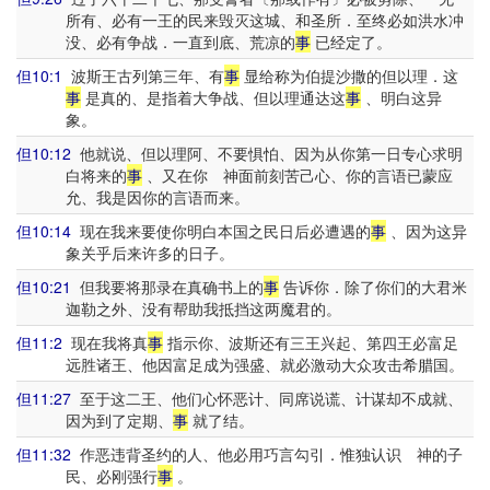
所有、必有一王的民来毁灭这城、和圣所．至终必如洪水冲
没、必有争战．一直到底、荒凉的
事
已经定了。
但10:1
波斯王古列第三年、有
事
显给称为伯提沙撒的但以理．这
事
是真的、是指着大争战、但以理通达这
事
、明白这异
象。
但10:12
他就说、但以理阿、不要惧怕、因为从你第一日专心求明
白将来的
事
、又在你 神面前刻苦己心、你的言语已蒙应
允、我是因你的言语而来。
但10:14
现在我来要使你明白本国之民日后必遭遇的
事
、因为这异
象关乎后来许多的日子。
但10:21
但我要将那录在真确书上的
事
告诉你．除了你们的大君米
迦勒之外、没有帮助我抵挡这两魔君的。
但11:2
现在我将真
事
指示你、波斯还有三王兴起、第四王必富足
远胜诸王、他因富足成为强盛、就必激动大众攻击希腊国。
但11:27
至于这二王、他们心怀恶计、同席说谎、计谋却不成就、
因为到了定期、
事
就了结。
但11:32
作恶违背圣约的人、他必用巧言勾引．惟独认识 神的子
民、必刚强行
事
。