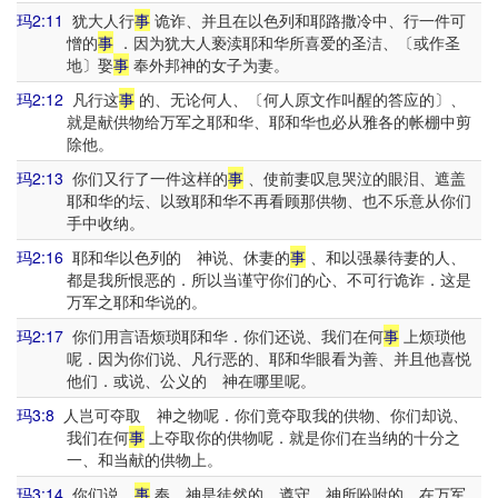
玛2:11
犹大人行
事
诡诈、并且在以色列和耶路撒冷中、行一件可
憎的
事
．因为犹大人亵渎耶和华所喜爱的圣洁、〔或作圣
地〕娶
事
奉外邦神的女子为妻。
玛2:12
凡行这
事
的、无论何人、〔何人原文作叫醒的答应的〕、
就是献供物给万军之耶和华、耶和华也必从雅各的帐棚中剪
除他。
玛2:13
你们又行了一件这样的
事
、使前妻叹息哭泣的眼泪、遮盖
耶和华的坛、以致耶和华不再看顾那供物、也不乐意从你们
手中收纳。
玛2:16
耶和华以色列的 神说、休妻的
事
、和以强暴待妻的人、
都是我所恨恶的．所以当谨守你们的心、不可行诡诈．这是
万军之耶和华说的。
玛2:17
你们用言语烦琐耶和华．你们还说、我们在何
事
上烦琐他
呢．因为你们说、凡行恶的、耶和华眼看为善、并且他喜悦
他们．或说、公义的 神在哪里呢。
玛3:8
人岂可夺取 神之物呢．你们竟夺取我的供物、你们却说、
我们在何
事
上夺取你的供物呢．就是你们在当纳的十分之
一、和当献的供物上。
玛3:14
你们说、
事
奉 神是徒然的．遵守 神所吩咐的、在万军