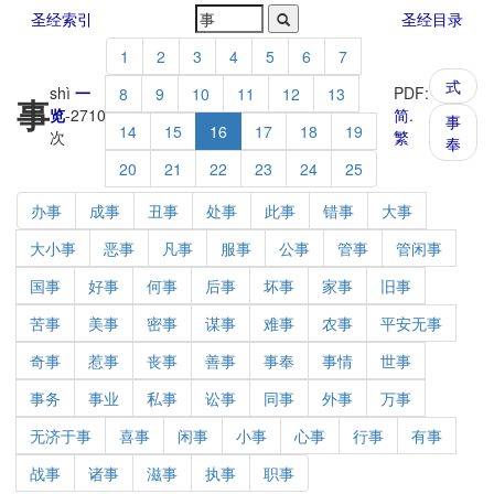
圣经索引
圣经目录
1
2
3
4
5
6
7
式
shì
一
PDF:
8
9
10
11
12
13
事
览
-
2710
简
.
事
14
15
16
17
18
19
次
繁
奉
20
21
22
23
24
25
办事
成事
丑事
处事
此事
错事
大事
大小事
恶事
凡事
服事
公事
管事
管闲事
国事
好事
何事
后事
坏事
家事
旧事
苦事
美事
密事
谋事
难事
农事
平安无事
奇事
惹事
丧事
善事
事奉
事情
世事
事务
事业
私事
讼事
同事
外事
万事
无济于事
喜事
闲事
小事
心事
行事
有事
战事
诸事
滋事
执事
职事