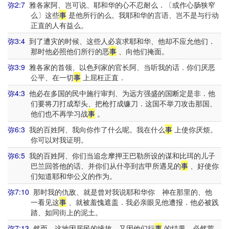
弥2:7
雅各家阿、岂可说、耶和华的心不忍耐么．〔或作心肠狭窄
么〕这些
事
是他所行的么。我耶和华的言语、岂不是与行动
正直的人有益么。
弥3:4
到了遭灾的时候、这些人必哀求耶和华、他却不应允他们．
那时他必照他们所行的恶
事
、向他们掩面。
弥3:9
雅各家的首领、以色列家的官长阿、当听我的话．你们厌恶
公平、在一切
事
上屈枉正直．
弥4:3
他必在多国的民中施行审判、为远方强盛的国断定是非．他
们要将刀打成犁头、把枪打成镰刀．这国不举刀攻击那国、
他们也不再学习战
事
。
弥6:3
我的百姓阿、我向你作了什么呢。我在什么
事
上使你厌烦。
你可以对我证明。
弥6:5
我的百姓阿、你们当追念摩押王巴勒所设的谋和比珥的儿子
巴兰回答他的话、并你们从什亭到吉甲所遇见的
事
、好使你
们知道耶和华公义的作为。
弥7:10
那时我的仇敌、就是曾对我说耶和华你 神在那里的、他
一看见这
事
、就被羞愧遮盖．我必亲眼见他遭报．他必被践
踏、如同街上的泥土。
弥7:13
然而、这地因居民的缘故、又因他们行
事
的结果、必然荒