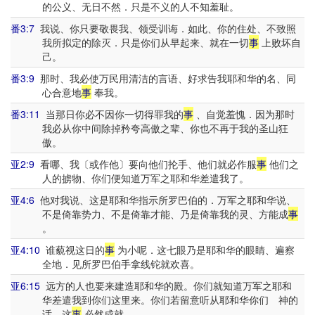
的公义、无日不然．只是不义的人不知羞耻。
番3:7
我说、你只要敬畏我、领受训诲．如此、你的住处、不致照
我所拟定的除灭．只是你们从早起来、就在一切
事
上败坏自
己。
番3:9
那时、我必使万民用清洁的言语、好求告我耶和华的名、同
心合意地
事
奉我。
番3:11
当那日你必不因你一切得罪我的
事
、自觉羞愧．因为那时
我必从你中间除掉矜夸高傲之辈、你也不再于我的圣山狂
傲。
亚2:9
看哪、我〔或作他〕要向他们抡手、他们就必作服
事
他们之
人的掳物、你们便知道万军之耶和华差遣我了。
亚4:6
他对我说、这是耶和华指示所罗巴伯的．万军之耶和华说、
不是倚靠势力、不是倚靠才能、乃是倚靠我的灵、方能成
事
。
亚4:10
谁藐视这日的
事
为小呢．这七眼乃是耶和华的眼睛、遍察
全地．见所罗巴伯手拿线铊就欢喜。
亚6:15
远方的人也要来建造耶和华的殿。你们就知道万军之耶和
华差遣我到你们这里来。你们若留意听从耶和华你们 神的
话、这
事
必然成就。