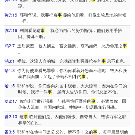
凉。
弥7:15
耶和华说、我要把奇
事
显给他们看、好像出埃及地的时候
一样。
弥7:16
列国看见这
事
、就必为自己的势力惭愧．他们必用手捂
口、掩耳不听。
鸿2:7
王后蒙羞、被人掳去．宫女捶胸、哀鸣如鸽．此乃命定之
事
。
鸿3:1
祸哉、这流人血的城、充满谎诈和强暴抢夺的
事
总不止息。
哈1:3
你为何使我看见罪孽．你为何看着奸恶而不理呢．毁灭和强
暴在我面前．又起了争端和相斗的
事
。
哈1:5
耶和华说、你们要向列国中观看、大大惊奇．因为在你们的
时候、我行一件
事
、虽有人告诉你们、你们总是不信。
哈2:17
你向利巴嫩行强暴、与残害惊吓野兽的
事
、必遮盖你．因
你杀人流血、向国内的城、并城中一切居民施行强暴。
番2:10
这
事
临到他们是、因他们骄傲、自夸自大、毁谤万军之耶
和华的百姓。
番3:5
耶和华在他中间是公义的、断不作非义的
事
、每早晨显明他