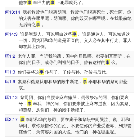
他在
事
奉巴力的
事
上犯罪就死了。
何13:14
我必救赎他们脱离阴间、救赎他们脱离死亡．死亡阿、你
的灾害在哪里呢．阴间哪、你的毁灭在哪里呢．在我眼前绝
无后悔之
事
。
何14:9
谁是智慧人、可以明白这些
事
、谁是通达人、可以知道这
一切．因为耶和华的道是正直的、义人必在其中行走、罪人
却在其上跌倒。
珥1:2
老年人哪、当听我的话．国中的居民哪、都要侧耳而听．在
你们的日子、或你们列祖的日子、曾有这样的
事
么。
珥1:3
你们要将这
事
传与子、子传与孙、孙传与后代。
珥1:9
素祭和奠祭从耶和华的殿中断绝．
事
奉耶和华的祭司都悲
哀。
珥1:13
祭司阿、你们当腰束麻布痛哭．伺候祭坛的阿、你们要哀
号．
事
奉我 神的阿、你们要来披上麻布过夜．因为素祭、
和奠祭、从你们 神的殿中断绝了。
珥2:17
事
奉耶和华的祭司、要在廊子和祭坛中间哭泣、说、耶和
华阿、求你顾惜你的百姓、不要使你的产业受羞辱、列邦管
辖他们．为何容列国的人说、他们的 神在哪里呢。