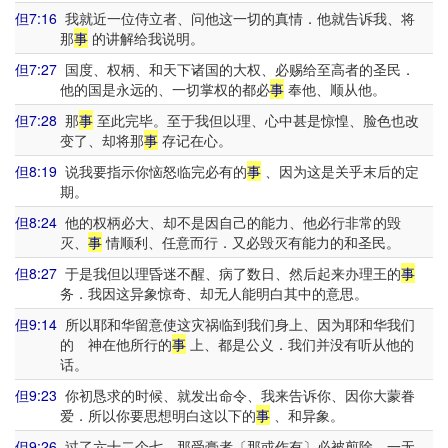
但7:16
我就近一位侍立者、问他这一切的真情．他就告诉我、将
那
事
的讲解给我说明。
但7:27
国度、权柄、和天下诸国的大权、必赐给至高者的圣民．
他的国是永远的、一切掌权的都必
事
奉他、顺从他。
但7:28
那
事
至此完毕。至于我但以理、心中甚是惊惶、脸色也改
变了、却将那
事
存记在心。
但8:19
说我要指示你恼怒临完必有的
事
、因为这是关乎末后的定
期。
但8:24
他的权柄必大、却不是因自己的能力、他必行非常的毁
灭、
事
情顺利、任意而行．又必毁灭有能力的和圣民。
但8:27
于是我但以理昏迷不醒、病了数日、然后起来办理王的
事
务．我因这异象惊奇、却无人能明白其中的意思。
但9:14
所以耶和华留意使这灾祸临到我们身上、因为耶和华我们
的 神在他所行的
事
上、都是公义．我们并没有听从他的
话。
但9:23
你初恳求的时候、就发出命令、我来告诉你、因你大蒙眷
爱．所以你要思想明白这以下的
事
、和异象。
但9:26
过了六十二个七、那受膏者〔那或作有〕必被剪除、一无