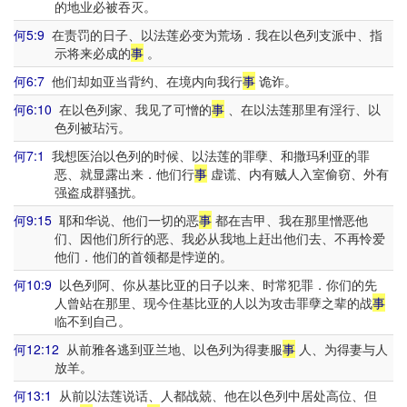
的地业必被吞灭。
何5:9
在责罚的日子、以法莲必变为荒场．我在以色列支派中、指
示将来必成的
事
。
何6:7
他们却如亚当背约、在境内向我行
事
诡诈。
何6:10
在以色列家、我见了可憎的
事
、在以法莲那里有淫行、以
色列被玷污。
何7:1
我想医治以色列的时候、以法莲的罪孽、和撒玛利亚的罪
恶、就显露出来．他们行
事
虚谎、内有贼人入室偷窃、外有
强盗成群骚扰。
何9:15
耶和华说、他们一切的恶
事
都在吉甲、我在那里憎恶他
们、因他们所行的恶、我必从我地上赶出他们去、不再怜爱
他们．他们的首领都是悖逆的。
何10:9
以色列阿、你从基比亚的日子以来、时常犯罪．你们的先
人曾站在那里、现今住基比亚的人以为攻击罪孽之辈的战
事
临不到自己。
何12:12
从前雅各逃到亚兰地、以色列为得妻服
事
人、为得妻与人
放羊。
何13:1
从前以法莲说话、人都战兢、他在以色列中居处高位、但