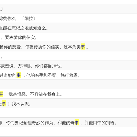
拉〕
称赞你么．〔细拉〕
岂能在忘记之地被知道么。
、要称赞你的信实。
扬你的慈爱、每夜传扬你的信实、这本为美
事
。
。
都蒙羞愧。万神哪、你们都当拜他。
过奇妙的
事
．他的右手和圣臂、施行救恩。
事
、我甚恨恶、不容沾在我身上。
恶
事
〕我不认识。
哪、你们要记念他奇妙的作为、和他的奇
事
、并他口中的判语。