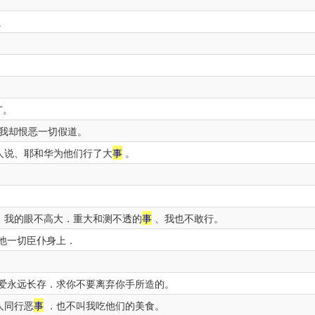
。
。
广。
我却恨恶一切假道。
人说、耶和华为他们行了大
事
。
、我的眼不高大．重大和测不透的
事
、我也不敢行。
他一切臣仆身上．
爱永远长存．求你不要离弃你手所造的。
人同行恶
事
．也不叫我吃他们的美食。