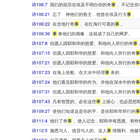
诗106:7
我们的祖宗在埃及不明白你的奇
事
、不记念你
诗106:21
忘了 神他们的救主．他曾在埃及行大
事
、
诗106:22
在含地行奇
事
、在红海行可畏的
事
。
诗106:36
事
奉他们的偶像．这就成了自己的网罗。
诗107:8
但愿人因耶和华的慈爱、和他向人所行的奇
事
诗107:15
但愿人因耶和华的慈爱、和他向人所行的奇
事
诗107:21
但愿人因耶和华的慈爱、和他向人所行的奇
事
诗107:23
在海上坐船、在大水中经理
事
务的．
诗107:24
他们看见耶和华的作为、并他在深水中的奇
事
诗107:31
但愿人因耶和华的慈爱、和他向人所行的奇
事
诗107:43
凡有智慧的、必在这些
事
上留心．也必思想
诗109:27
使他们知道这是你的手、是你耶和华所行的
事
诗111:4
他行了奇
事
、使人记念．耶和华有恩惠、有怜
诗112:5
施恩与人、借贷与人的、这人
事
情顺利．他被