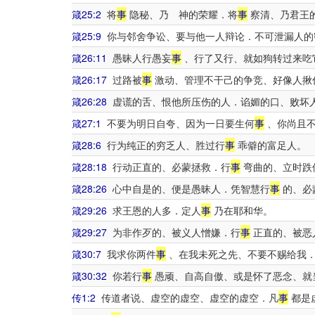
箴25:2
将
事
隐秘、乃 神的荣耀．将
事
察清、乃君王
箴25:9
你与邻舍争讼、要与他一人辩论．不可泄漏人的
箴26:11
愚昧人行愚妄
事
、行了又行、就如狗转过来吃
箴26:17
过路被
事
激动、管理不干己的争竞、好像人揪
箴26:28
虚谎的舌、恨他所压伤的人．谄媚的口、败坏
箴27:1
不要为明日自夸、因为一日要生何
事
、你尚且
箴28:6
行为纯正的穷乏人、胜过行
事
乖僻的富足人。
箴28:18
行动正直的、必蒙拯救．行
事
弯曲的、立时跌
箴28:26
心中自是的、便是愚昧人．凭智慧行
事
的、必
箴29:26
求王恩的人多．定人
事
乃在耶和华。
箴29:27
为非作歹的、被义人憎嫌．行
事
正直的、被恶
箴30:7
我求你两件
事
、在我未死之先、不要不赐给我
箴30:32
你若行
事
愚顽、自高自傲、或是怀了恶念、就
传1:2
传道者说、虚空的虚空、虚空的虚空．凡
事
都是