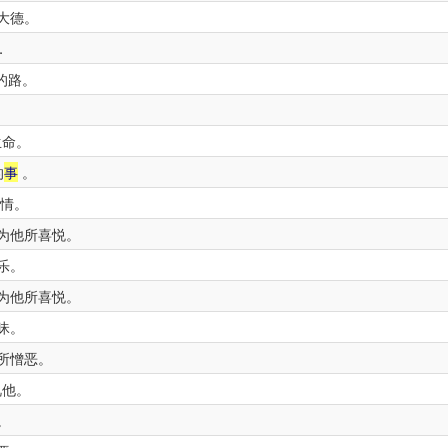
大德。
．
的路。
生命。
的
事
。
情。
为他所喜悦。
乐。
为他所喜悦。
昧。
所憎恶。
视他。
。