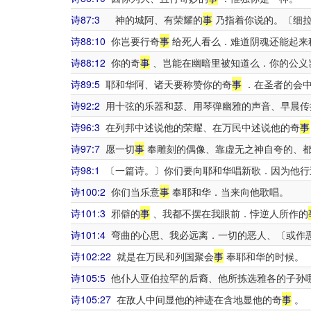
诗87:3
神的城阿、有荣耀的
事
乃指着你说的。〔细
诗88:10
你岂要行奇
事
给死人看么．难道阴魂还能起来
诗88:12
你的奇
事
、岂能在幽暗里被知道么．你的公义
诗89:5
耶和华阿、诸天要称赞你的奇
事
．在圣者的会中
诗92:2
用十弦的乐器和瑟、用琴弹幽雅的声音、早晨传
诗96:3
在列邦中述说他的荣耀、在万民中述说他的奇
事
诗97:7
愿一切
事
奉雕刻的偶像、靠虚无之神自夸的、
诗98:1
〔一篇诗。〕你们要向耶和华唱新歌．因为他行
诗100:2
你们当乐意
事
奉耶和华．当来向他歌唱。
诗101:3
邪僻的
事
、我都不摆在我眼前．悖逆人所作的
诗101:4
弯曲的心思、我必远离．一切的恶人、〔或作
诗102:22
就是在万民和列国聚会
事
奉耶和华的时候。
诗105:5
他仆人亚伯拉罕的后裔、他所拣选雅各的子孙
诗105:27
在敌人中间显他的神迹在含地显他的奇
事
。