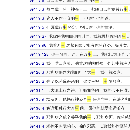
诗113:6
自己谦卑、观看天上地下的
事
。
诗115:3
然而我们的 神在天上．都随自己的意旨行
事
诗119:3
这人不作非义的
事
．但遵行他的道。
诗119:5
但愿我行
事
坚定、得以遵守你的律例。
诗119:27
求你使我明白你的训词、我就思想你的奇
事
诗119:96
我看万
事
尽都有限．惟有你的命令、极其宽
诗119:128
你一切的训词、在万
事
上、我都以为正直．
诗126:2
我们满口喜笑、满舌欢呼的时候、外邦中就有
诗126:3
耶和华果然为我们行了大
事
、我们就欢喜。
诗128:2
你要吃劳碌得来的．你要享福、
事
情顺利。
诗131:1
〔大卫上行之诗。〕耶和华阿、我的心不狂傲
诗135:9
埃及阿、他施行神迹奇
事
在你当中、在法老和
诗136:4
称谢那独行大奇
事
的、因他的慈爱永远长存．
诗138:8
耶和华必成全关乎我的
事
．耶和华阿、你的慈
诗141:4
求你不叫我的心、偏向邪恶、以致我和作孽的