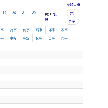
圣经目录
19
20
21
22
式
PDF:
简
.
繁
事奉
国事
好事
何事
后事
坏事
家事
世事
事务
事业
私事
讼事
同事