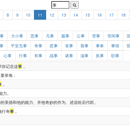
8
9
10
11
12
13
14
15
16
17
18
事
大小事
恶事
凡事
服事
公事
管事
管闲事
事
平安无事
奇事
惹事
丧事
善事
事奉
事情
心事
行事
有事
战事
诸事
滋事
执事
职事
求你记念这
事
。
不要举角．
事
。
能力。
的美德和他的能力、并他奇妙的作为、述说给后代听。
施行奇
事
。