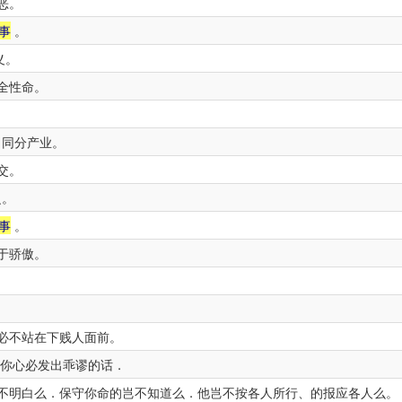
恶。
事
。
义。
全性命。
、同分产业。
交。
乏。
事
。
于骄傲。
必不站在下贱人面前。
你心必发出乖谬的话．
不明白么．保守你命的岂不知道么．他岂不按各人所行、的报应各人么。