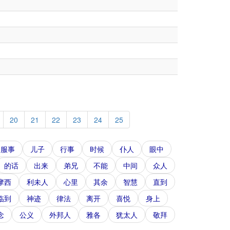
20
21
22
23
24
25
服事
儿子
行事
时候
仆人
眼中
的话
出来
弟兄
不能
中间
众人
摩西
利未人
心里
其余
智慧
直到
临到
神迹
律法
离开
喜悦
身上
念
公义
外邦人
雅各
犹太人
敬拜