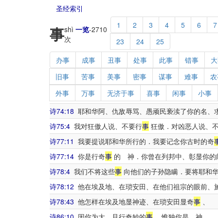
圣经索引
1
2
3
4
5
6
7
事
shì
一览
-
2710
次
23
24
25
办事
成事
丑事
处事
此事
错事
大
旧事
苦事
美事
密事
谋事
难事
农
外事
万事
无济于事
喜事
闲事
小事
诗74:18
耶和华阿、仇敌辱骂、愚顽民亵渎了你的名、
诗75:4
我对狂傲人说、不要行
事
狂傲．对凶恶人说、
诗77:11
我要提说耶和华所行的．我要记念你古时的奇
诗77:14
你是行奇
事
的 神．你曾在列邦中、彰显你的
诗78:4
我们不将这些
事
向他们的子孙隐瞒．要将耶和华
诗78:12
他在埃及地、在琐安田、在他们祖宗的眼前、
诗78:43
他怎样在埃及地显神迹、在琐安田显奇
事
、
诗86:10
因你为大、且行奇妙的
事
．惟独你是 神。