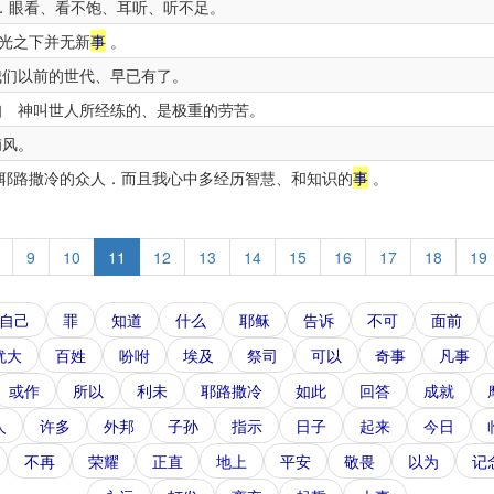
．眼看、看不饱、耳听、听不足。
光之下并无新
事
。
我们以前的世代、早已有了。
 神叫世人所经练的、是极重的劳苦。
捕风。
耶路撒冷的众人．而且我心中多经历智慧、和知识的
事
。
9
10
11
12
13
14
15
16
17
18
19
自己
罪
知道
什么
耶稣
告诉
不可
面前
犹大
百姓
吩咐
埃及
祭司
可以
奇事
凡事
或作
所以
利未
耶路撒冷
如此
回答
成就
人
许多
外邦
子孙
指示
日子
起来
今日
不再
荣耀
正直
地上
平安
敬畏
以为
记