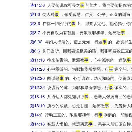
诗145:6
人要传说你可畏之
事
的能力．我也要传扬你的
箴1:3
使人处
事
．领受智慧、仁义、公平、正直的训诲
箴3:6
在你一切所行的
事
上、都要认定他、他必指引你
箴3:7
不要自以为有智慧．要敬畏耶和华、远离恶
事
．
箴6:32
与妇人行淫的、便是无知、行这
事
的、必丧掉
箴8:6
你们当听、因我要说极美的话．我张嘴要论正直
箴11:13
往来传舌的、泄漏密
事
．心中诚实的、遮隐
事
箴11:20
心中乖僻的、为耶和华所憎恶．行
事
完全的、
箴12:20
图谋恶
事
的、心存诡诈．劝人和睦的、便得喜
箴12:22
说谎言的嘴、为耶和华所憎恶．行
事
诚实的、
箴13:16
凡通达人都凭知识行
事
．愚昧人张扬自己的愚
箴13:19
所欲的成就、心觉甘甜．远离恶
事
、为愚昧人
箴14:2
行动正直的、敬畏耶和华．行
事
乖僻的、却藐
箴14:16
智慧人惧怕、就远离恶
事
．愚妄人却狂傲自恃