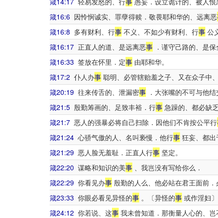
箴14:17
轻易发怒的、行
事
愚妄．设立诡计的、被人恨
箴16:6
因怜悯诚实、罪孽得赎．敬畏耶和华的、远离恶
箴16:8
多有财利、行
事
不义、不如少有财利、行
事
公
箴16:17
正直人的道、是远离恶
事
．谨守己路的、是保
箴16:33
签放在怀里．定
事
由耶和华。
箴17:2
仆人办
事
聪明、必管辖贻羞之子、又在众子中
箴20:19
往来传舌的、泄漏密
事
．大张嘴的不可与他结
箴21:5
殷勤筹画的、足致丰裕．行
事
急躁的、都必缺
箴21:7
恶人的强暴必将自己扫除．因他们不肯按公平行
箴21:24
心骄气傲的人、名叫亵慢．他行
事
狂妄、都出
箴21:29
恶人脸无羞耻．正直人行
事
坚定。
箴22:20
谋略和知识的美
事
、我岂没有写给你么．
箴22:29
你看见办
事
殷勤的人么、他必站在君王面前．
箴23:33
你眼必看见异怪的
事
。〔异怪的
事
或作淫妇〕
箴24:12
你若说、这
事
我未曾知道．那衡量人心的、岂