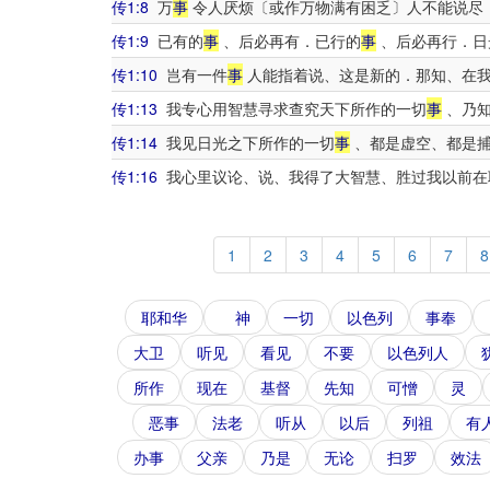
传1:8
万
事
令人厌烦〔或作万物满有困乏〕人不能说尽
传1:9
已有的
事
、后必再有．已行的
事
、后必再行．日
传1:10
岂有一件
事
人能指着说、这是新的．那知、在
传1:13
我专心用智慧寻求查究天下所作的一切
事
、乃知
传1:14
我见日光之下所作的一切
事
、都是虚空、都是
传1:16
我心里议论、说、我得了大智慧、胜过我以前在
1
2
3
4
5
6
7
8
耶和华
神
一切
以色列
事奉
大卫
听见
看见
不要
以色列人
所作
现在
基督
先知
可憎
灵
恶事
法老
听从
以后
列祖
有
办事
父亲
乃是
无论
扫罗
效法