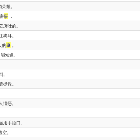
的荣耀。
密
事
．
它所吐的。
住狗耳。
人的
事
。
不能知道。
倒。
蒙拯救。
人憎恶。
．
当用手捂口。
虚空。