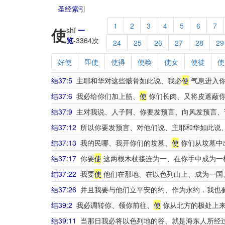
圣经索引
1
2
3
4
5
6
7
使
shǐ
一
览
-
3364
次
24
25
26
27
28
29
好使
即使
使得
使唤
使女
使徒
使
结37:5
主耶和华对这些骸骨如此说、我必
使
气息进入你
结37:6
我必给你们加上筋、
使
你们长肉、又将皮遮蔽
结37:9
主对我说、人子阿、你要发预言、向风发预言、
结37:12
所以你要发预言、对他们说、主耶和华如此说
结37:13
我的民哪、我开你们的坟墓、
使
你们从坟墓中
结37:17
你要
使
这两根木杖接连为一、在你手中成为一
结37:22
我要
使
他们在那地、在以色列山上、成为一国
结37:26
并且我要与他们立平安的约、作为永约．我也
结39:2
我必调转你、领你前往、
使
你从北方的极处上来
结39:11
当那日我必将以色列地的谷、就是海东人所经