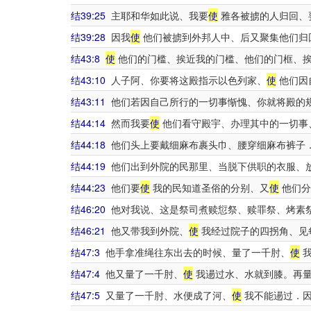
结39:25
主耶和华如此说、我要
使
雅各被掳的人归回、
结39:28
因我
使
他们被掳到外邦人中、后又聚集他们归
结43:8
使
他们的门槛、挨近我的门槛、他们的门框、挨
结43:10
人子阿、你要将这殿指示以色列家、
使
他们因
结43:11
他们若因自己所行的一切事惭愧、你就将殿的
结44:14
然而我要
使
他们看守殿宇、办理其中的一切事
结44:18
他们头上要戴细麻布裹头巾、腰穿细麻布裤子
结44:19
他们出到外院的民那里、当脱下供职的衣服、
结44:23
他们要
使
我的民知道圣俗的分别、又
使
他们分
结46:20
他对我说、这是祭司煮赎愆祭、赎罪祭、烤素
结46:21
他又带我到外院、
使
我经过院子的四拐角、见
结47:3
他手拿准绳往东出去的时候、量了一千肘、
使
我
结47:4
他又量了一千肘、
使
我逿过水、水就到膝。再
结47:5
又量了一千肘、水便成了河、
使
我不能逿过．因