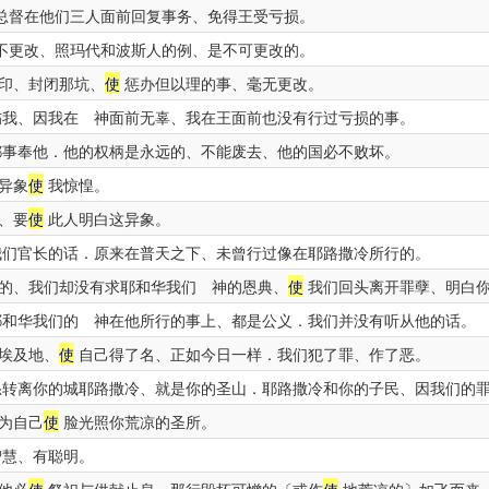
总督在他们三人面前回复事务、免得王受亏损。
不更改、照玛代和波斯人的例、是不可更改的。
印、封闭那坑、
使
惩办但以理的事、毫无更改。
我、因我在 神面前无辜、我在王面前也没有行过亏损的事。
事奉他．他的权柄是永远的、不能废去、他的国必不败坏。
异象
使
我惊惶。
、要
使
此人明白这异象。
们官长的话．原来在普天之下、未曾行过像在耶路撒冷所行的。
的、我们却没有求耶和华我们 神的恩典、
使
我们回头离开罪孽、明白
和华我们的 神在他所行的事上、都是公义．我们并没有听从他的话。
埃及地、
使
自己得了名、正如今日一样．我们犯了罪、作了恶。
转离你的城耶路撒冷、就是你的圣山．耶路撒冷和你的子民、因我们的
为自己
使
脸光照你荒凉的圣所。
慧、有聪明。