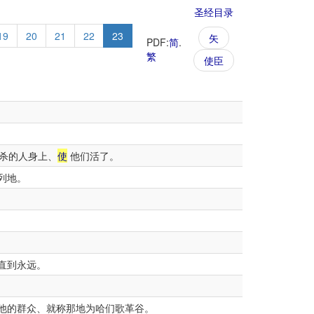
圣经目录
19
20
21
22
23
矢
PDF:
简
.
繁
使臣
杀的人身上、
使
他们活了。
列地。
直到永远。
他的群众、就称那地为哈们歌革谷。