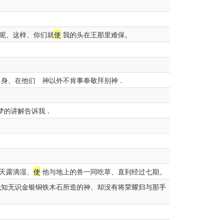
呢、这样、你们就
使
我的头在王那里难保。
己身、在他们 神以外不肯事奉敬拜别神．
梦的讲解告诉我．
天露滴湿、
使
他与地上的兽一同吃草、直到经过七期。
无知无识金银铜铁木石所造的神、却没有将荣耀归与那手