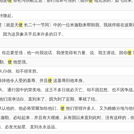
他必
使
祭祀与供献止息．那行毁坏可憎的〔或作
使
地荒凉的〕如飞而来
持微起。
君〔就是天
使
长二十一节同〕中的一位米迦勒来帮助我、我就停留在波斯
、因为这异象关乎后来许多的日子。
、你总要坚强．他一向我说话、我便觉得有力量、说、我主请说、因你
使
勒、
使
他坚强。
人仆倒、却不得常胜。
除掉他令人受的羞辱、并且
使
这羞辱归他本身。
人、通行国中的荣美地、这王不多日就必灭亡、却不因忿怒、也不因争战
他们清净洁白、直到末了、因为到了定期、事就了结。
承认他的、他必将荣耀加给他们、
使
他们管辖许多人、又为贿赂分地与他
迦勒、必站起来．并且有大艰难、从有国以来直到此时、没有这样的．
、必发光如星、直到永永远远。