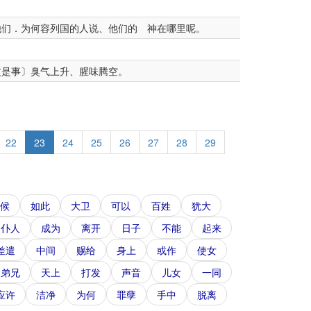
们．为何容列国的人说、他们的 神在哪里呢。
文是事〕臭气上升、腥味腾空。
22
23
24
25
26
27
28
29
候
如此
大卫
可以
百姓
犹大
仆人
成为
离开
日子
不能
起来
差遣
中间
赐给
身上
或作
使女
弟兄
天上
打发
声音
儿女
一同
应许
洁净
为何
罪孽
手中
脱离