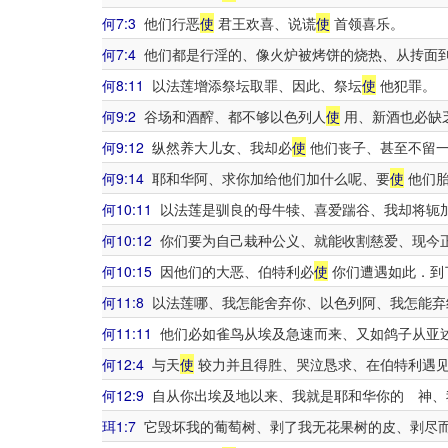
何7:3
他们行恶
使
君王欢喜、说谎
使
首领喜乐。
何7:4
他们都是行淫的、像火炉被烤饼的烧热、从抟面
何8:11
以法莲增添祭坛取罪、因此、祭坛
使
他犯罪。
何9:2
谷场和酒醡、都不够以色列人
使
用、新酒也必缺
何9:12
纵然养大儿女、我却必
使
他们丧子、甚至不留一
何9:14
耶和华阿、求你加给他们加什么呢、要
使
他们胎
何10:11
以法莲是驯良的母牛犊、喜爱踹谷、我却将轭
何10:12
你们要为自己栽种公义、就能收割慈爱、现今
何10:15
因他们的大恶、伯特利必
使
你们遭遇如此．到
何11:8
以法莲哪、我怎能舍弃你、以色列阿、我怎能弃
何11:11
他们必如雀鸟从埃及急速而来、又如鸽子从亚
何12:4
与天
使
较力并且得胜、哭泣恳求、在伯特利遇见
何12:9
自从你出埃及地以来、我就是耶和华你的 神、
珥1:7
它毁坏我的葡萄树、剥了我无花果树的皮、剥尽