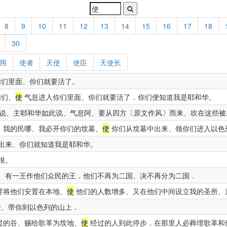
8
9
10
11
12
13
14
15
16
17
18
30
用
使者
天使
使臣
天使长
们里面、你们就要活了。
你们、
使
气息进入你们里面、你们就要活了．你们便知道我是耶和华。
说、主耶和华如此说、气息阿、要从四方〔原文作风〕而来、吹在这些被
、我的民哪、我必开你们的坟墓、
使
你们从坟墓中出来、领你们进入以色
出来、你们就知道我是耶和华。
根。
、有一王作他们众民的王．他们不再为二国、决不再分为二国．
要将他们安置在本地、
使
他们的人数增多、又在他们中间设立我的圣所、
、带你到以色列的山上．
过的谷、赐给歌革为坟地、
使
经过的人到此停步．在那里人必葬埋歌革和