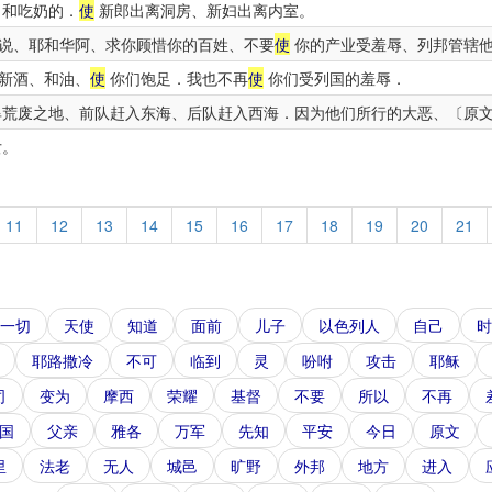
、和吃奶的．
使
新郎出离洞房、新妇出离内室。
说、耶和华阿、求你顾惜你的百姓、不要
使
你的产业受羞辱、列邦管辖他
新酒、和油、
使
你们饱足．我也不再
使
你们受列国的羞辱．
荒废之地、前队赶入东海、后队赶入西海．因为他们所行的大恶、〔原
。
11
12
13
14
15
16
17
18
19
20
21
一切
天使
知道
面前
儿子
以色列人
自己
时
耶路撒冷
不可
临到
灵
吩咐
攻击
耶稣
司
变为
摩西
荣耀
基督
不要
所以
不再
国
父亲
雅各
万军
先知
平安
今日
原文
里
法老
无人
城邑
旷野
外邦
地方
进入