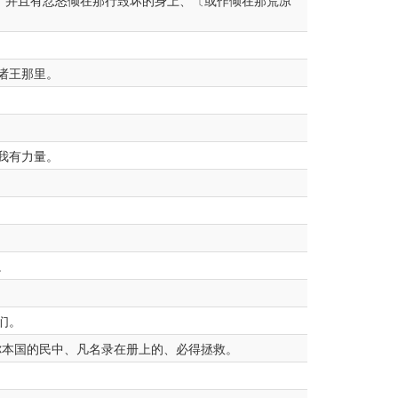
、并且有忿怒倾在那行毁坏的身上、〔或作倾在那荒凉
诸王那里。
我有力量。
。
们。
你本国的民中、凡名录在册上的、必得拯救。