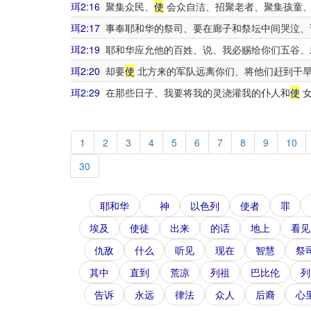
珥2:16
聚集众民、
使
会众自洁、招聚老者、聚集孩童
珥2:17
事奉耶和华的祭司、要在廊子和祭坛中间哭泣、
珥2:19
耶和华应允他的百姓、说、我必赐给你们五谷、
珥2:20
却要
使
北方来的军队远离你们、将他们赶到干旱
珥2:29
在那些日子、我要将我的灵浇灌我的仆人和
使
女
1
2
3
4
5
6
7
8
9
10
30
耶和华
神
以色列
使者
罪
埃及
使徒
出来
的话
地上
看见
仇敌
什么
听见
现在
智慧
祭
其中
直到
荒凉
列祖
巴比伦
列
告诉
永远
律法
众人
后裔
心