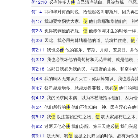
但12:10
必有许多人
使
自己清净洁白、且被熬炼．但恶
何1:4
耶和华对何西阿说、给他起名叫耶斯列、因为再过
何1:7
我却要怜悯犹大家、
使
他们靠耶和华他们的 神
何2:3
免得我剥他的衣服、
使
他赤体与才生的时候一样
何2:6
因此、我必用荆棘堵塞他的道、筑墙挡住他、
使
何2:11
我也必
使
他的宴乐、节期、月朔、安息日、并
何2:12
我也必毁坏他的葡萄树和无花果树、就是他说、
何2:18
当那日我必为我的民、与田野的走兽、和空中的
何4:6
我的民因无知识而灭亡．你弃掉知识、我也必弃
何4:7
祭司越发增多、就越发得罪我．我必
使
他们的荣
何4:12
我的民求问木偶、以为木杖能指示他们、因为他
何5:4
他们所行的
使
他们不能归向 神、因有淫心在他
何5:12
我
使
以法莲如虫蛀之物、
使
犹大家如朽烂之木
何6:2
过两天他必
使
我们苏醒、第三天他必
使
我们兴起
何6:11
犹大阿、我
使
被掳之民归回的时候、必有为你