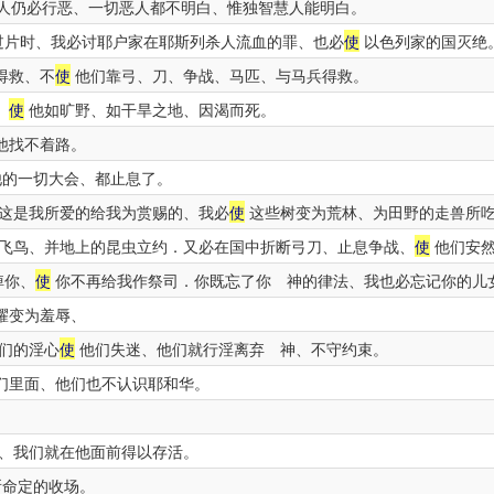
人仍必行恶、一切恶人都不明白、惟独智慧人能明白。
片时、我必讨耶户家在耶斯列杀人流血的罪、也必
使
以色列家的国灭绝
得救、不
使
他们靠弓、刀、争战、马匹、与马兵得救。
、
使
他如旷野、如干旱之地、因渴而死。
他找不着路。
他的一切大会、都止息了。
这是我所爱的给我为赏赐的、我必
使
这些树变为荒林、为田野的走兽所
飞鸟、并地上的昆虫立约．又必在国中折断弓刀、止息争战、
使
他们安
掉你、
使
你不再给我作祭司．你既忘了你 神的律法、我也必忘记你的儿
耀变为羞辱、
们的淫心
使
他们失迷、他们就行淫离弃 神、不守约束。
们里面、他们也不认识耶和华。
。
、我们就在他面前得以存活。
所命定的收场。