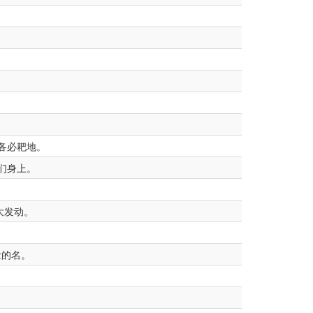
各必耙地。
们身上。
大发动。
念的名。