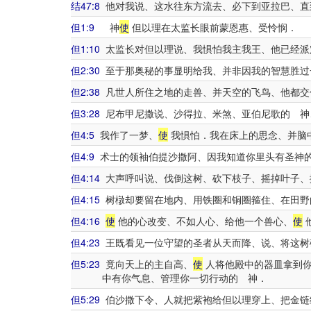
结47:8
他对我说、这水往东方流去、必下到亚拉巴、直
但1:9
神
使
但以理在太监长眼前蒙恩惠、受怜悯．
但1:10
太监长对但以理说、我惧怕我主我王、他已经派
但2:30
至于那奥秘的事显明给我、并非因我的智慧胜过
但2:38
凡世人所住之地的走兽、并天空的飞鸟、他都交
但3:28
尼布甲尼撒说、沙得拉、米煞、亚伯尼歌的 神
但4:5
我作了一梦、
使
我惧怕．我在床上的思念、并脑
但4:9
术士的领袖伯提沙撒阿、因我知道你里头有圣神
但4:14
大声呼叫说、伐倒这树、砍下枝子、摇掉叶子、
但4:15
树橔却要留在地内、用铁圈和铜圈箍住、在田野
但4:16
使
他的心改变、不如人心、给他一个兽心、
使
但4:23
王既看见一位守望的圣者从天而降、说、将这树
但5:23
竟向天上的主自高、
使
人将他殿中的器皿拿到你
中有你气息、管理你一切行动的 神．
但5:29
伯沙撒下令、人就把紫袍给但以理穿上、把金链