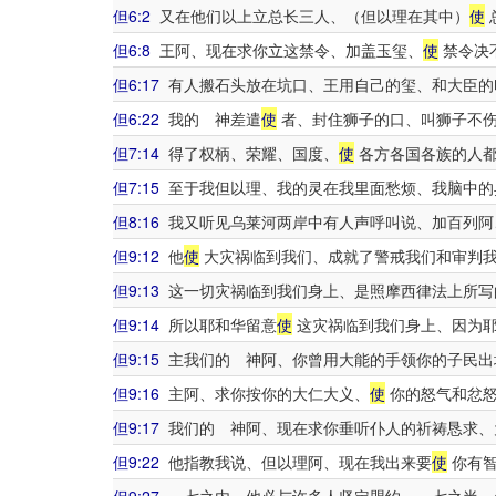
但6:2
又在他们以上立总长三人、（但以理在其中）
使
但6:8
王阿、现在求你立这禁令、加盖玉玺、
使
禁令决
但6:17
有人搬石头放在坑口、王用自己的玺、和大臣的
但6:22
我的 神差遣
使
者、封住狮子的口、叫狮子不伤
但7:14
得了权柄、荣耀、国度、
使
各方各国各族的人都
但7:15
至于我但以理、我的灵在我里面愁烦、我脑中的
但8:16
我又听见乌莱河两岸中有人声呼叫说、加百列阿
但9:12
他
使
大灾祸临到我们、成就了警戒我们和审判我
但9:13
这一切灾祸临到我们身上、是照摩西律法上所写
但9:14
所以耶和华留意
使
这灾祸临到我们身上、因为耶
但9:15
主我们的 神阿、你曾用大能的手领你的子民出
但9:16
主阿、求你按你的大仁大义、
使
你的怒气和忿怒
但9:17
我们的 神阿、现在求你垂听仆人的祈祷恳求、
但9:22
他指教我说、但以理阿、现在我出来要
使
你有智