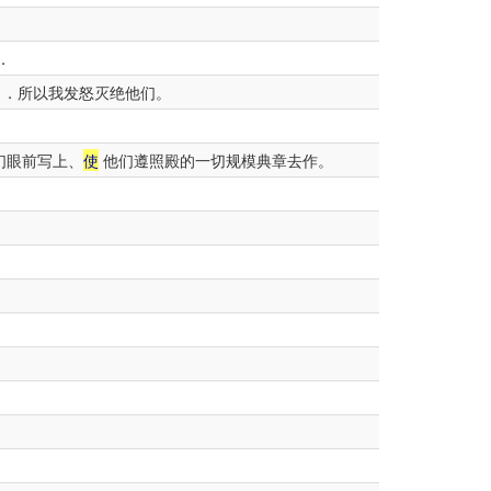
．
名．所以我发怒灭绝他们。
们眼前写上、
使
他们遵照殿的一切规模典章去作。