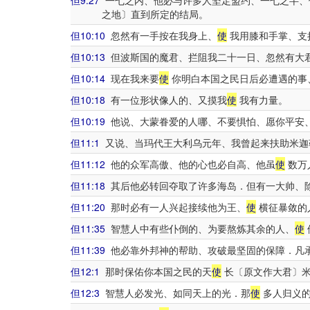
但9:27
一七之内、他必与许多人坚定盟约、一七之半、
之地〕直到所定的结局。
但10:10
忽然有一手按在我身上、
使
我用膝和手掌、支
但10:13
但波斯国的魔君、拦阻我二十一日、忽然有大
但10:14
现在我来要
使
你明白本国之民日后必遭遇的事
但10:18
有一位形状像人的、又摸我
使
我有力量。
但10:19
他说、大蒙眷爱的人哪、不要惧怕、愿你平安
但11:1
又说、当玛代王大利乌元年、我曾起来扶助米迦
但11:12
他的众军高傲、他的心也必自高、他虽
使
数万
但11:18
其后他必转回夺取了许多海岛．但有一大帅、
但11:20
那时必有一人兴起接续他为王、
使
横征暴敛的
但11:35
智慧人中有些仆倒的、为要熬炼其余的人、
使
但11:39
他必靠外邦神的帮助、攻破最坚固的保障．凡
但12:1
那时保佑你本国之民的天
使
长〔原文作大君〕米
但12:3
智慧人必发光、如同天上的光．那
使
多人归义的