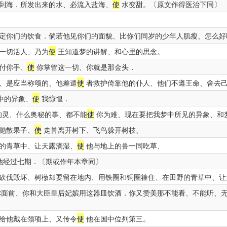
到海．所发出来的水、必流入盐海、
使
水变甜。〔原文作得医治下同〕
定你们的饮食．倘若他见你们的面貌、比你们同岁的少年人肌瘦、怎么好
一切活人、乃为
使
王知道梦的讲解、和心里的思念。
付你手、
使
你掌管这一切、你就是那金头．
、是应当称颂的、他差遣
使
者救护倚靠他的仆人、他们不遵王命、舍去
中的异象、
使
我惊惶．
的灵、什么奥秘的事、都不能
使
你为难、现在要把我梦中所见的异象、和
抛散果子、
使
走兽离开树下、飞鸟躲开树枝、
的青草中、让天露滴湿、
使
他与地上的兽一同吃草、
他经过七期．〔期或作年本章同〕
砍伐毁坏、树橔却要留在地内、用铁圈和铜圈箍住、在田野的青草中、让
面前、你和大臣皇后妃嫔用这器皿饮酒．你又赞美那不能看、不能听、
给他戴在颈项上、又传令
使
他在国中位列第三。