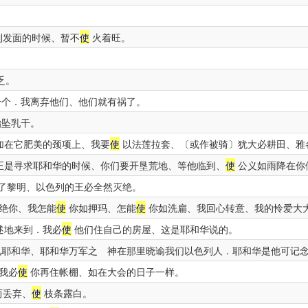
到发面的时候、暂不
使
火着旺。
乏。
个．我离弃他们、他们就有祸了。
坠乳干。
加在它肥美的颈项上、我要
使
以法莲拉套、〔或作被骑〕犹大必耕田、雅
正是寻求耶和华的时候、你们要开垦荒地、等他临到、
使
公义如雨降在你
了黎明、以色列的王必全然灭绝。
绝你、我怎能
使
你如押玛、怎能
使
你如洗扁、我回心转意、我的怜爱大
述地来到．我必
使
他们住自己的房屋、这是耶和华说的。
耶和华、耶和华万军之 神在那里晓谕我们以色列人．耶和华是他可记
我必
使
你再住帐棚、如在大会的日子一样。
而丢弃、
使
枝条露白。