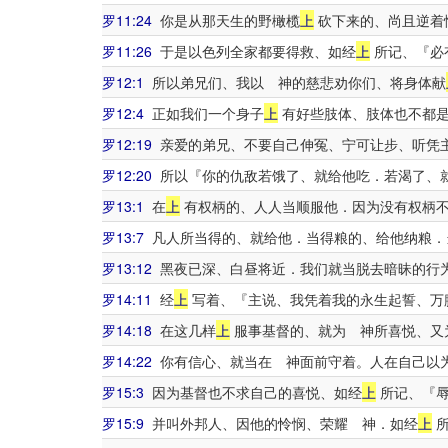
罗11:24
你是从那天生的野橄榄
上
砍下来的、尚且逆着
罗11:26
于是以色列全家都要得救、如经
上
所记、『必
罗12:1
所以弟兄们、我以 神的慈悲劝你们、将身体献
罗12:4
正如我们一个身子
上
有好些肢体、肢体也不都
罗12:19
亲爱的弟兄、不要自己伸冤、宁可让步、听凭
罗12:20
所以『你的仇敌若饿了、就给他吃．若渴了、
罗13:1
在
上
有权柄的、人人当顺服他．因为没有权柄不
罗13:7
凡人所当得的、就给他．当得粮的、给他纳粮．
罗13:12
黑夜已深、白昼将近．我们就当脱去暗昧的行
罗14:11
经
上
写着、『主说、我凭着我的永生起誓、万
罗14:18
在这几样
上
服事基督的、就为 神所喜悦、又
罗14:22
你有信心、就当在 神面前守着。人在自己以
罗15:3
因为基督也不求自己的喜悦、如经
上
所记、『辱
罗15:9
并叫外邦人、因他的怜悯、荣耀 神．如经
上
所