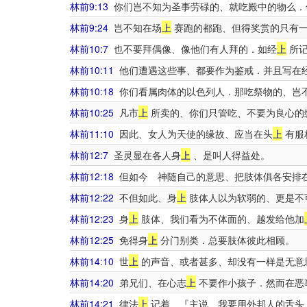
林前9:13
你们岂不知为圣事劳碌的、就吃殿中的物么．
林前9:24
岂不知在场
上
赛跑的都跑、但得奖赏的只有一
林前10:7
也不要拜偶像、像他们有人拜的．如经
上
所记
林前10:11
他们遭遇这些事、都要作为鉴戒．并且写在
林前10:18
你们看属肉体的以色列人．那吃祭物的、岂
林前10:25
凡市
上
所卖的、你们只管吃、不要为良心的
林前11:10
因此、女人为天使的缘故、应当在头
上
有服
林前12:7
圣灵显在各人身
上
、是叫人得益处。
林前12:18
但如今 神随自己的意思、把肢体俱各安排
林前12:22
不但如此、身
上
肢体人以为软弱的、更是不
林前12:23
身
上
肢体、我们看为不体面的、越发给他加
林前12:25
免得身
上
分门别类．总要肢体彼此相顾。
林前14:10
世
上
的声音、或者甚多、却没有一样是无意
林前14:20
弟兄们、在心志
上
不要作小孩子．然而在恶
林前14:21
律法
上
记着、『主说、我要用外邦人的舌头