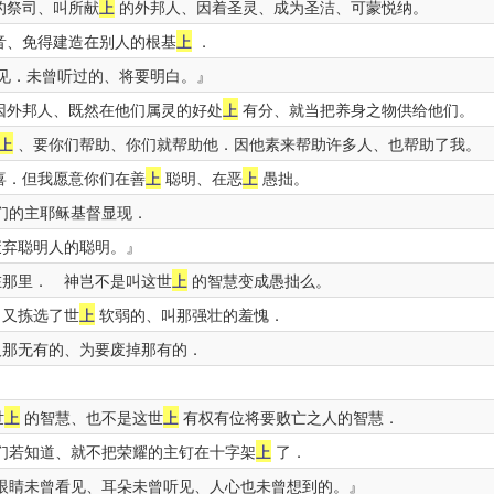
的祭司、叫所献
上
的外邦人、因着圣灵、成为圣洁、可蒙悦纳。
音、免得建造在别人的根基
上
．
见．未曾听过的、将要明白。』
因外邦人、既然在他们属灵的好处
上
有分、就当把养身之物供给他们。
上
、要你们帮助、你们就帮助他．因他素来帮助许多人、也帮助了我。
喜．但我愿意你们在善
上
聪明、在恶
上
愚拙。
们的主耶稣基督显现．
废弃聪明人的聪明。』
那里． 神岂不是叫这世
上
的智慧变成愚拙么。
．又拣选了世
上
软弱的、叫那强壮的羞愧．
那无有的、为要废掉那有的．
世
上
的智慧、也不是这世
上
有权有位将要败亡之人的智慧．
们若知道、就不把荣耀的主钉在十字架
上
了．
眼睛未曾看见、耳朵未曾听见、人心也未曾想到的。』