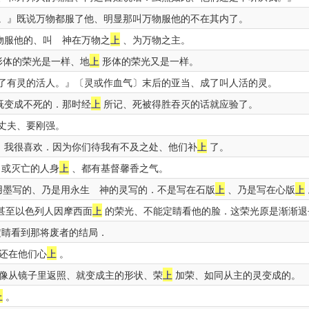
。』既说万物都服了他、明显那叫万物服他的不在其内了。
物服他的、叫 神在万物之
上
、为万物之主。
形体的荣光是一样、地
上
形体的荣光又是一样。
了有灵的活人。』〔灵或作血气〕末后的亚当、成了叫人活的灵。
既变成不死的．那时经
上
所记、死被得胜吞灭的话就应验了。
丈夫、要刚强。
、我很喜欢．因为你们待我有不及之处、他们补
上
了。
或灭亡的人身
上
、都有基督馨香之气。
墨写的、乃是用永生 神的灵写的．不是写在石版
上
、乃是写在心版
上
甚至以色列人因摩西面
上
的荣光、不能定睛看他的脸．这荣光原是渐渐退
睛看到那将废者的结局．
还在他们心
上
。
像从镜子里返照、就变成主的形状、荣
上
加荣、如同从主的灵变成的。
上
。