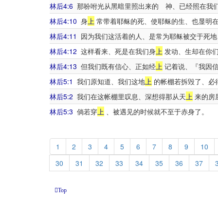
林后4:6
那吩咐光从黑暗里照出来的 神、已经照在我们
林后4:10
身
上
常带着耶稣的死、使耶稣的生、也显明
林后4:11
因为我们这活着的人、是常为耶稣被交于死地
林后4:12
这样看来、死是在我们身
上
发动、生却在你
林后4:13
但我们既有信心、正如经
上
记着说、『我因信
林后5:1
我们原知道、我们这地
上
的帐棚若拆毁了、必
林后5:2
我们在这帐棚里叹息、深想得那从天
上
来的房
林后5:3
倘若穿
上
、被遇见的时候就不至于赤身了。
1
2
3
4
5
6
7
8
9
10
30
31
32
33
34
35
36
37
Top