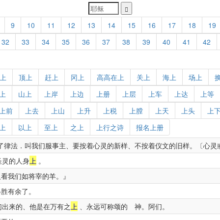
9
10
11
12
13
14
15
16
17
18
19
32
33
34
35
36
37
38
39
40
41
42
上
顶上
赶上
冈上
高高在上
关上
海上
场上
上
山上
上岸
上边
上册
上层
上车
上达
上等
上前
上去
上山
上升
上税
上膛
上天
上头
上
上
以上
至上
之上
上行之诗
报名上册
了律法．叫我们服事主、要按着心灵的新样、不按着仪文的旧样。〔心灵
圣灵的人身
上
。
人看我们如将宰的羊。』
胜有余了。
们出来的、他是在万有之
上
、永远可称颂的 神。阿们。