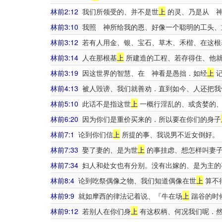
林前2:12
我们所领受的、并不是世
上
的灵、乃是从 神
林前3:10
我照 神所给我的恩、好像一个聪明的工头、
林前3:12
若有人用金、银、宝石、草木、禾楷、在这根
林前3:14
人在那根基
上
所建造的工程、若存得住、他
林前3:19
因这世界的智慧、在 神看是愚拙．如经
上
记
林前4:13
被人毁谤、我们就善劝．直到如今、人还把我
林前5:10
此话不是指这世
上
一概行淫乱的、或贪婪的、
林前6:20
因为你们是重价买来的．所以要在你们的身子
林前7:1
论到你们信
上
所提的事、我说男不近女倒好。
林前7:33
娶了妻的、是为世
上
的事挂虑、想怎样叫妻
林前7:34
妇人和处女也有分别。没有出嫁的、是为主的
林前8:4
论到吃祭偶像之物、我们知道偶像在世
上
算不
林前9:9
就如摩西的律法记着说、『牛在场
上
踹谷的时
林前9:12
若别人在你们身
上
有这权柄、何况我们呢．然