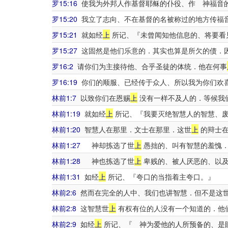
罗15:16
使我为外邦人作基督耶稣的仆役、作 神福音
罗15:20
我立了志向、不在基督的名被称过的地方传福
罗15:21
就如经
上
所记、『未曾闻知他信息的、将要看
罗15:27
这固然是他们乐意的．其实也算是所欠的债．
罗16:2
请你们为主接待他、合乎圣徒的体统．他在何事
罗16:19
你们的顺服、已经传于众人、所以我为你们欢
林前1:7
以致你们在恩赐
上
没有一样不及人的．等候我
林前1:19
就如经
上
所记、『我要灭绝智慧人的智慧、
林前1:20
智慧人在那里．文士在那里．这世
上
的辩士在
林前1:27
神却拣选了世
上
愚拙的、叫有智慧的羞愧
林前1:28
神也拣选了世
上
卑贱的、被人厌恶的、以及
林前1:31
如经
上
所记、『夸口的当指着主夸口。』
林前2:6
然而在完全的人中、我们也讲智慧．但不是这
林前2:8
这智慧世
上
有权有位的人没有一个知道的．他
林前2:9
如经
上
所记、『 神为爱他的人所预备的、是