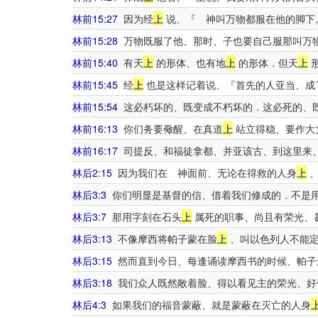
林前15:27
因为经
上
说、『 神叫万物都服在他的脚下
林前15:28
万物既服了他、那时、子也要自己服那叫万
林前15:40
有天
上
的形体、也有地
上
的形体．但天
上
林前15:45
经
上
也是这样记着说、『首先的人亚当、成
林前15:54
这必朽坏的、既变成不朽坏的．这必死的、
林前16:13
你们务要儆醒、在真道
上
站立得稳、要作大
林前16:17
司提反、和福徒拿都、并亚该古、到这里来
林后2:15
因为我们在 神面前、无论在得救的人身
上
、
林后3:3
你们明显是基督的信、借着我们修成的．不是用
林后3:7
那用字刻在石头
上
属死的职事、尚且有荣光、
林后3:13
不像摩西将帕子蒙在脸
上
、叫以色列人不能定
林后3:15
然而直到今日、每逢诵读摩西书的时候、帕子
林后3:18
我们众人既然敞着脸、得以看见主的荣光、好
林后4:3
如果我们的福音蒙蔽、就是蒙蔽在灭亡的人身