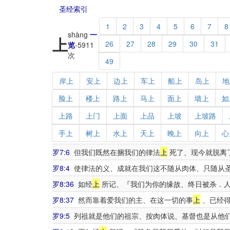
圣经索引
1
2
3
4
5
6
7
8
shàng
一
上
26
27
28
29
30
31
览
-
5911
次
49
岸上
安上
边上
车上
船上
岛上
地
脸上
楼上
路上
马上
面上
墙上
如
上路
上门
上面
上品
上坡
上坡路
手上
树上
水上
天上
晚上
向上
心
罗7:6
但我们既然在捆我们的律法
上
死了、现今就脱离
罗8:4
使律法的义、成就在我们这不随从肉体、只随从
罗8:36
如经
上
所记、『我们为你的缘故、终日被杀．
罗8:37
然而靠着爱我们的主、在这一切的事
上
、已经得
罗9:5
列祖就是他们的祖宗、按肉体说、基督也是从他