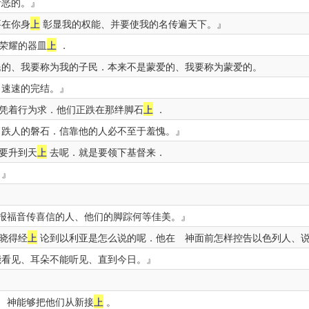
所恶的。』
要在你身
上
彰显我的权能、并要使我的名传遍天下。』
荣耀的器皿
上
．
的、我要称为我的子民．本来不是蒙爱的、我要称为蒙爱的。
、速速的完结。』
凭着行为求．他们正跌在那绊脚石
上
．
跌人的磐石．信靠他的人必不至于羞愧。』
要升到天
上
去呢．就是要领下基督来．
。』
报福音传喜信的人、他们的脚踪何等佳美。』
晓得经
上
论到以利亚是怎么说的呢．他在 神面前怎样控告以色列人、
能看见、耳朵不能听见、直到今日。』
 神能够把他们从新接
上
。