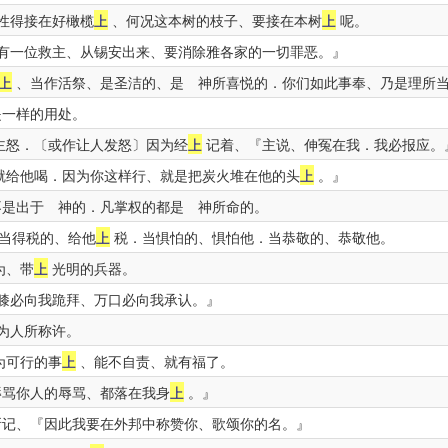
性得接在好橄榄
上
、何况这本树的枝子、要接在本树
上
呢。
有一位救主、从锡安出来、要消除雅各家的一切罪恶。』
上
、当作活祭、是圣洁的、是 神所喜悦的．你们如此事奉、乃是理所
是一样的用处。
主怒．〔或作让人发怒〕因为经
上
记着、『主说、伸冤在我．我必报应。
就给他喝．因为你这样行、就是把炭火堆在他的头
上
。』
是出于 神的．凡掌权的都是 神所命的。
当得税的、给他
上
税．当惧怕的、惧怕他．当恭敬的、恭敬他。
为、带
上
光明的兵器。
膝必向我跪拜、万口必向我承认。』
为人所称许。
为可行的事
上
、能不自责、就有福了。
骂你人的辱骂、都落在我身
上
。』
记、『因此我要在外邦中称赞你、歌颂你的名。』