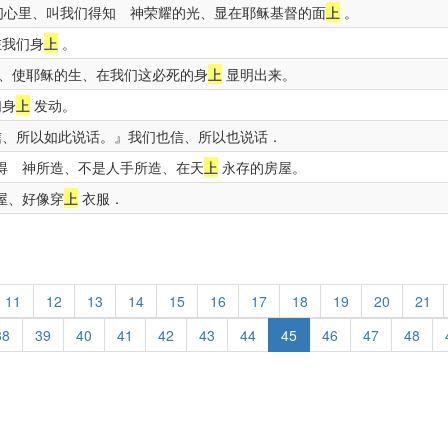
心里、叫我们得知 神荣耀的光、显在耶稣基督的面
上
。
在我们身
上
。
、使耶稣的生、在我们这必死的身
上
显明出来。
们身
上
发动。
、所以如此说话。』我们也信、所以也说话．
得 神所造、不是人手所造、在天
上
永存的房屋。
屋、好像穿
上
衣服．
11
12
13
14
15
16
17
18
19
20
21
38
39
40
41
42
43
44
45
46
47
48