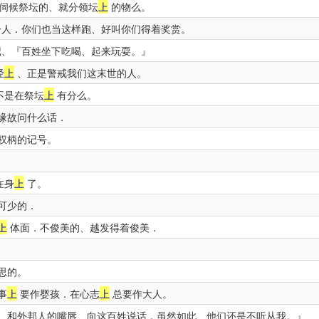
伺候祭坛的、就分领坛
上
的物么。
人．你们也当这样跑、好叫你们得着奖赏。
、『百姓坐下吃喝、起来玩耍。』
经
上
、正是警戒我们这末世的人。
不是在祭坛
上
有分么。
缘故问什么话．
权柄的记号。
在身
上
了。
可少的．
上
体面．不俊美的、越发得着俊美．
思的。
事
上
要作婴孩．在心志
上
总要作大人。
、和外邦人的嘴唇、向这百姓说话．虽然如此、他们还是不听从我。』