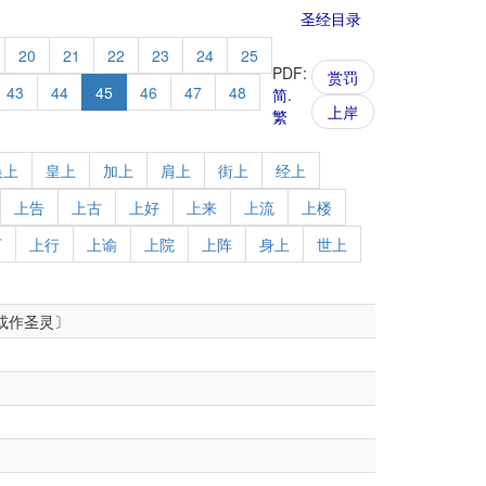
圣经目录
20
21
22
23
24
25
PDF:
赏罚
43
44
45
46
47
48
简
.
上岸
繁
换上
皇上
加上
肩上
街上
经上
上告
上古
上好
上来
上流
上楼
下
上行
上谕
上院
上阵
身上
世上
或作圣灵〕