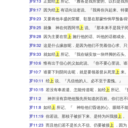
罗9:13
正如经
上
所记、『雅各是我所爱的、以扫是我
罗9:17
因为经
上
有话向法老说、『我将你兴起来、特
罗9:23
又要将他丰盛的荣耀、彰显在那蒙怜悯早预备得
罗9:25
就像 神在何西阿书
上
说、『那本来不是我子民
罗9:28
因为主要在世
上
施行他的话、叫他的话都成全
罗9:32
这是什么缘故呢．是因为他们不凭着信心求、只
罗9:33
就如经
上
所记、『我在锡安放一块绊脚的石头、
罗10:6
惟有出于信心的义如此说、『你不要心里说、谁
罗10:7
谁要下到阴间去呢．就是要领基督从死里
上
来
罗10:11
经
上
说、『凡信他的人、必不至于羞愧。』
罗10:15
若没有奉差遣、怎能传道呢．如经
上
所记、『
罗11:2
神并没有弃绝他预先所知道的百姓。你们岂不
罗11:8
如经
上
所记、『 神给他们昏迷的心、眼睛不
罗11:19
你若说、那枝子被折下来、是特为叫我接
上
。
罗11:23
而且他们若不是长久不信、仍要被接
上
．因为