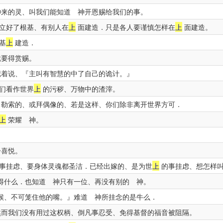
来的灵、叫我们能知道 神开恩赐给我们的事。
立好了根基、有别人在
上
面建造．只是各人要谨慎怎样在
上
面建造。
基
上
建造．
就要得赏赐。
着说、『主叫有智慧的中了自己的诡计。』
们看作世界
上
的污秽、万物中的渣滓。
勒索的、或拜偶像的、若是这样、你们除非离开世界方可．
上
荣耀 神。
子喜悦。
事挂虑、要身体灵魂都圣洁．已经出嫁的、是为世
上
的事挂虑、想怎样
得什么．也知道 神只有一位、再没有别的 神。
候、不可笼住他的嘴。』难道 神所挂念的是牛么．
而我们没有用过这权柄、倒凡事忍受、免得基督的福音被阻隔。