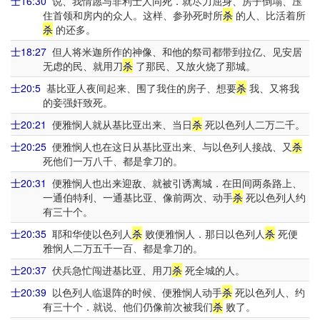
士16:30
说、我情愿与非利士人同死．就尽力屈身、房子倒塌、压
住首领和房内的众人。这样、参孙死时所
杀
的人、比活着所
杀
的还多。
士18:27
但人将米迦所作的神像、和他的祭司都带到拉亿、见安居
无虑的民、就用刀
杀
了那民、又放火烧了那城。
士20:5
基比亚人夜间起来、围了我住的房子、想要
杀
我、又将我
的妾强奸致死。
士20:21
便雅悯人就从基比亚出来、当日
杀
死以色列人二万二千。
士20:25
便雅悯人也在这日从基比亚出来、与以色列人接战、又
杀
死他们一万八千、都是拿刀的。
士20:31
便雅悯人也出来迎敌、就被引诱离城．在田间两条路上、
一通伯特利、一通基比亚、像前两次、动手
杀
死以色列人约
有三十个。
士20:35
耶和华使以色列人
杀
败便雅悯人．那日以色列人
杀
死便
雅悯人二万五千一百、都是拿刀的。
士20:37
伏兵急忙闯进基比亚、用刀
杀
死全城的人。
士20:39
以色列人临退阵的时候、便雅悯人动手
杀
死以色列人、约
有三十个．就说、他们仍像前次被我们
杀
败了。