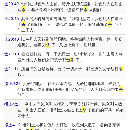
士20:42
他们在以色列人面前、转身往旷野逃跑、以色列人在后面
追
杀
．那从各城里出来的、也都夹攻
杀
灭他们。
士20:45
其余的人转身向旷野逃跑、往临门盘去．以色列人在道路
上
杀
了他们五千人、如拾取遗穗一样．追到基顿又
杀
了他
们二千人。
士20:48
以色列人又转到便雅悯地、将各城的人和牲畜、并一切所
遇见的、都用刀
杀
尽、又放火烧了一切城邑。
士21:10
会众就打发一万二千大勇士、吩咐他们说、你们去用刀将
基列雅比人连妇女带孩子都击
杀
了。
士21:11
所当行的就是这样、要将一切男子、和已嫁的女子尽行
杀
戮．
撒上2:25
人若得罪人、有士师审判他、人若得罪耶和华、谁能为
他祈求呢．然而他们还是不听父亲的话、因为耶和华想要
杀
他们。
撒上4:2
非利士人向以色列人摆阵．两军交战的时候、以色列人败
在非利士人面前、非利士人在战场上
杀
了他们的军兵、约有
四千人。
撒上4:10
非利士人和以色列人打仗．以色列人败了、各向各家奔