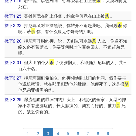
撒下1:19
歌中说、以色列阿、你尊荣者在山上被
杀
．大英雄何竟
死亡。
撒下1:25
英雄何竟在阵上仆倒．约拿单何竟在山上被
杀
。
撒下2:22
押尼珥又对亚撒黑说、你转开不追赶我吧、我何必
杀
你
呢．若
杀
你、有什么脸见你哥哥约押呢。
撒下2:26
押尼珥呼叫约押、说、刀剑岂可永远
杀
人么．你岂不知
终久必有苦楚么．你要等何时才叫百姓回去、不追赶弟兄
呢。
撒下2:31
但大卫的仆人
杀
了便雅悯人、和跟随押尼珥的人、共三
百六十名。
撒下3:27
押尼珥回到希伯仑、约押领他到城门的瓮洞、假作要与
他说机密话、就在那里刺透他的肚腹、他便死了．这是报
杀
他兄弟亚撒黑的仇。
撒下3:29
愿流他血的罪归到约押头上、和他父的全家．又愿约押
家不断有患漏症的、长大痲疯的、架拐而行的、被刀
杀
死
的、缺乏饮食的。
1
2
3
4
5
6
7
8
9