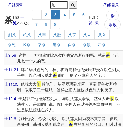
圣经索引
圣经目录
1
2
3
4
5
6
穑
杀
shā
一
PDF:
览
-
983
次
简
.
繁
7
8
9
杀败
刺杀
枪杀
杀害
杀戮
杀灭
杀人
杀入
杀死
凶杀
宰杀
追杀
自杀
杀败
击杀
士9:56
这样、 神报应亚比米勒向他父亲所行的恶、就是
杀
了弟
兄七十个人的恶。
士11:21
耶和华以色列的 神、将西宏和他的众民都交在以色列人
手中、以色列人就击
杀
他们、得了亚摩利人的全地、
士11:33
他就大大
杀
败他们、从亚罗珥到米匿、直到亚备勒基拉
明、攻取了二十座城．这样亚扪人就被以色列人制伏了。
士12:4
于是耶弗他招聚基列人、与以法莲人争战．基列人击
杀
以
法莲人、是因他们说、你们基列人在以法莲玛拿西中间、不
过是以法莲逃亡的人。
士12:6
就对他说、你说示播列．以法莲人因为咬不真字音、便说
西播列．基列人就将他拿住、
杀
在约但河的渡口。那时以法