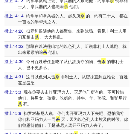
撒上14:13
约拿单就爬上去、拿兵器的人跟随他．约拿单
杀
倒非利
士人、拿兵器的人也随着
杀
他们。
撒上14:14
约拿单和拿兵器的人、起头所
杀
的、约有二十人、都在
一亩地的半犁沟之内。
撒上14:20
扫罗和跟随他的人都聚集、来到战场、看见非利士人用
刀互相击
杀
、大大惶乱。
撒上14:22
那藏在以法莲山地的以色列人、听说非利士人逃跑、就
出来紧紧的追
杀
他们。
撒上14:30
今日百姓若任意吃了从仇敌所夺的物、击
杀
的非利士
人、岂不更多么。
撒上14:31
这日以色列人击
杀
非利士人、从密抹直到亚雅仑．百姓
甚是疲乏．
撒上15:3
现在你要去击打亚玛力人、灭尽他们所有的、不可怜惜
他们、将男女、孩童、吃奶的、并牛、羊、骆驼、和驴尽行
杀
死。
撒上15:6
扫罗对基尼人说、你们离开亚玛力人下去吧、恐怕我将
你们和亚玛力人一同
杀
灭．因为以色列人出埃及的时候、你
们曾恩待他们．于是基尼人离开亚玛力人去了。