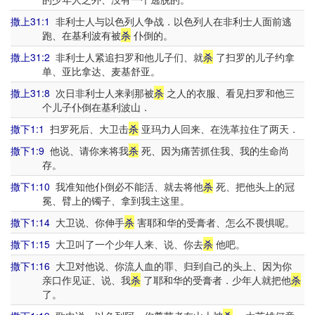
撒上31:1
非利士人与以色列人争战．以色列人在非利士人面前逃
跑、在基利波有被
杀
仆倒的。
撒上31:2
非利士人紧追扫罗和他儿子们、就
杀
了扫罗的儿子约拿
单、亚比拿达、麦基舒亚。
撒上31:8
次日非利士人来剥那被
杀
之人的衣服、看见扫罗和他三
个儿子仆倒在基利波山．
撒下1:1
扫罗死后、大卫击
杀
亚玛力人回来、在洗革拉住了两天．
撒下1:9
他说、请你来将我
杀
死、因为痛苦抓住我、我的生命尚
存。
撒下1:10
我准知他仆倒必不能活、就去将他
杀
死、把他头上的冠
冕、臂上的镯子、拿到我主这里。
撒下1:14
大卫说、你伸手
杀
害耶和华的受膏者、怎么不畏惧呢。
撒下1:15
大卫叫了一个少年人来、说、你去
杀
他吧。
撒下1:16
大卫对他说、你流人血的罪、归到自己的头上、因为你
亲口作见证、说、我
杀
了耶和华的受膏者．少年人就把他
杀
了。