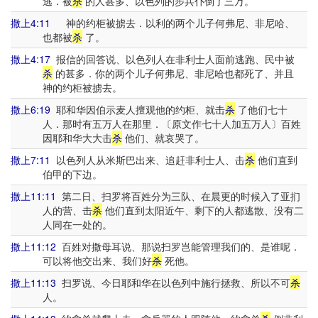
逃．被
杀
的人甚多、以色列的步兵仆倒了三万。
撒上4:11
神的约柜被掳去．以利的两个儿子何弗尼、非尼哈、
也都被
杀
了。
撒上4:17
报信的回答说、以色列人在非利士人面前逃跑、民中被
杀
的甚多．你的两个儿子何弗尼、非尼哈也都死了、并且
神的约柜被掳去。
撒上6:19
耶和华因伯示麦人擅观他的约柜、就击
杀
了他们七十
人．那时有五万人在那里．〔原文作七十人加五万人〕百姓
因耶和华大大击
杀
他们、就哀哭了。
撒上7:11
以色列人从米斯巴出来、追赶非利士人、击
杀
他们直到
伯甲的下边。
撒上11:11
第二日、扫罗将百姓分为三队、在晨更的时候入了亚扪
人的营、击
杀
他们直到太阳近午、剩下的人都逃散、没有二
人同在一处的。
撒上11:12
百姓对撒母耳说、那说扫罗岂能管理我们的、是谁呢．
可以将他交出来、我们好
杀
死他。
撒上11:13
扫罗说、今日耶和华在以色列中施行拯救、所以不可
杀
人。