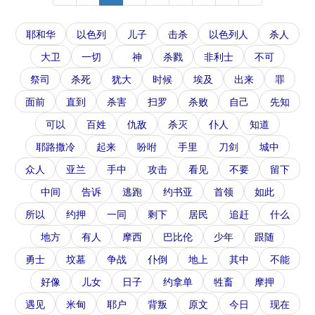
耶和华
以色列
儿子
击杀
以色列人
杀人
大卫
一切
神
杀戮
非利士
不可
祭司
杀死
犹大
时候
埃及
出来
罪
面前
直到
杀害
扫罗
杀败
自己
先知
可以
百姓
仇敌
杀灭
仆人
知道
耶路撒冷
起来
吩咐
手里
刀剑
城中
众人
亚兰
手中
攻击
看见
不要
留下
中间
告诉
逃跑
约书亚
首领
如此
所以
约押
一同
剩下
居民
追赶
什么
地方
有人
摩西
巴比伦
少年
跟随
勇士
坟墓
争战
仆倒
地上
其中
不能
好像
儿女
日子
约拿单
牲畜
摩押
遇见
米甸
耶户
背叛
原文
今日
现在