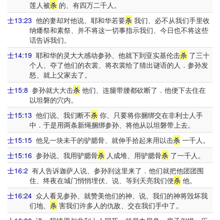
莲人被
杀
的、有四万二千人。
士13:23
他的妻却对他说、耶和华若要
杀
我们、必不从我们手里收
纳燔祭和素祭、并不将这一切事指示我们、今日也不将这些
话告诉我们。
士14:19
耶和华的灵大大感动参孙、他就下到亚实基伦击
杀
了三十
个人、夺了他们的衣裳、将衣裳给了猜出谜语的人．参孙发
怒、就上父家去了。
士15:8
参孙就大大击
杀
他们、连腿带腰都砍断了．他便下去住在
以坦磐的穴内。
士15:13
他们说、我们断不
杀
你、只要将你捆绑交在非利士人手
中．于是用两条新绳捆绑参孙、将他从以坦磐带上去。
士15:15
他见一块未干的驴腮骨、就伸手拾起来用以击
杀
一千人。
士15:16
参孙说、我用驴腮骨
杀
人成堆、用驴腮骨
杀
了一千人。
士16:2
有人告诉迦萨人说、参孙到这里来了．他们就把他团团围
住、终夜在城门悄悄埋伏、说、等到天亮我们便
杀
他。
士16:24
众人看见参孙、就赞美他们的神、说、我们的神将毁坏我
们地、
杀
害我们许多人的仇敌、交在我们手中了。