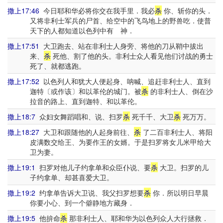
撒上17:46
今日耶和华必将你交在我手里．我必
杀
你、斩你的头．
又将非利士军兵的尸首、给空中的飞鸟地上的野兽吃．使普
天下的人都知道以色列中有 神．
撒上17:51
大卫跑去、站在非利士人身旁、将他的刀从鞘中拔出
来、
杀
死他、割了他的头。非利士众人看见他们讨战的勇士
死了、就都逃跑。
撒上17:52
以色列人和犹大人便起身、呐喊、追赶非利士人、直到
迦特〔或作该〕和以革伦的城门。被
杀
的非利士人、倒在沙
拉音的路上、直到迦特、和以革伦。
撒上18:7
众妇女舞蹈唱和、说、扫罗
杀
死千千、大卫
杀
死万万。
撒上18:27
大卫和跟随他的人起身前往、
杀
了二百非利士人、将阳
皮满数交给王、为要作王的女婿。于是扫罗将女儿米甲给大
卫为妻。
撒上19:1
扫罗对他儿子约拿单和众臣仆说、要
杀
大卫。扫罗的儿
子约拿单、却甚喜爱大卫。
撒上19:2
约拿单告诉大卫说、我父扫罗想要
杀
你．所以明日早晨
你要小心、到一个僻静地方藏身．
撒上19:5
他拚命
杀
那非利士人、耶和华为以色列众人大行拯救．