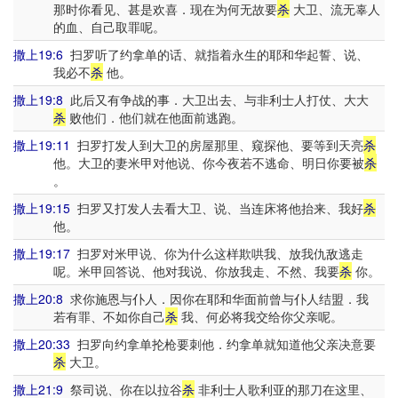
那时你看见、甚是欢喜．现在为何无故要
杀
大卫、流无辜人
的血、自己取罪呢。
撒上19:6
扫罗听了约拿单的话、就指着永生的耶和华起誓、说、
我必不
杀
他。
撒上19:8
此后又有争战的事．大卫出去、与非利士人打仗、大大
杀
败他们．他们就在他面前逃跑。
撒上19:11
扫罗打发人到大卫的房屋那里、窥探他、要等到天亮
杀
他。大卫的妻米甲对他说、你今夜若不逃命、明日你要被
杀
。
撒上19:15
扫罗又打发人去看大卫、说、当连床将他抬来、我好
杀
他。
撒上19:17
扫罗对米甲说、你为什么这样欺哄我、放我仇敌逃走
呢。米甲回答说、他对我说、你放我走、不然、我要
杀
你。
撒上20:8
求你施恩与仆人．因你在耶和华面前曾与仆人结盟．我
若有罪、不如你自己
杀
我、何必将我交给你父亲呢。
撒上20:33
扫罗向约拿单抡枪要刺他．约拿单就知道他父亲决意要
杀
大卫。
撒上21:9
祭司说、你在以拉谷
杀
非利士人歌利亚的那刀在这里、