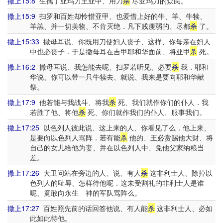
撒上15:8
生擒了亚玛力王亚甲、用刀
杀
尽亚玛力的众民。
撒上15:9
扫罗和百姓却怜惜亚甲、也爱惜上好的牛、羊、牛犊、
羊羔、并一切美物、不肯灭绝．凡下贱瘦弱的、尽都
杀
了。
撒上15:33
撒母耳说、你既用刀使妇人丧子、这样、你母亲在妇人
中也必丧子．于是撒母耳在吉甲耶和华面前、将亚甲
杀
死。
撒上16:2
撒母耳说、我怎能去呢、扫罗若听见、必要
杀
我．耶和
华说、你可以带一只牛犊去、就说、我来是要向耶和华献
祭。
撒上17:9
他若能与我战斗、将我
杀
死、我们就作你们的仆人．我
若胜了他、将他
杀
死、你们就作我们的仆人、服事我们。
撒上17:25
以色列人彼此说、这上来的人、你看见了么．他上来、
是要向以色列人骂阵．若有能
杀
他的、王必赏赐他大财、将
自己的女儿给他为妻、并在以色列人中、免他父家纳粮当
差。
撒上17:26
大卫问站在旁边的人、说、有人
杀
这非利士人、除掉以
色列人的耻辱、怎样待他呢．这未受割礼的非利士人是谁
呢、竟敢向永生 神的军队骂阵么。
撒上17:27
百姓照先前的话回答他说、有人能
杀
这非利士人、必如
此如此待他。