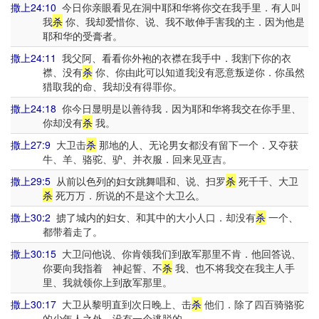
撒上24:10
今日你亲眼看见在洞中耶和华将你交在我手里．有人叫
我
杀
你、我却爱惜你、说、我不敢伸手害我的主．因为他是
耶和华的受膏者。
撒上24:11
我父阿、看看你外袍的衣襟在我手中．我割下你的衣
襟、没有
杀
你、你由此可以知道我没有恶意叛逆你．你虽然
猎取我的命、我却没有得罪你。
撒上24:18
你今日显明是以善待我．因为耶和华将我交在你手里、
你却没有
杀
我。
撒上27:9
大卫击
杀
那地的人、无论男女都没有留下一个．又夺获
牛、羊、骆驼、驴、并衣服．回来见亚吉。
撒上29:5
从前以色列的妇女跳舞唱和、说、扫罗
杀
死千千、大卫
杀
死万万．所说的不是这个大卫么。
撒上30:2
掳了城内的妇女、和其中的大小人口．却没有
杀
一个、
都带着走了。
撒上30:15
大卫问他说、你肯领我们到敌军那里不肯．他回答说、
你要向我指着 神起誓、不
杀
我、也不将我交在我主人手
里、我就领你上到敌军那里。
撒上30:17
大卫从黎明直到次日晚上、击
杀
他们．除了四百骑骆驼
的少年人之外、没有一个逃脱的。