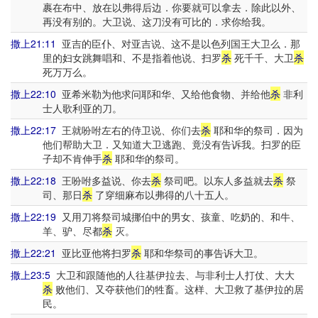
裹在布中、放在以弗得后边．你要就可以拿去．除此以外、
再没有别的。大卫说、这刀没有可比的．求你给我。
撒上21:11
亚吉的臣仆、对亚吉说、这不是以色列国王大卫么．那
里的妇女跳舞唱和、不是指着他说、扫罗
杀
死千千、大卫
杀
死万万么。
撒上22:10
亚希米勒为他求问耶和华、又给他食物、并给他
杀
非利
士人歌利亚的刀。
撒上22:17
王就吩咐左右的侍卫说、你们去
杀
耶和华的祭司．因为
他们帮助大卫．又知道大卫逃跑、竟没有告诉我。扫罗的臣
子却不肯伸手
杀
耶和华的祭司。
撒上22:18
王吩咐多益说、你去
杀
祭司吧。以东人多益就去
杀
祭
司、那日
杀
了穿细麻布以弗得的八十五人。
撒上22:19
又用刀将祭司城挪伯中的男女、孩童、吃奶的、和牛、
羊、驴、尽都
杀
灭。
撒上22:21
亚比亚他将扫罗
杀
耶和华祭司的事告诉大卫。
撒上23:5
大卫和跟随他的人往基伊拉去、与非利士人打仗、大大
杀
败他们、又夺获他们的牲畜。这样、大卫救了基伊拉的居
民。