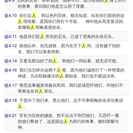
徒4:9
治民的官府、和长老阿、倘若今日、因为在残疾
人
身上所行
的善事、查问我们他是怎么得了痊癒．
徒4:10
你们众
人
、和以色列百姓、都当知道、站在你们面前的这
人
得痊癒、是因你们所钉十字架、 神叫他从死里复活的、
拿撒勒
人
耶稣基督的名。
徒4:11
他是你们匠
人
所弃的石头、已成了房角的头块石头。
徒4:12
除他以外、别无拯救．因为在天下
人
间、没有赐下别的
名、我们可以靠着得救。
徒4:14
又看见那治好了的
人
、和他们一同站着、就无话可驳。
徒4:16
我们当怎样办这两个
人
呢、因为他们诚然行了一件明显的
神迹、凡住耶路撒冷的
人
都知道、我们也不能说没有。
徒4:17
惟恐这事越发传扬在民间、我们必须恐吓他们、叫他们不
再奉这名对
人
讲论。
徒4:18
于是叫了他们来、禁止他们、总不可奉耶稣的名讲论教训
人
。
徒4:21
官长为百姓的缘故、想不出法子刑罚他们、又恐吓一番、
把他们释放了．这是因众
人
为所行的奇事、都归荣耀与
神。