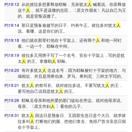
约19:12
从此彼拉多想要释放耶稣．无奈犹太
人
喊着说、你若释放
这个
人
、就不是该撒的忠臣．〔原文作朋友〕凡以自己为王
的、就是背叛该撒了。
约19:14
那日是预备逾越节的日子、约有午正。彼拉多对犹太
人
说、看哪、这是你们的王。
约19:18
他们就在那里钉他在十字架上、还有两个
人
和他一同钉
着、一边一个、耶稣在中间。
约19:19
彼拉多又用牌子写了一个名号、安在十字架上．写的是犹
太
人
的王、拿撒勒
人
耶稣。
约19:20
有许多犹太
人
念这名号．因为耶稣被钉十字架的地方、与
城相近、并且是用希伯来、罗马、希利尼、三样文字写的。
约19:21
犹太
人
的祭司长、就对彼拉多说、不要写犹太
人
的王．
要写他自己说我是犹太
人
的王。
约19:26
耶稣见母亲和他所爱的那门徒站在旁边、就对他母亲说、
母亲、〔原文作妇
人
〕看你的儿子。
约19:31
犹太
人
因这日是预备日、又因那安息日是个大日、就求彼
拉多叫
人
打断他们的腿、把他们拿去、免得尸首当安息日留
在十字架上。