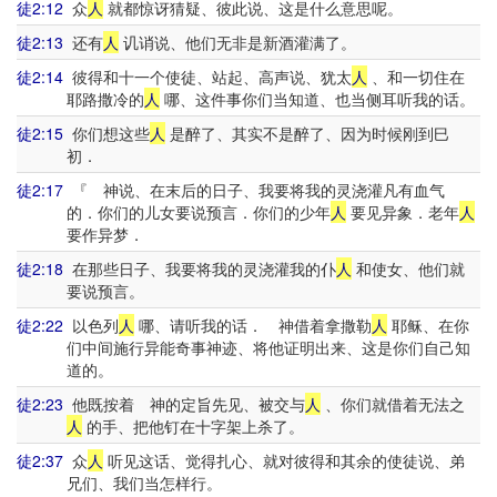
徒2:12
众
人
就都惊讶猜疑、彼此说、这是什么意思呢。
徒2:13
还有
人
讥诮说、他们无非是新酒灌满了。
徒2:14
彼得和十一个使徒、站起、高声说、犹太
人
、和一切住在
耶路撒冷的
人
哪、这件事你们当知道、也当侧耳听我的话。
徒2:15
你们想这些
人
是醉了、其实不是醉了、因为时候刚到巳
初．
徒2:17
『 神说、在末后的日子、我要将我的灵浇灌凡有血气
的．你们的儿女要说预言．你们的少年
人
要见异象．老年
人
要作异梦．
徒2:18
在那些日子、我要将我的灵浇灌我的仆
人
和使女、他们就
要说预言。
徒2:22
以色列
人
哪、请听我的话． 神借着拿撒勒
人
耶稣、在你
们中间施行异能奇事神迹、将他证明出来、这是你们自己知
道的。
徒2:23
他既按着 神的定旨先见、被交与
人
、你们就借着无法之
人
的手、把他钉在十字架上杀了。
徒2:37
众
人
听见这话、觉得扎心、就对彼得和其余的使徒说、弟
兄们、我们当怎样行。