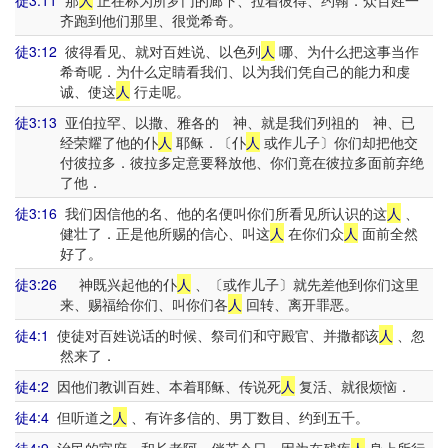
徒3:11
那
人
正在称为所罗门的廊下、拉着彼得、约翰．众百姓一
齐跑到他们那里、很觉希奇。
徒3:12
彼得看见、就对百姓说、以色列
人
哪、为什么把这事当作
希奇呢．为什么定睛看我们、以为我们凭自己的能力和虔
诚、使这
人
行走呢。
徒3:13
亚伯拉罕、以撒、雅各的 神、就是我们列祖的 神、已
经荣耀了他的仆
人
耶稣．〔仆
人
或作儿子〕你们却把他交
付彼拉多．彼拉多定意要释放他、你们竟在彼拉多面前弃绝
了他．
徒3:16
我们因信他的名、他的名便叫你们所看见所认识的这
人
、
健壮了．正是他所赐的信心、叫这
人
在你们众
人
面前全然
好了。
徒3:26
神既兴起他的仆
人
、〔或作儿子〕就先差他到你们这里
来、赐福给你们、叫你们各
人
回转、离开罪恶。
徒4:1
使徒对百姓说话的时候、祭司们和守殿官、并撒都该
人
、忽
然来了．
徒4:2
因他们教训百姓、本着耶稣、传说死
人
复活、就很烦恼．
徒4:4
但听道之
人
、有许多信的、男丁数目、约到五千。