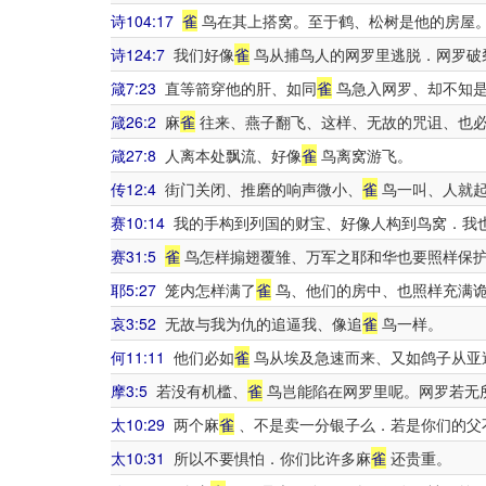
诗104:17
雀
鸟在其上搭窝。至于鹤、松树是他的房屋
诗124:7
我们好像
雀
鸟从捕鸟人的网罗里逃脱．网罗破
箴7:23
直等箭穿他的肝、如同
雀
鸟急入网罗、却不知
箴26:2
麻
雀
往来、燕子翻飞、这样、无故的咒诅、也
箴27:8
人离本处飘流、好像
雀
鸟离窝游飞。
传12:4
街门关闭、推磨的响声微小、
雀
鸟一叫、人就起
赛10:14
我的手构到列国的财宝、好像人构到鸟窝．我
赛31:5
雀
鸟怎样搧翅覆雏、万军之耶和华也要照样保
耶5:27
笼内怎样满了
雀
鸟、他们的房中、也照样充满诡
哀3:52
无故与我为仇的追逼我、像追
雀
鸟一样。
何11:11
他们必如
雀
鸟从埃及急速而来、又如鸽子从亚
摩3:5
若没有机槛、
雀
鸟岂能陷在网罗里呢。网罗若无
太10:29
两个麻
雀
、不是卖一分银子么．若是你们的父
太10:31
所以不要惧怕．你们比许多麻
雀
还贵重。