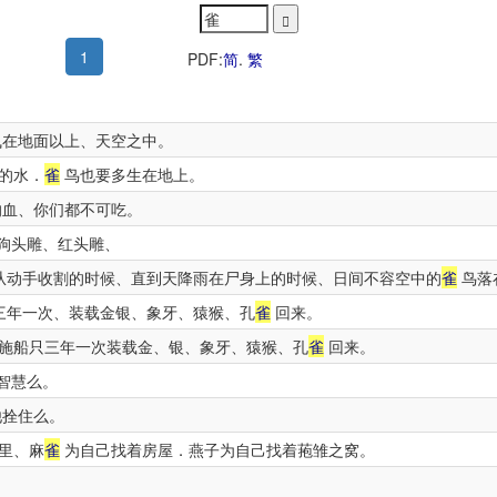
1
PDF:
简
.
繁
在地面以上、天空之中。
的水．
雀
鸟也要多生在地上。
血、你们都不可吃。
狗头雕、红头雕、
从动手收割的时候、直到天降雨在尸身上的时候、日间不容空中的
雀
鸟落
三年一次、装载金银、象牙、猿猴、孔
雀
回来。
施船只三年一次装载金、银、象牙、猿猴、孔
雀
回来。
智慧么。
他拴住么。
里、麻
雀
为自己找着房屋．燕子为自己找着菢雏之窝。