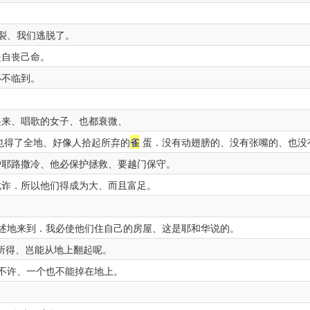
。
裂、我们逃脱了。
是自丧己命。
必不临到。
来、唱歌的女子、也都衰微、
也得了全地、好像人拾起所弃的
雀
蛋．没有动翅膀的、没有张嘴的、也没
护耶路撒冷、他必保护拯救、要越门保守。
诈．所以他们得成为大、而且富足。
述地来到．我必使他们住自己的房屋、这是耶和华说的。
所得、岂能从地上翻起呢。
不许、一个也不能掉在地上。