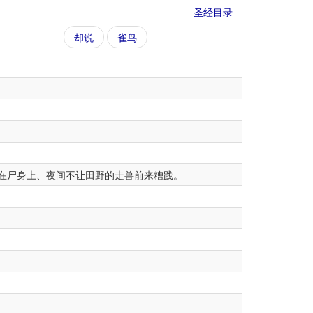
圣经目录
却说
雀鸟
在尸身上、夜间不让田野的走兽前来糟践。