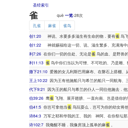
圣经索引
雀
què
一览
-
28
次
孔雀
麻雀
雀鸟
创1:20
神说、水要多多滋生有生命的物．要有
雀
鸟飞
创1:22
神就赐福给这一切、说、滋生繁多、充满海中
利7:26
在你们一切的住处、无论是
雀
鸟的血、是野兽的
利11:13
雀
鸟中你们当以为可憎、不可吃的、乃是雕、
撒下21:10
爱雅的女儿利斯巴用麻布、在磐石上搭棚、
王上10:22
因为王有他施船只与希兰的船只一同航海、
代下9:21
因为王的船只与希兰的仆人一同往他施去．他
伯39:26
鹰
雀
飞翔、展开翅膀、一直向南、岂是借你的
伯41:5
你岂可拿他当
雀
鸟玩耍么．岂可为你的幼女将
诗84:3
万军之耶和华我的王、我的 神阿、在你祭坛那
诗102:7
我儆醒不睡．我像房顶上孤单的麻
雀
。