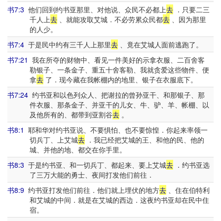
书7:3
他们回到约书亚那里、对他说、众民不必都上
去
．只要二三
千人上
去
、就能攻取艾城．不必劳累众民都
去
、因为那里
的人少。
书7:4
于是民中约有三千人上那里
去
、竟在艾城人面前逃跑了。
书7:21
我在所夺的财物中、看见一件美好的示拿衣服、二百舍客
勒银子、一条金子、重五十舍客勒、我就贪爱这些物件、便
拿
去
了．现今藏在我帐棚内的地里、银子在衣服底下。
书7:24
约书亚和以色列众人、把谢拉的曾孙亚干、和那银子、那
件衣服、那条金子、并亚干的儿女、牛、驴、羊、帐棚、以
及他所有的、都带到亚割谷
去
。
书8:1
耶和华对约书亚说、不要惧怕、也不要惊惶．你起来率领一
切兵丁、上艾城
去
．我已经把艾城的王、和他的民、他的
城、并他的地、都交在你手里。
书8:3
于是约书亚、和一切兵丁、都起来、要上艾城
去
．约书亚选
了三万大能的勇士、夜间打发他们前往．
书8:9
约书亚打发他们前往．他们就上埋伏的地方
去
、住在伯特利
和艾城的中间．就是在艾城的西边．这夜约书亚却在民中住
宿。