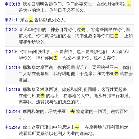
申30:18
我今日明明告诉你们、你们必要灭亡、在你过约但河进
去
得为业的地上、你的日子必不长久。
申31:1
摩西
去
告诉以色列众人、
申31:3
耶和华你们的 神必引导你们过
去
、将这些国民在你们面
前灭绝、你们就得他们的地．约书亚必引导你们过
去
、正如
耶和华所说的。
申31:6
你们当刚强壮胆、不要害怕、也不要畏惧他们、因为耶和
华你的 神和你同
去
、他必不撇下你、也不丢弃你。
申31:14
耶和华对摩西说、你的死期临近了、要召约书亚来、你们
二人站在会幕里、我好嘱咐他．于是摩西和约书亚
去
站在会
幕里。
申31:16
耶和华又对摩西说、你必和你列祖同睡．这百姓要起来、
在他们所要
去
的地上、在那地的人中、随从外邦神行邪淫、
离弃我、违背我与他们所立的约。
申32:44
摩西和嫩的儿子约书亚、
去
将这歌的一切话、说给百姓
听。
申32:49
你上这亚巴琳山中的尼波山
去
、在摩押地与耶利哥相对、
观看我所要赐给以色列人为业的迦南地。