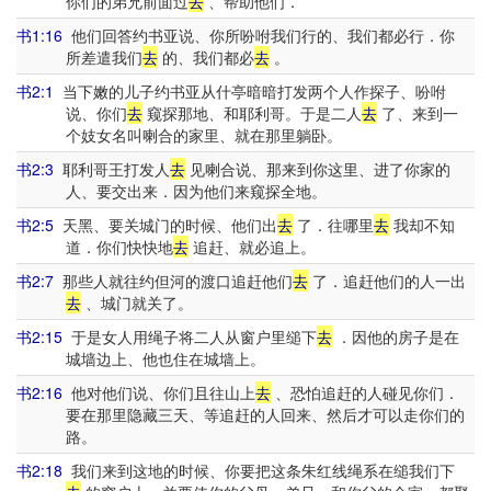
你们的弟兄前面过
去
、帮助他们．
书1:16
他们回答约书亚说、你所吩咐我们行的、我们都必行．你
所差遣我们
去
的、我们都必
去
。
书2:1
当下嫩的儿子约书亚从什亭暗暗打发两个人作探子、吩咐
说、你们
去
窥探那地、和耶利哥。于是二人
去
了、来到一
个妓女名叫喇合的家里、就在那里躺卧。
书2:3
耶利哥王打发人
去
见喇合说、那来到你这里、进了你家的
人、要交出来．因为他们来窥探全地。
书2:5
天黑、要关城门的时候、他们出
去
了．往哪里
去
我却不知
道．你们快快地
去
追赶、就必追上。
书2:7
那些人就往约但河的渡口追赶他们
去
了．追赶他们的人一出
去
、城门就关了。
书2:15
于是女人用绳子将二人从窗户里缒下
去
．因他的房子是在
城墙边上、他也住在城墙上。
书2:16
他对他们说、你们且往山上
去
、恐怕追赶的人碰见你们．
要在那里隐藏三天、等追赶的人回来、然后才可以走你们的
路。
书2:18
我们来到这地的时候、你要把这条朱红线绳系在缒我们下