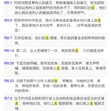
书5:1
约但河西亚摩利人的诸王、和靠海迦南人的诸王、听见耶和
华在以色列人前面使约但河的水干了、等到我们过
去
、他们
的心因以色列人的缘故就消化了、不再有胆气。
书5:9
耶和华对约书亚说、我今日将埃及的羞辱从你们身上滚
去
了。因此那地方名叫吉甲、直到今日。〔吉甲就是滚的意
思〕
书6:7
又对百姓说、你们前
去
绕城．带兵器的要走在耶和华的约柜
前。
书6:14
第二日、众人把城绕了一次、就回营里
去
．六日都是这样
行。
书6:20
于是百姓呼喊、祭司也吹角．百姓听见角声、便大声呼
喊、城墙就塌陷、百姓便上
去
进城、各人往前直上、将城夺
取。
书6:23
当探子的两个少年人就进
去
、将喇合、与他的父母、弟
兄、和他所有的、并他一切的亲眷、都带出来、安置在以色
列的营外。
书7:2
当下约书亚从耶利哥打发人往伯特利东边靠近伯亚文的艾城
去
、吩咐他们说、你们上
去
窥探那地．他们就上
去
窥探艾
城。