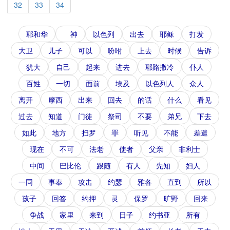
32
33
34
耶和华
神
以色列
出去
耶稣
打发
大卫
儿子
可以
吩咐
上去
时候
告诉
犹大
自己
起来
进去
耶路撒冷
仆人
百姓
一切
面前
埃及
以色列人
众人
离开
摩西
出来
回去
的话
什么
看见
过去
知道
门徒
祭司
不要
弟兄
下去
如此
地方
扫罗
罪
听见
不能
差遣
现在
不可
法老
使者
父亲
非利士
中间
巴比伦
跟随
有人
先知
妇人
一同
事奉
攻击
约瑟
雅各
直到
所以
孩子
回答
约押
灵
保罗
旷野
回来
争战
家里
来到
日子
约书亚
所有