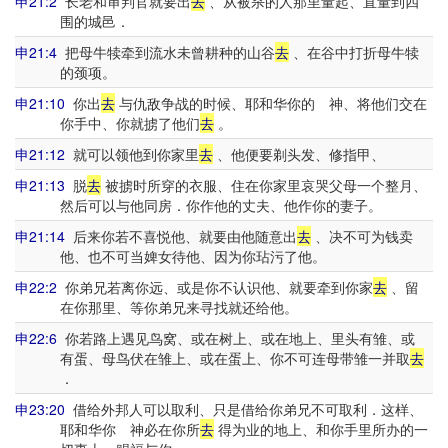
申21:2
长老和审判官就要出
去
、从被杀的人那里量起、直量到四
围的城邑．
申21:4
把母牛犊牵到流水未曾耕种的山谷
去
、在谷中打折母牛犊
的颈项。
申21:10
你出
去
与仇敌争战的时候、耶和华你的 神、将他们交在
你手中、你就掳了他们
去
。
申21:12
就可以领他到你家里
去
、他便要剃头发、修指甲、
申21:13
脱
去
被掳时所穿的衣服、住在你家里哀哭父母一个整月、
然后可以与他同房．你作他的丈夫、他作你的妻子。
申21:14
后来你若不喜悦他、就要由他随意出
去
、决不可为钱卖
他、也不可当婢女待他、因为你玷污了他。
申22:2
你弟兄若离你远、或是你不认识他、就要牵到你家
去
、留
在你那里、等你弟兄来寻找就还给他。
申22:6
你若路上遇见鸟窝、或在树上、或在地上、里头有雏、或
有蛋、母鸟伏在雏上、或在蛋上、你不可连母带雏一并取
去
．
申23:20
借给外邦人可以取利、只是借给你弟兄不可取利．这样、
耶和华你 神必在你所
去
得为业的地上、和你手里所办的一