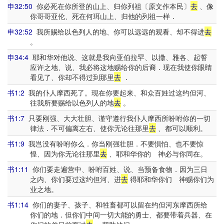
申32:50
你必死在你所登的山上、归你列祖〔原文作本民〕
去
、像
你哥哥亚伦、死在何珥山上、归他的列祖一样．
申32:52
我所赐给以色列人的地、你可以远远的观看、却不得进
去
。
申34:4
耶和华对他说、这就是我向亚伯拉罕、以撒、雅各、起誓
应许之地、说、我必将这地赐给你的后裔．现在我使你眼睛
看见了、你却不得过到那里
去
．
书1:2
我的仆人摩西死了。现在你要起来、和众百姓过这约但河、
往我所要赐给以色列人的地
去
。
书1:7
只要刚强、大大壮胆、谨守遵行我仆人摩西所吩咐你的一切
律法．不可偏离左右、使你无论往那里
去
、都可以顺利。
书1:9
我岂没有吩咐你么．你当刚强壮胆．不要惧怕、也不要惊
惶、因为你无论往那里
去
、耶和华你的 神必与你同在。
书1:11
你们要走遍营中、吩咐百姓、说、当预备食物．因为三日
之内、你们要过这约但河、进
去
得耶和华你们 神赐你们为
业之地。
书1:14
你们的妻子、孩子、和牲畜都可以留在约但河东摩西所给
你们的地．但你们中间一切大能的勇士、都要带着兵器、在