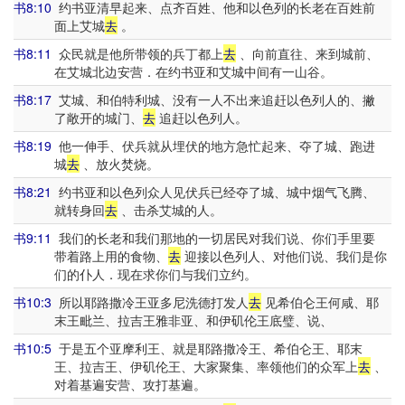
书8:10
约书亚清早起来、点齐百姓、他和以色列的长老在百姓前
面上艾城
去
。
书8:11
众民就是他所带领的兵丁都上
去
、向前直往、来到城前、
在艾城北边安营．在约书亚和艾城中间有一山谷。
书8:17
艾城、和伯特利城、没有一人不出来追赶以色列人的、撇
了敞开的城门、
去
追赶以色列人。
书8:19
他一伸手、伏兵就从埋伏的地方急忙起来、夺了城、跑进
城
去
、放火焚烧。
书8:21
约书亚和以色列众人见伏兵已经夺了城、城中烟气飞腾、
就转身回
去
、击杀艾城的人。
书9:11
我们的长老和我们那地的一切居民对我们说、你们手里要
带着路上用的食物、
去
迎接以色列人、对他们说、我们是你
们的仆人．现在求你们与我们立约。
书10:3
所以耶路撒冷王亚多尼洗德打发人
去
见希伯仑王何咸、耶
末王毗兰、拉吉王雅非亚、和伊矶伦王底璧、说、
书10:5
于是五个亚摩利王、就是耶路撒冷王、希伯仑王、耶末
王、拉吉王、伊矶伦王、大家聚集、率领他们的众军上
去
、
对着基遍安营、攻打基遍。