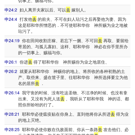
切事上、赐福与你。
申24:2
妇人离开夫家以后、可以
去
嫁别人。
申24:4
打发他
去
的前夫、不可在妇人玷污之后再娶他为妻、因为
这是耶和华所憎恶的．不可使耶和华你 神所赐为业之地被
玷污了。
申24:19
你在田间收割庄稼、若忘下一捆、不可回
去
再取、要留给
寄居的、与孤儿寡妇、这样、耶和华你 神必在你手里所办
的一切事上、赐福与你。
申26:1
你进
去
得了耶和华你 神所赐你为业之地居住、
申26:2
就要从耶和华你 神赐你的地上、将所收的各种初熟的土
产、取些来、盛在筐子里、往耶和华你 神所选择要立为他
名的居所
去
．
申26:14
我守丧的时候、没有吃这圣物、不洁净的时候、也没有拿
出来、又没有为死人送
去
、我听从了耶和华我 神的话、都
照你所吩咐的行了。
申28:21
耶和华必使瘟疫贴在你身上、直到他将你从所进
去
得为业
的地上灭绝。
申28:25
耶和华必使你败在仇敌面前、你从一条路
去
攻击他们、必