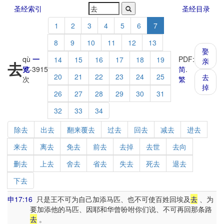
圣经索引
圣经目录
1
2
3
4
5
6
7
8
9
10
11
12
13
娶
qù
一
PDF:
14
15
16
17
18
19
亲
去
览
-
3915
简
.
20
21
22
23
24
25
去
次
繁
掉
26
27
28
29
30
31
32
33
34
除去
出去
翻来覆去
过去
回去
减去
进去
来去
离去
免去
前去
去掉
去世
去向
删去
上去
舍去
省去
失去
死去
退去
下去
申17:16
只是王不可为自己加添马匹、也不可使百姓回埃及
去
、为
要加添他的马匹、因耶和华曾吩咐你们说、不可再回那条路
去
。