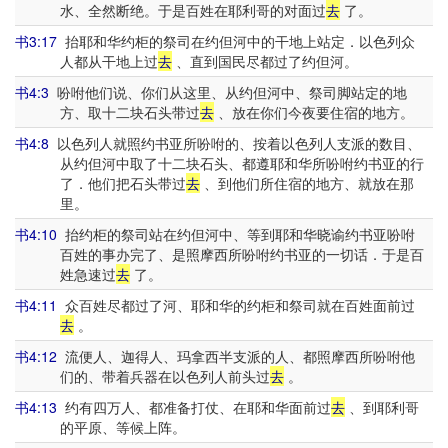
水、全然断绝。于是百姓在耶利哥的对面过
去
了。
书3:17
抬耶和华约柜的祭司在约但河中的干地上站定．以色列众
人都从干地上过
去
、直到国民尽都过了约但河。
书4:3
吩咐他们说、你们从这里、从约但河中、祭司脚站定的地
方、取十二块石头带过
去
、放在你们今夜要住宿的地方。
书4:8
以色列人就照约书亚所吩咐的、按着以色列人支派的数目、
从约但河中取了十二块石头、都遵耶和华所吩咐约书亚的行
了．他们把石头带过
去
、到他们所住宿的地方、就放在那
里。
书4:10
抬约柜的祭司站在约但河中、等到耶和华晓谕约书亚吩咐
百姓的事办完了、是照摩西所吩咐约书亚的一切话．于是百
姓急速过
去
了。
书4:11
众百姓尽都过了河、耶和华的约柜和祭司就在百姓面前过
去
。
书4:12
流便人、迦得人、玛拿西半支派的人、都照摩西所吩咐他
们的、带着兵器在以色列人前头过
去
。
书4:13
约有四万人、都准备打仗、在耶和华面前过
去
、到耶利哥
的平原、等候上阵。