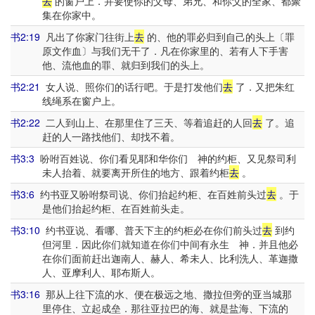
去
的窗户上．并要使你的父母、弟兄、和你父的全家、都聚
集在你家中。
书2:19
凡出了你家门往街上
去
的、他的罪必归到自己的头上〔罪
原文作血〕与我们无干了．凡在你家里的、若有人下手害
他、流他血的罪、就归到我们的头上。
书2:21
女人说、照你们的话行吧。于是打发他们
去
了．又把朱红
线绳系在窗户上。
书2:22
二人到山上、在那里住了三天、等着追赶的人回
去
了。追
赶的人一路找他们、却找不着。
书3:3
吩咐百姓说、你们看见耶和华你们 神的约柜、又见祭司利
未人抬着、就要离开所住的地方、跟着约柜
去
。
书3:6
约书亚又吩咐祭司说、你们抬起约柜、在百姓前头过
去
。于
是他们抬起约柜、在百姓前头走。
书3:10
约书亚说、看哪、普天下主的约柜必在你们前头过
去
到约
但河里．因此你们就知道在你们中间有永生 神．并且他必
在你们面前赶出迦南人、赫人、希未人、比利洗人、革迦撒
人、亚摩利人、耶布斯人。
书3:16
那从上往下流的水、便在极远之地、撒拉但旁的亚当城那
里停住、立起成垒．那往亚拉巴的海、就是盐海、下流的