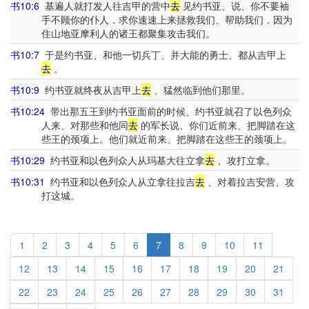
书10:6
基遍人就打发人往吉甲的营中
去
见约书亚、说、你不要袖
手不顾你的仆人．求你速速上来拯救我们、帮助我们．因为
住山地亚摩利人的诸王都聚集攻击我们。
书10:7
于是约书亚、和他一切兵丁、并大能的勇士、都从吉甲上
去
。
书10:9
约书亚就终夜从吉甲上
去
、猛然临到他们那里。
书10:24
带出那五王到约书亚面前的时候、约书亚就召了以色列众
人来、对那些和他同
去
的军长说、你们近前来、把脚踏在这
些王的颈项上。他们就近前来、把脚踏在这些王的颈项上。
书10:29
约书亚和以色列众人从玛基大往立拿
去
、攻打立拿。
书10:31
约书亚和以色列众人从立拿往拉吉
去
、对着拉吉安营、攻
打这城。
1
2
3
4
5
6
7
8
9
10
11
12
13
14
15
16
17
18
19
20
21
22
23
24
25
26
27
28
29
30
31