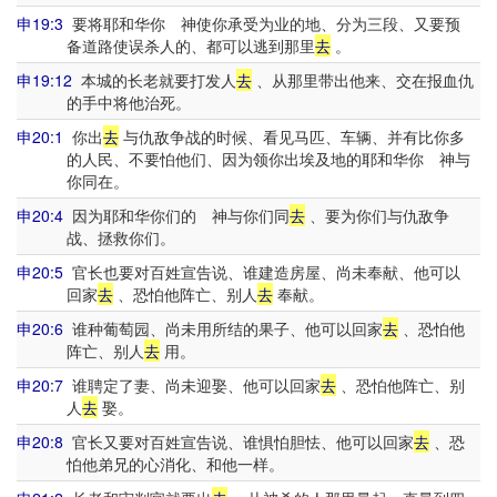
申19:3
要将耶和华你 神使你承受为业的地、分为三段、又要预
备道路使误杀人的、都可以逃到那里
去
。
申19:12
本城的长老就要打发人
去
、从那里带出他来、交在报血仇
的手中将他治死。
申20:1
你出
去
与仇敌争战的时候、看见马匹、车辆、并有比你多
的人民、不要怕他们、因为领你出埃及地的耶和华你 神与
你同在。
申20:4
因为耶和华你们的 神与你们同
去
、要为你们与仇敌争
战、拯救你们。
申20:5
官长也要对百姓宣告说、谁建造房屋、尚未奉献、他可以
回家
去
、恐怕他阵亡、别人
去
奉献。
申20:6
谁种葡萄园、尚未用所结的果子、他可以回家
去
、恐怕他
阵亡、别人
去
用。
申20:7
谁聘定了妻、尚未迎娶、他可以回家
去
、恐怕他阵亡、别
人
去
娶。
申20:8
官长又要对百姓宣告说、谁惧怕胆怯、他可以回家
去
、恐
怕他弟兄的心消化、和他一样。