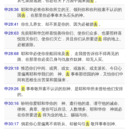
从七条路逃跑．你必在天下万国中抛来抛
去
。
申28:36
耶和华必将你和你所立的王、领到你和你列祖素不认识的
国
去
、在那里你必事奉木头石头的神。
申28:41
你生儿养女、却不算是你的、因为必被掳
去
。
申28:63
先前耶和华怎样喜悦善待你们、使你们众多、也要照样喜
悦毁灭你们、使你们灭亡．并且你们从所要进
去
得的地上、
必被拔除。
申28:68
耶和华必使你坐船回埃及
去
、走我曾告诉你不得再见的
路、在那里你必卖己身与仇敌作奴婢、却无人买。
申29:18
惟恐你们中间、或男、或女、或族长、或支派长、今日心
里偏离耶和华我们的 神、
去
事奉那些国的神．又怕你们中
间有恶根生出苦菜和茵蔯来．
申29:26
去
事奉敬拜素不认识的别神、是耶和华所未曾给他们安排
的。
申30:16
吩咐你爱耶和华你的 神、遵行他的道、谨守他的诫命、
律例、典章、使你可以存活、人数增多、耶和华你 神就必
在你所要进
去
得为业的地上、赐福与你。
申30:17
倘若你心里偏离不肯听从、却被勾引
去
敬拜事奉别神、