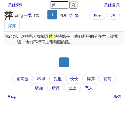
圣经索引
圣经目录
萍
1
píng
一览
-
1
次
PDF:
简
.
繁
瓶子
坡
浮萍
伯24:18
这些恶人犹如浮
萍
快快飘去．他们所得的分在世上被咒
诅．他们不得再走葡萄园的路。
1
葡萄园
不得
咒诅
快快
浮萍
葡萄
犹如
所得
世上
恶人
报错
Top