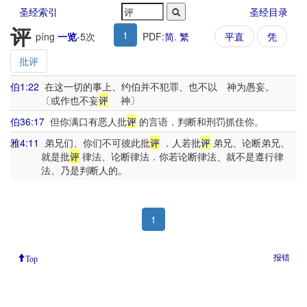
圣经索引
圣经目录
评
1
píng
一览
-
5
次
PDF:
简
.
繁
平直
凭
批评
伯1:22
在这一切的事上、约伯并不犯罪、也不以 神为愚妄。
〔或作也不妄
评
神〕
伯36:17
但你满口有恶人批
评
的言语．判断和刑罚抓住你。
雅4:11
弟兄们、你们不可彼此批
评
．人若批
评
弟兄、论断弟兄、
就是批
评
律法、论断律法．你若论断律法、就不是遵行律
法、乃是判断人的。
1
报错
Top