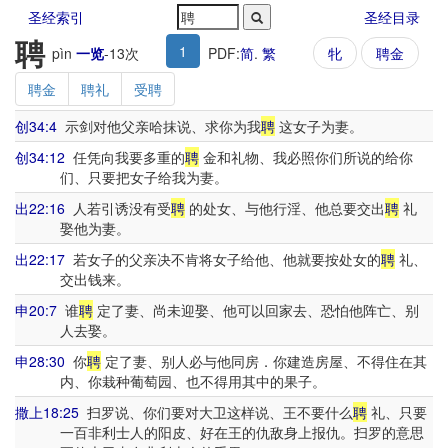
圣经索引
圣经目录
聘
1
pìn
一览
-
13
次
PDF:
简
.
繁
牝
聘金
聘金
聘礼
受聘
创34:4
示剑对他父亲哈抹说、求你为我
聘
这女子为妻。
创34:12
任凭向我要多重的
聘
金和礼物、我必照你们所说的给你
们、只要把女子给我为妻。
出22:16
人若引诱没有受
聘
的处女、与他行淫、他总要交出
聘
礼
娶他为妻。
出22:17
若女子的父亲决不肯将女子给他、他就要按处女的
聘
礼、
交出钱来。
申20:7
谁
聘
定了妻、尚未迎娶、他可以回家去、恐怕他阵亡、别
人去娶。
申28:30
你
聘
定了妻、别人必与他同房．你建造房屋、不得住在其
内、你栽种葡萄园、也不得用其中的果子。
撒上18:25
扫罗说、你们要对大卫这样说、王不要什么
聘
礼、只要
一百非利士人的阳皮、好在王的仇敌身上报仇。扫罗的意思