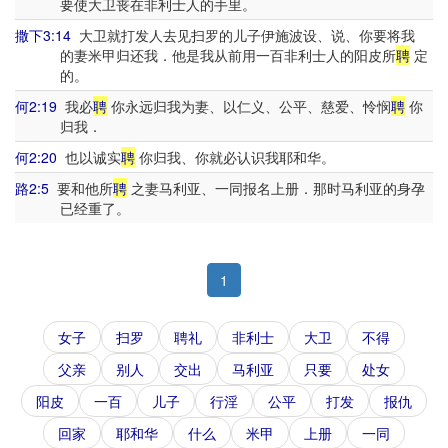
要使大卫丧在非利士人的手里。
撒下3:14
大卫就打发人去见扫罗的儿子伊施波设、说、你要将我
的妻米甲归还我．他是我从前用一百非利士人的阳皮所
聘
定
的。
何2:19
我必
聘
你永远归我为妻、以仁义、公平、慈爱、怜悯
聘
你
归我．
何2:20
也以诚实
聘
你归我、你就必认识我耶和华。
路2:5
要和他所
聘
之妻马利亚、一同报名上册．那时马利亚的身孕
已经重了。
1
女子
扫罗
聘礼
非利士
大卫
不得
父亲
别人
交出
马利亚
只要
处女
阳皮
一百
儿子
行淫
公平
打发
报仇
回家
耶和华
什么
米甲
上册
一同