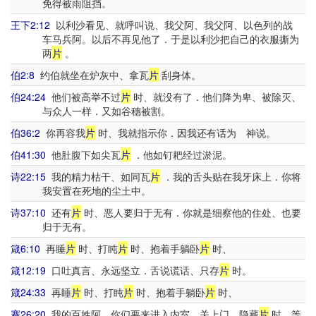
免得被雨阻挡。
王下2:12
以利沙看见、就呼叫说、我父阿、我父阿、以色列的战
车马兵阿。以后不再见他了．于是以利沙把自己的衣服撕为
两
片
。
伯2:8
约伯就坐在炉灰中、拿瓦
片
刮身体。
伯24:24
他们被高举不过
片
时、就没有了．他们降为卑、被除灭、
与众人一样．又如谷穗被割。
伯36:2
你再容我
片
时、我就指示你．因我还有话为 神说。
伯41:30
他肚腹下如尖瓦
片
．他如钉耙经过淤泥。
诗22:15
我的精力枯干、如同瓦
片
．我的舌头贴在我牙床上．你将
我安置在死地的尘土中。
诗37:10
还有
片
时、恶人要归于无有．你就是细察他的住处、也要
归于无有。
箴6:10
再睡
片
时、打盹
片
时、抱着手躺卧
片
时、
箴12:19
口吐真言、永远坚立．舌说谎话、只存
片
时。
箴24:33
再睡
片
时、打盹
片
时、抱着手躺卧
片
时、
赛26:20
我的百姓阿、你们要来进入内室、关上门、隐藏
片
时、等