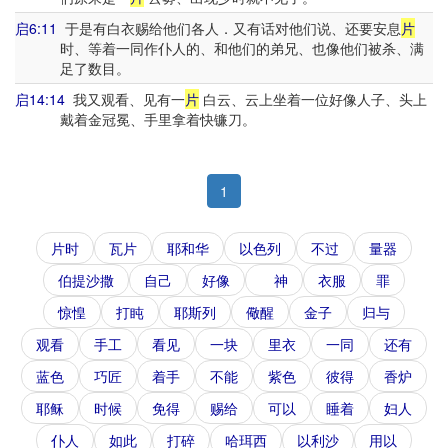
启6:11
于是有白衣赐给他们各人．又有话对他们说、还要安息
片
时、等着一同作仆人的、和他们的弟兄、也像他们被杀、满
足了数目。
启14:14
我又观看、见有一
片
白云、云上坐着一位好像人子、头上
戴着金冠冕、手里拿着快镰刀。
1
片时
瓦片
耶和华
以色列
不过
量器
伯提沙撒
自己
好像
神
衣服
罪
惊惶
打盹
耶斯列
儆醒
金子
归与
观看
手工
看见
一块
里衣
一同
还有
蓝色
巧匠
着手
不能
紫色
彼得
香炉
耶稣
时候
免得
赐给
可以
睡着
妇人
仆人
如此
打碎
哈珥西
以利沙
用以