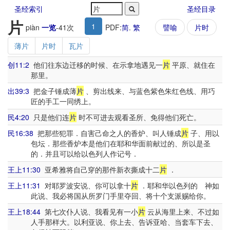
圣经索引
圣经目录
片
1
piàn
一览
-
41
次
PDF:
简
.
繁
譬喻
片时
薄片
片时
瓦片
创11:2
他们往东边迁移的时候、在示拿地遇见一
片
平原、就住在
那里。
出39:3
把金子锤成薄
片
、剪出线来、与蓝色紫色朱红色线、用巧
匠的手工一同绣上。
民4:20
只是他们连
片
时不可进去观看圣所、免得他们死亡。
民16:38
把那些犯罪．自害己命之人的香炉、叫人锤成
片
子、用以
包坛．那些香炉本是他们在耶和华面前献过的、所以是圣
的．并且可以给以色列人作记号．
王上11:30
亚希雅将自己穿的那件新衣撕成十二
片
．
王上11:31
对耶罗波安说、你可以拿十
片
．耶和华以色列的 神如
此说、我必将国从所罗门手里夺回、将十个支派赐给你。
王上18:44
第七次仆人说、我看见有一小
片
云从海里上来、不过如
人手那样大。以利亚说、你上去、告诉亚哈、当套车下去、