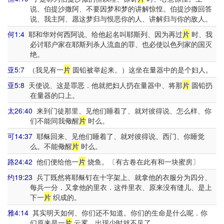
说、伯提沙撒阿、不要因梦和梦的讲解惊惶。伯提沙撒回答
说、我主阿、愿这梦归与恨恶你的人、讲解归与你的敌人。
何1:4
耶和华对何西阿说、给他起名叫耶斯列、因为再过
片
时、我
必讨耶户家在耶斯列杀人流血的罪、也必使以色列家的国灭
绝。
亚5:7
（我见有一
片
圆铅被举起来。）这坐在量器中的是个妇人。
亚5:8
天使说、这是罪恶．他就把妇人扔在量器中、将那
片
圆铅扔
在量器的口上。
太26:40
来到门徒那里、见他们睡着了、就对彼得说、怎么样、你
们不能同我儆醒
片
时么。
可14:37
耶稣回来、见他们睡着了、就对彼得说、西门、你睡觉
么。不能儆醒
片
时么。
路24:42
他们便给他一
片
烧鱼。〔有古卷在此有和一块蜜房〕
约19:23
兵丁既然将耶稣钉在十字架上、就拿他的衣服分为四分、
每兵一分．又拿他的里衣．这件里衣、原来没有缝儿、是上
下一
片
织成的。
雅4:14
其实明天如何、你们还不知道。你们的生命是什么呢．你
们原来是一
片
云雾、出现少时就不见了。