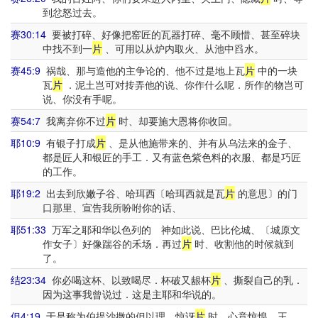
到忿怒过去。
赛30:14
要被打碎、好像把窑匠的瓦器打碎、毫不顾惜、甚至碎块
中找不到一
片
、可用以从炉内取火、从池中舀水。
赛45:9
祸哉、那与造他的主争论的、他不过是地上瓦
片
中的一块
瓦
片
．泥土岂可对抟弄他的说、你作什么呢．所作的物岂可
说、你没有手呢。
赛54:7
我离弃你不过
片
时、却要施大恩将你收回。
耶10:9
有银子打成
片
、是从他施带来的、并有从乌法来的金子、
都是匠人和银匠的手工．又有蓝色紫色料的衣服、都是巧匠
的工作。
耶19:2
出去到欣嫩子谷、哈珥西〔哈珥西就是瓦
片
的意思〕的门
口那里、宣告我所吩咐你的话、
耶51:33
万军之耶和华以色列的 神如此说、巴比伦城、〔城原文
作女子〕好像踹谷的禾场．再过
片
时、收割他的时候就到
了。
结23:34
你必喝这杯、以致喝尽．杯破又龈杯
片
、撕裂自己的乳．
因为这事我曾说过．这是主耶和华说的。
但4:19
于是称为伯提沙撒的但以理、惊讶
片
时、心意惊惶。王