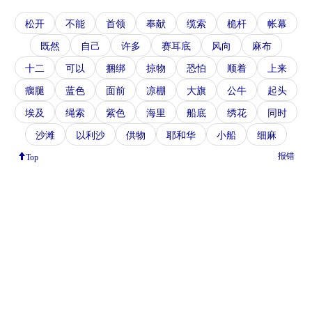
松开
不能
首领
奉献
缆索
桅杆
帐幕
既然
自己
许多
赛耳底
风向
麻布
十二
可以
捆绑
掠物
恐怕
顺着
上来
瘸腿
蓝色
面前
凉棚
大旗
公牛
起头
埃及
绳索
紫色
海里
船底
绣花
同时
沙滩
以利沙
供物
耶和华
小船
细麻
报错
Top