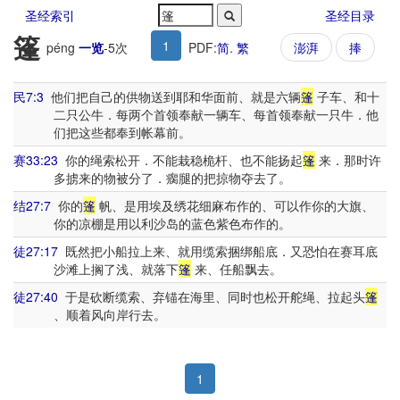
圣经索引
圣经目录
篷
1
péng
一览
-
5
次
PDF:
简
.
繁
澎湃
捧
民7:3
他们把自己的供物送到耶和华面前、就是六辆
篷
子车、和十
二只公牛．每两个首领奉献一辆车、每首领奉献一只牛．他
们把这些都奉到帐幕前。
赛33:23
你的绳索松开．不能栽稳桅杆、也不能扬起
篷
来．那时许
多掳来的物被分了．瘸腿的把掠物夺去了。
结27:7
你的
篷
帆、是用埃及绣花细麻布作的、可以作你的大旗、
你的凉棚是用以利沙岛的蓝色紫色布作的。
徒27:17
既然把小船拉上来、就用缆索捆绑船底．又恐怕在赛耳底
沙滩上搁了浅、就落下
篷
来、任船飘去。
徒27:40
于是砍断缆索、弃锚在海里、同时也松开舵绳、拉起头
篷
、顺着风向岸行去。
1