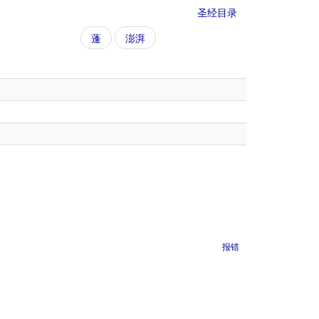
圣经目录
蓬
澎湃
报错