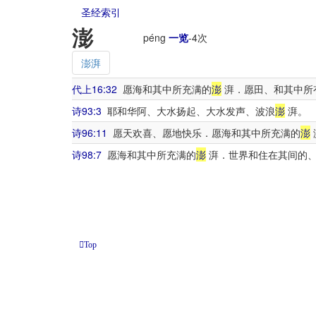
圣经索引
澎
péng
一览
-
4
次
澎湃
代上16:32
愿海和其中所充满的
澎
湃．愿田、和其中所
诗93:3
耶和华阿、大水扬起、大水发声、波浪
澎
湃。
诗96:11
愿天欢喜、愿地快乐．愿海和其中所充满的
澎
诗98:7
愿海和其中所充满的
澎
湃．世界和住在其间的
Top