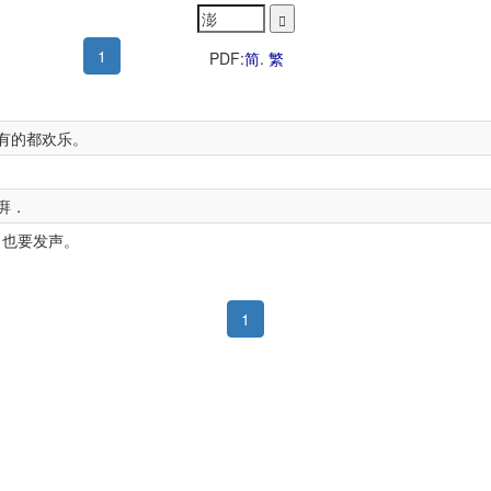
1
PDF:
简
.
繁
有的都欢乐。
湃．
、也要发声。
1