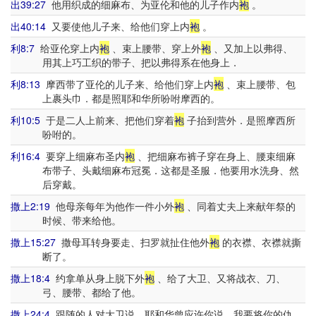
出39:27
他用织成的细麻布、为亚伦和他的儿子作内
袍
。
出40:14
又要使他儿子来、给他们穿上内
袍
。
利8:7
给亚伦穿上内
袍
、束上腰带、穿上外
袍
、又加上以弗得、
用其上巧工织的带子、把以弗得系在他身上．
利8:13
摩西带了亚伦的儿子来、给他们穿上内
袍
、束上腰带、包
上裹头巾．都是照耶和华所吩咐摩西的。
利10:5
于是二人上前来、把他们穿着
袍
子抬到营外．是照摩西所
吩咐的。
利16:4
要穿上细麻布圣内
袍
、把细麻布裤子穿在身上、腰束细麻
布带子、头戴细麻布冠冕．这都是圣服．他要用水洗身、然
后穿戴。
撒上2:19
他母亲每年为他作一件小外
袍
、同着丈夫上来献年祭的
时候、带来给他。
撒上15:27
撒母耳转身要走、扫罗就扯住他外
袍
的衣襟、衣襟就撕
断了。
撒上18:4
约拿单从身上脱下外
袍
、给了大卫、又将战衣、刀、
弓、腰带、都给了他。
撒上24:4
跟随的人对大卫说、耶和华曾应许你说、我要将你的仇