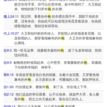
敌交在你手里、你可以任意待他．如今时候到了．大卫就起
来、悄悄的割下扫罗外
袍
的衣襟。
撒上24:11
我父阿、看看你外
袍
的衣襟在我手中．我割下你的衣
襟、没有杀你、你由此可以知道我没有恶意叛逆你．你虽然
猎取我的命、我却没有得罪你。
代上15:27
大卫和抬约柜的利未人、并歌唱人的首领基拿尼雅、以
及歌唱的人、都穿着细麻布的外
袍
．大卫另外穿着细麻布的
以弗得。
拉9:3
我一听见这事、就撕裂衣服和外
袍
、拔了头发和胡须、惊惧
忧闷而坐。
拉9:5
献晚祭的时候我起来、心中愁苦、穿着撕裂的衣
袍
、双膝跪
下向耶和华我的 神举手、
斯8:15
末底改穿着蓝色白色的朝服、头戴大金冠冕、又穿紫色细
麻布的外
袍
、从王面前出来．书珊城的人民、都欢呼快乐。
伯1:20
约伯便起来、撕裂外
袍
、剃了头、伏在地上下拜、
伯2:12
他们远远的举目观看、认不出他来、就放声大哭．各人撕
裂外
袍
、把尘土向天扬起来、落在自己的头上。
伯29:14
我以公义为衣服、以公平为外
袍
和冠冕。