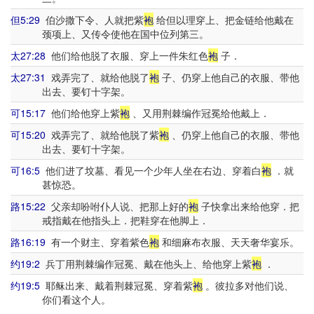
但5:29
伯沙撒下令、人就把紫
袍
给但以理穿上、把金链给他戴在
颈项上、又传令使他在国中位列第三。
太27:28
他们给他脱了衣服、穿上一件朱红色
袍
子．
太27:31
戏弄完了、就给他脱了
袍
子、仍穿上他自己的衣服、带他
出去、要钉十字架。
可15:17
他们给他穿上紫
袍
、又用荆棘编作冠冕给他戴上．
可15:20
戏弄完了、就给他脱了紫
袍
、仍穿上他自己的衣服、带他
出去、要钉十字架。
可16:5
他们进了坟墓、看见一个少年人坐在右边、穿着白
袍
．就
甚惊恐。
路15:22
父亲却吩咐仆人说、把那上好的
袍
子快拿出来给他穿．把
戒指戴在他指头上．把鞋穿在他脚上．
路16:19
有一个财主、穿着紫色
袍
和细麻布衣服、天天奢华宴乐。
约19:2
兵丁用荆棘编作冠冕、戴在他头上、给他穿上紫
袍
．
约19:5
耶稣出来、戴着荆棘冠冕、穿着紫
袍
。彼拉多对他们说、
你们看这个人。