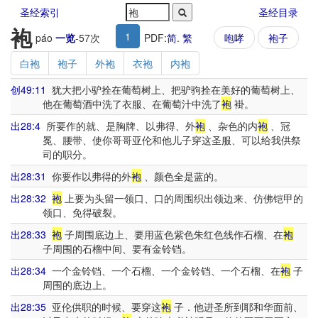
圣经索引
圣经目录
袍
1
páo
一览
-
57
次
PDF:
简
.
繁
咆哮
袍子
白袍
袍子
外袍
衣袍
内袍
创49:11
犹大把小驴拴在葡萄树上、把驴驹拴在美好的葡萄树上、
他在葡萄酒中洗了衣服、在葡萄汁中洗了
袍
褂。
出28:4
所要作的就、是胸牌、以弗得、外
袍
、杂色的内
袍
、冠
冕、腰带、使你哥哥亚伦和他儿子穿这圣服、可以给我供祭
司的职分。
出28:31
你要作以弗得的外
袍
、颜色全是蓝的。
出28:32
袍
上要为头留一领口、口的周围织出领边来、仿佛铠甲的
领口、免得破裂。
出28:33
袍
子周围底边上、要用蓝色紫色朱红色线作石榴、在
袍
子周围的石榴中间、要有金铃铛。
出28:34
一个金铃铛、一个石榴、一个金铃铛、一个石榴、在
袍
子
周围的底边上。
出28:35
亚伦供职的时候、要穿这
袍
子．他进圣所到耶和华面前、