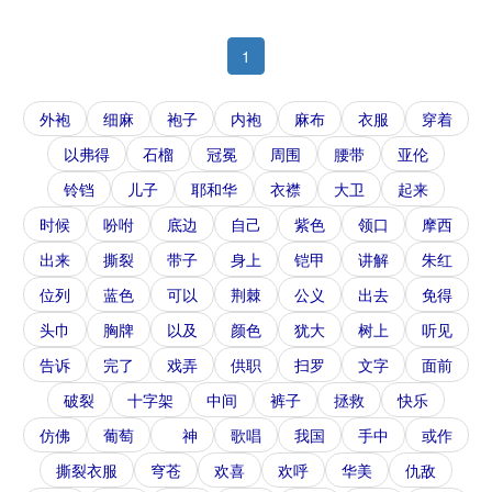
1
外袍
细麻
袍子
内袍
麻布
衣服
穿着
以弗得
石榴
冠冕
周围
腰带
亚伦
铃铛
儿子
耶和华
衣襟
大卫
起来
时候
吩咐
底边
自己
紫色
领口
摩西
出来
撕裂
带子
身上
铠甲
讲解
朱红
位列
蓝色
可以
荆棘
公义
出去
免得
头巾
胸牌
以及
颜色
犹大
树上
听见
告诉
完了
戏弄
供职
扫罗
文字
面前
破裂
十字架
中间
裤子
拯救
快乐
仿佛
葡萄
神
歌唱
我国
手中
或作
撕裂衣服
穹苍
欢喜
欢呼
华美
仇敌