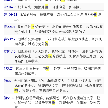
诗104:2
披上亮光、如披外
袍
．铺张穹苍、如铺幔子．
诗109:29
愿我的对头、披戴羞辱．愿他们以自己的羞愧为外
袍
遮
身。
赛22:21
将你的外
袍
给他穿上、将你的腰带给他系紧、将你的政权
交在他手中．他必作耶路撒冷居民和犹大家的父。
赛59:17
他以公义为铠甲、〔或作护心镜〕以拯救为头盔、以报仇
为衣服、以热心为外
袍
。
赛61:10
我因耶和华大大欢喜、我的心靠 神快乐．因他以拯救为
衣给我穿上、以公义为
袍
给我披上、好像新郎戴上华冠、又
像新妇佩戴妆饰。
但3:21
这三人穿着裤子、内
袍
、外衣、和别的衣服、被捆起来扔
在烈火的窑中。
但5:7
大声吩咐将用法术的、和迦勒底人、并观兆的领进来、对巴
比伦的哲士说、谁能读这文字、把讲解告诉我、他必身穿紫
袍
、项带金链、在我国中位列第三．
但5:16
我听说你善于讲解、能解疑惑．现在你若能读这文字、把
讲解告诉我、就必身穿紫
袍
、项戴金链、在我国中位列第
三。