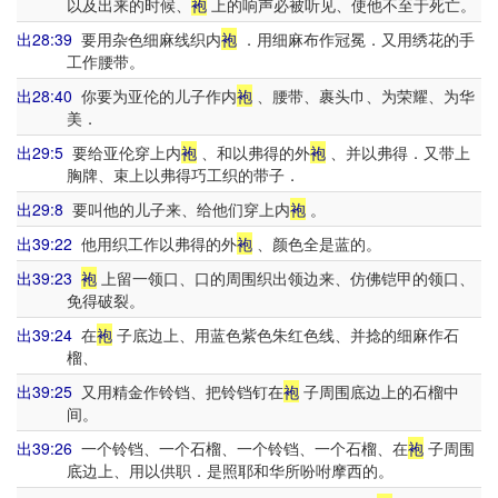
以及出来的时候、
袍
上的响声必被听见、使他不至于死亡。
出28:39
要用杂色细麻线织内
袍
．用细麻布作冠冕．又用绣花的手
工作腰带。
出28:40
你要为亚伦的儿子作内
袍
、腰带、裹头巾、为荣耀、为华
美．
出29:5
要给亚伦穿上内
袍
、和以弗得的外
袍
、并以弗得．又带上
胸牌、束上以弗得巧工织的带子．
出29:8
要叫他的儿子来、给他们穿上内
袍
。
出39:22
他用织工作以弗得的外
袍
、颜色全是蓝的。
出39:23
袍
上留一领口、口的周围织出领边来、仿佛铠甲的领口、
免得破裂。
出39:24
在
袍
子底边上、用蓝色紫色朱红色线、并捻的细麻作石
榴、
出39:25
又用精金作铃铛、把铃铛钉在
袍
子周围底边上的石榴中
间。
出39:26
一个铃铛、一个石榴、一个铃铛、一个石榴、在
袍
子周围
底边上、用以供职．是照耶和华所吩咐摩西的。