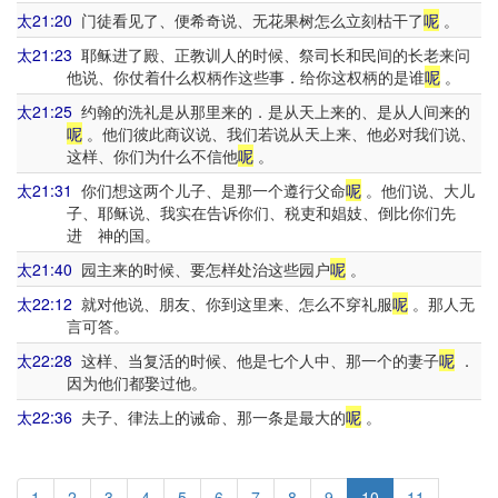
太21:20
门徒看见了、便希奇说、无花果树怎么立刻枯干了
呢
。
太21:23
耶稣进了殿、正教训人的时候、祭司长和民间的长老来问
他说、你仗着什么权柄作这些事．给你这权柄的是谁
呢
。
太21:25
约翰的洗礼是从那里来的．是从天上来的、是从人间来的
呢
。他们彼此商议说、我们若说从天上来、他必对我们说、
这样、你们为什么不信他
呢
。
太21:31
你们想这两个儿子、是那一个遵行父命
呢
。他们说、大儿
子、耶稣说、我实在告诉你们、税吏和娼妓、倒比你们先
进 神的国。
太21:40
园主来的时候、要怎样处治这些园户
呢
。
太22:12
就对他说、朋友、你到这里来、怎么不穿礼服
呢
。那人无
言可答。
太22:28
这样、当复活的时候、他是七个人中、那一个的妻子
呢
．
因为他们都娶过他。
太22:36
夫子、律法上的诫命、那一条是最大的
呢
。
1
2
3
4
5
6
7
8
9
10
11