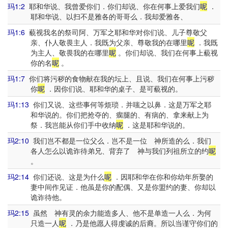
玛1:2
耶和华说、我曾爱你们．你们却说、你在何事上爱我们
呢
．
耶和华说、以扫不是雅各的哥哥么．我却爱雅各、
玛1:6
藐视我名的祭司阿、万军之耶和华对你们说、儿子尊敬父
亲、仆人敬畏主人．我既为父亲、尊敬我的在哪里
呢
．我既
为主人、敬畏我的在哪里
呢
。你们却说、我们在何事上藐视
你的名
呢
。
玛1:7
你们将污秽的食物献在我的坛上、且说、我们在何事上污秽
你
呢
．因你们说、耶和华的桌子、是可藐视的。
玛1:13
你们又说、这些事何等烦琐．并嗤之以鼻．这是万军之耶
和华说的。你们把抢夺的、瘸腿的、有病的、拿来献上为
祭．我岂能从你们手中收纳
呢
．这是耶和华说的。
玛2:10
我们岂不都是一位父么．岂不是一位 神所造的么．我们
各人怎么以诡诈待弟兄、背弃了 神与我们列祖所立的约
呢
。
玛2:14
你们还说、这是为什么
呢
．因耶和华在你和你幼年所娶的
妻中间作见证．他虽是你的配偶、又是你盟约的妻、你却以
诡诈待他。
玛2:15
虽然 神有灵的余力能造多人、他不是单造一人么．为何
只造一人
呢
．乃是他愿人得虔诚的后裔。所以当谨守你们的