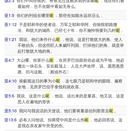
该2:3
你们中间存留的、有谁见过这殿从前的荣耀
呢
．现在你们看
着如何．岂不在眼中看如无有么。
亚1:5
你们的列祖在哪里
呢
．那些先知能永远存活么．
亚1:12
于是耶和华的使者说、万军之耶和华阿、你恼恨耶路撒
冷、和犹大的城邑、已经七十年．你不施怜悯要到几时
呢
。
亚1:21
我说、他们来作什么
呢
．他说、这是打散犹大的角、使人
不敢抬头．但这些匠人来威吓列国、打掉他们的角、就是举
起打散犹大地的角。
亚4:7
大山哪、你算什么
呢
．在所罗巴伯面前你必成为平地．他必
搬出一块石头．安在殿顶上．人且大声欢呼、说、愿恩惠恩
惠、归与这殿。〔殿或作石〕
亚4:10
谁藐视这日的事为小
呢
．这七眼乃是耶和华的眼睛、遍察
全地．见所罗巴伯手拿线铊就欢喜。
亚5:6
我说、这是什么
呢
．他说、这出来的是量器。他又说、这是
恶人在遍地的形状．
亚5:10
我问与我说话的天使说、他们要将量器抬到那里去
呢
。
亚13:6
必有人问他说、你两臂中间是什么伤
呢
．他必回答说、这
是我在亲友家中所受的伤。