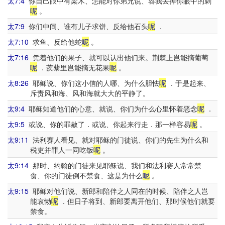
太7:4
你自己眼中有梁木、怎能对你弟兄说、容我去掉你眼中的刺
呢
。
太7:9
你们中间、谁有儿子求饼、反给他石头
呢
．
太7:10
求鱼、反给他蛇
呢
。
太7:16
凭着他们的果子、就可以认出他们来。荆棘上岂能摘葡萄
呢
．蒺藜里岂能摘无花果
呢
。
太8:26
耶稣说、你们这小信的人哪、为什么胆怯
呢
．于是起来、
斥责风和海、风和海就大大的平静了。
太9:4
耶稣知道他们的心意、就说、你们为什么心里怀着恶念
呢
．
太9:5
或说、你的罪赦了．或说、你起来行走．那一样容易
呢
。
太9:11
法利赛人看见、就对耶稣的门徒说、你们的先生为什么和
税吏并罪人一同吃饭
呢
。
太9:14
那时、约翰的门徒来见耶稣说、我们和法利赛人常常禁
食、你的门徒倒不禁食、这是为什么
呢
。
太9:15
耶稣对他们说、新郎和陪伴之人同在的时候、陪伴之人岂
能哀恸
呢
．但日子将到、新郎要离开他们、那时候他们就要
禁食。