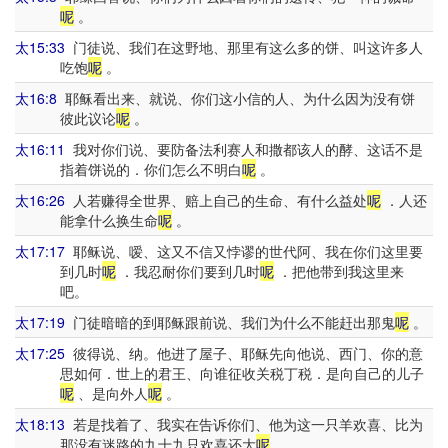
呢
。
太15:33
门徒说、我们在这野地、那里有这么多的饼、叫这许多人
吃饱
呢
。
太16:8
耶稣看出来、就说、你们这小信的人、为什么因为没有饼
彼此议论
呢
。
太16:11
我对你们说、要防备法利赛人和撒都该人的酵、这话不是
指着饼说的．你们怎么不明白
呢
。
太16:26
人若赚得全世界、赔上自己的生命、有什么益处
呢
．人还
能拿什么换生命
呢
。
太17:17
耶稣说、嗳、这又不信又悖谬的世代阿、我在你们这里要
到几时
呢
．我忍耐你们要到几时
呢
．把他带到我这里来
吧。
太17:19
门徒暗暗的到耶稣跟前说、我们为什么不能赶出那鬼
呢
。
太17:25
彼得说、纳。他进了屋子、耶稣先向他说、西门、你的意
思如何．世上的君王、向谁征收关税丁税．是向自己的儿子
呢
、是向外人
呢
。
太18:13
若是找着了、我实在告诉你们、他为这一只羊欢喜、比为
那没有迷路的九十九只欢喜还大
呢
。