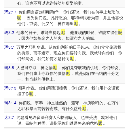
心、谁也不可以诡诈待幼年所娶的妻。
玛2:17
你们用言语烦琐耶和华．你们还说、我们在何事上烦琐他
呢
．因为你们说、凡行恶的、耶和华眼看为善、并且他喜悦
他们．或说、公义的 神在哪里
呢
。
玛3:2
他来的日子、谁能当得起
呢
．他显现的时候、谁能立得住
呢
．因为他如炼金之人的火、如漂布之人的碱。
玛3:7
万军之耶和华说、从你们列祖的日子以来、你们常常偏离我
的典章、而不遵守。现在你们要转向我、我就转向你们．你
们却问说、我们如何才是转向
呢
。
玛3:8
人岂可夺取 神之物
呢
．你们竟夺取我的供物、你们却说、
我们在何事上夺取你的供物
呢
．就是你们在当纳的十分之
一、和当献的供物上。
玛3:13
耶和华说、你们用话顶撞我．你们还说、我们用什么话顶
撞了你
呢
。
玛3:14
你们说、事奉 神是徒然的．遵守 神所吩咐的、在万军
之耶和华面前苦苦斋戒、有什么益处
呢
。
太3:7
约翰看见许多法利赛人和撒都该人、也来受洗、就对他们
说、毒蛇的种类、谁指示你们逃避将来的忿怒
呢
。