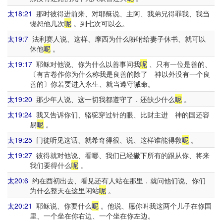
太18:21
那时彼得进前来、对耶稣说、主阿、我弟兄得罪我、我当
饶恕他几次
呢
。到七次可以么。
太19:7
法利赛人说、这样、摩西为什么吩咐给妻子休书、就可以
休他
呢
。
太19:17
耶稣对他说、你为什么以善事问我
呢
、只有一位是善的、
〔有古卷作你为什么称我是良善的除了 神以外没有一个良
善的〕你若要进入永生、就当遵守诫命。
太19:20
那少年人说、这一切我都遵守了．还缺少什么
呢
。
太19:24
我又告诉你们、骆驼穿过针的眼、比财主进 神的国还容
易
呢
。
太19:25
门徒听见这话、就希奇得很、说、这样谁能得救
呢
。
太19:27
彼得就对他说、看哪、我们已经撇下所有的跟从你、将来
我们要得什么
呢
。
太20:6
约在酉初出去、看见还有人站在那里．就问他们说、你们
为什么整天在这里闲站
呢
。
太20:21
耶稣说、你要什么
呢
。他说、愿你叫我这两个儿子在你国
里、一个坐在你右边、一个坐在你左边。