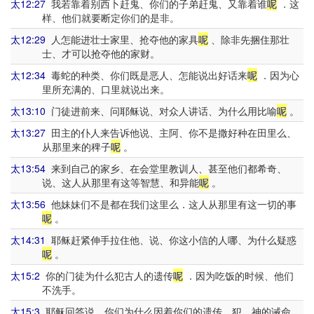
太12:27
我若靠着别西卜赶鬼、你们的子弟赶鬼、又靠着谁
呢
．这
样、他们就要断定你们的是非。
太12:29
人怎能进壮士家里、抢夺他的家具
呢
、除非先捆住那壮
士、才可以抢夺他的家财。
太12:34
毒蛇的种类、你们既是恶人、怎能说出好话来
呢
．因为心
里所充满的、口里就说出来。
太13:10
门徒进前来、问耶稣说、对众人讲话、为什么用比喻
呢
。
太13:27
田主的仆人来告诉他说、主阿、你不是撒好种在田里么、
从那里来的稗子
呢
。
太13:54
来到自己的家乡、在会堂里教训人、甚至他们都希奇、
说、这人从那里有这等智慧、和异能
呢
。
太13:56
他妹妹们不是都在我们这里么．这人从那里有这一切的事
呢
。
太14:31
耶稣赶紧伸手拉住他、说、你这小信的人哪、为什么疑惑
呢
。
太15:2
你的门徒为什么犯古人的遗传
呢
．因为吃饭的时候、他们
不洗手。
太15:3
耶稣回答说、你们为什么因着你们的遗传、犯 神的诫命