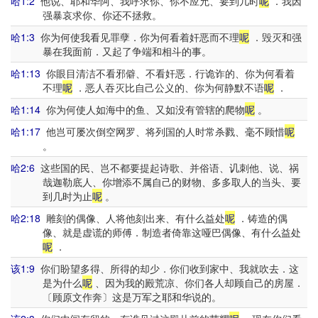
哈1:2
他说、耶和华阿、我呼求你、你不应允、要到几时
呢
．我因
强暴哀求你、你还不拯救。
哈1:3
你为何使我看见罪孽．你为何看着奸恶而不理
呢
．毁灭和强
暴在我面前．又起了争端和相斗的事。
哈1:13
你眼目清洁不看邪僻、不看奸恶．行诡诈的、你为何看着
不理
呢
．恶人吞灭比自己公义的、你为何静默不语
呢
．
哈1:14
你为何使人如海中的鱼、又如没有管辖的爬物
呢
。
哈1:17
他岂可屡次倒空网罗、将列国的人时常杀戮、毫不顾惜
呢
。
哈2:6
这些国的民、岂不都要提起诗歌、并俗语、讥刺他、说、祸
哉迦勒底人、你增添不属自己的财物、多多取人的当头、要
到几时为止
呢
。
哈2:18
雕刻的偶像、人将他刻出来、有什么益处
呢
．铸造的偶
像、就是虚谎的师傅．制造者倚靠这哑巴偶像、有什么益处
呢
．
该1:9
你们盼望多得、所得的却少．你们收到家中、我就吹去．这
是为什么
呢
、因为我的殿荒凉、你们各人却顾自己的房屋．
〔顾原文作奔〕这是万军之耶和华说的。