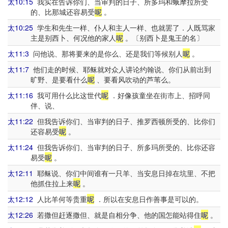
太10:15
我实在告诉你们、当审判的日子、所多玛和蛾摩拉所受
的、比那城还容易受
呢
。
太10:25
学生和先生一样、仆人和主人一样、也就罢了．人既骂家
主是别西卜、何况他的家人
呢
。〔别西卜是鬼王的名〕
太11:3
问他说、那将要来的是你么、还是我们等候别人
呢
。
太11:7
他们走的时候、耶稣就对众人讲论约翰说、你们从前出到
旷野、是要看什么
呢
、要看风吹动的芦苇么。
太11:16
我可用什么比这世代
呢
．好像孩童坐在街市上、招呼同
伴、说、
太11:22
但我告诉你们、当审判的日子、推罗西顿所受的、比你们
还容易受
呢
。
太11:24
但我告诉你们、当审判的日子、所多玛所受的、比你还容
易受
呢
。
太12:11
耶稣说、你们中间谁有一只羊、当安息日掉在坑里、不把
他抓住拉上来
呢
。
太12:12
人比羊何等贵重
呢
．所以在安息日作善事是可以的。
太12:26
若撒但赶逐撒但、就是自相分争、他的国怎能站得住
呢
。