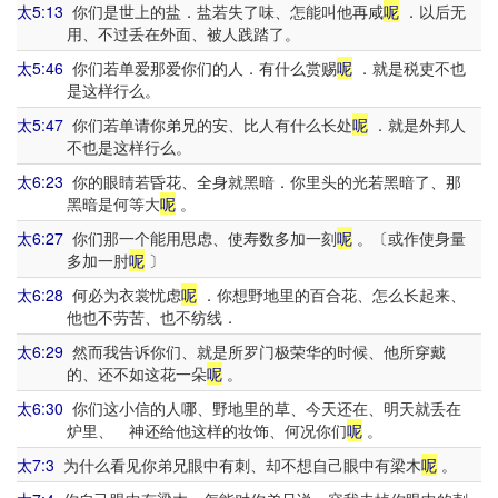
太5:13
你们是世上的盐．盐若失了味、怎能叫他再咸
呢
．以后无
用、不过丢在外面、被人践踏了。
太5:46
你们若单爱那爱你们的人．有什么赏赐
呢
．就是税吏不也
是这样行么。
太5:47
你们若单请你弟兄的安、比人有什么长处
呢
．就是外邦人
不也是这样行么。
太6:23
你的眼睛若昏花、全身就黑暗．你里头的光若黑暗了、那
黑暗是何等大
呢
。
太6:27
你们那一个能用思虑、使寿数多加一刻
呢
。〔或作使身量
多加一肘
呢
〕
太6:28
何必为衣裳忧虑
呢
．你想野地里的百合花、怎么长起来、
他也不劳苦、也不纺线．
太6:29
然而我告诉你们、就是所罗门极荣华的时候、他所穿戴
的、还不如这花一朵
呢
。
太6:30
你们这小信的人哪、野地里的草、今天还在、明天就丢在
炉里、 神还给他这样的妆饰、何况你们
呢
。
太7:3
为什么看见你弟兄眼中有刺、却不想自己眼中有梁木
呢
。