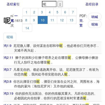
圣经索引
圣经目录
1
2
3
4
5
6
7
ní
一
PDF:
呐喊
呢
8
9
10
11
12
13
览
-
1613
简
.
呢喃
次
繁
14
呢喃
鸿1:9
尼尼微人哪、设何谋攻击耶和华
呢
．他必将你们灭绝净尽．
灾难不再兴起．
鸿2:11
狮子的洞和少壮狮子喂养之处在哪里
呢
、公狮母狮小狮游
行无人惊吓之地在哪里
呢
。
鸿3:7
凡看见你的、都必逃跑离开你、说、尼尼微荒凉了．有谁为
你悲伤
呢
．我何处寻得安慰你的人
呢
。
鸿3:8
你岂比挪亚们强
呢
．挪亚们坐落在众河之间、周围有水．海
作他的濠沟〔海指尼罗河〕又作他的城墙。
鸿3:19
你的损伤无法医治、你的伤痕极其重大。凡听你信息的、
必都因此向你拍掌．你所行的恶谁没有时常遭遇
呢
。