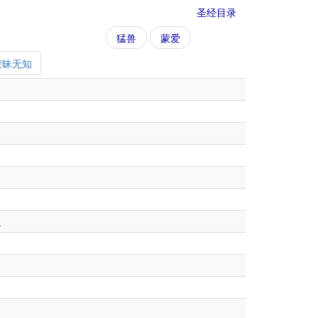
圣经目录
猛兽
蒙爱
蒙昧无知
。