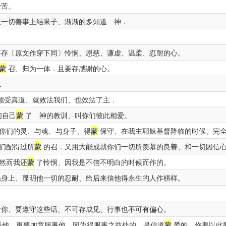
受苦。
一切善事上结果子、渐渐的多知道 神．
存〔原文作穿下同〕怜悯、恩慈、谦虚、温柔、忍耐的心。
蒙
召、归为一体．且要存感谢的心。
．
领受真道、就效法我们、也效法了主．
们自己
蒙
了 神的教训、叫你们彼此相爱。
你们的灵、与魂、与身子、得
蒙
保守、在我主耶稣基督降临的时候、完
们配得过所
蒙
的召．又用大能成就你们一切所羡慕的良善、和一切因信
然而我还
蒙
了怜悯、因我是不信不明白的时候而作的。
身上、显明他一切的忍耐、给后来信他得永生的人作榜样。
你、要遵守这些话、不可存成见、行事也不可有偏心。
他．更要加意服事他．因为得服事之益处的、是信道
蒙
爱的。你要以此