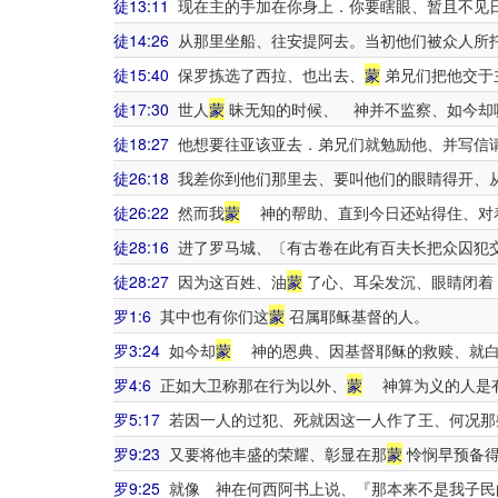
徒13:11
现在主的手加在你身上．你要瞎眼、暂且不见
徒14:26
从那里坐船、往安提阿去。当初他们被众人所
徒15:40
保罗拣选了西拉、也出去、
蒙
弟兄们把他交于
徒17:30
世人
蒙
昧无知的时候、 神并不监察、如今却
徒18:27
他想要往亚该亚去．弟兄们就勉励他、并写信
徒26:18
我差你到他们那里去、要叫他们的眼睛得开、
徒26:22
然而我
蒙
神的帮助、直到今日还站得住、对着
徒28:16
进了罗马城、〔有古卷在此有百夫长把众囚犯
徒28:27
因为这百姓、油
蒙
了心、耳朵发沉、眼睛闭着
罗1:6
其中也有你们这
蒙
召属耶稣基督的人。
罗3:24
如今却
蒙
神的恩典、因基督耶稣的救赎、就白
罗4:6
正如大卫称那在行为以外、
蒙
神算为义的人是
罗5:17
若因一人的过犯、死就因这一人作了王、何况那
罗9:23
又要将他丰盛的荣耀、彰显在那
蒙
怜悯早预备得
罗9:25
就像 神在何西阿书上说、『那本来不是我子民