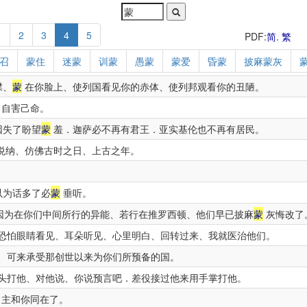
1
2
3
4
5
PDF:
简
.
繁
召
蒙住
迷蒙
训蒙
愚蒙
蒙爱
昏蒙
披麻蒙灰
襟、
蒙
在你脸上、使列国看见你的赤体、使列邦观看你的丑陋。
自害己命。
因失了盼望
蒙
羞．迦萨必不再有君王．亚实基伦也不再有居民。
悦纳、仿佛古时之日、上古之年。
以为话多了必
蒙
垂听。
因为在你们中间所行的异能、若行在推罗西顿、他们早已披麻
蒙
灰悔改了
恐怕眼睛看见、耳朵听见、心里明白、回转过来、我就医治他们。
、可来承受那创世以来为你们所预备的国。
头打他、对他说、你说预言吧．差役接过他来用手掌打他。
、主和你同在了。