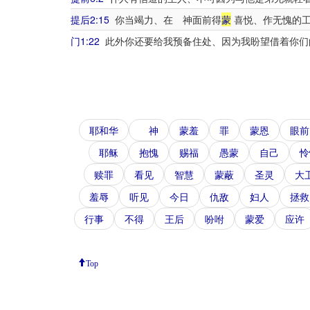
提后2:15
你当竭力、在 神面前得
蒙
喜悦、作无愧的工
门1:22
此外你还要给我预备住处、因为我盼望借着你们
耶和华
神
蒙羞
罪
蒙恩
眼前
耶稣
抱愧
赐福
愚蒙
自己
怜
赎罪
看见
智慧
蒙蔽
圣灵
大
羞辱
听见
今日
仇敌
妇人
拯救
行事
不得
王后
吩咐
蒙爱
应许
Top