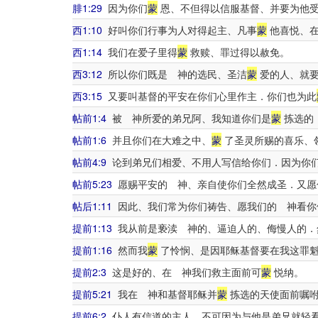
腓1:29
因为你们
蒙
恩、不但得以信服基督、并要为他
西1:10
好叫你们行事为人对得起主、凡事
蒙
他喜悦、在
西1:14
我们在爱子里得
蒙
救赎、罪过得以赦免。
西3:12
所以你们既是 神的选民、圣洁
蒙
爱的人、就要
西3:15
又要叫基督的平安在你们心里作主．你们也为此
帖前1:4
被 神所爱的弟兄阿、我知道你们是
蒙
拣选的
帖前1:6
并且你们在大难之中、
蒙
了圣灵所赐的喜乐、
帖前4:9
论到弟兄们相爱、不用人写信给你们．因为你
帖前5:23
愿赐平安的 神、亲自使你们全然成圣．又愿
帖后1:11
因此、我们常为你们祷告、愿我们的 神看你
提前1:13
我从前是亵渎 神的、逼迫人的、侮慢人的．
提前1:16
然而我
蒙
了怜悯、是因耶稣基督要在我这罪魁
提前2:3
这是好的、在 神我们救主面前可
蒙
悦纳。
提前5:21
我在 神和基督耶稣并
蒙
拣选的天使面前嘱咐
提前6:2
仆人有信道的主人、不可因为与他是弟兄就轻看