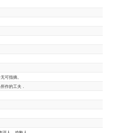
全无可指摘。
心所作的工夫．
教训人、劝勉人。