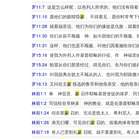
罗11:7
这是怎么样呢．以色列人所求的、他们没有得着
罗11:10
愿他们的眼睛昏
蒙
、不得看见．愿你时常弯下
罗11:28
就着福音说、他们为你们的缘故是仇敌．就着
罗11:30
你们从前不顺服 神、如今因他们的不顺服、
罗11:31
这样、他们也是不顺服、叫他们因着施给你们
罗15:16
使我为外邦人作基督耶稣的仆役、作 神福音
罗15:24
盼望从你们那里经过、得见你们、先与你们彼
罗15:31
叫我脱离在犹太不顺从的人、也叫我为耶路撒
罗16:13
又问在主
蒙
拣选的鲁孚和他母亲安．他的母亲
林前1:1
奉 神旨意、
蒙
召作耶稣基督使徒的保罗、同
林前1:2
写信给在哥林多 神的教会、就是在基督耶稣
林前1:24
但在那
蒙
召的、无论是犹太人、希利尼人、
林前1:26
弟兄们哪、可见你们
蒙
召的、按着肉体有智慧
林前7:18
有人已受割礼
蒙
召呢、就不要废割礼．有人