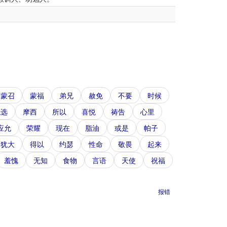
蒙召
蒙福
弟兄
赦免
不要
时候
拣选
摩西
所以
喜悦
祷告
心里
应允
荣耀
现在
脂油
或是
帕子
犹大
得以
约瑟
性命
敬畏
起来
羞愧
无知
食物
言语
天使
祝福
报错