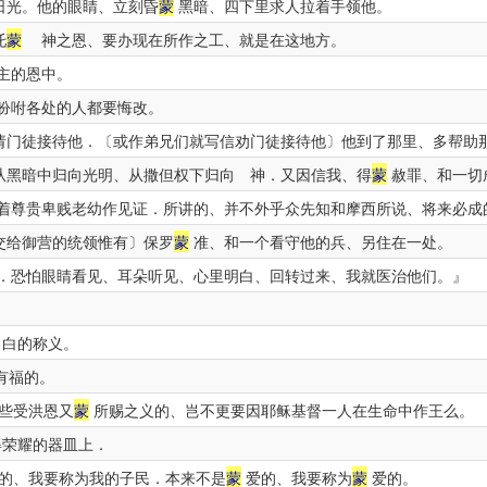
日光。他的眼睛、立刻昏
蒙
黑暗、四下里求人拉着手领他。
托
蒙
神之恩、要办现在所作之工、就是在这地方。
主的恩中。
吩咐各处的人都要悔改。
请门徒接待他．〔或作弟兄们就写信劝门徒接待他〕他到了那里、多帮助
从黑暗中归向光明、从撒但权下归向 神．又因信我、得
蒙
赦罪、和一切
尊贵卑贱老幼作见证．所讲的、并不外乎众先知和摩西所说、将来必成
交给御营的统领惟有〕保罗
蒙
准、和一个看守他的兵、另住在一处。
．恐怕眼睛看见、耳朵听见、心里明白、回转过来、我就医治他们。』
白的称义。
有福的。
些受洪恩又
蒙
所赐之义的、岂不更要因耶稣基督一人在生命中作王么。
荣耀的器皿上．
的、我要称为我的子民．本来不是
蒙
爱的、我要称为
蒙
爱的。