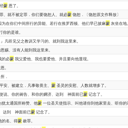
经
蒙
恩了。
罪、就不被定罪．你们要饶恕人、就必
蒙
饶恕．〔饶恕原文作释放〕
因为在你们中间所行的异能、若行在推罗西顿、他们早已披麻
蒙
灰坐在地
打你的是谁。
』凡听见父之教训又学习的、就到我这里来。
恩赐、没有人能到我这里来。
我的必
蒙
我父爱他、我也要爱他、并且要向他显现。
恩。
居所．
平安、被建立．凡事敬畏主、
蒙
圣灵的安慰、人数就增多了。
使说、你的祷告、和你的赒济、达到 神面前已
蒙
记念了。
为犹太通国所称赞、他
蒙
一位圣天使指示、叫他请你到他家里去、听你的
、达到 神面前已
蒙
记念了。
他的名、得
蒙
赦罪。