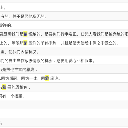
上。
有的、并不是照他所无的。
称许的。
要显明我们是
蒙
悦纳的、是要你们行事端正、任凭人看我们是被弃绝的
上的、等候那
蒙
应许的子孙来到．并且是借天使经中保之手设立的。
那里、使我们因信称义。
们的自由当作放纵情欲的机会．总要用爱心互相服事。
乃是照他丰富的恩典．
以同为后嗣、同为一体、同
蒙
应许。
与
蒙
召的恩相称．
同有一个指望、
惠。