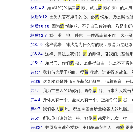
林后4:3
如果我们的福音
蒙
蔽、就是
蒙
蔽在灭亡的人身
林后8:12
因为人若有愿作的心、必
蒙
悦纳、乃是照他所
林后10:18
因为
蒙
悦纳的、不是自己称许的、乃是主所
林后13:7
我们求 神、叫你们一件恶事都不作．这不是
加3:19
这样说来、律法是为什么有的呢．原是为过犯添
加3:24
这样、律法是我们训
蒙
的师傅、引我们到基督
加5:13
弟兄们、你们
蒙
召、是要得自由．只是不可将你
弗1:7
我们借这爱子的血、得
蒙
救赎、过犯得以赦免、
弗3:6
这奥秘就是外邦人在基督耶稣里、借着福音、得
弗4:1
我为主被囚的劝你们、既然
蒙
召、行事为人就当
弗4:4
身体只有一个、圣灵只有一个、正如你们
蒙
召、
弗4:7
我们各人
蒙
恩、都是照基督所量给各人的恩赐。
弗5:1
所以你们该效法 神、好像
蒙
慈爱的儿女一样．
弗6:24
并愿所有诚心爱我们主耶稣基督的人、都
蒙
恩