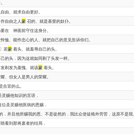
分。
以自由、就求自由更好。
．作自由之人
蒙
召的、就是基督的奴仆。
要在 神面前守住这身分。
怜恤、能作忠心的人、就把自己的意见告诉你们。
〕若
蒙
着头、就羞辱自己的头。
己的头．因为这就如同剃了头发一样。
剪发剃发为羞愧、就该
蒙
着头。
荣耀、但女人是男人的荣耀。
是合宜的么。
圣灵赐他知识的言语．
这位圣灵赐他医病的恩赐．
．并且他所赐我的恩、不是徒然的．我比众使徒格外劳苦．这原不是我
定睛看到那将废者的结局．