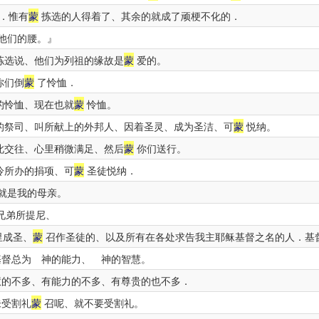
．惟有
蒙
拣选的人得着了、其余的就成了顽梗不化的．
他们的腰。』
拣选说、他们为列祖的缘故是
蒙
爱的。
你们倒
蒙
了怜恤．
的怜恤、现在也就
蒙
怜恤。
的祭司、叫所献上的外邦人、因着圣灵、成为圣洁、可
蒙
悦纳。
此交往、心里稍微满足、然后
蒙
你们送行。
冷所办的捐项、可
蒙
圣徒悦纳．
就是我的母亲。
兄弟所提尼、
里成圣、
蒙
召作圣徒的、以及所有在各处求告我主耶稣基督之名的人．基
基督总为 神的能力、 神的智慧。
的不多、有能力的不多、有尊贵的也不多．
未受割礼
蒙
召呢、就不要受割礼。