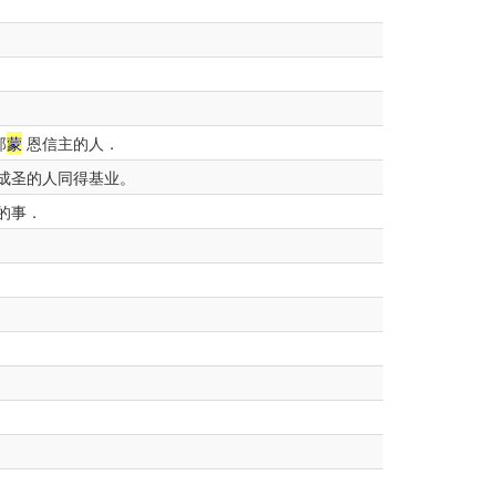
那
蒙
恩信主的人．
成圣的人同得基业。
的事．