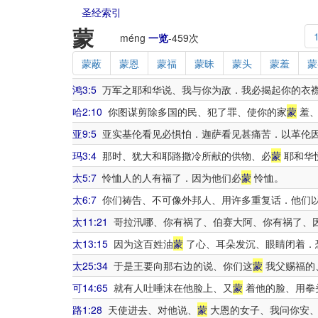
圣经索引
蒙
méng
一览
-
459
次
蒙蔽
蒙恩
蒙福
蒙昧
蒙头
蒙羞
蒙
鸿3:5
万军之耶和华说、我与你为敌．我必揭起你的衣
哈2:10
你图谋剪除多国的民、犯了罪、使你的家
蒙
羞、
亚9:5
亚实基伦看见必惧怕．迦萨看见甚痛苦．以革伦
玛3:4
那时、犹大和耶路撒冷所献的供物、必
蒙
耶和华
太5:7
怜恤人的人有福了．因为他们必
蒙
怜恤。
太6:7
你们祷告、不可像外邦人、用许多重复话．他们
太11:21
哥拉汛哪、你有祸了、伯赛大阿、你有祸了、
太13:15
因为这百姓油
蒙
了心、耳朵发沉、眼睛闭着．
太25:34
于是王要向那右边的说、你们这
蒙
我父赐福的
可14:65
就有人吐唾沫在他脸上、又
蒙
着他的脸、用拳
路1:28
天使进去、对他说、
蒙
大恩的女子、我问你安