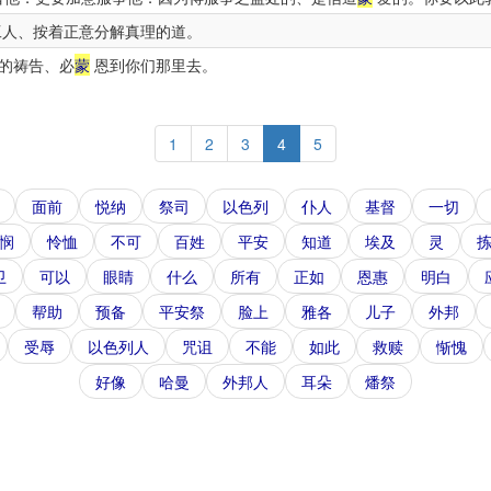
人、按着正意分解真理的道。
的祷告、必
蒙
恩到你们那里去。
1
2
3
4
5
面前
悦纳
祭司
以色列
仆人
基督
一切
悯
怜恤
不可
百姓
平安
知道
埃及
灵
卫
可以
眼睛
什么
所有
正如
恩惠
明白
帮助
预备
平安祭
脸上
雅各
儿子
外邦
受辱
以色列人
咒诅
不能
如此
救赎
惭愧
好像
哈曼
外邦人
耳朵
燔祭