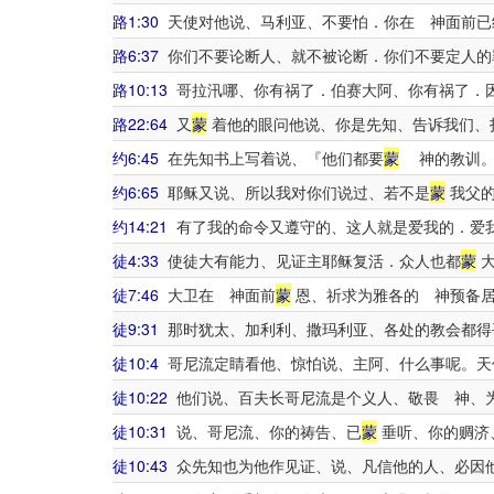
路1:30
天使对他说、马利亚、不要怕．你在 神面前已
路6:37
你们不要论断人、就不被论断．你们不要定人的
路10:13
哥拉汛哪、你有祸了．伯赛大阿、你有祸了．
路22:64
又
蒙
着他的眼问他说、你是先知、告诉我们、
约6:45
在先知书上写着说、『他们都要
蒙
神的教训。
约6:65
耶稣又说、所以我对你们说过、若不是
蒙
我父的
约14:21
有了我的命令又遵守的、这人就是爱我的．爱
徒4:33
使徒大有能力、见证主耶稣复活．众人也都
蒙
大
徒7:46
大卫在 神面前
蒙
恩、祈求为雅各的 神预备
徒9:31
那时犹太、加利利、撒玛利亚、各处的教会都得
徒10:4
哥尼流定睛看他、惊怕说、主阿、什么事呢。天
徒10:22
他们说、百夫长哥尼流是个义人、敬畏 神、
徒10:31
说、哥尼流、你的祷告、已
蒙
垂听、你的赒济
徒10:43
众先知也为他作见证、说、凡信他的人、必因