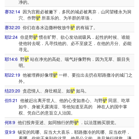
净的。
赛32:14
因为宫殿必被撇下．多民的城必被离弃．山冈望楼永为洞
穴、作野
驴
所喜乐的、为羊群的草场．
赛32:20
你们在各水边撒种牧放牛
驴
的有福了。
耶2:24
你是野
驴
惯在旷野、欲心发动就吸风．起性的时候、谁能
使他转去呢．凡寻找他的、必不至疲乏．在他的月分、必能
寻见。
耶14:6
野
驴
站在净光的高处、喘气好像野狗．因为无草、眼目失
明。
耶22:19
他被埋葬好像埋
驴
一样、要拉出去扔在耶路撒冷的城门之
外。
结23:20
贪恋情人、身壮精足、如
驴
如马。
但5:21
他被赶出离开世人、他的心变如兽心、与野
驴
同居、吃草
如牛、身被天露滴湿、等他知道至高的 神在人的国中掌
权、凭自己的意旨立人治国。
何8:9
他们投奔亚述、如同独行的野
驴
．以法莲贿买朋党。
亚9:9
锡安的民哪、应当大大喜乐．耶路撒冷的民哪、应当欢呼．
看哪、你的王来到你这里．他是公义的、并且施行拯救、谦