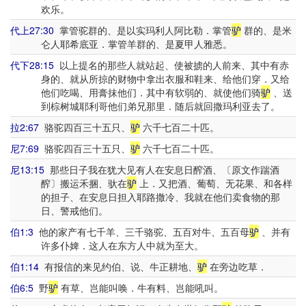
欢乐。
代上27:30
掌管驼群的、是以实玛利人阿比勒．掌管
驴
群的、是米
仑人耶希底亚．掌管羊群的、是夏甲人雅悉。
代下28:15
以上提名的那些人就站起、使被掳的人前来、其中有赤
身的、就从所掠的财物中拿出衣服和鞋来、给他们穿．又给
他们吃喝、用膏抹他们．其中有软弱的、就使他们骑
驴
、送
到棕树城耶利哥他们弟兄那里．随后就回撒玛利亚去了。
拉2:67
骆驼四百三十五只、
驴
六千七百二十匹。
尼7:69
骆驼四百三十五只、
驴
六千七百二十匹。
尼13:15
那些日子我在犹大见有人在安息日醡酒、〔原文作踹酒
醡〕搬运禾捆、驮在
驴
上．又把酒、葡萄、无花果、和各样
的担子、在安息日担入耶路撒冷、我就在他们卖食物的那
日、警戒他们。
伯1:3
他的家产有七千羊、三千骆驼、五百对牛、五百母
驴
、并有
许多仆婢．这人在东方人中就为至大。
伯1:14
有报信的来见约伯、说、牛正耕地、
驴
在旁边吃草．
伯6:5
野
驴
有草、岂能叫唤．牛有料、岂能吼叫。