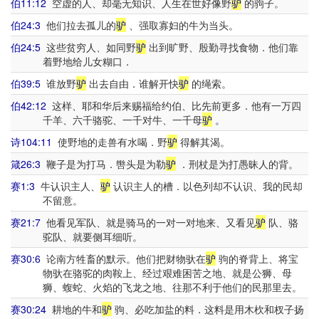
伯11:12
空虚的人、却毫无知识、人生在世好像野
驴
的驹子。
伯24:3
他们拉去孤儿的
驴
、强取寡妇的牛为当头。
伯24:5
这些贫穷人、如同野
驴
出到旷野、殷勤寻找食物．他们靠
着野地给儿女糊口．
伯39:5
谁放野
驴
出去自由．谁解开快
驴
的绳索。
伯42:12
这样、耶和华后来赐福给约伯、比先前更多．他有一万四
千羊、六千骆驼、一千对牛、一千母
驴
。
诗104:11
使野地的走兽有水喝．野
驴
得解其渴。
箴26:3
鞭子是为打马．辔头是为勒
驴
．刑杖是为打愚昧人的背。
赛1:3
牛认识主人、
驴
认识主人的槽．以色列却不认识、我的民却
不留意。
赛21:7
他看见军队、就是骑马的一对一对地来、又看见
驴
队、骆
驼队、就要侧耳细听。
赛30:6
论南方牲畜的默示。他们把财物驮在
驴
驹的脊背上、将宝
物驮在骆驼的肉鞍上、经过艰难困苦之地、就是公狮、母
狮、蝮蛇、火焰的飞龙之地、往那不利于他们的民那里去。
赛30:24
耕地的牛和
驴
驹、必吃加盐的料．这料是用木杴和杈子扬