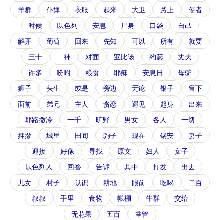
羊群
仆婢
衣服
起来
大卫
路上
使者
时候
以色列
安息
尸身
口袋
自己
解开
葡萄
回来
先知
可以
所有
就要
三十
神
对面
亚比该
约瑟
丈夫
许多
吩咐
粮食
耶稣
安息日
母驴
狮子
头生
或是
旁边
无论
银子
留下
面前
弟兄
主人
贪恋
遇见
起身
出来
耶路撒冷
一千
旷野
男女
各人
一切
押撒
城里
田间
驹子
现在
锡安
妻子
迎接
好像
寻找
原文
妇人
女子
以色列人
回答
告诉
其中
打发
出去
儿女
村子
认识
耕地
眼前
吃喝
二百
叔叔
手里
食物
帐棚
牛群
交给
无花果
五百
掌管