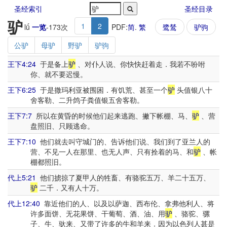
圣经索引
圣经目录
驴
1
2
lǘ
一览
-
173
次
PDF:
简
.
繁
鹭鸶
驴驹
公驴
母驴
野驴
驴驹
王下4:24
于是备上
驴
、对仆人说、你快快赶着走．我若不吩咐
你、就不要迟慢。
王下6:25
于是撒玛利亚被围困．有饥荒、甚至一个
驴
头值银八十
舍客勒、二升鸽子粪值银五舍客勒。
王下7:7
所以在黄昏的时候他们起来逃跑、撇下帐棚、马、
驴
、营
盘照旧、只顾逃命。
王下7:10
他们就去叫守城门的、告诉他们说、我们到了亚兰人的
营、不见一人在那里、也无人声、只有拴着的马、和
驴
、帐
棚都照旧。
代上5:21
他们掳掠了夏甲人的牲畜、有骆驼五万、羊二十五万、
驴
二千．又有人十万。
代上12:40
靠近他们的人、以及以萨迦、西布伦、拿弗他利人、将
许多面饼、无花果饼、干葡萄、酒、油、用
驴
、骆驼、骡
子、牛、驮来、又带了许多的牛和羊来．因为以色列人甚是