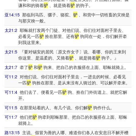
谦和和的骑着
驴
、就是骑着
驴
的驹子。
亚14:15
那临到马匹、骡子、骆驼、
驴
、和营中一切牲畜的灾殃是
与那灾殃一般。
太21:2
耶稣就打发两个门徒、对他们说、你们往对面村子里去、
必看见一匹
驴
拴在那里、还有
驴
驹同在一处．你们解开牵
到我这里来。
太21:5
『要对锡安的居民〔原文作女子〕说、看哪、你的王来到
你这里、是温柔的、又骑着
驴
、就是骑着
驴
驹子。』
太21:7
牵了
驴
和
驴
驹来、把自己的衣服搭在上面、耶稣就骑上。
可11:2
对他们说、你们往对面村子里去．一进去的时候、必看见
一匹
驴
驹拴在那里、是从来没有人骑过的、可以解开牵来。
可11:4
他们去了、便看见一匹
驴
驹、拴在门外街道上、就把它解
开。
可11:5
在那里站着的人、有几个说、你们解
驴
驹作什么。
可11:7
他们把
驴
驹牵到耶稣那里、把自己的衣服搭在上面、耶稣
就骑上。
路13:15
主说、假冒为善的人哪、难道你们各人在安息日不解开槽