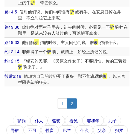
上的牛
驴
、牵去饮么。
路14:5
便对他们说、你们中间谁有
驴
或有牛、在安息日掉在井
里、不立时拉它上来呢。
路19:30
你们往对面村子里去．进去的时候、必看见一匹
驴
驹拴在
那里、是从来没有人骑过的．可以解开牵来。
路19:33
他们解
驴
驹的时候、主人问他们说、解
驴
驹作什么。
约12:14
耶稣得了一个
驴
驹、就骑上．如经上所记的说、
约12:15
『锡安的民哪、〔民原文作女子〕不要惧怕、你的王骑着
驴
驹来了。』
彼后2:16
他却为自己的过犯受了责备．那不能说话的
驴
、以人言
拦阻先知的狂妄。
1
2
驴驹
仆人
骆驼
看见
耶和华
儿子
野驴
不可
牲畜
巴兰
什么
父亲
扫罗