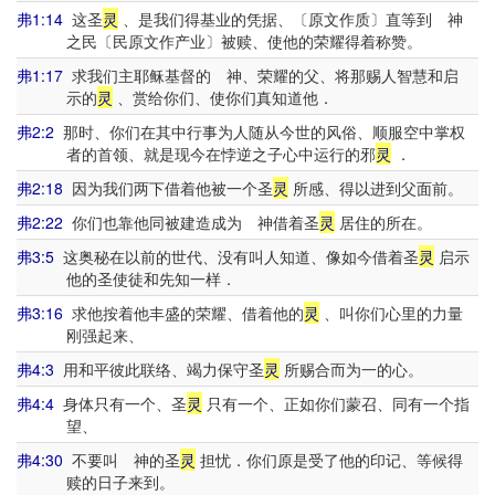
弗1:14
这圣
灵
、是我们得基业的凭据、〔原文作质〕直等到 神
之民〔民原文作产业〕被赎、使他的荣耀得着称赞。
弗1:17
求我们主耶稣基督的 神、荣耀的父、将那赐人智慧和启
示的
灵
、赏给你们、使你们真知道他．
弗2:2
那时、你们在其中行事为人随从今世的风俗、顺服空中掌权
者的首领、就是现今在悖逆之子心中运行的邪
灵
．
弗2:18
因为我们两下借着他被一个圣
灵
所感、得以进到父面前。
弗2:22
你们也靠他同被建造成为 神借着圣
灵
居住的所在。
弗3:5
这奥秘在以前的世代、没有叫人知道、像如今借着圣
灵
启示
他的圣使徒和先知一样．
弗3:16
求他按着他丰盛的荣耀、借着他的
灵
、叫你们心里的力量
刚强起来、
弗4:3
用和平彼此联络、竭力保守圣
灵
所赐合而为一的心。
弗4:4
身体只有一个、圣
灵
只有一个、正如你们蒙召、同有一个指
望、
弗4:30
不要叫 神的圣
灵
担忧．你们原是受了他的印记、等候得
赎的日子来到。