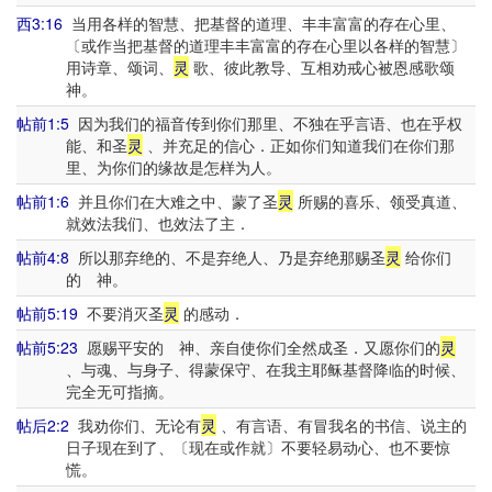
西3:16
当用各样的智慧、把基督的道理、丰丰富富的存在心里、
〔或作当把基督的道理丰丰富富的存在心里以各样的智慧〕
用诗章、颂词、
灵
歌、彼此教导、互相劝戒心被恩感歌颂
神。
帖前1:5
因为我们的福音传到你们那里、不独在乎言语、也在乎权
能、和圣
灵
、并充足的信心．正如你们知道我们在你们那
里、为你们的缘故是怎样为人。
帖前1:6
并且你们在大难之中、蒙了圣
灵
所赐的喜乐、领受真道、
就效法我们、也效法了主．
帖前4:8
所以那弃绝的、不是弃绝人、乃是弃绝那赐圣
灵
给你们
的 神。
帖前5:19
不要消灭圣
灵
的感动．
帖前5:23
愿赐平安的 神、亲自使你们全然成圣．又愿你们的
灵
、与魂、与身子、得蒙保守、在我主耶稣基督降临的时候、
完全无可指摘。
帖后2:2
我劝你们、无论有
灵
、有言语、有冒我名的书信、说主的
日子现在到了、〔现在或作就〕不要轻易动心、也不要惊
慌。