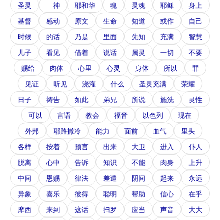
圣灵
神
耶和华
魂
灵魂
耶稣
身上
基督
感动
原文
生命
知道
或作
自己
时候
的话
乃是
里面
先知
充满
智慧
儿子
看见
借着
说话
属灵
一切
不要
赐给
肉体
心里
心灵
身体
所以
罪
见证
听见
浇灌
什么
圣灵充满
荣耀
日子
祷告
如此
弟兄
所说
施洗
灵性
可以
言语
教会
福音
以色列
现在
外邦
耶路撒冷
能力
面前
血气
里头
各样
按着
预言
出来
大卫
进入
仆人
脱离
心中
告诉
知识
不能
肉身
上升
中间
恩赐
律法
差遣
阴间
起来
永远
异象
喜乐
彼得
聪明
帮助
信心
在乎
摩西
来到
这话
扫罗
应当
声音
大大