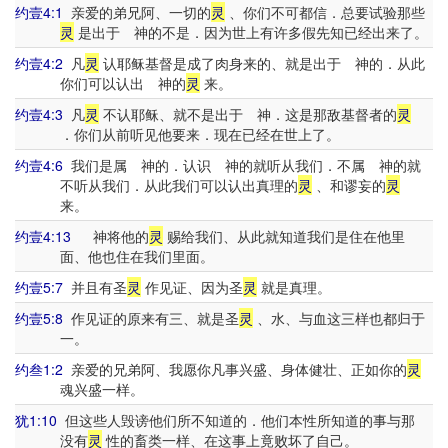
约壹4:1
亲爱的弟兄阿、一切的
灵
、你们不可都信．总要试验那些
灵
是出于 神的不是．因为世上有许多假先知已经出来了。
约壹4:2
凡
灵
认耶稣基督是成了肉身来的、就是出于 神的．从此
你们可以认出 神的
灵
来。
约壹4:3
凡
灵
不认耶稣、就不是出于 神．这是那敌基督者的
灵
．你们从前听见他要来．现在已经在世上了。
约壹4:6
我们是属 神的．认识 神的就听从我们．不属 神的就
不听从我们．从此我们可以认出真理的
灵
、和谬妄的
灵
来。
约壹4:13
神将他的
灵
赐给我们、从此就知道我们是住在他里
面、他也住在我们里面。
约壹5:7
并且有圣
灵
作见证、因为圣
灵
就是真理。
约壹5:8
作见证的原来有三、就是圣
灵
、水、与血这三样也都归于
一。
约叁1:2
亲爱的兄弟阿、我愿你凡事兴盛、身体健壮、正如你的
灵
魂兴盛一样。
犹1:10
但这些人毁谤他们所不知道的．他们本性所知道的事与那
没有
灵
性的畜类一样、在这事上竟败坏了自己。