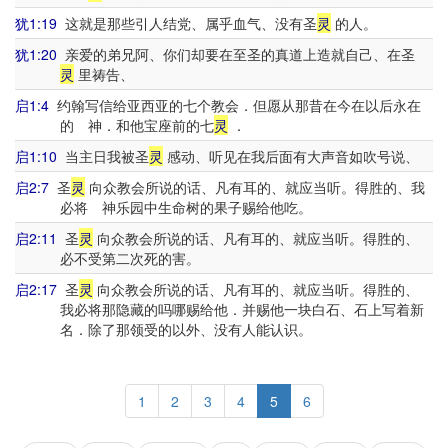
犹1:19
这就是那些引人结党、属乎血气、没有圣
灵
的人。
犹1:20
亲爱的弟兄阿、你们却要在至圣的真道上造就自己、在圣
灵
里祷告、
启1:4
约翰写信给亚西亚的七个教会．但愿从那昔在今在以后永在
的 神．和他宝座前的七
灵
．
启1:10
当主日我被圣
灵
感动、听见在我后面有大声音如吹号说、
启2:7
圣
灵
向众教会所说的话、凡有耳的、就应当听。得胜的、我
必将 神乐园中生命树的果子赐给他吃。
启2:11
圣
灵
向众教会所说的话、凡有耳的、就应当听。得胜的、
必不受第二次死的害。
启2:17
圣
灵
向众教会所说的话、凡有耳的、就应当听。得胜的、
我必将那隐藏的吗哪赐给他．并赐他一块白石、石上写着新
名．除了那领受的以外、没有人能认识。
1
2
3
4
5
6