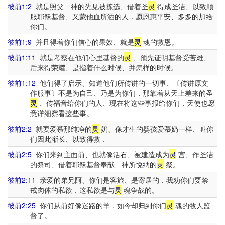
彼前1:2
就是照父 神的先见被拣选、借着圣
灵
得成圣洁、以致顺
服耶稣基督、又蒙他血所洒的人．愿恩惠平安、多多的加给
你们。
彼前1:9
并且得着你们信心的果效、就是
灵
魂的救恩。
彼前1:11
就是考察在他们心里基督的
灵
、预先证明基督受苦难、
后来得荣耀、是指着什么时候、并怎样的时候。
彼前1:12
他们得了启示、知道他们所传讲的一切事、〔传讲原文
作服事〕不是为自己、乃是为你们．那靠着从天上差来的圣
灵
、传福音给你们的人、现在将这些事报给你们．天使也愿
意详细察看这些事。
彼前2:2
就要爱慕那纯净的
灵
奶、像才生的婴孩爱慕奶一样、叫你
们因此渐长、以致得救．
彼前2:5
你们来到主面前、也就像活石、被建造成为
灵
宫、作圣洁
的祭司、借着耶稣基督奉献 神所悦纳的
灵
祭。
彼前2:11
亲爱的弟兄阿、你们是客旅、是寄居的．我劝你们要禁
戒肉体的私欲．这私欲是与
灵
魂争战的。
彼前2:25
你们从前好像迷路的羊．如今却归到你们
灵
魂的牧人监
督了。