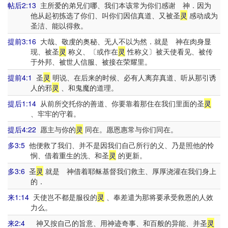
帖后2:13
主所爱的弟兄们哪、我们本该常为你们感谢 神．因为
他从起初拣选了你们、叫你们因信真道、又被圣
灵
感动成为
圣洁、能以得救。
提前3:16
大哉、敬虔的奥秘、无人不以为然．就是 神在肉身显
现、被圣
灵
称义、〔或作在
灵
性称义〕被天使看见、被传
于外邦、被世人信服、被接在荣耀里。
提前4:1
圣
灵
明说、在后来的时候、必有人离弃真道、听从那引诱
人的邪
灵
、和鬼魔的道理。
提后1:14
从前所交托你的善道、你要靠着那住在我们里面的圣
灵
、牢牢的守着。
提后4:22
愿主与你的
灵
同在。愿恩惠常与你们同在。
多3:5
他便救了我们、并不是因我们自己所行的义、乃是照他的怜
悯、借着重生的洗、和圣
灵
的更新。
多3:6
圣
灵
就是 神借着耶稣基督我们救主、厚厚浇灌在我们身上
的．
来1:14
天使岂不都是服役的
灵
、奉差遣为那将要承受救恩的人效
力么。
来2:4
神又按自己的旨意、用神迹奇事、和百般的异能、并圣
灵