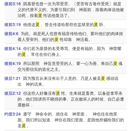
彼前3:18
因基督也曾一次为罪受苦、〔受苦有古卷作受死〕就是
义的代替不义的、为要引我们到 神面前．按着肉体说他被
治死．按着
灵
性说他复活了。
彼前3:19
他借这
灵
、曾去传道给那些在监狱里的
灵
听、
彼前4:6
为此、就是死人也曾有福音传给他们、要叫他们的肉体按
着人受审判、他们的
灵
性却靠 神活着。
彼前4:14
你们若为基督的名受辱骂、便是有福的．因为 神荣耀
的
灵
、常住在你们身上。
彼前4:19
所以那照 神旨意受苦的人、要一心为善、将自己
灵
魂
交与那信实的造化之主。
彼后1:21
因为预言从来没有出于人意的、乃是人被圣
灵
感动说
出 神的话来。
彼后2:12
但这些人好像没有
灵
性、生来就是畜类、以备捉拿宰杀
的．他们毁谤所不晓得的事、正在败坏人的时候、自己必遭
遇败坏．
约壹3:24
遵守 神命令的、就住在 神里面． 神也住在他里
面。我们所以知道 神住在我们里面、是因他所赐给我们的
圣
灵
。