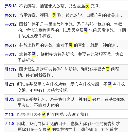
弗5:18
不要醉酒、酒能使人放荡、乃要被圣
灵
充满。
弗5:19
当用诗章、颂词、
灵
歌、彼此对说、口唱心和的赞美主．
弗6:12
因我们并不是与属血气的争战、乃是与那些执政的、掌权
的、管辖这幽暗世界的、以及天空属
灵
气的恶魔争战。〔两
争战原文都作摔跤〕
弗6:17
并戴上救恩的头盔、拿着圣
灵
的宝剑、就是 神的道．
弗6:18
靠着圣
灵
、随时多方祷告祈求、并要在此儆醒不倦、为众
圣徒祈求、
腓1:19
因为我知道这事借着你们的祈祷、和耶稣基督之
灵
的帮
助、终必叫我得救．
腓2:1
所以在基督里若有什么劝勉、爱心有什么安慰、圣
灵
有什么
交通、心中有什么慈悲怜悯、
腓3:3
因为真受割礼的、乃是我们这以 神的
灵
敬拜、在基督耶稣
里夸口、不靠着肉体的．
西1:8
也把你们因圣
灵
所存的爱心告诉了我们。
西1:9
因此、我们自从听见的日子、也就为你们不住的祷告祈求、
愿你们在一切属
灵
的智慧悟性上、满心知道 神的旨意．