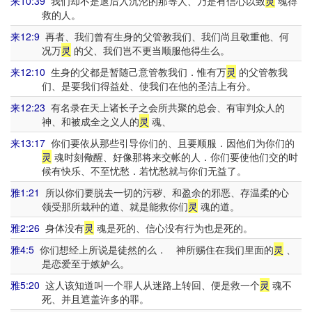
来10:39
我们却不是退后入沉沦的那等人、乃是有信心以致
灵
魂得
救的人。
来12:9
再者、我们曾有生身的父管教我们、我们尚且敬重他、何
况万
灵
的父、我们岂不更当顺服他得生么。
来12:10
生身的父都是暂随己意管教我们．惟有万
灵
的父管教我
们、是要我们得益处、使我们在他的圣洁上有分。
来12:23
有名录在天上诸长子之会所共聚的总会、有审判众人的
神、和被成全之义人的
灵
魂、
来13:17
你们要依从那些引导你们的、且要顺服．因他们为你们的
灵
魂时刻儆醒、好像那将来交帐的人．你们要使他们交的时
候有快乐、不至忧愁．若忧愁就与你们无益了。
雅1:21
所以你们要脱去一切的污秽、和盈余的邪恶、存温柔的心
领受那所栽种的道、就是能救你们
灵
魂的道。
雅2:26
身体没有
灵
魂是死的、信心没有行为也是死的。
雅4:5
你们想经上所说是徒然的么． 神所赐住在我们里面的
灵
、
是恋爱至于嫉妒么。
雅5:20
这人该知道叫一个罪人从迷路上转回、便是救一个
灵
魂不
死、并且遮盖许多的罪。