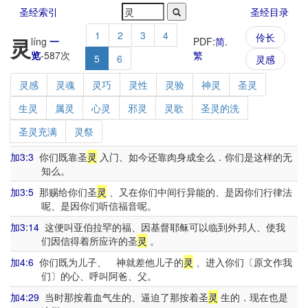
圣经索引
圣经目录
1
2
3
4
伶长
灵
líng
一
PDF:
简
.
览
-
587
次
繁
5
6
灵感
灵感
灵魂
灵巧
灵性
灵验
神灵
圣灵
生灵
属灵
心灵
邪灵
灵歌
圣灵的洗
圣灵充满
灵祭
加3:3
你们既靠圣
灵
入门、如今还靠肉身成全么．你们是这样的无
知么。
加3:5
那赐给你们圣
灵
、又在你们中间行异能的、是因你们行律法
呢、是因你们听信福音呢。
加3:14
这便叫亚伯拉罕的福、因基督耶稣可以临到外邦人、使我
们因信得着所应许的圣
灵
。
加4:6
你们既为儿子、 神就差他儿子的
灵
、进入你们〔原文作我
们〕的心、呼叫阿爸、父。
加4:29
当时那按着血气生的、逼迫了那按着圣
灵
生的．现在也是