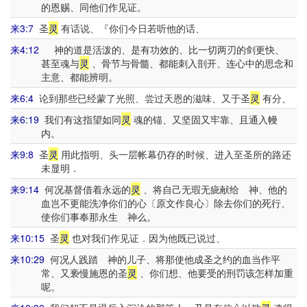
的恩赐、同他们作见证。
来3:7
圣
灵
有话说、『你们今日若听他的话、
来4:12
神的道是活泼的、是有功效的、比一切两刃的剑更快、
甚至魂与
灵
、骨节与骨髓、都能刺入剖开、连心中的思念和
主意、都能辨明。
来6:4
论到那些已经蒙了光照、尝过天恩的滋味、又于圣
灵
有分、
来6:19
我们有这指望如同
灵
魂的锚、又坚固又牢靠、且通入幔
内。
来9:8
圣
灵
用此指明、头一层帐幕仍存的时候、进入至圣所的路还
未显明．
来9:14
何况基督借着永远的
灵
、将自己无瑕无疵献给 神、他的
血岂不更能洗净你们的心〔原文作良心〕除去你们的死行、
使你们事奉那永生 神么。
来10:15
圣
灵
也对我们作见证．因为他既已说过、
来10:29
何况人践踏 神的儿子、将那使他成圣之约的血当作平
常、又亵慢施恩的圣
灵
、你们想、他要受的刑罚该怎样加重
呢。