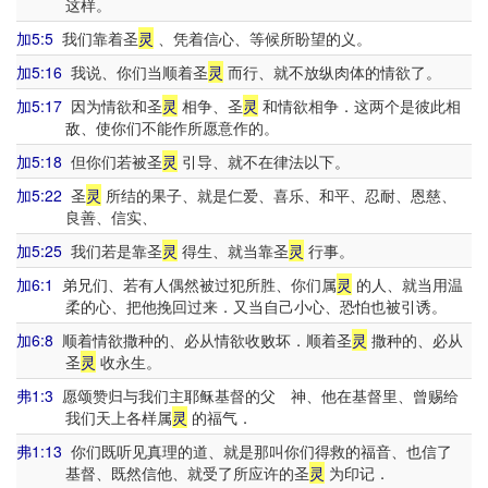
这样。
加5:5
我们靠着圣
灵
、凭着信心、等候所盼望的义。
加5:16
我说、你们当顺着圣
灵
而行、就不放纵肉体的情欲了。
加5:17
因为情欲和圣
灵
相争、圣
灵
和情欲相争．这两个是彼此相
敌、使你们不能作所愿意作的。
加5:18
但你们若被圣
灵
引导、就不在律法以下。
加5:22
圣
灵
所结的果子、就是仁爱、喜乐、和平、忍耐、恩慈、
良善、信实、
加5:25
我们若是靠圣
灵
得生、就当靠圣
灵
行事。
加6:1
弟兄们、若有人偶然被过犯所胜、你们属
灵
的人、就当用温
柔的心、把他挽回过来．又当自己小心、恐怕也被引诱。
加6:8
顺着情欲撒种的、必从情欲收败坏．顺着圣
灵
撒种的、必从
圣
灵
收永生。
弗1:3
愿颂赞归与我们主耶稣基督的父 神、他在基督里、曾赐给
我们天上各样属
灵
的福气．
弗1:13
你们既听见真理的道、就是那叫你们得救的福音、也信了
基督、既然信他、就受了所应许的圣
灵
为印记．