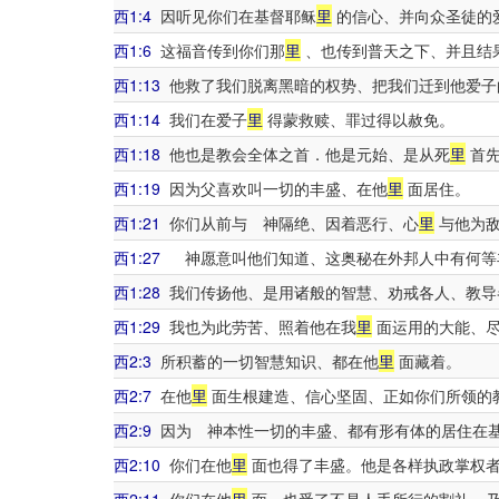
西1:4
因听见你们在基督耶稣
里
的信心、并向众圣徒的
西1:6
这福音传到你们那
里
、也传到普天之下、并且结
西1:13
他救了我们脱离黑暗的权势、把我们迁到他爱子
西1:14
我们在爱子
里
得蒙救赎、罪过得以赦免。
西1:18
他也是教会全体之首．他是元始、是从死
里
首先
西1:19
因为父喜欢叫一切的丰盛、在他
里
面居住。
西1:21
你们从前与 神隔绝、因着恶行、心
里
与他为
西1:27
神愿意叫他们知道、这奥秘在外邦人中有何等
西1:28
我们传扬他、是用诸般的智慧、劝戒各人、教导
西1:29
我也为此劳苦、照着他在我
里
面运用的大能、
西2:3
所积蓄的一切智慧知识、都在他
里
面藏着。
西2:7
在他
里
面生根建造、信心坚固、正如你们所领的
西2:9
因为 神本性一切的丰盛、都有形有体的居住在
西2:10
你们在他
里
面也得了丰盛。他是各样执政掌权