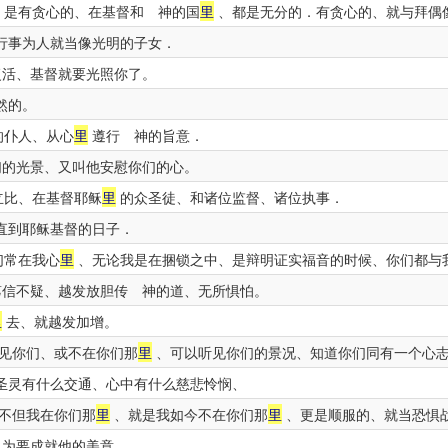
、是有贪心的、在基督和 神的国
里
、都是无分的．有贪心的、就与拜偶
行事为人就当像光明的子女．
活、基督就要光照你了。
然的。
的仆人、从心
里
遵行 神的旨意．
的光景、又叫他安慰你们的心。
立比、在基督耶稣
里
的众圣徒、和诸位监督、诸位执事．
直到耶稣基督的日子．
们常在我心
里
、无论我是在捆锁之中、是辩明证实福音的时候、你们都与
信不疑、越发放胆传 神的道、无所惧怕。
里
去、就越发加增。
见你们、或不在你们那
里
、可以听见你们的景况、知道你们同有一个心
圣灵有什么交通、心中有什么慈悲怜悯、
不但我在你们那
里
、就是我如今不在你们那
里
、更是顺服的、就当恐惧
为要成就他的美意。