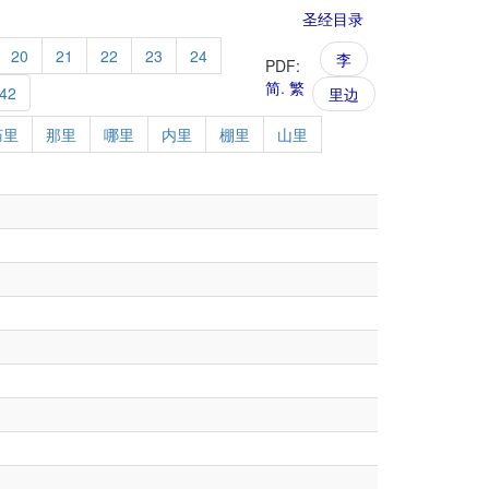
圣经目录
20
21
22
23
24
李
PDF:
简
.
繁
42
里边
庙里
那里
哪里
内里
棚里
山里