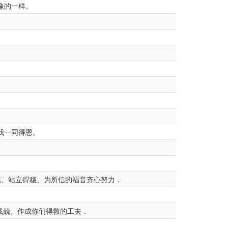
像的一样。
我一同得恩。
志、站立得稳、为所信的福音齐心努力．
战兢、作成你们得救的工夫．