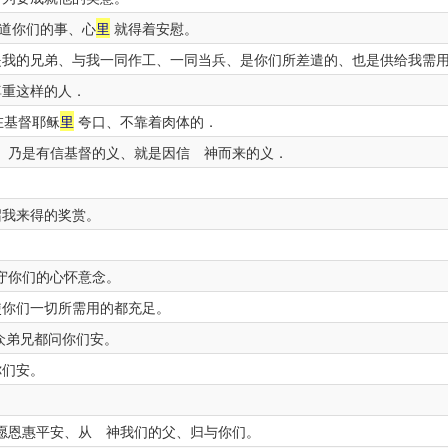
道你们的事、心
里
就得着安慰。
我的兄弟、与我一同作工、一同当兵、是你们所差遣的、也是供给我需
尊重这样的人．
在基督耶稣
里
夸口、不靠着肉体的．
、乃是有信基督的义、就是因信 神而来的义．
我来得的奖赏。
守你们的心怀意念。
你们一切所需用的都充足。
众弟兄都问你们安。
你们安。
愿恩惠平安、从 神我们的父、归与你们。