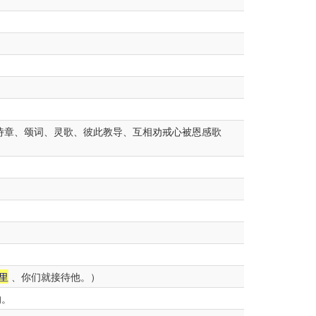
诗章、颂词、灵歌、彼此教导、互相劝戒心被恩感歌
里
、你们就接待他。）
的。