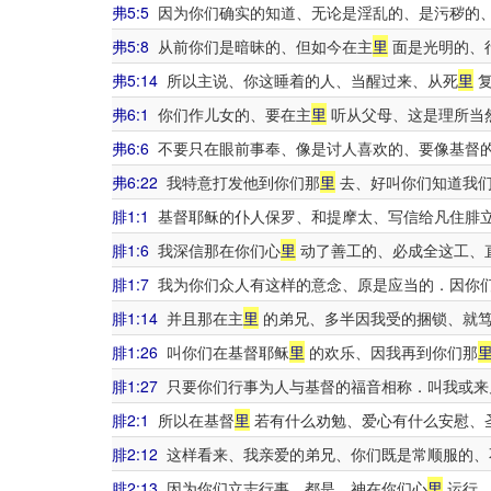
弗5:5
因为你们确实的知道、无论是淫乱的、是污秽的
弗5:8
从前你们是暗昧的、但如今在主
里
面是光明的、
弗5:14
所以主说、你这睡着的人、当醒过来、从死
里
复
弗6:1
你们作儿女的、要在主
里
听从父母、这是理所当
弗6:6
不要只在眼前事奉、像是讨人喜欢的、要像基督
弗6:22
我特意打发他到你们那
里
去、好叫你们知道我们
腓1:1
基督耶稣的仆人保罗、和提摩太、写信给凡住腓
腓1:6
我深信那在你们心
里
动了善工的、必成全这工、
腓1:7
我为你们众人有这样的意念、原是应当的．因你
腓1:14
并且那在主
里
的弟兄、多半因我受的捆锁、就笃
腓1:26
叫你们在基督耶稣
里
的欢乐、因我再到你们那
腓1:27
只要你们行事为人与基督的福音相称．叫我或来
腓2:1
所以在基督
里
若有什么劝勉、爱心有什么安慰、
腓2:12
这样看来、我亲爱的弟兄、你们既是常顺服的、
腓2:13
因为你们立志行事、都是 神在你们心
里
运行、