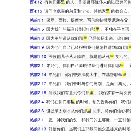
西4:12
有你们那
里
的人、作基督耶稣仆人的以巴弗问你
西4:15
请问老底嘉的弟兄和宁法、并他家
里
的教会安
帖前1:1
保罗、西拉、提摩太、写信给帖撒罗尼迦在父
帖前1:5
因为我们的福音传到你们那
里
、不独在乎言语
帖前1:8
因为主的道从你们那
里
已经传扬出来、你们向
帖前1:9
因为他们自己已经报明我们是怎样进到你们那
帖前1:10
等候他儿子从天降临、就是他从死
里
复活的、
帖前2:1
弟兄们、你们自己原晓得我们进到你们那
里
、
帖前2:14
弟兄们、你们曾效法犹太中、在基督耶稣
里
神
帖前2:17
弟兄们、我们暂时与你们离别、是面目离别、
帖前2:18
所以我们有意到你们那
里
、我保罗有一两次要
帖前3:4
我们在你们那
里
的时候、预先告诉你们、我们
帖前3:6
但提摩太刚才从你们那
里
回来、将你们信心和
帖前3:11
愿 神我们的父、和我们的主耶稣、一直引领
帖前3:13
好使你们、当我们主耶稣同他众圣徒来的时候