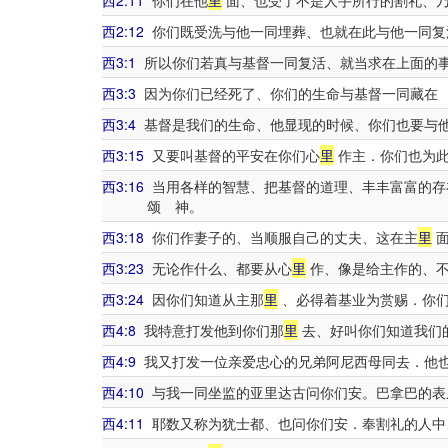
西2:11
你们在他
里
面、也受了不是人手所行的割礼、乃
西2:12
你们既受洗与他一同埋葬、也就在此与他一同复
西3:1
所以你们若真与基督一同复活、就当求在上面的
西3:3
因为你们已经死了、你们的生命与基督一同藏在
西3:4
基督是我们的生命、他显现的时候、你们也要与
西3:15
又要叫基督的平安在你们心
里
作主．你们也为此
西3:16
当用各样的智慧、把基督的道理、丰丰富富的存
颂 神。
西3:18
你们作妻子的、当顺服自己的丈夫、这在主
里
面
西3:23
无论作什么、都要从心
里
作、像是给主作的、
西3:24
因你们知道从主那
里
、必得着基业为赏赐．你
西4:8
我特意打发他到你们那
里
去、好叫你们知道我们
西4:9
我又打发一位亲爱忠心的兄弟阿尼西母同去．他
西4:10
与我一同坐监的亚里达古问你们安。巴拿巴的表
西4:11
耶数又称为犹士都、也问你们安．奉割礼的人中