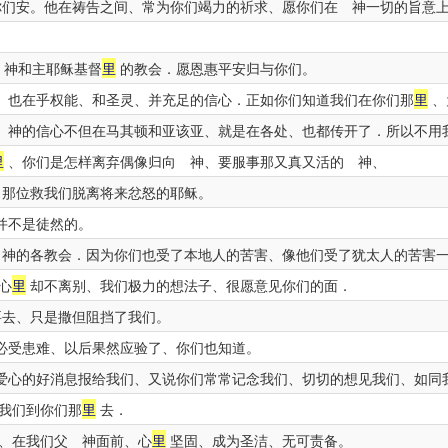
们安。他在祷告之间、常为你们竭力的祈求、愿你们在 神一切的旨意
。
 神和主耶稣基督
里
的教会．愿恩惠平安归与你们。
、也在乎权能、和圣灵、并充足的信心．正如你们知道我们在你们那
里
、
 神的信心不但在马其顿和亚该亚、就是在各处、也都传开了．所以不用
里
、你们是怎样离弃偶像归向 神、要服事那又真又活的 神、
那位救我们脱离将来忿怒的耶稣。
并不是徒然的。
的各教会．因为你们也受了本地人的苦害、像他们受了犹太人的苦害
心
里
却不离别、我们极力的想法子、很愿意见你们的面．
去、只是撒但阻挡了我们。
必受患难、以后果然应验了、你们也知道。
爱心的好消息报给我们、又说你们常常记念我们、切切的想见我们、如同
我们到你们那
里
去．
、在我们父 神面前、心
里
坚固、成为圣洁、无可责备。