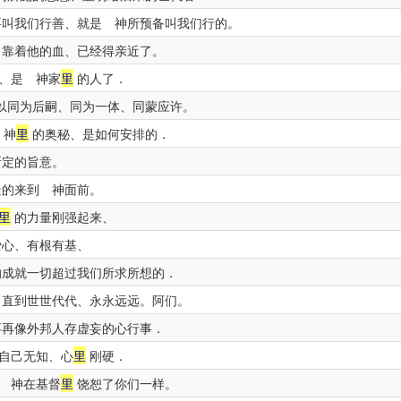
叫我们行善、就是 神所预备叫我们行的。
靠着他的血、已经得亲近了。
、是 神家
里
的人了．
以同为后嗣、同为一体、同蒙应许。
 神
里
的奥秘、是如何安排的．
定的旨意。
疑的来到 神面前。
里
的力量刚强起来、
心、有根有基、
成就一切超过我们所求所想的．
直到世世代代、永永远远。阿们。
再像外邦人存虚妄的心行事．
自己无知、心
里
刚硬．
 神在基督
里
饶恕了你们一样。