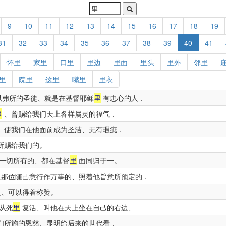
9
10
11
12
13
14
15
16
17
18
19
31
32
33
34
35
36
37
38
39
40
41
怀里
家里
口里
里边
里面
里头
里外
邻里
里
院里
这里
嘴里
里衣
以弗所的圣徒、就是在基督耶稣
里
有忠心的人．
里
、曾赐给我们天上各样属灵的福气．
、使我们在他面前成为圣洁、无有瑕疵．
所赐给我们的。
一切所有的、都在基督
里
面同归于一。
那位随己意行作万事的、照着他旨意所预定的．
、可以得着称赞。
从死
里
复活、叫他在天上坐在自己的右边、
们所施的恩慈、显明给后来的世代看．