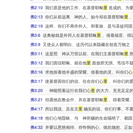
弗2:10
我们原是他的工作、在基督耶稣
里
造成的、为要
弗2:13
你们从前远离 神的人、如今却在基督耶稣
里
、
弗2:19
这样、你们不再作外人、和客旅、是与圣徒同国
弗3:6
这奥秘就是外邦人在基督耶稣
里
、借着福音、得
弗3:9
又使众人都明白、这历代以来隐藏在创造万物之
弗3:11
这是照 神从万世以前、在我们主基督耶稣
里
所
弗3:12
我们因信耶稣、就在他
里
面放胆无惧、笃信不
弗3:16
求他按着他丰盛的荣耀、借着他的灵、叫你们心
弗3:17
使基督因你们的信、住在你们心
里
、叫你们的爱
弗3:20
神能照着运行在我们心
里
的大力、充充足足的
弗3:21
但愿他在教会中、并在基督耶稣
里
、得着荣耀、
弗4:17
所以我说、且在主
里
确实的说、你们行事、不要
弗4:18
他们心地昏昧、与 神所赐的生命隔绝了、都因
弗4:32
并要以恩慈相待、存怜悯的心、彼此饶恕、正如