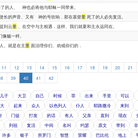
了的人、 神也必将他与耶稣一同带来。
使长的声音、又有 神的号吹响．那在基督
里
死了的人必先复活。
提到云
里
、在空中与主相遇．这样、我们就要和主永远同在。
们像贼一样。
人、就是在主
里
面治理你们、劝戒你们的．
11
12
13
14
15
16
17
18
19
20
21
38
39
40
41
42
儿子
大卫
自己
时候
罪
出来
手里
可以
大
起来
众人
以色列人
仆人
耶路撒冷
来到
咐
门徒
打发
的话
有人
父亲
直到
现在
列祖
复活
中间
名叫
约瑟
原文
带到
许多
银子
所罗门
智慧
荣耀
巴比伦
地上