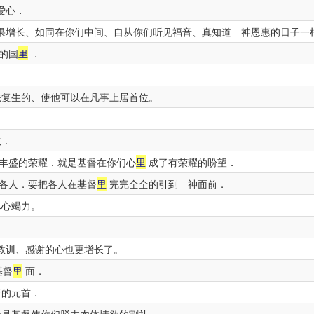
爱心．
果增长、如同在你们中间、自从你们听见福音、真知道 神恩惠的日子一
的国
里
．
复生的、使他可以在凡事上居首位。
敌．
丰盛的荣耀．就是基督在你们心
里
成了有荣耀的盼望．
各人．要把各人在基督
里
完完全全的引到 神面前．
尽心竭力。
教训、感谢的心也更增长了。
基督
里
面．
者的元首．