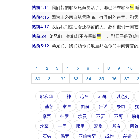
帖前4:14
我们若信耶稣死而复活了、那已经在耶稣
里
睡
帖前4:16
因为主必亲自从天降临、有呼叫的声音、和天
帖前4:17
以后我们这活着还存留的人、必和他们一同被
帖前5:4
弟兄们、你们却不在黑暗
里
、叫那日子临到你
帖前5:12
弟兄们、我们劝你们敬重那在你们中间劳苦的
1
2
3
4
5
6
7
8
9
10
30
31
32
33
34
35
36
37
耶和华
神
心里
耶稣
以色列
基督
家里
面前
告诉
祭司
犹
摩西
扫罗
埃及
不要
不可
吩
坟墓
一同
哪里
聚集
所有
回答
石头
保罗
亚伯拉罕
或作
差遣