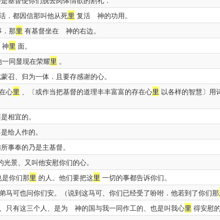
是基督使你们脱去肉体情欲的割礼．
活．都因信那叫他从死
里
复活 神的功用。
事．那
里
有基督坐在 神的右边。
 神
里
面。
他一同显现在荣耀
里
。
蒙召、归为一体．且要存感谢的心。
在心
里
、〔或作当把基督的道理丰丰富富的存在心
里
以各样的智慧〕用
是相宜的。
不是给人作的。
们所事奉的乃是主基督。
的光景、又叫他安慰你们的心。
也是你们那
里
的人。他们要把这
里
一切的事都告诉你们。
弟马可也问你们安。（说到这马可、你们已经受了吩咐．他若到了你们那
、只有这三个人、是为 神的国与我一同作工的、也是叫我心
里
得安慰