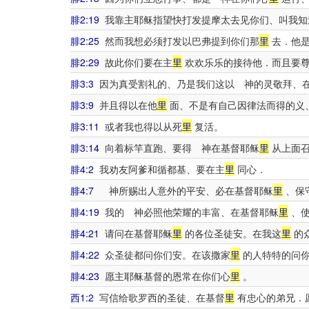
腓2:19
我靠主耶稣指望快打发提摩太去见你们、叫我知
腓2:25
然而我想必须打发以巴弗提到你们那
里
去．他是
腓2:29
故此你们要在主
里
欢欢乐乐的接待他．而且要
腓3:3
因为真受割礼的、乃是我们这以 神的灵敬拜、
腓3:9
并且得以在他
里
面、不是有自己因律法而得的义
腓3:11
或者我也得以从死
里
复活。
腓3:14
向着标竿直跑、要得 神在基督耶稣
里
从上面召
腓4:2
我劝友阿爹和循都基、要在主
里
同心．
腓4:7
神所赐出人意外的平安、必在基督耶稣
里
、保
腓4:19
我的 神必照他荣耀的丰富、在基督耶稣
里
、使
腓4:21
请问在基督耶稣
里
的各位圣徒安。在我这
里
的
腓4:22
众圣徒都问你们安。在该撒家
里
的人特特的问
腓4:23
愿主耶稣基督的恩常在你们心
里
。
西1:2
写信给歌罗西的圣徒、在基督
里
有忠心的弟兄．