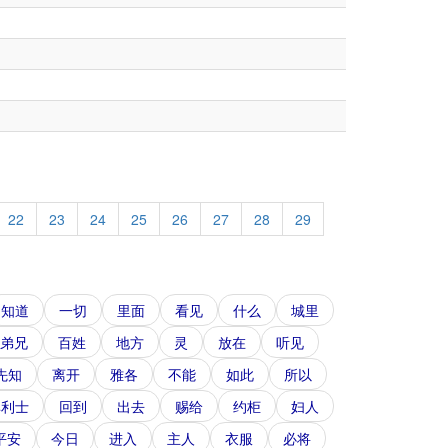
22
23
24
25
26
27
28
29
知道
一切
里面
看见
什么
城里
弟兄
百姓
地方
灵
放在
听见
先知
离开
雅各
不能
如此
所以
非利士
回到
出去
赐给
约柜
妇人
平安
今日
进入
主人
衣服
必将