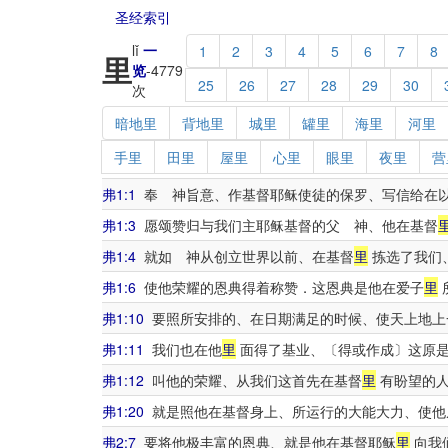
圣经索引
lǐ
一
1
2
3
4
5
6
7
8
里
览
-
4779
25
26
27
28
29
30
次
暗地里
背地里
城里
罐里
海里
河里
手里
田里
屋里
心里
眼里
夜里
营
弗1:1
奉 神旨意、作基督耶稣使徒的保罗、写信给在
弗1:3
愿颂赞归与我们主耶稣基督的父 神、他在基督
弗1:4
就如 神从创立世界以前、在基督
里
拣选了我们
弗1:6
使他荣耀的恩典得着称赞．这恩典是他在爱子
里
弗1:10
要照所安排的、在日期满足的时候、使天上地上
弗1:11
我们也在他
里
面得了基业、〔得或作成〕这原是
弗1:12
叫他的荣耀、从我们这首先在基督
里
有盼望的人
弗1:20
就是照他在基督身上、所运行的大能大力、使他
弗2:7
要将他极丰富的恩典、就是他在基督耶稣
里
向我